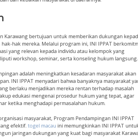
n
en Karawang bertujuan untuk memberikan dukungan kepa
ak-hak mereka. Melalui program ini, INI IPPAT berkomit
masi yang relevan kepada individu atau kelompok yang
iputi workshop, seminar, serta konseling hukum langsung.
mpingan adalah meningkatkan kesadaran masyarakat akan
dupan. INI IPPAT menyadari bahwa banyaknya masyarakat y
ng berlaku menjadikan mereka rentan terhadap masalah
cakup edukasi mengenai prosedur hukum yang tepat, agar
nar ketika menghadapi permasalahan hukum.
n organisasi masyarakat, Program Pendampingan INI IPPAT
ng efektif.
togel macau
ini memungkinkan INI IPPAT untu
ngun jaringan dukungan yang kuat bagi masyarakat Karaw