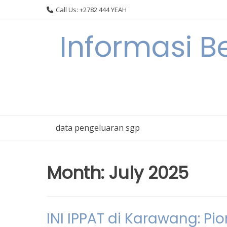
Skip
Call Us: +2782 444 YEAH
to
content
Informasi B
data pengeluaran sgp
Month:
July 2025
INI IPPAT di Karawang: 