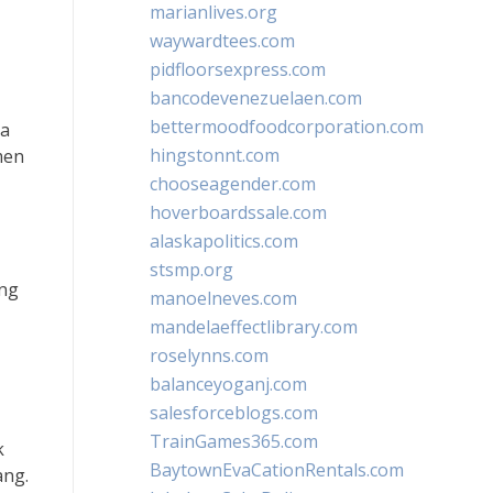
marianlives.org
waywardtees.com
pidfloorsexpress.com
bancodevenezuelaen.com
bettermoodfoodcorporation.com
da
hingstonnt.com
men
chooseagender.com
hoverboardssale.com
alaskapolitics.com
stsmp.org
ang
manoelneves.com
mandelaeffectlibrary.com
roselynns.com
balanceyoganj.com
salesforceblogs.com
TrainGames365.com
k
BaytownEvaCationRentals.com
ang.