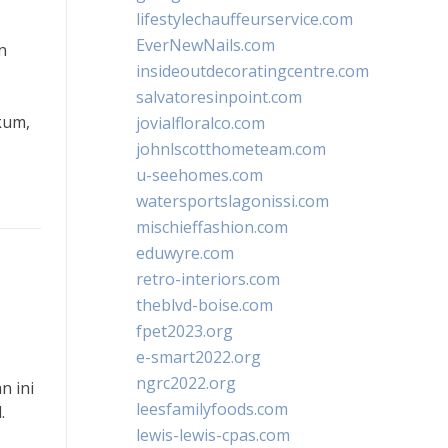
lifestylechauffeurservice.com
EverNewNails.com
n
insideoutdecoratingcentre.com
salvatoresinpoint.com
kum,
jovialfloralco.com
johnlscotthometeam.com
u-seehomes.com
watersportslagonissi.com
mischieffashion.com
eduwyre.com
retro-interiors.com
theblvd-boise.com
fpet2023.org
e-smart2022.org
ngrc2022.org
n ini
leesfamilyfoods.com
.
lewis-lewis-cpas.com