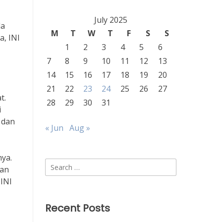
July 2025
da
M
T
W
T
F
S
S
a, INI
1
2
3
4
5
6
7
8
9
10
11
12
13
14
15
16
17
18
19
20
21
22
23
24
25
26
27
t.
28
29
30
31
i
 dan
« Jun
Aug »
ya.
Search
uan
for:
 INI
Recent Posts