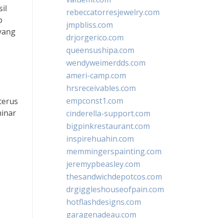
il
rebeccatorresjewelry.com
p
jmpbliss.com
yang
drjorgerico.com
queensushipa.com
wendyweimerdds.com
ameri-camp.com
hrsreceivables.com
empconst1.com
terus
minar
cinderella-support.com
bigpinkrestaurant.com
inspirehuahin.com
memmingerspainting.com
jeremypbeasley.com
thesandwichdepotcos.com
drgiggleshouseofpain.com
hotflashdesigns.com
garagenadeau.com