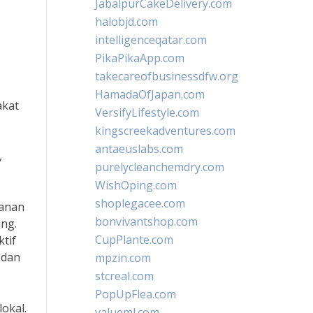
JabalpurCakeDelivery.com
halobjd.com
intelligenceqatar.com
PikaPikaApp.com
takecareofbusinessdfw.org
HamadaOfJapan.com
akat
VersifyLifestyle.com
kingscreekadventures.com
antaeuslabs.com
,
purelycleanchemdry.com
WishOping.com
shoplegacee.com
yanan
bonvivantshop.com
ng.
CupPlante.com
tif
 dan
mpzin.com
stcreal.com
PopUpFlea.com
okal.
valueml.com