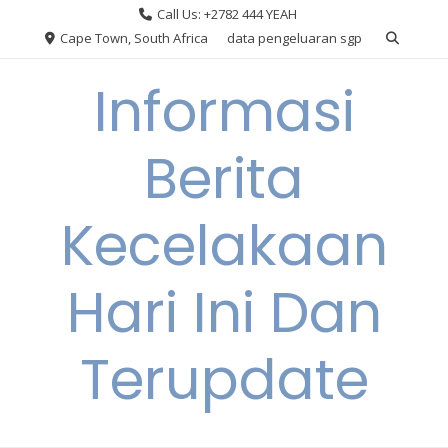
Skip
Call Us: +2782 444 YEAH
to
Cape Town, South Africa
data pengeluaran sgp
content
Informasi
Berita
Kecelakaan
Hari Ini Dan
Terupdate