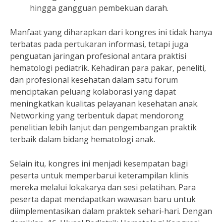
hingga gangguan pembekuan darah.
Manfaat yang diharapkan dari kongres ini tidak hanya
terbatas pada pertukaran informasi, tetapi juga
penguatan jaringan profesional antara praktisi
hematologi pediatrik. Kehadiran para pakar, peneliti,
dan profesional kesehatan dalam satu forum
menciptakan peluang kolaborasi yang dapat
meningkatkan kualitas pelayanan kesehatan anak.
Networking yang terbentuk dapat mendorong
penelitian lebih lanjut dan pengembangan praktik
terbaik dalam bidang hematologi anak.
Selain itu, kongres ini menjadi kesempatan bagi
peserta untuk memperbarui keterampilan klinis
mereka melalui lokakarya dan sesi pelatihan. Para
peserta dapat mendapatkan wawasan baru untuk
diimplementasikan dalam praktek sehari-hari. Dengan