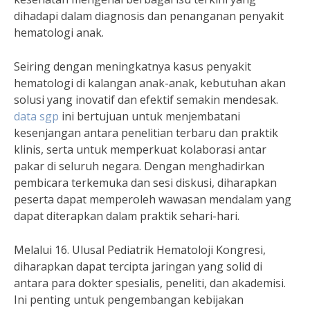
dihadapi dalam diagnosis dan penanganan penyakit
hematologi anak.
Seiring dengan meningkatnya kasus penyakit
hematologi di kalangan anak-anak, kebutuhan akan
solusi yang inovatif dan efektif semakin mendesak.
data sgp
ini bertujuan untuk menjembatani
kesenjangan antara penelitian terbaru dan praktik
klinis, serta untuk memperkuat kolaborasi antar
pakar di seluruh negara. Dengan menghadirkan
pembicara terkemuka dan sesi diskusi, diharapkan
peserta dapat memperoleh wawasan mendalam yang
dapat diterapkan dalam praktik sehari-hari.
Melalui 16. Ulusal Pediatrik Hematoloji Kongresi,
diharapkan dapat tercipta jaringan yang solid di
antara para dokter spesialis, peneliti, dan akademisi.
Ini penting untuk pengembangan kebijakan