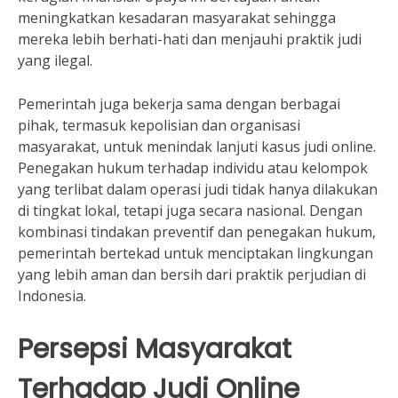
meningkatkan kesadaran masyarakat sehingga
mereka lebih berhati-hati dan menjauhi praktik judi
yang ilegal.
Pemerintah juga bekerja sama dengan berbagai
pihak, termasuk kepolisian dan organisasi
masyarakat, untuk menindak lanjuti kasus judi online.
Penegakan hukum terhadap individu atau kelompok
yang terlibat dalam operasi judi tidak hanya dilakukan
di tingkat lokal, tetapi juga secara nasional. Dengan
kombinasi tindakan preventif dan penegakan hukum,
pemerintah bertekad untuk menciptakan lingkungan
yang lebih aman dan bersih dari praktik perjudian di
Indonesia.
Persepsi Masyarakat
Terhadap Judi Online