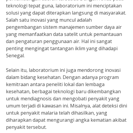
teknologi tepat guna, laboratorium ini menciptakan
solusi yang dapat diterapkan langsung di masyarakat.
Salah satu inovasi yang muncul adalah
pengembangan sistem manajemen sumber daya air
yang memanfaatkan data satelit untuk pemantauan
dan pengaturan penggunaan air. Hal ini sangat
penting mengingat tantangan iklim yang dihadapi
Senegal.
Selain itu, laboratorium ini juga mendorong inovasi
dalam bidang kesehatan. Dengan adanya program
kemitraan antara peneliti lokal dan lembaga
kesehatan, berbagai teknologi baru dikembangkan
untuk mendiagnosis dan mengobati penyakit yang
umum terjadi di kawasan ini. Misalnya, alat deteksi dini
untuk penyakit malaria telah dihasilkan, yang
diharapkan dapat mengurangi angka kematian akibat
penyakit tersebut.