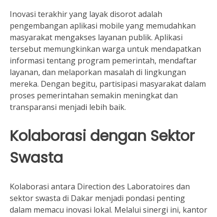
Inovasi terakhir yang layak disorot adalah
pengembangan aplikasi mobile yang memudahkan
masyarakat mengakses layanan publik. Aplikasi
tersebut memungkinkan warga untuk mendapatkan
informasi tentang program pemerintah, mendaftar
layanan, dan melaporkan masalah di lingkungan
mereka. Dengan begitu, partisipasi masyarakat dalam
proses pemerintahan semakin meningkat dan
transparansi menjadi lebih baik.
Kolaborasi dengan Sektor
Swasta
Kolaborasi antara Direction des Laboratoires dan
sektor swasta di Dakar menjadi pondasi penting
dalam memacu inovasi lokal. Melalui sinergi ini, kantor