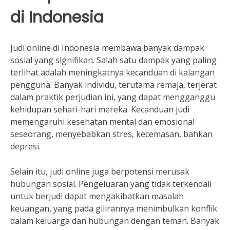
di Indonesia
Judi online di Indonesia membawa banyak dampak
sosial yang signifikan. Salah satu dampak yang paling
terlihat adalah meningkatnya kecanduan di kalangan
pengguna. Banyak individu, terutama remaja, terjerat
dalam praktik perjudian ini, yang dapat mengganggu
kehidupan sehari-hari mereka. Kecanduan judi
memengaruhi kesehatan mental dan emosional
seseorang, menyebabkan stres, kecemasan, bahkan
depresi.
Selain itu, judi online juga berpotensi merusak
hubungan sosial. Pengeluaran yang tidak terkendali
untuk berjudi dapat mengakibatkan masalah
keuangan, yang pada gilirannya menimbulkan konflik
dalam keluarga dan hubungan dengan teman. Banyak