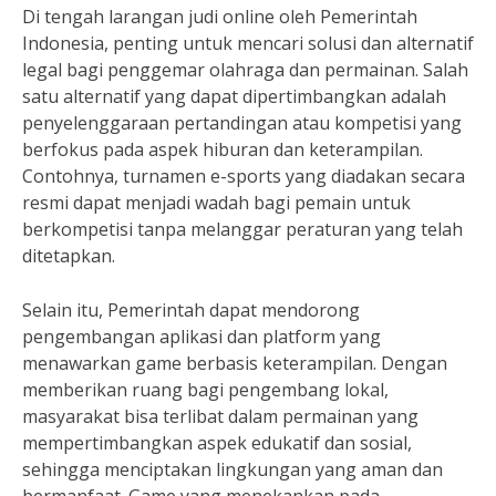
Di tengah larangan judi online oleh Pemerintah
Indonesia, penting untuk mencari solusi dan alternatif
legal bagi penggemar olahraga dan permainan. Salah
satu alternatif yang dapat dipertimbangkan adalah
penyelenggaraan pertandingan atau kompetisi yang
berfokus pada aspek hiburan dan keterampilan.
Contohnya, turnamen e-sports yang diadakan secara
resmi dapat menjadi wadah bagi pemain untuk
berkompetisi tanpa melanggar peraturan yang telah
ditetapkan.
Selain itu, Pemerintah dapat mendorong
pengembangan aplikasi dan platform yang
menawarkan game berbasis keterampilan. Dengan
memberikan ruang bagi pengembang lokal,
masyarakat bisa terlibat dalam permainan yang
mempertimbangkan aspek edukatif dan sosial,
sehingga menciptakan lingkungan yang aman dan