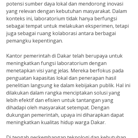
potensi sumber daya lokal dan mendorong inovasi
yang relevan dengan kebutuhan masyarakat. Dalam
konteks ini, laboratorium tidak hanya berfungsi
sebagai tempat untuk melakukan eksperimen, tetapi
juga sebagai ruang kolaborasi antara berbagai
pemangku kepentingan.
Kantor pemerintah di Dakar telah berupaya untuk
meningkatkan fungsi laboratorium dengan
menetapkan visi yang jelas. Mereka berfokus pada
penguatan kapasitas lokal dan penerapan hasil
penelitian langsung ke dalam kebijakan publik. Hal ini
dilakukan dalam rangka menciptakan solusi yang
lebih efektif dan efisien untuk tantangan yang
dihadapi oleh masyarakat setempat. Dengan
dukungan pemerintah, upaya ini diharapkan dapat
meningkatkan kualitas hidup warga Dakar.
Di tengah perkembangan teknologi dan kebutuhan