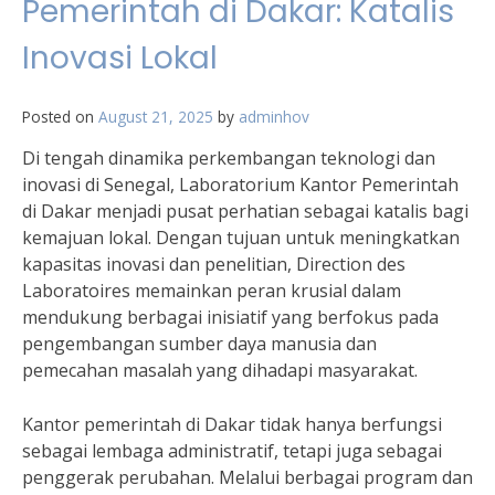
Pemerintah di Dakar: Katalis
Inovasi Lokal
Posted on
August 21, 2025
by
adminhov
Di tengah dinamika perkembangan teknologi dan
inovasi di Senegal, Laboratorium Kantor Pemerintah
di Dakar menjadi pusat perhatian sebagai katalis bagi
kemajuan lokal. Dengan tujuan untuk meningkatkan
kapasitas inovasi dan penelitian, Direction des
Laboratoires memainkan peran krusial dalam
mendukung berbagai inisiatif yang berfokus pada
pengembangan sumber daya manusia dan
pemecahan masalah yang dihadapi masyarakat.
Kantor pemerintah di Dakar tidak hanya berfungsi
sebagai lembaga administratif, tetapi juga sebagai
penggerak perubahan. Melalui berbagai program dan