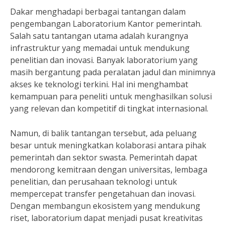
Dakar menghadapi berbagai tantangan dalam
pengembangan Laboratorium Kantor pemerintah.
Salah satu tantangan utama adalah kurangnya
infrastruktur yang memadai untuk mendukung
penelitian dan inovasi. Banyak laboratorium yang
masih bergantung pada peralatan jadul dan minimnya
akses ke teknologi terkini. Hal ini menghambat
kemampuan para peneliti untuk menghasilkan solusi
yang relevan dan kompetitif di tingkat internasional.
Namun, di balik tantangan tersebut, ada peluang
besar untuk meningkatkan kolaborasi antara pihak
pemerintah dan sektor swasta. Pemerintah dapat
mendorong kemitraan dengan universitas, lembaga
penelitian, dan perusahaan teknologi untuk
mempercepat transfer pengetahuan dan inovasi.
Dengan membangun ekosistem yang mendukung
riset, laboratorium dapat menjadi pusat kreativitas