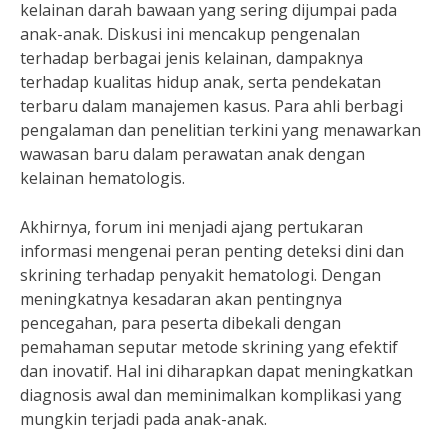
kelainan darah bawaan yang sering dijumpai pada
anak-anak. Diskusi ini mencakup pengenalan
terhadap berbagai jenis kelainan, dampaknya
terhadap kualitas hidup anak, serta pendekatan
terbaru dalam manajemen kasus. Para ahli berbagi
pengalaman dan penelitian terkini yang menawarkan
wawasan baru dalam perawatan anak dengan
kelainan hematologis.
Akhirnya, forum ini menjadi ajang pertukaran
informasi mengenai peran penting deteksi dini dan
skrining terhadap penyakit hematologi. Dengan
meningkatnya kesadaran akan pentingnya
pencegahan, para peserta dibekali dengan
pemahaman seputar metode skrining yang efektif
dan inovatif. Hal ini diharapkan dapat meningkatkan
diagnosis awal dan meminimalkan komplikasi yang
mungkin terjadi pada anak-anak.