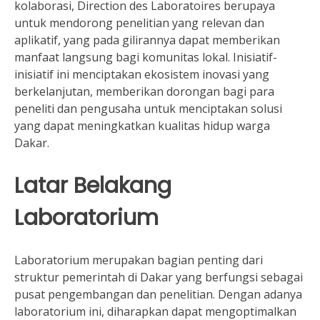
kolaborasi, Direction des Laboratoires berupaya
untuk mendorong penelitian yang relevan dan
aplikatif, yang pada gilirannya dapat memberikan
manfaat langsung bagi komunitas lokal. Inisiatif-
inisiatif ini menciptakan ekosistem inovasi yang
berkelanjutan, memberikan dorongan bagi para
peneliti dan pengusaha untuk menciptakan solusi
yang dapat meningkatkan kualitas hidup warga
Dakar.
Latar Belakang
Laboratorium
Laboratorium merupakan bagian penting dari
struktur pemerintah di Dakar yang berfungsi sebagai
pusat pengembangan dan penelitian. Dengan adanya
laboratorium ini, diharapkan dapat mengoptimalkan