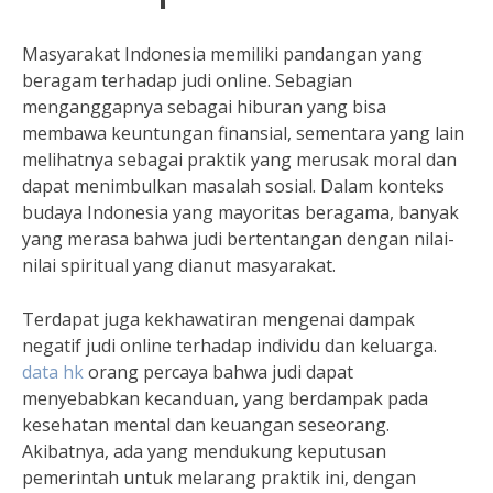
Masyarakat Indonesia memiliki pandangan yang
beragam terhadap judi online. Sebagian
menganggapnya sebagai hiburan yang bisa
membawa keuntungan finansial, sementara yang lain
melihatnya sebagai praktik yang merusak moral dan
dapat menimbulkan masalah sosial. Dalam konteks
budaya Indonesia yang mayoritas beragama, banyak
yang merasa bahwa judi bertentangan dengan nilai-
nilai spiritual yang dianut masyarakat.
Terdapat juga kekhawatiran mengenai dampak
negatif judi online terhadap individu dan keluarga.
data hk
orang percaya bahwa judi dapat
menyebabkan kecanduan, yang berdampak pada
kesehatan mental dan keuangan seseorang.
Akibatnya, ada yang mendukung keputusan
pemerintah untuk melarang praktik ini, dengan