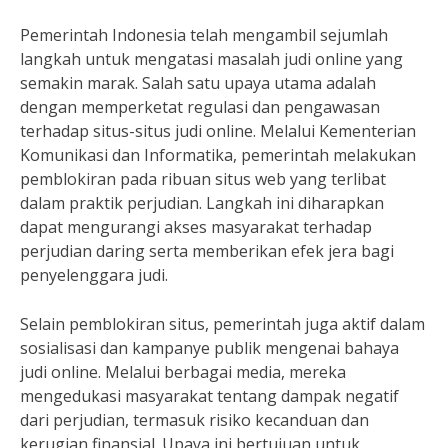
Pemerintah Indonesia telah mengambil sejumlah
langkah untuk mengatasi masalah judi online yang
semakin marak. Salah satu upaya utama adalah
dengan memperketat regulasi dan pengawasan
terhadap situs-situs judi online. Melalui Kementerian
Komunikasi dan Informatika, pemerintah melakukan
pemblokiran pada ribuan situs web yang terlibat
dalam praktik perjudian. Langkah ini diharapkan
dapat mengurangi akses masyarakat terhadap
perjudian daring serta memberikan efek jera bagi
penyelenggara judi.
Selain pemblokiran situs, pemerintah juga aktif dalam
sosialisasi dan kampanye publik mengenai bahaya
judi online. Melalui berbagai media, mereka
mengedukasi masyarakat tentang dampak negatif
dari perjudian, termasuk risiko kecanduan dan
kerugian finansial. Upaya ini bertujuan untuk