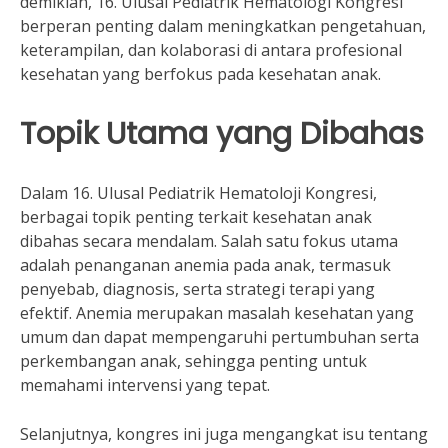
demikian, 16. Ulusal Pediatrik Hematologi Kongresi
berperan penting dalam meningkatkan pengetahuan,
keterampilan, dan kolaborasi di antara profesional
kesehatan yang berfokus pada kesehatan anak.
Topik Utama yang Dibahas
Dalam 16. Ulusal Pediatrik Hematoloji Kongresi,
berbagai topik penting terkait kesehatan anak
dibahas secara mendalam. Salah satu fokus utama
adalah penanganan anemia pada anak, termasuk
penyebab, diagnosis, serta strategi terapi yang
efektif. Anemia merupakan masalah kesehatan yang
umum dan dapat mempengaruhi pertumbuhan serta
perkembangan anak, sehingga penting untuk
memahami intervensi yang tepat.
Selanjutnya, kongres ini juga mengangkat isu tentang