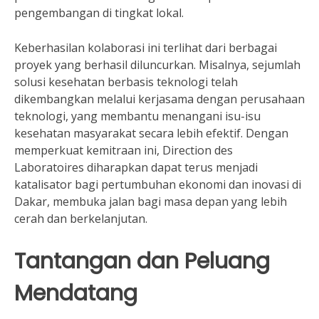
pengembangan di tingkat lokal.
Keberhasilan kolaborasi ini terlihat dari berbagai
proyek yang berhasil diluncurkan. Misalnya, sejumlah
solusi kesehatan berbasis teknologi telah
dikembangkan melalui kerjasama dengan perusahaan
teknologi, yang membantu menangani isu-isu
kesehatan masyarakat secara lebih efektif. Dengan
memperkuat kemitraan ini, Direction des
Laboratoires diharapkan dapat terus menjadi
katalisator bagi pertumbuhan ekonomi dan inovasi di
Dakar, membuka jalan bagi masa depan yang lebih
cerah dan berkelanjutan.
Tantangan dan Peluang
Mendatang