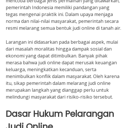
mencoba berbagai jenis permainan yang ditawarkan,
pemerintah Indonesia memiliki pandangan yang
tegas mengenai praktik ini. Dalam upaya menjaga
norma dan nilai-nilai masyarakat, pemerintah secara
resmi melarang semua bentuk judi online di tanah air.
Larangan ini didasarkan pada berbagai aspek, mulai
dari masalah moralitas hingga dampak sosial dan
ekonomi yang dapat ditimbulkan. Banyak pihak
merasa bahwa judi online dapat merusak keuangan
keluarga, meningkatkan kecanduan, serta
menimbulkan konflik dalam masyarakat. Oleh karena
itu, sikap pemerintah dalam melarang judi online
merupakan langkah yang dianggap perlu untuk
melindungi masyarakat dari risiko-risiko tersebut.
Dasar Hukum Pelarangan
Judi Online