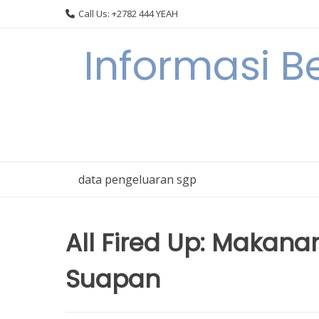
Skip
Call Us: +2782 444 YEAH
to
content
Informasi B
data pengeluaran sgp
All Fired Up: Makana
Suapan