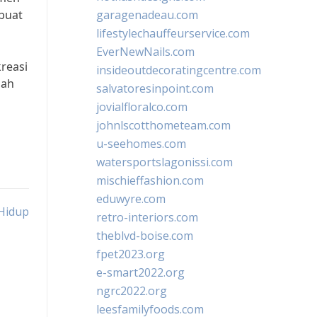
buat
garagenadeau.com
lifestylechauffeurservice.com
EverNewNails.com
reasi
insideoutdecoratingcentre.com
lah
salvatoresinpoint.com
jovialfloralco.com
johnlscotthometeam.com
u-seehomes.com
watersportslagonissi.com
mischieffashion.com
eduwyre.com
Hidup
retro-interiors.com
theblvd-boise.com
fpet2023.org
e-smart2022.org
ngrc2022.org
leesfamilyfoods.com