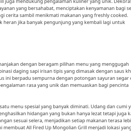
 Grill juga mendukung pengalaman kuliner yang unik. Dekora
ayanan yang bersahabat, menciptakan kenyamanan bagi se
gi cerita sambil menikmati makanan yang freshly cooked.
k heran jika banyak pengunjung yang kembali lagi untuk
 dimanjakan dengan beragam pilihan menu yang menggugah
inasi daging sapi irisan tipis yang dimasak dengan saus k
saus ini berpadu sempurna dengan potongan sayuran segar
engalaman rasa yang unik dan memuaskan bagi pencinta
h satu menu spesial yang banyak diminati. Udang dan cumi 
nghasilkan hidangan yang bukan hanya lezat tetapi juga k
angan sesuai selera, menjadikan setiap makanan terasa leb
i membuat All Fired Up Mongolian Grill menjadi lokasi yan