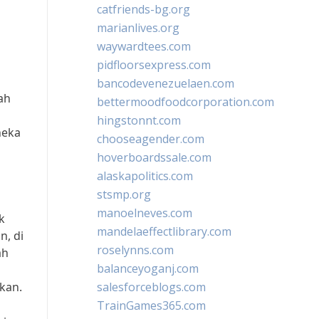
catfriends-bg.org
marianlives.org
waywardtees.com
pidfloorsexpress.com
bancodevenezuelaen.com
ah
bettermoodfoodcorporation.com
hingstonnt.com
neka
chooseagender.com
hoverboardssale.com
alaskapolitics.com
stsmp.org
manoelneves.com
k
mandelaeffectlibrary.com
, di
roselynns.com
ah
balanceyoganj.com
kan.
salesforceblogs.com
TrainGames365.com