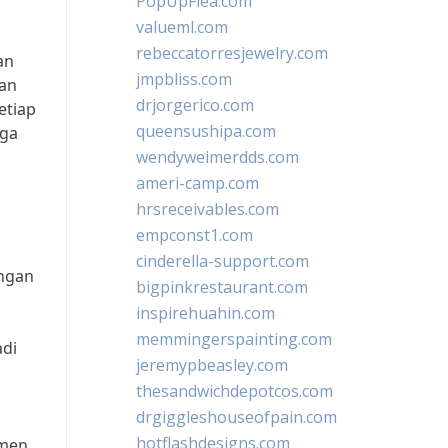
PopUpFlea.com
valueml.com
rebeccatorresjewelry.com
an
jmpbliss.com
gan
drjorgerico.com
etiap
queensushipa.com
uga
wendyweimerdds.com
ameri-camp.com
hrsreceivables.com
empconst1.com
cinderella-support.com
engan
bigpinkrestaurant.com
inspirehuahin.com
memmingerspainting.com
adi
jeremypbeasley.com
thesandwichdepotcos.com
drgiggleshouseofpain.com
hotflashdesigns.com
imen