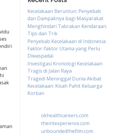
Recent Posts
Kecelakaan Beruntun: Penyebab
dan Dampaknya bagi Masyarakat
Menghindari Tabrakan Kendaraan:
vidu
Tips dan Trik
ses
Penyebab Kecelakaan di Indonesia:
ndiri
Faktor-faktor Utama yang Perlu
Diwaspadai
Investigasi Kronologi Kecelakaan
ahan
Tragis di Jalan Raya
hi
Tragedi Meninggal Dunia Akibat
asak
Kecelakaan: Kisah Pahit Keluarga
p
Korban
okhealthcareers.com
theintexperience.com
alaman
unboundedthefilm.com