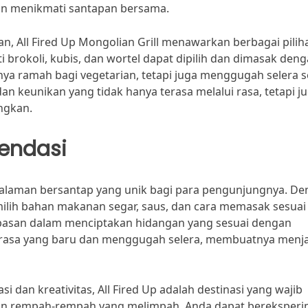
gin menikmati santapan bersama.
, All Fired Up Mongolian Grill menawarkan berbagai pilih
 brokoli, kubis, dan wortel dapat dipilih dan dimasak den
ya ramah bagi vegetarian, tetapi juga menggugah selera s
n keunikan yang tidak hanya terasa melalui rasa, tetapi j
ngkan.
endasi
galaman bersantap yang unik bagi para pengunjungnya. D
ih bahan makanan segar, saus, dan cara memasak sesuai
ebasan dalam menciptakan hidangan yang sesuai dengan
an rasa yang baru dan menggugah selera, membuatnya menj
 dan kreativitas, All Fired Up adalah destinasi yang wajib
 dan rempah-rempah yang melimpah, Anda dapat bereksper