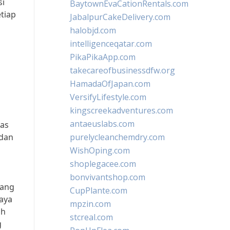
si
BaytownEvaCationRentals.com
tiap
JabalpurCakeDelivery.com
halobjd.com
intelligenceqatar.com
PikaPikaApp.com
takecareofbusinessdfw.org
HamadaOfJapan.com
VersifyLifestyle.com
kingscreekadventures.com
antaeuslabs.com
has
 dan
purelycleanchemdry.com
WishOping.com
shoplegacee.com
bonvivantshop.com
yang
CupPlante.com
aya
mpzin.com
ih
stcreal.com
g