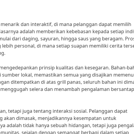
menarik dan interaktif, di mana pelanggan dapat memilih
 dasarnya adalah memberikan kebebasan kepada setiap indi
ulai dari daging, sayuran, hingga saus yang beragam. Pro
bih personal, di mana setiap suapan memiliki cerita terse
ng.
ll mengedepankan prinsip kualitas dan kesegaran. Bahan-b
ai sumber lokal, memastikan semua yang disajikan memenu
engan ditempatkan di atas grill panas, seluruh bahan ini dim
g menggugah selera dan menambah pengalaman bersanta
n, tetapi juga tentang interaksi sosial. Pelanggan dapat
ng akan dimasak, menjadikannya kesempatan untuk
nya adalah tidak hanya sebuah hidangan, tetapi juga peng
nitas, sejalan dengan semangat berbagi dalam setiap