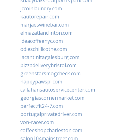
shadyoaksrockportrvpark.com
jccoinlaundry.com
kautorepair.com
marjaeswinebar.com
elmazatlanclinton.com
ideacoffeenyc.com
odieschillicothe.com
lacantinitagalesburg.com
pizzadeliverybristol.com
greenstarsmogcheck.com
happypawspl.com
callahansautoservicecenter.com
georgiascornermarket.com
perfectfit24-7.com
portugalprivatedriver.com
von-racer.com
coffeeshopcharleston.com
salon104mainstreet.com