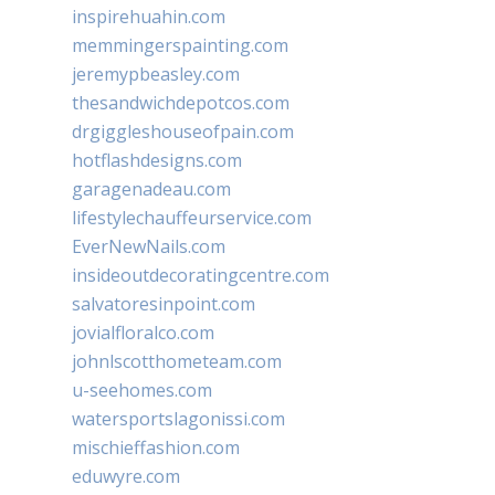
inspirehuahin.com
memmingerspainting.com
jeremypbeasley.com
thesandwichdepotcos.com
drgiggleshouseofpain.com
hotflashdesigns.com
garagenadeau.com
lifestylechauffeurservice.com
EverNewNails.com
insideoutdecoratingcentre.com
salvatoresinpoint.com
jovialfloralco.com
johnlscotthometeam.com
u-seehomes.com
watersportslagonissi.com
mischieffashion.com
eduwyre.com