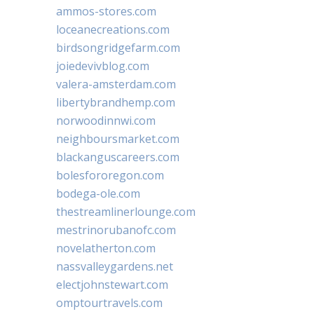
ammos-stores.com
loceanecreations.com
birdsongridgefarm.com
joiedevivblog.com
valera-amsterdam.com
libertybrandhemp.com
norwoodinnwi.com
neighboursmarket.com
blackanguscareers.com
bolesfororegon.com
bodega-ole.com
thestreamlinerlounge.com
mestrinorubanofc.com
novelatherton.com
nassvalleygardens.net
electjohnstewart.com
omptourtravels.com