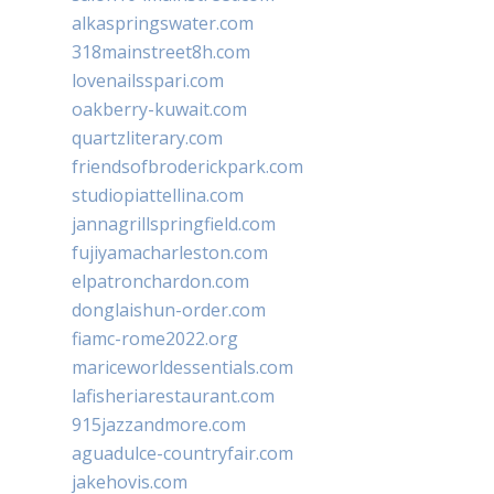
alkaspringswater.com
318mainstreet8h.com
lovenailsspari.com
oakberry-kuwait.com
quartzliterary.com
friendsofbroderickpark.com
studiopiattellina.com
jannagrillspringfield.com
fujiyamacharleston.com
elpatronchardon.com
donglaishun-order.com
fiamc-rome2022.org
mariceworldessentials.com
lafisheriarestaurant.com
915jazzandmore.com
aguadulce-countryfair.com
jakehovis.com