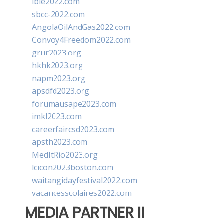
ibie2022.com
sbcc-2022.com
AngolaOilAndGas2022.com
Convoy4Freedom2022.com
grur2023.org
hkhk2023.org
napm2023.org
apsdfd2023.org
forumausape2023.com
imkl2023.com
careerfaircsd2023.com
apsth2023.com
MedItRio2023.org
lcicon2023boston.com
waitangidayfestival2022.com
vacancesscolaires2022.com
MEDIA PARTNER II