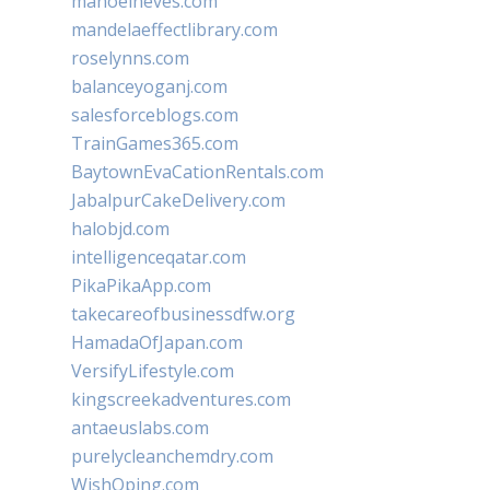
manoelneves.com
mandelaeffectlibrary.com
roselynns.com
balanceyoganj.com
salesforceblogs.com
TrainGames365.com
BaytownEvaCationRentals.com
JabalpurCakeDelivery.com
halobjd.com
intelligenceqatar.com
PikaPikaApp.com
takecareofbusinessdfw.org
HamadaOfJapan.com
VersifyLifestyle.com
kingscreekadventures.com
antaeuslabs.com
purelycleanchemdry.com
WishOping.com