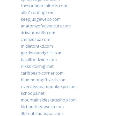
thesoundarchitects.com
allin1roofing.com
keepjudgewebb.com
anatomyofadventure.com
drivancastillo.com
cmmedspa.com
midletontkd.com
gardensandgrills.com
basilfoodwine.com
nikko-tochigi.net
caribbean-corner.com
bluemoongiftcards.com
rivercitysteampunkexpo.com
kchoops.net
mountainsideskateshop.com
kirtlandcitytavern.com
301nutritionspot.com