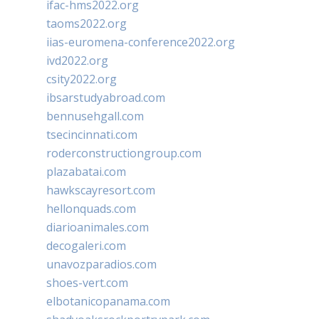
ifac-hms2022.org
taoms2022.org
iias-euromena-conference2022.org
ivd2022.org
csity2022.org
ibsarstudyabroad.com
bennusehgall.com
tsecincinnati.com
roderconstructiongroup.com
plazabatai.com
hawkscayresort.com
hellonquads.com
diarioanimales.com
decogaleri.com
unavozparadios.com
shoes-vert.com
elbotanicopanama.com