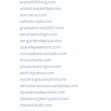
aryouthfishing.com
united-basketball.com
tios-tacos.com
cafecito-satx.com
graduacionviu2023.com
pecanjackstogo.com
zengardendayspa.com
sparklejewelryinc.com
ironcladtattoostudio.com
bruinshome.com
annascleaningsvc.com
wolfcitytattoo.com
oysterbayturkeytrot.com
lafronterarestauranteybar.com
lilyandrosetearoom.com
olivesburgberrypatch.com
theslushkids.com