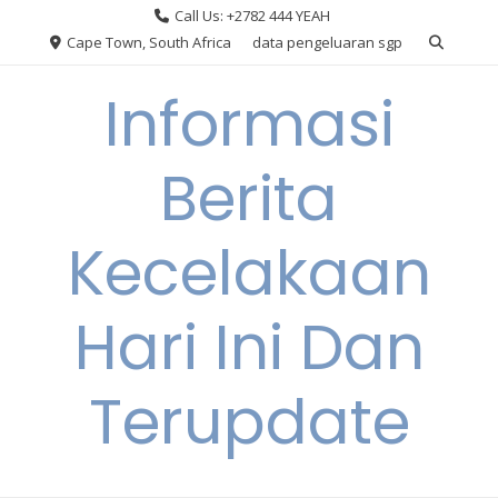
Skip
Call Us: +2782 444 YEAH
to
Cape Town, South Africa
data pengeluaran sgp
content
Informasi
Berita
Kecelakaan
Hari Ini Dan
Terupdate