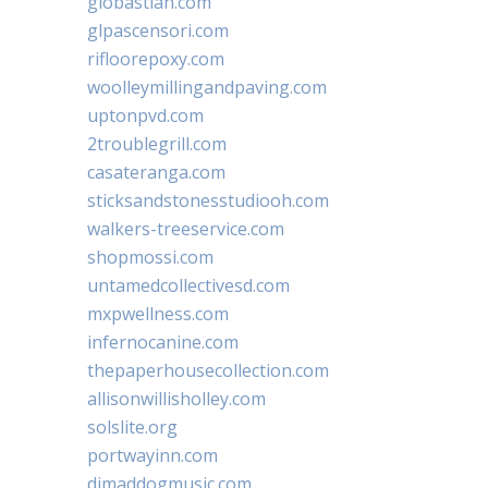
giobastian.com
glpascensori.com
rifloorepoxy.com
woolleymillingandpaving.com
uptonpvd.com
2troublegrill.com
casateranga.com
sticksandstonesstudiooh.com
walkers-treeservice.com
shopmossi.com
untamedcollectivesd.com
mxpwellness.com
infernocanine.com
thepaperhousecollection.com
allisonwillisholley.com
solslite.org
portwayinn.com
djmaddogmusic.com