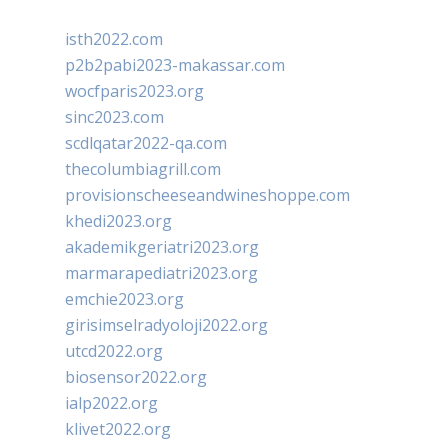
isth2022.com
p2b2pabi2023-makassar.com
wocfparis2023.org
sinc2023.com
scdlqatar2022-qa.com
thecolumbiagrill.com
provisionscheeseandwineshoppe.com
khedi2023.org
akademikgeriatri2023.org
marmarapediatri2023.org
emchie2023.org
girisimselradyoloji2022.org
utcd2022.org
biosensor2022.org
ialp2022.org
klivet2022.org