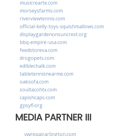
musicrearte.com
morseysfarms.com
riverviewtennis.com
official-kelly-toys-squishmallows.com
displaygardenonsuncrest.org
bbq-empire-usa.com
feedstoreva.com
drogopets.com
ediblechalk.com
tabletennisnearme.com
oaksofa.com
soultacohtx.com
capishcaps.com
gpsyfl.org
MEDIA PARTNER III
vwrepairarlington.com