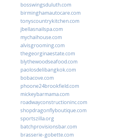
bosswingsduluth.com
birminghamautocare.com
tonyscountrykitchen.com
jbellasnailspa.com
mychaihouse.com
alvisgrooming.com
thegeorginaestate.com
blythewoodseafood.com
paolosdelibangkok.com
bobacove.com
phoone24brookfield.com
mickeybarmama.com
roadwayconstructioninc.com
shopdragonflyboutique.com
sportszilla.org
batchprovisionsbar.com
brasserie-gobette.com