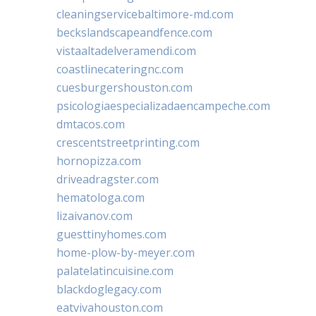
cleaningservicebaltimore-md.com
beckslandscapeandfence.com
vistaaltadelveramendi.com
coastlinecateringnc.com
cuesburgershouston.com
psicologiaespecializadaencampeche.com
dmtacos.com
crescentstreetprinting.com
hornopizza.com
driveadragster.com
hematologa.com
lizaivanov.com
guesttinyhomes.com
home-plow-by-meyer.com
palatelatincuisine.com
blackdoglegacy.com
eatvivahouston.com