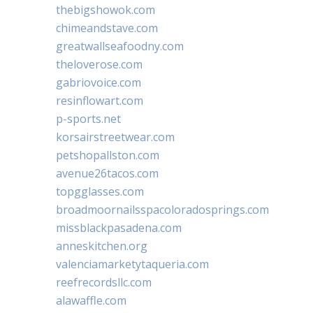
thebigshowok.com
chimeandstave.com
greatwallseafoodny.com
theloverose.com
gabriovoice.com
resinflowart.com
p-sports.net
korsairstreetwear.com
petshopallston.com
avenue26tacos.com
topgglasses.com
broadmoornailsspacoloradosprings.com
missblackpasadena.com
anneskitchen.org
valenciamarketytaqueria.com
reefrecordsllc.com
alawaffle.com