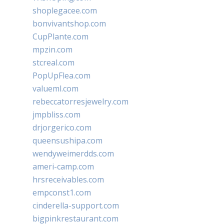
shoplegacee.com
bonvivantshop.com
CupPlante.com
mpzin.com
stcreal.com
PopUpFlea.com
valueml.com
rebeccatorresjewelry.com
jmpbliss.com
drjorgerico.com
queensushipa.com
wendyweimerdds.com
ameri-camp.com
hrsreceivables.com
empconst1.com
cinderella-support.com
bigpinkrestaurant.com