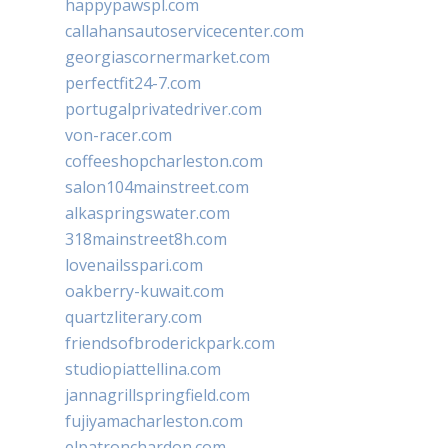
happypawspl.com
callahansautoservicecenter.com
georgiascornermarket.com
perfectfit24-7.com
portugalprivatedriver.com
von-racer.com
coffeeshopcharleston.com
salon104mainstreet.com
alkaspringswater.com
318mainstreet8h.com
lovenailsspari.com
oakberry-kuwait.com
quartzliterary.com
friendsofbroderickpark.com
studiopiattellina.com
jannagrillspringfield.com
fujiyamacharleston.com
elpatronchardon.com