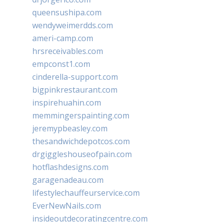
queensushipa.com
wendyweimerdds.com
ameri-camp.com
hrsreceivables.com
empconst1.com
cinderella-support.com
bigpinkrestaurant.com
inspirehuahin.com
memmingerspainting.com
jeremypbeasley.com
thesandwichdepotcos.com
drgiggleshouseofpain.com
hotflashdesigns.com
garagenadeau.com
lifestylechauffeurservice.com
EverNewNails.com
insideoutdecoratingcentre.com