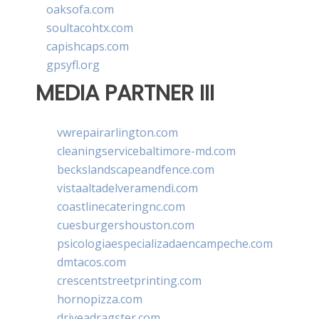
oaksofa.com
soultacohtx.com
capishcaps.com
gpsyfl.org
MEDIA PARTNER III
vwrepairarlington.com
cleaningservicebaltimore-md.com
beckslandscapeandfence.com
vistaaltadelveramendi.com
coastlinecateringnc.com
cuesburgershouston.com
psicologiaespecializadaencampeche.com
dmtacos.com
crescentstreetprinting.com
hornopizza.com
driveadragster.com