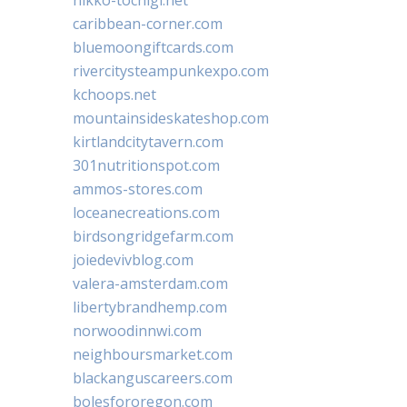
caribbean-corner.com
bluemoongiftcards.com
rivercitysteampunkexpo.com
kchoops.net
mountainsideskateshop.com
kirtlandcitytavern.com
301nutritionspot.com
ammos-stores.com
loceanecreations.com
birdsongridgefarm.com
joiedevivblog.com
valera-amsterdam.com
libertybrandhemp.com
norwoodinnwi.com
neighboursmarket.com
blackanguscareers.com
bolesfororegon.com