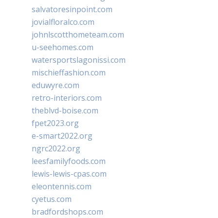
salvatoresinpoint.com
jovialfloralco.com
johnlscotthometeam.com
u-seehomes.com
watersportslagonissi.com
mischieffashion.com
eduwyre.com
retro-interiors.com
theblvd-boise.com
fpet2023.org
e-smart2022.org
ngrc2022.org
leesfamilyfoods.com
lewis-lewis-cpas.com
eleontennis.com
cyetus.com
bradfordshops.com