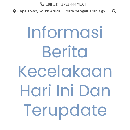
Skip
Call Us: +2782 444 YEAH
to
Cape Town, South Africa
data pengeluaran sgp
content
Informasi
Berita
Kecelakaan
Hari Ini Dan
Terupdate