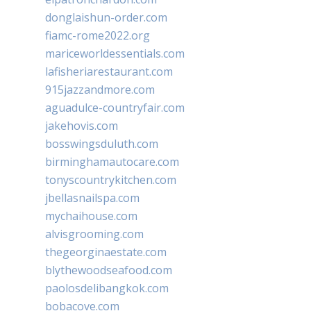
donglaishun-order.com
fiamc-rome2022.org
mariceworldessentials.com
lafisheriarestaurant.com
915jazzandmore.com
aguadulce-countryfair.com
jakehovis.com
bosswingsduluth.com
birminghamautocare.com
tonyscountrykitchen.com
jbellasnailspa.com
mychaihouse.com
alvisgrooming.com
thegeorginaestate.com
blythewoodseafood.com
paolosdelibangkok.com
bobacove.com