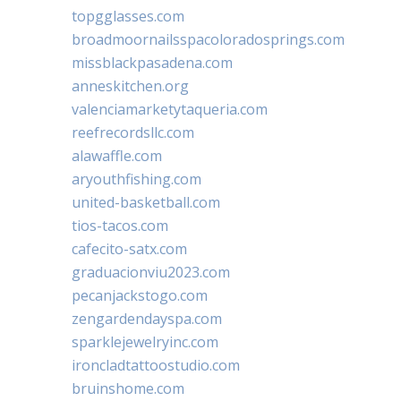
topgglasses.com
broadmoornailsspacoloradosprings.com
missblackpasadena.com
anneskitchen.org
valenciamarketytaqueria.com
reefrecordsllc.com
alawaffle.com
aryouthfishing.com
united-basketball.com
tios-tacos.com
cafecito-satx.com
graduacionviu2023.com
pecanjackstogo.com
zengardendayspa.com
sparklejewelryinc.com
ironcladtattoostudio.com
bruinshome.com