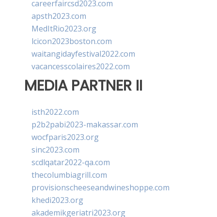
careerfaircsd2023.com
apsth2023.com
MedItRio2023.org
lcicon2023boston.com
waitangidayfestival2022.com
vacancesscolaires2022.com
MEDIA PARTNER II
isth2022.com
p2b2pabi2023-makassar.com
wocfparis2023.org
sinc2023.com
scdlqatar2022-qa.com
thecolumbiagrill.com
provisionscheeseandwineshoppe.com
khedi2023.org
akademikgeriatri2023.org