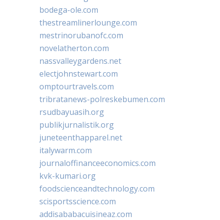
bodega-ole.com
thestreamlinerlounge.com
mestrinorubanofc.com
novelatherton.com
nassvalleygardens.net
electjohnstewart.com
omptourtravels.com
tribratanews-polreskebumen.com
rsudbayuasih.org
publikjurnalistik.org
juneteenthapparel.net
italywarm.com
journaloffinanceeconomics.com
kvk-kumari.org
foodscienceandtechnology.com
scisportsscience.com
addisababacuisineaz.com