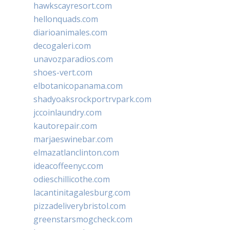
hawkscayresort.com
hellonquads.com
diarioanimales.com
decogaleri.com
unavozparadios.com
shoes-vert.com
elbotanicopanama.com
shadyoaksrockportrvpark.com
jccoinlaundry.com
kautorepair.com
marjaeswinebar.com
elmazatlanclinton.com
ideacoffeenyc.com
odieschillicothe.com
lacantinitagalesburg.com
pizzadeliverybristol.com
greenstarsmogcheck.com