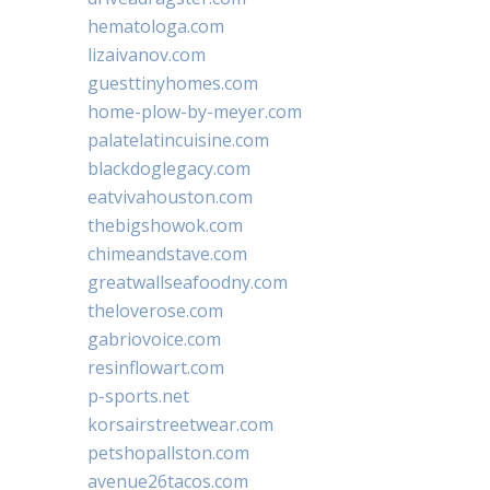
hematologa.com
lizaivanov.com
guesttinyhomes.com
home-plow-by-meyer.com
palatelatincuisine.com
blackdoglegacy.com
eatvivahouston.com
thebigshowok.com
chimeandstave.com
greatwallseafoodny.com
theloverose.com
gabriovoice.com
resinflowart.com
p-sports.net
korsairstreetwear.com
petshopallston.com
avenue26tacos.com