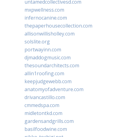
untamedcollectivesd.com
mxpwellness.com
infernocanine.com
thepaperhousecollection.com
allisonwillisholley.com
solslite.org
portwayinn.com
djmaddogmusic.com
thesoundarchitects.com
allin1roofing.com
keepjudgewebb.com
anatomyofadventure.com
drivancastillo.com
cmmedspa.com
midletontkd.com
gardensandgrills.com
basilfoodwine.com
nikko-tochigi.net