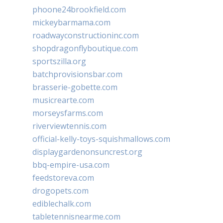
phoone24brookfield.com
mickeybarmama.com
roadwayconstructioninc.com
shopdragonflyboutique.com
sportszilla.org
batchprovisionsbar.com
brasserie-gobette.com
musicrearte.com
morseysfarms.com
riverviewtennis.com
official-kelly-toys-squishmallows.com
displaygardenonsuncrest.org
bbq-empire-usa.com
feedstoreva.com
drogopets.com
ediblechalk.com
tabletennisnearme.com