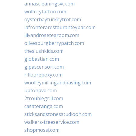
annascleaningsvc.com
wolfcitytattoo.com
oysterbayturkeytrot.com
lafronterarestauranteybar.com
lilyandrosetearoom.com
olivesburgberrypatch.com
theslushkids.com
giobastian.com
glpascensori.com
rifloorepoxy.com
woolleymillingandpaving.com
uptonpvd.com
2troublegrill.com
casateranga.com
sticksandstonesstudiooh.com
walkers-treeservice.com
shopmossi.com