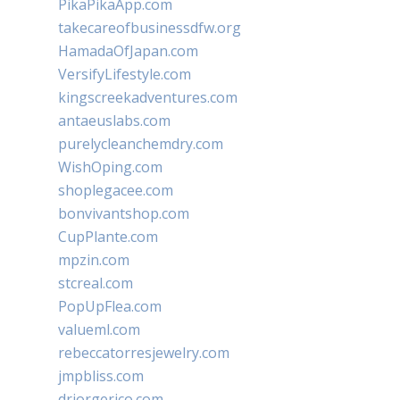
PikaPikaApp.com
takecareofbusinessdfw.org
HamadaOfJapan.com
VersifyLifestyle.com
kingscreekadventures.com
antaeuslabs.com
purelycleanchemdry.com
WishOping.com
shoplegacee.com
bonvivantshop.com
CupPlante.com
mpzin.com
stcreal.com
PopUpFlea.com
valueml.com
rebeccatorresjewelry.com
jmpbliss.com
drjorgerico.com