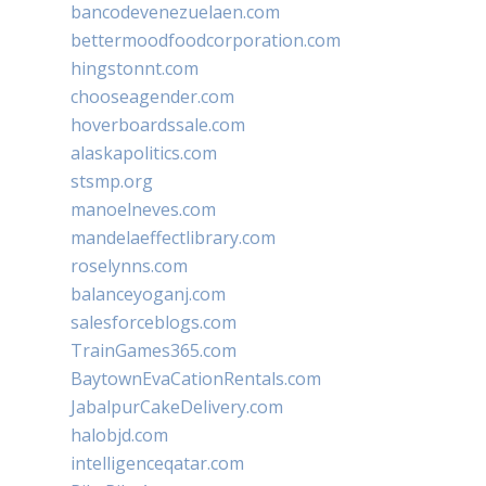
bancodevenezuelaen.com
bettermoodfoodcorporation.com
hingstonnt.com
chooseagender.com
hoverboardssale.com
alaskapolitics.com
stsmp.org
manoelneves.com
mandelaeffectlibrary.com
roselynns.com
balanceyoganj.com
salesforceblogs.com
TrainGames365.com
BaytownEvaCationRentals.com
JabalpurCakeDelivery.com
halobjd.com
intelligenceqatar.com