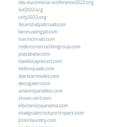
iias-euromena-conference2022.org
ivd2022.org
csity2022.org
ibsarstudyabroad.com
bennusehgall.com
tsecincinnati.com
roderconstructiongroup.com
plazabatai.com
hawkscayresort.com
hellonquads.com
diarioanimales.com
decogaleri.com
unavozparadios.com
shoes-vert.com
elbotanicopanama.com
shadyoaksrockportrvpark.com
jccoinlaundry.com