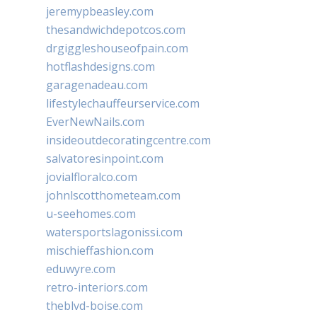
jeremypbeasley.com
thesandwichdepotcos.com
drgiggleshouseofpain.com
hotflashdesigns.com
garagenadeau.com
lifestylechauffeurservice.com
EverNewNails.com
insideoutdecoratingcentre.com
salvatoresinpoint.com
jovialfloralco.com
johnlscotthometeam.com
u-seehomes.com
watersportslagonissi.com
mischieffashion.com
eduwyre.com
retro-interiors.com
theblvd-boise.com