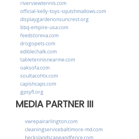
riverviewtennis.com
official-kelly-toys-squishmallows.com
displaygardenonsuncrest.org
bbq-empire-usa.com
feedstoreva.com
drogopets.com
ediblechalk.com
tabletennisnearme.com
oaksofa.com
soultacohtx.com
capishcaps.com
gpsyfl.org
MEDIA PARTNER III
vwrepairarlington.com
cleaningservicebaltimore-md.com
beckslandscapeandfence.com