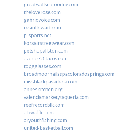
greatwallseafoodny.com
theloverose.com
gabriovoice.com
resinflowart.com
p-sports.net
korsairstreetwear.com
petshopallston.com
avenue26tacos.com
topgglasses.com
broadmoornailsspacoloradosprings.com
missblackpasadena.com
anneskitchen.org
valenciamarketytaqueria.com
reefrecordsllc.com
alawaffle.com
aryouthfishing.com
united-basketball.com