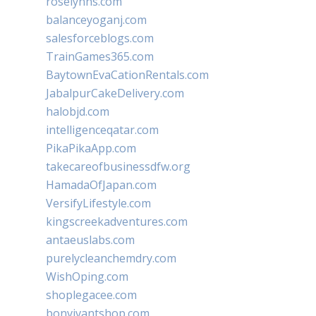
roselynns.com
balanceyoganj.com
salesforceblogs.com
TrainGames365.com
BaytownEvaCationRentals.com
JabalpurCakeDelivery.com
halobjd.com
intelligenceqatar.com
PikaPikaApp.com
takecareofbusinessdfw.org
HamadaOfJapan.com
VersifyLifestyle.com
kingscreekadventures.com
antaeuslabs.com
purelycleanchemdry.com
WishOping.com
shoplegacee.com
bonvivantshop.com