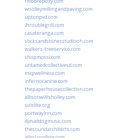
rifloorepoxy.com
woolleymillingandpaving.com
uptonpvd.com
2troublegrill.com
casateranga.com
sticksandstonesstudiooh.com
walkers-treeservice.com
shopmossi.com
untamedcollectivesd.com
mxpwellness.com
infernocanine.com
thepaperhousecollection.com
allisonwillisholley.com
solslite.org
portwayinn.com
djmaddogmusic.com
thesoundarchitects.com
allin1roofing.com