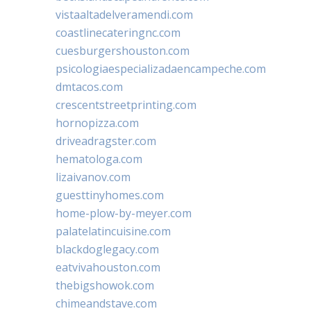
vistaaltadelveramendi.com
coastlinecateringnc.com
cuesburgershouston.com
psicologiaespecializadaencampeche.com
dmtacos.com
crescentstreetprinting.com
hornopizza.com
driveadragster.com
hematologa.com
lizaivanov.com
guesttinyhomes.com
home-plow-by-meyer.com
palatelatincuisine.com
blackdoglegacy.com
eatvivahouston.com
thebigshowok.com
chimeandstave.com