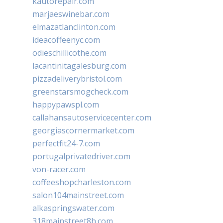
kautorepair.com
marjaeswinebar.com
elmazatlanclinton.com
ideacoffeenyc.com
odieschillicothe.com
lacantinitagalesburg.com
pizzadeliverybristol.com
greenstarsmogcheck.com
happypawspl.com
callahansautoservicecenter.com
georgiascornermarket.com
perfectfit24-7.com
portugalprivatedriver.com
von-racer.com
coffeeshopcharleston.com
salon104mainstreet.com
alkaspringswater.com
318mainstreet8h.com