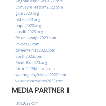
AngolaOilAndGas2022.com
Convoy4Freedom2022.com
grur2023.org
hkhk2023.org
napm2023.org
apsdfd2023.org
forumausape2023.com
imkl2023.com
careerfaircsd2023.com
apsth2023.com
MedItRio2023.org
lcicon2023boston.com
waitangidayfestival2022.com
vacancesscolaires2022.com
MEDIA PARTNER II
isth2022.com