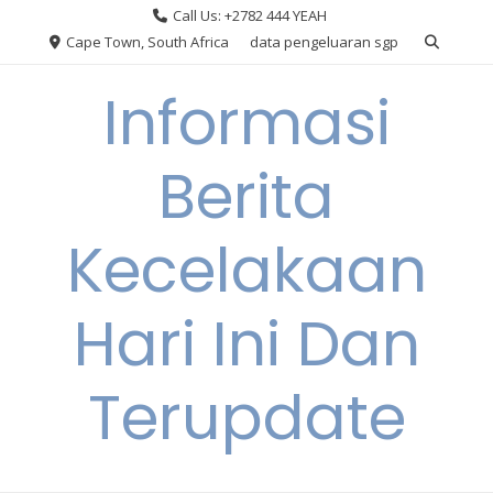
Skip
Call Us: +2782 444 YEAH
to
Cape Town, South Africa
data pengeluaran sgp
content
Informasi
Berita
Kecelakaan
Hari Ini Dan
Terupdate