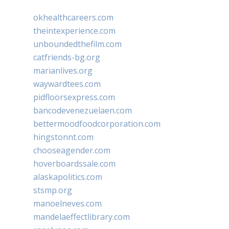
okhealthcareers.com
theintexperience.com
unboundedthefilm.com
catfriends-bg.org
marianlives.org
waywardtees.com
pidfloorsexpress.com
bancodevenezuelaen.com
bettermoodfoodcorporation.com
hingstonnt.com
chooseagender.com
hoverboardssale.com
alaskapolitics.com
stsmp.org
manoelneves.com
mandelaeffectlibrary.com