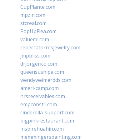
CupPlante.com
mpzin.com
stcreal.com
PopUpFlea.com
valueml.com
rebeccatorresjewelry.com
jmpbliss.com
drjorgerico.com
queensushipa.com
wendyweimerdds.com
ameri-camp.com
hrsreceivables.com
empconst1.com
cinderella-support.com
bigpinkrestaurant.com
inspirehuahin.com
memmingerspainting.com