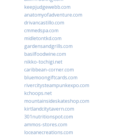
keepjudgewebb.com
anatomyofadventure.com
drivancastillo.com
cmmedspa.com
midletontkd.com
gardensandgrills.com
basilfoodwine.com
nikko-tochigi.net
caribbean-corner.com
bluemoongiftcards.com
rivercitysteampunkexpo.com
kchoops.net
mountainsideskateshop.com
kirtlandcitytavern.com
301nutritionspot.com
ammos-stores.com
loceanecreations.com