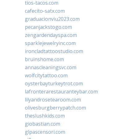
tios-tacos.com
cafecito-satx.com
graduacionviu2023.com
pecanjackstogo.com
zengardendayspa.com
sparklejewelryinc.com
ironcladtattoostudio.com
bruinshome.com
annascleaningsvc.com
wolfcitytattoo.com
oysterbayturkeytrot.com
lafronterarestauranteybar.com
lilyandrosetearoom.com
olivesburgberrypatch.com
theslushkids.com
giobastian.com
glpascensori.com