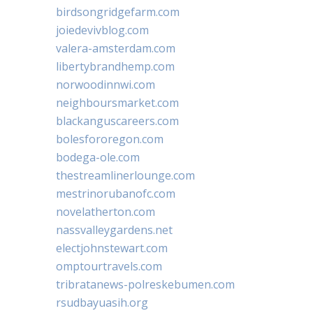
birdsongridgefarm.com
joiedevivblog.com
valera-amsterdam.com
libertybrandhemp.com
norwoodinnwi.com
neighboursmarket.com
blackanguscareers.com
bolesfororegon.com
bodega-ole.com
thestreamlinerlounge.com
mestrinorubanofc.com
novelatherton.com
nassvalleygardens.net
electjohnstewart.com
omptourtravels.com
tribratanews-polreskebumen.com
rsudbayuasih.org