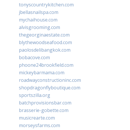
tonyscountrykitchen.com
jbellasnailspa.com
mychaihouse.com
alvisgrooming.com
thegeorginaestate.com
blythewoodseafood.com
paolosdelibangkok.com
bobacove.com
phoone24brookfield.com
mickeybarmama.com
roadwayconstructioninc.com
shopdragonflyboutique.com
sportszilla.org
batchprovisionsbar.com
brasserie-gobette.com
musicrearte.com
morseysfarms.com