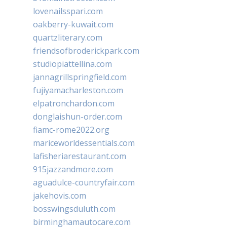
lovenailsspari.com
oakberry-kuwait.com
quartzliterary.com
friendsofbroderickpark.com
studiopiattellina.com
jannagrillspringfield.com
fujiyamacharleston.com
elpatronchardon.com
donglaishun-order.com
fiamc-rome2022.org
mariceworldessentials.com
lafisheriarestaurant.com
915jazzandmore.com
aguadulce-countryfair.com
jakehovis.com
bosswingsduluth.com
birminghamautocare.com