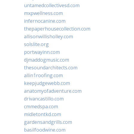
untamedcollectivesd.com
mxpwellness.com
infernocanine.com
thepaperhousecollection.com
allisonwillisholley.com
solslite.org
portwayinn.com
djmaddogmusic.com
thesoundarchitects.com
allin1roofing.com
keepjudgewebb.com
anatomyofadventure.com
drivancastillo.com
cmmedspa.com
midletontkd.com
gardensandgrills.com
basilfoodwine.com