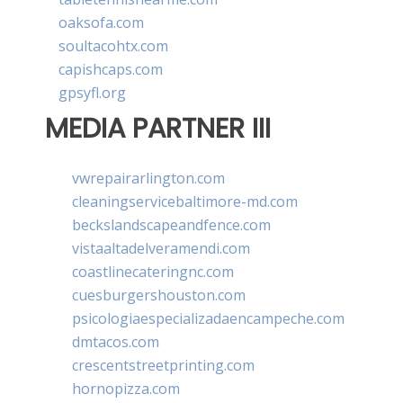
oaksofa.com
soultacohtx.com
capishcaps.com
gpsyfl.org
MEDIA PARTNER III
vwrepairarlington.com
cleaningservicebaltimore-md.com
beckslandscapeandfence.com
vistaaltadelveramendi.com
coastlinecateringnc.com
cuesburgershouston.com
psicologiaespecializadaencampeche.com
dmtacos.com
crescentstreetprinting.com
hornopizza.com