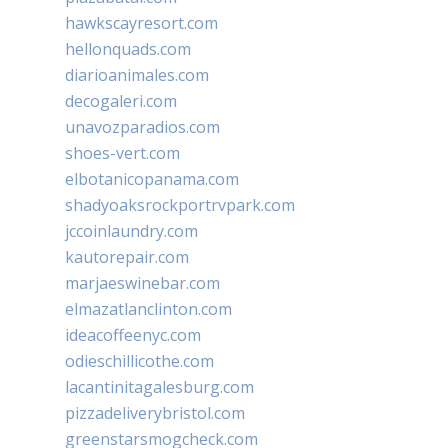
hawkscayresort.com
hellonquads.com
diarioanimales.com
decogaleri.com
unavozparadios.com
shoes-vert.com
elbotanicopanama.com
shadyoaksrockportrvpark.com
jccoinlaundry.com
kautorepair.com
marjaeswinebar.com
elmazatlanclinton.com
ideacoffeenyc.com
odieschillicothe.com
lacantinitagalesburg.com
pizzadeliverybristol.com
greenstarsmogcheck.com