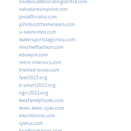
insideoutdecoratingcentre.com
salvatoresinpoint.com
jovialfloralco.com
johnlscotthometeam.com
u-seehomes.com
watersportslagonissi.com
mischieffashion.com
eduwyre.com
retro-interiors.com
theblvd-boise.com
fpet2023.org
e-smart2022.org
ngrc2022.org
leesfamilyfoods.com
lewis-lewis-cpas.com
eleontennis.com
cyetus.com
bradfordshops.com