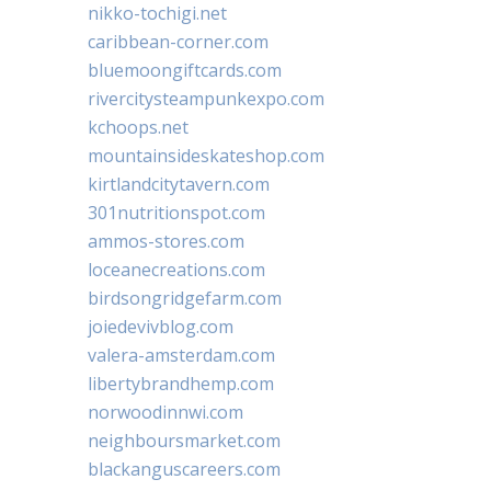
nikko-tochigi.net
caribbean-corner.com
bluemoongiftcards.com
rivercitysteampunkexpo.com
kchoops.net
mountainsideskateshop.com
kirtlandcitytavern.com
301nutritionspot.com
ammos-stores.com
loceanecreations.com
birdsongridgefarm.com
joiedevivblog.com
valera-amsterdam.com
libertybrandhemp.com
norwoodinnwi.com
neighboursmarket.com
blackanguscareers.com