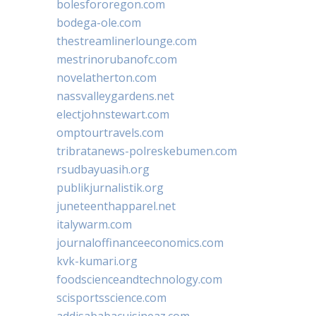
bolesfororegon.com
bodega-ole.com
thestreamlinerlounge.com
mestrinorubanofc.com
novelatherton.com
nassvalleygardens.net
electjohnstewart.com
omptourtravels.com
tribratanews-polreskebumen.com
rsudbayuasih.org
publikjurnalistik.org
juneteenthapparel.net
italywarm.com
journaloffinanceeconomics.com
kvk-kumari.org
foodscienceandtechnology.com
scisportsscience.com
addisababacuisineaz.com