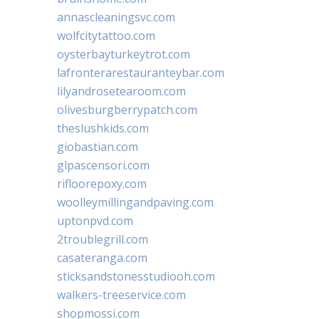
annascleaningsvc.com
wolfcitytattoo.com
oysterbayturkeytrot.com
lafronterarestauranteybar.com
lilyandrosetearoom.com
olivesburgberrypatch.com
theslushkids.com
giobastian.com
glpascensori.com
rifloorepoxy.com
woolleymillingandpaving.com
uptonpvd.com
2troublegrill.com
casateranga.com
sticksandstonesstudiooh.com
walkers-treeservice.com
shopmossi.com