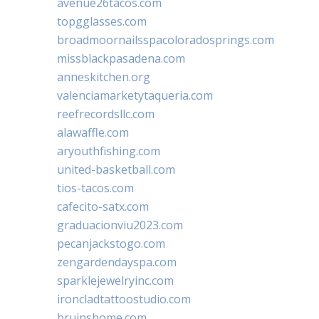
avenue26tacos.com
topgglasses.com
broadmoornailsspacoloradosprings.com
missblackpasadena.com
anneskitchen.org
valenciamarketytaqueria.com
reefrecordsllc.com
alawaffle.com
aryouthfishing.com
united-basketball.com
tios-tacos.com
cafecito-satx.com
graduacionviu2023.com
pecanjackstogo.com
zengardendayspa.com
sparklejewelryinc.com
ironcladtattoostudio.com
bruinshome.com