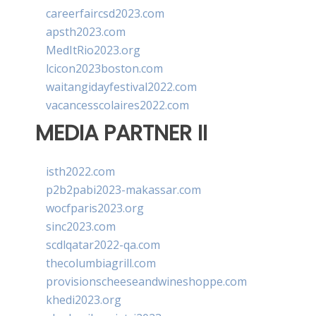
careerfaircsd2023.com
apsth2023.com
MedItRio2023.org
lcicon2023boston.com
waitangidayfestival2022.com
vacancesscolaires2022.com
MEDIA PARTNER II
isth2022.com
p2b2pabi2023-makassar.com
wocfparis2023.org
sinc2023.com
scdlqatar2022-qa.com
thecolumbiagrill.com
provisionscheeseandwineshoppe.com
khedi2023.org