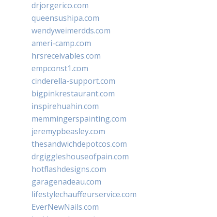
drjorgerico.com
queensushipa.com
wendyweimerdds.com
ameri-camp.com
hrsreceivables.com
empconst1.com
cinderella-support.com
bigpinkrestaurant.com
inspirehuahin.com
memmingerspainting.com
jeremypbeasley.com
thesandwichdepotcos.com
drgiggleshouseofpain.com
hotflashdesigns.com
garagenadeau.com
lifestylechauffeurservice.com
EverNewNails.com