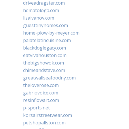
driveadragster.com
hematologa.com
lizaivanov.com
guesttinyhomes.com
home-plow-by-meyer.com
palatelatincuisine.com
blackdoglegacy.com
eatvivahouston.com
thebigshowok.com
chimeandstave.com
greatwallseafoodny.com
theloverose.com
gabriovoice.com
resinflowart.com
p-sports.net
korsairstreetwear.com
petshopallston.com