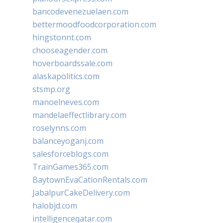
bancodevenezuelaen.com
bettermoodfoodcorporation.com
hingstonnt.com
chooseagender.com
hoverboardssale.com
alaskapolitics.com
stsmp.org
manoelneves.com
mandelaeffectlibrary.com
roselynns.com
balanceyoganj.com
salesforceblogs.com
TrainGames365.com
BaytownEvaCationRentals.com
JabalpurCakeDelivery.com
halobjd.com
intelligenceqatar.com