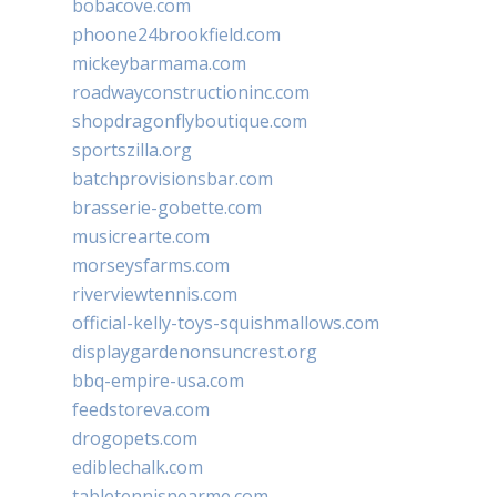
bobacove.com
phoone24brookfield.com
mickeybarmama.com
roadwayconstructioninc.com
shopdragonflyboutique.com
sportszilla.org
batchprovisionsbar.com
brasserie-gobette.com
musicrearte.com
morseysfarms.com
riverviewtennis.com
official-kelly-toys-squishmallows.com
displaygardenonsuncrest.org
bbq-empire-usa.com
feedstoreva.com
drogopets.com
ediblechalk.com
tabletennisnearme.com