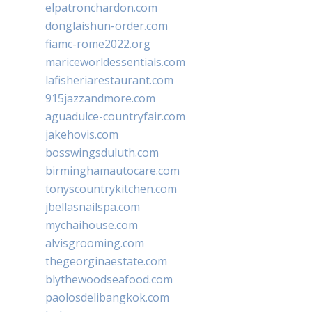
elpatronchardon.com
donglaishun-order.com
fiamc-rome2022.org
mariceworldessentials.com
lafisheriarestaurant.com
915jazzandmore.com
aguadulce-countryfair.com
jakehovis.com
bosswingsduluth.com
birminghamautocare.com
tonyscountrykitchen.com
jbellasnailspa.com
mychaihouse.com
alvisgrooming.com
thegeorginaestate.com
blythewoodseafood.com
paolosdelibangkok.com