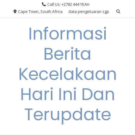
Skip
Call Us: +2782 444 YEAH
to
Cape Town, South Africa
data pengeluaran sgp
content
Informasi
Berita
Kecelakaan
Hari Ini Dan
Terupdate