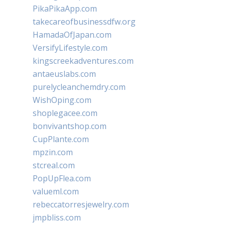
PikaPikaApp.com
takecareofbusinessdfw.org
HamadaOfJapan.com
VersifyLifestyle.com
kingscreekadventures.com
antaeuslabs.com
purelycleanchemdry.com
WishOping.com
shoplegacee.com
bonvivantshop.com
CupPlante.com
mpzin.com
stcreal.com
PopUpFlea.com
valueml.com
rebeccatorresjewelry.com
jmpbliss.com