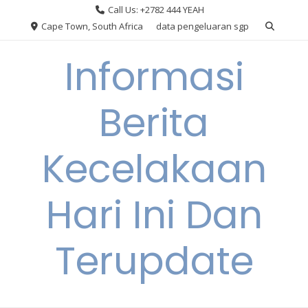
Skip
Call Us: +2782 444 YEAH
to
Cape Town, South Africa
data pengeluaran sgp
content
Informasi
Berita
Kecelakaan
Hari Ini Dan
Terupdate