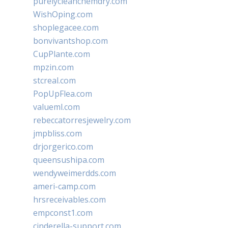
purelycleanchemdry.com
WishOping.com
shoplegacee.com
bonvivantshop.com
CupPlante.com
mpzin.com
stcreal.com
PopUpFlea.com
valueml.com
rebeccatorresjewelry.com
jmpbliss.com
drjorgerico.com
queensushipa.com
wendyweimerdds.com
ameri-camp.com
hrsreceivables.com
empconst1.com
cinderella-support.com