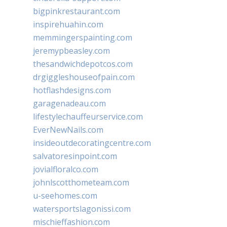
bigpinkrestaurant.com
inspirehuahin.com
memmingerspainting.com
jeremypbeasley.com
thesandwichdepotcos.com
drgiggleshouseofpain.com
hotflashdesigns.com
garagenadeau.com
lifestylechauffeurservice.com
EverNewNails.com
insideoutdecoratingcentre.com
salvatoresinpoint.com
jovialfloralco.com
johnlscotthometeam.com
u-seehomes.com
watersportslagonissi.com
mischieffashion.com