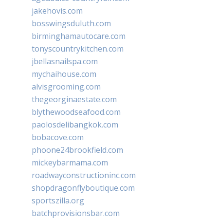
jakehovis.com
bosswingsduluth.com
birminghamautocare.com
tonyscountrykitchen.com
jbellasnailspa.com
mychaihouse.com
alvisgrooming.com
thegeorginaestate.com
blythewoodseafood.com
paolosdelibangkok.com
bobacove.com
phoone24brookfield.com
mickeybarmama.com
roadwayconstructioninc.com
shopdragonflyboutique.com
sportszilla.org
batchprovisionsbar.com