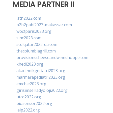
MEDIA PARTNER II
isth2022.com
p2b2pabi2023-makassar.com
wocfparis2023.org
sinc2023.com
scdlqatar2022-qa.com
thecolumbiagrill.com
provisionscheeseandwineshoppe.com
khedi2023.org
akademikgeriatri2023.org
marmarapediatri2023.org
emchie2023.org
girisimselradyoloji2022.org
utcd2022.org
biosensor2022.org
ialp2022.org