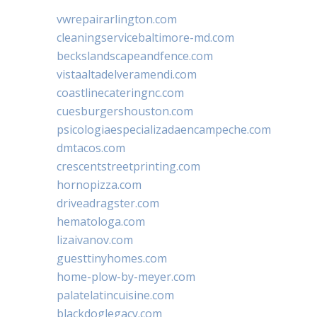
vwrepairarlington.com
cleaningservicebaltimore-md.com
beckslandscapeandfence.com
vistaaltadelveramendi.com
coastlinecateringnc.com
cuesburgershouston.com
psicologiaespecializadaencampeche.com
dmtacos.com
crescentstreetprinting.com
hornopizza.com
driveadragster.com
hematologa.com
lizaivanov.com
guesttinyhomes.com
home-plow-by-meyer.com
palatelatincuisine.com
blackdoglegacy.com