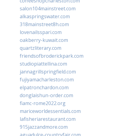
coffeeshopcharleston.com
salon104mainstreet.com
alkaspringswater.com
318mainstreet8h.com
lovenailsspari.com
oakberry-kuwait.com
quartzliterary.com
friendsofbroderickpark.com
studiopiattellina.com
jannagrillspringfield.com
fujiyamacharleston.com
elpatronchardon.com
donglaishun-order.com
fiamc-rome2022.org
mariceworldessentials.com
lafisheriarestaurant.com
915jazzandmore.com
aguadulce-countryfair.com