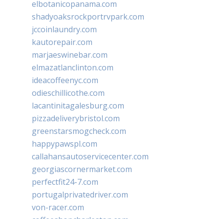
elbotanicopanama.com
shadyoaksrockportrvpark.com
jccoinlaundry.com
kautorepair.com
marjaeswinebar.com
elmazatlanclinton.com
ideacoffeenyc.com
odieschillicothe.com
lacantinitagalesburg.com
pizzadeliverybristol.com
greenstarsmogcheck.com
happypawspl.com
callahansautoservicecenter.com
georgiascornermarket.com
perfectfit24-7.com
portugalprivatedriver.com
von-racer.com