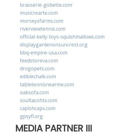
brasserie-gobette.com
musicrearte.com
morseysfarms.com
riverviewtennis.com
official-kelly-toys-squishmallows.com
displaygardenonsuncrest.org
bbq-empire-usa.com
feedstoreva.com
drogopets.com
ediblechalk.com
tabletennisnearme.com
oaksofa.com
soultacohtx.com
capishcaps.com
gpsyfl.org
MEDIA PARTNER III