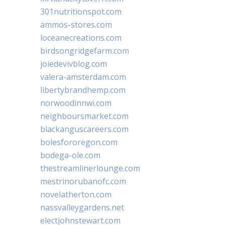
301nutritionspot.com
ammos-stores.com
loceanecreations.com
birdsongridgefarm.com
joiedevivblog.com
valera-amsterdam.com
libertybrandhemp.com
norwoodinnwi.com
neighboursmarket.com
blackanguscareers.com
bolesfororegon.com
bodega-ole.com
thestreamlinerlounge.com
mestrinorubanofc.com
novelatherton.com
nassvalleygardens.net
electjohnstewart.com