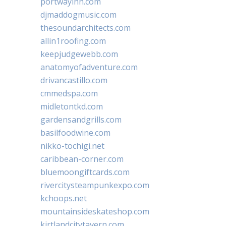
portwayinn.com
djmaddogmusic.com
thesoundarchitects.com
allin1roofing.com
keepjudgewebb.com
anatomyofadventure.com
drivancastillo.com
cmmedspa.com
midletontkd.com
gardensandgrills.com
basilfoodwine.com
nikko-tochigi.net
caribbean-corner.com
bluemoongiftcards.com
rivercitysteampunkexpo.com
kchoops.net
mountainsideskateshop.com
kirtlandcitytavern.com