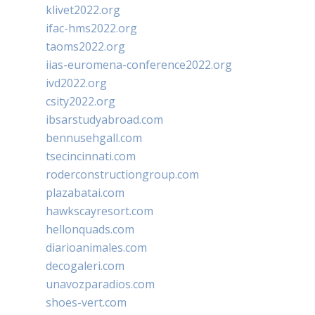
klivet2022.org
ifac-hms2022.org
taoms2022.org
iias-euromena-conference2022.org
ivd2022.org
csity2022.org
ibsarstudyabroad.com
bennusehgall.com
tsecincinnati.com
roderconstructiongroup.com
plazabatai.com
hawkscayresort.com
hellonquads.com
diarioanimales.com
decogaleri.com
unavozparadios.com
shoes-vert.com