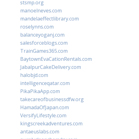
stsmp.org
manoelneves.com
mandelaeffectlibrary.com
roselynns.com
balanceyoganj.com
salesforceblogs.com
TrainGames365.com
BaytownEvaCationRentals.com
JabalpurCakeDelivery.com
halobjd.com
intelligenceqatar.com
PikaPikaApp.com
takecareofbusinessdfw.org
HamadaOfJapan.com
VersifyLifestyle.com
kingscreekadventures.com
antaeuslabs.com