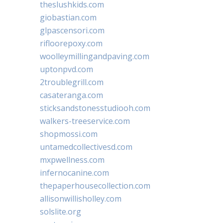
theslushkids.com
giobastian.com
glpascensori.com
rifloorepoxy.com
woolleymillingandpaving.com
uptonpvd.com
2troublegrill.com
casateranga.com
sticksandstonesstudiooh.com
walkers-treeservice.com
shopmossi.com
untamedcollectivesd.com
mxpwellness.com
infernocanine.com
thepaperhousecollection.com
allisonwillisholley.com
solslite.org