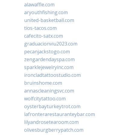
alawaffle.com
aryouthfishing.com
united-basketball.com
tios-tacos.com
cafecito-satx.com
graduacionviu2023.com
pecanjackstogo.com
zengardendayspa.com
sparklejewelryinc.com
ironcladtattoostudio.com
bruinshome.com
annascleaningsvc.com
wolfcitytattoo.com
oysterbayturkeytrot.com
lafronterarestauranteybar.com
lilyandrosetearoom.com
olivesburgberrypatch.com