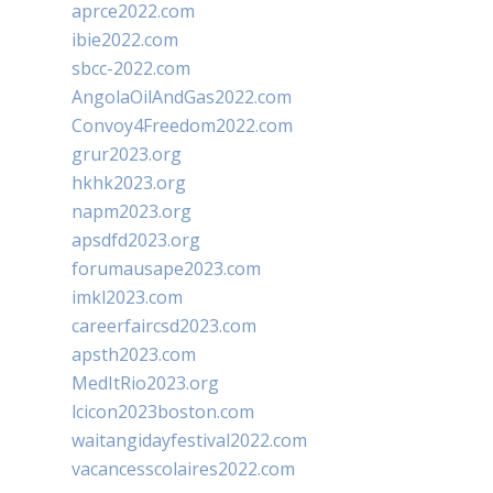
aprce2022.com
ibie2022.com
sbcc-2022.com
AngolaOilAndGas2022.com
Convoy4Freedom2022.com
grur2023.org
hkhk2023.org
napm2023.org
apsdfd2023.org
forumausape2023.com
imkl2023.com
careerfaircsd2023.com
apsth2023.com
MedItRio2023.org
lcicon2023boston.com
waitangidayfestival2022.com
vacancesscolaires2022.com