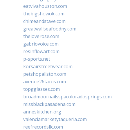
eatvivahouston.com
thebigshowok.com
chimeandstave.com
greatwallseafoodny.com
theloverose.com
gabriovoice.com
resinflowart.com
p-sports.net
korsairstreetwear.com
petshopallston.com
avenue26tacos.com
topgglasses.com
broadmoornailsspacoloradosprings.com
missblackpasadena.com
anneskitchen.org
valenciamarketytaqueria.com
reefrecordsllc.com