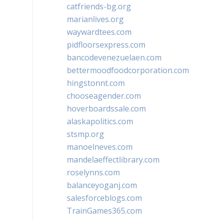
catfriends-bg.org
marianlives.org
waywardtees.com
pidfloorsexpress.com
bancodevenezuelaen.com
bettermoodfoodcorporation.com
hingstonnt.com
chooseagender.com
hoverboardssale.com
alaskapolitics.com
stsmp.org
manoelneves.com
mandelaeffectlibrary.com
roselynns.com
balanceyoganj.com
salesforceblogs.com
TrainGames365.com