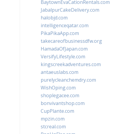
BaytownEvaCationRentals.com
JabalpurCakeDelivery.com
halobjd.com
intelligenceqatar.com
PikaPikaApp.com
takecareofbusinessdfw.org
HamadaOfJapan.com
VersifyLifestyle.com
kingscreekadventures.com
antaeuslabs.com
purelycleanchemdry.com
WishOping.com
shoplegacee.com
bonvivantshop.com
CupPlante.com
mpzin.com
stcreal.com