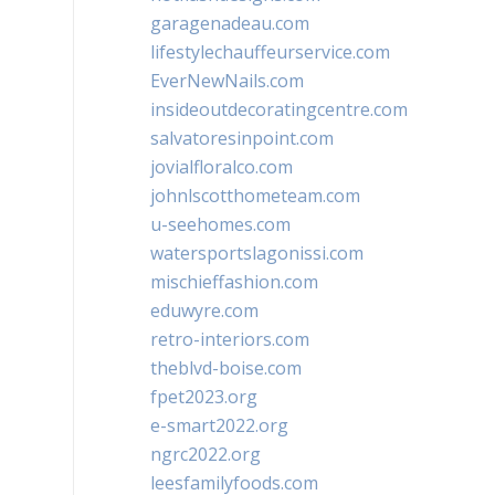
garagenadeau.com
lifestylechauffeurservice.com
EverNewNails.com
insideoutdecoratingcentre.com
salvatoresinpoint.com
jovialfloralco.com
johnlscotthometeam.com
u-seehomes.com
watersportslagonissi.com
mischieffashion.com
eduwyre.com
retro-interiors.com
theblvd-boise.com
fpet2023.org
e-smart2022.org
ngrc2022.org
leesfamilyfoods.com