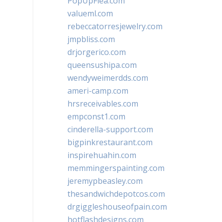
PopUpFlea.com
valueml.com
rebeccatorresjewelry.com
jmpbliss.com
drjorgerico.com
queensushipa.com
wendyweimerdds.com
ameri-camp.com
hrsreceivables.com
empconst1.com
cinderella-support.com
bigpinkrestaurant.com
inspirehuahin.com
memmingerspainting.com
jeremypbeasley.com
thesandwichdepotcos.com
drgiggleshouseofpain.com
hotflashdesigns.com