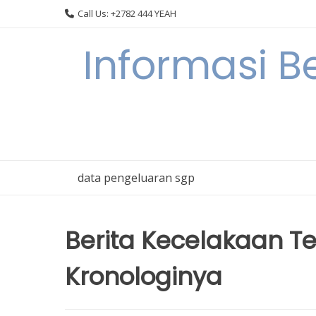
Skip
Call Us: +2782 444 YEAH
to
content
Informasi B
data pengeluaran sgp
Berita Kecelakaan T
Kronologinya