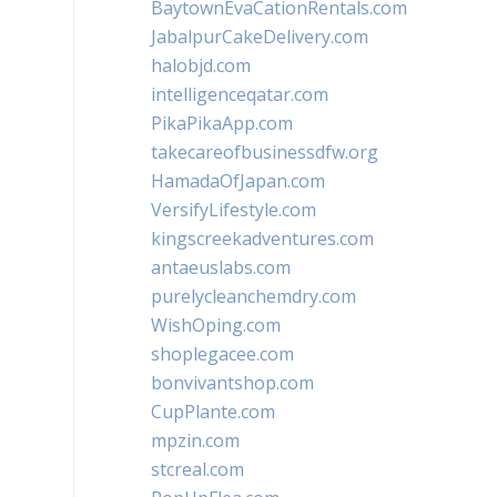
BaytownEvaCationRentals.com
JabalpurCakeDelivery.com
halobjd.com
intelligenceqatar.com
PikaPikaApp.com
takecareofbusinessdfw.org
HamadaOfJapan.com
VersifyLifestyle.com
kingscreekadventures.com
antaeuslabs.com
purelycleanchemdry.com
WishOping.com
shoplegacee.com
bonvivantshop.com
CupPlante.com
mpzin.com
stcreal.com