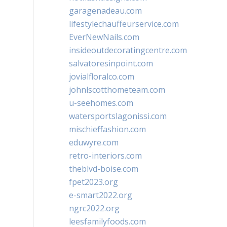
garagenadeau.com
lifestylechauffeurservice.com
EverNewNails.com
insideoutdecoratingcentre.com
salvatoresinpoint.com
jovialfloralco.com
johnlscotthometeam.com
u-seehomes.com
watersportslagonissi.com
mischieffashion.com
eduwyre.com
retro-interiors.com
theblvd-boise.com
fpet2023.org
e-smart2022.org
ngrc2022.org
leesfamilyfoods.com