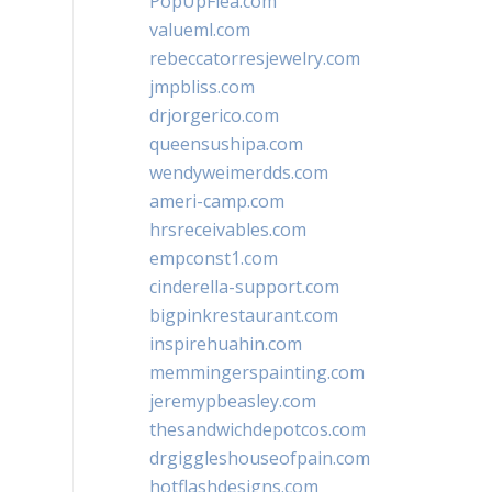
PopUpFlea.com
valueml.com
rebeccatorresjewelry.com
jmpbliss.com
drjorgerico.com
queensushipa.com
wendyweimerdds.com
ameri-camp.com
hrsreceivables.com
empconst1.com
cinderella-support.com
bigpinkrestaurant.com
inspirehuahin.com
memmingerspainting.com
jeremypbeasley.com
thesandwichdepotcos.com
drgiggleshouseofpain.com
hotflashdesigns.com