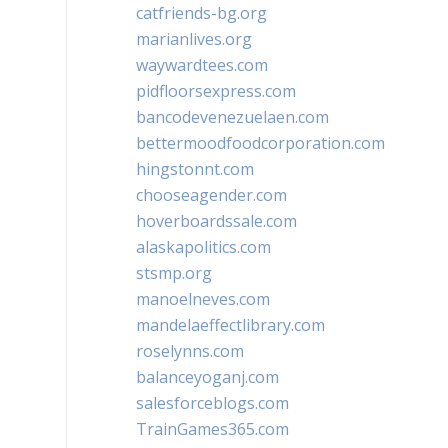
catfriends-bg.org
marianlives.org
waywardtees.com
pidfloorsexpress.com
bancodevenezuelaen.com
bettermoodfoodcorporation.com
hingstonnt.com
chooseagender.com
hoverboardssale.com
alaskapolitics.com
stsmp.org
manoelneves.com
mandelaeffectlibrary.com
roselynns.com
balanceyoganj.com
salesforceblogs.com
TrainGames365.com