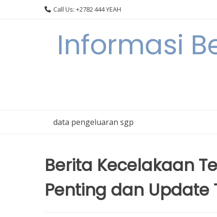
Skip
Call Us: +2782 444 YEAH
to
content
Informasi B
data pengeluaran sgp
Berita Kecelakaan Ter
Penting dan Update 