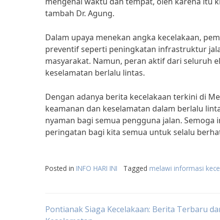
mengenal waktu dan tempat, oleh karena itu k
tambah Dr. Agung.
Dalam upaya menekan angka kecelakaan, peme
preventif seperti peningkatan infrastruktur ja
masyarakat. Namun, peran aktif dari seluruh
keselamatan berlalu lintas.
Dengan adanya berita kecelakaan terkini di M
keamanan dan keselamatan dalam berlalu lint
nyaman bagi semua pengguna jalan. Semoga in
peringatan bagi kita semua untuk selalu berhati
Posted in
INFO HARI INI
Tagged
melawi informasi kecel
Post
Pontianak Siaga Kecelakaan: Berita Terbaru da