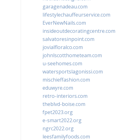
garagenadeau.com
lifestylechauffeurservice.com
EverNewNails.com
insideoutdecoratingcentre.com
salvatoresinpoint.com
jovialfloralco.com
johnlscotthometeam.com
u-seehomes.com
watersportslagonissi.com
mischieffashion.com
eduwyre.com
retro-interiors.com
theblvd-boise.com
fpet2023.org
e-smart2022.org
ngrc2022.org
leesfamilyfoods.com