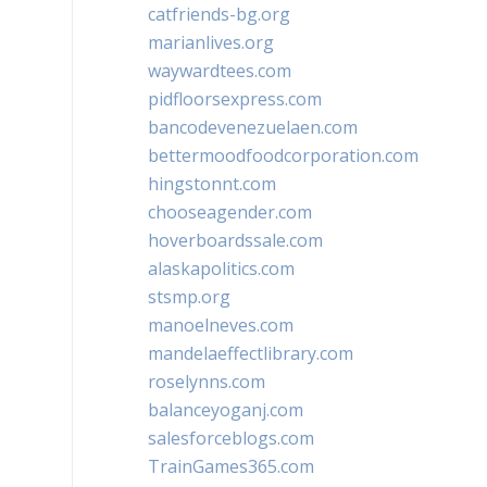
catfriends-bg.org
marianlives.org
waywardtees.com
pidfloorsexpress.com
bancodevenezuelaen.com
bettermoodfoodcorporation.com
hingstonnt.com
chooseagender.com
hoverboardssale.com
alaskapolitics.com
stsmp.org
manoelneves.com
mandelaeffectlibrary.com
roselynns.com
balanceyoganj.com
salesforceblogs.com
TrainGames365.com