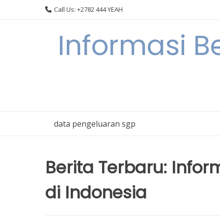
Skip
Call Us: +2782 444 YEAH
to
content
Informasi B
data pengeluaran sgp
Berita Terbaru: Infor
di Indonesia