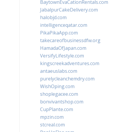
BaytownEvaCationRentals.com
JabalpurCakeDelivery.com
halobjd.com
intelligenceqatar.com
PikaPikaApp.com
takecareofbusinessdfw.org
HamadaOfJapan.com
VersifyLifestyle.com
kingscreekadventures.com
antaeuslabs.com
purelycleanchemdry.com
WishOping.com
shoplegacee.com
bonvivantshop.com
CupPlante.com
mpzin.com
stcreal.com