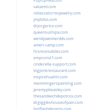
PopUpFlea.com
valueml.com
rebeccatorresjewelry.com
jmpbliss.com
drjorgerico.com
queensushipa.com
wendyweimerdds.com
ameri-camp.com
hrsreceivables.com
empconst1.com
cinderella-support.com
bigpinkrestaurant.com
inspirehuahin.com
memmingerspainting.com
jeremypbeasley.com
thesandwichdepotcos.com
drgiggleshouseofpain.com
hotflashdesigns.com