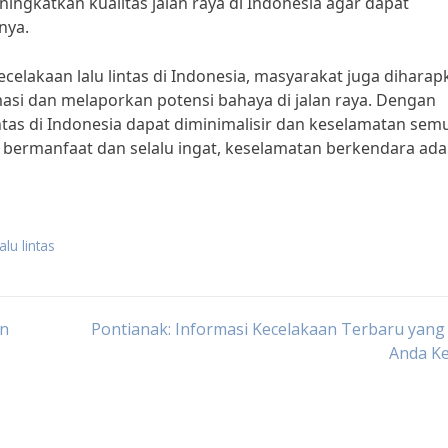
ingkatkan kualitas jalan raya di Indonesia agar dapat
nya.
elakaan lalu lintas di Indonesia, masyarakat juga diharap
asi dan melaporkan potensi bahaya di jalan raya. Dengan
ntas di Indonesia dapat diminimalisir dan keselamatan sem
i bermanfaat dan selalu ingat, keselamatan berkendara ada
lu lintas
an
Pontianak: Informasi Kecelakaan Terbaru yang
Anda Ke