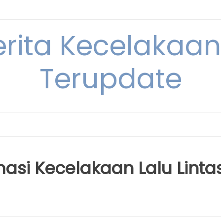
erita Kecelakaan 
Terupdate
masi Kecelakaan Lalu Linta