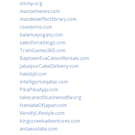
stsmp.org
manoelneves.com
mandelaeffectlibrary.com
roselynns.com
balanceyoganj.com
salesforceblogs.com
TrainGames365.com
BaytownEvaCationRentals.com
JabalpurCakeDelivery.com
halobjd.com
intelligenceqatar.com
PikaPikaApp.com
takecareofbusinessdfw.org
HamadaOfJapan.com
VersifyLifestyle.com
kingscreekadventures.com
antaeuslabs.com