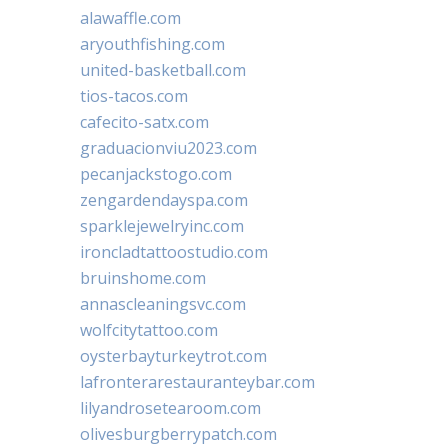
alawaffle.com
aryouthfishing.com
united-basketball.com
tios-tacos.com
cafecito-satx.com
graduacionviu2023.com
pecanjackstogo.com
zengardendayspa.com
sparklejewelryinc.com
ironcladtattoostudio.com
bruinshome.com
annascleaningsvc.com
wolfcitytattoo.com
oysterbayturkeytrot.com
lafronterarestauranteybar.com
lilyandrosetearoom.com
olivesburgberrypatch.com