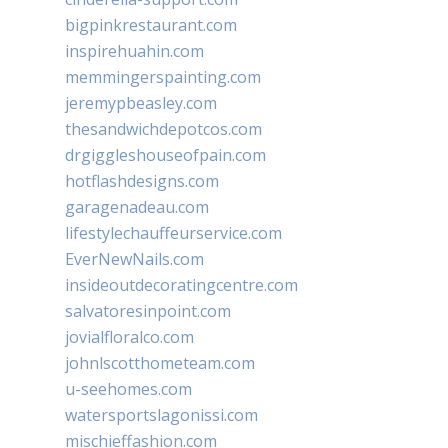
bigpinkrestaurant.com
inspirehuahin.com
memmingerspainting.com
jeremypbeasley.com
thesandwichdepotcos.com
drgiggleshouseofpain.com
hotflashdesigns.com
garagenadeau.com
lifestylechauffeurservice.com
EverNewNails.com
insideoutdecoratingcentre.com
salvatoresinpoint.com
jovialfloralco.com
johnlscotthometeam.com
u-seehomes.com
watersportslagonissi.com
mischieffashion.com