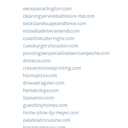
vwrepairarlington.com
cleaningservicebaltimore-md.com
beckslandscapeandfence.com
vistaaltadelveramendi.com
coastlinecateringnc.com
cuesburgershouston.com
psicologiaespecializadaencampeche.com
dmtacos.com
crescentstreetprinting.com
hornopizza.com
driveadragster.com
hematologa.com
lizaivanov.com
guesttinyhomes.com
home-plow-by-meyer.com
palatelatincuisine.com
blackdoglegacy.com