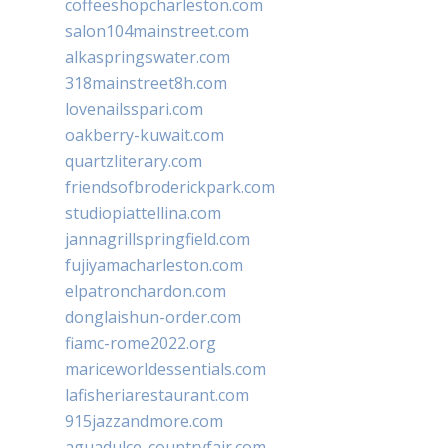
coffeeshopcharleston.com
salon104mainstreet.com
alkaspringswater.com
318mainstreet8h.com
lovenailsspari.com
oakberry-kuwait.com
quartzliterary.com
friendsofbroderickpark.com
studiopiattellina.com
jannagrillspringfield.com
fujiyamacharleston.com
elpatronchardon.com
donglaishun-order.com
fiamc-rome2022.org
mariceworldessentials.com
lafisheriarestaurant.com
915jazzandmore.com
aguadulce-countryfair.com