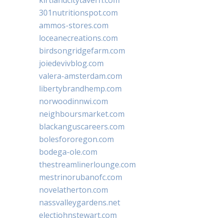
301nutritionspot.com
ammos-stores.com
loceanecreations.com
birdsongridgefarm.com
joiedevivblog.com
valera-amsterdam.com
libertybrandhemp.com
norwoodinnwi.com
neighboursmarket.com
blackanguscareers.com
bolesfororegon.com
bodega-ole.com
thestreamlinerlounge.com
mestrinorubanofc.com
novelatherton.com
nassvalleygardens.net
electjohnstewart.com