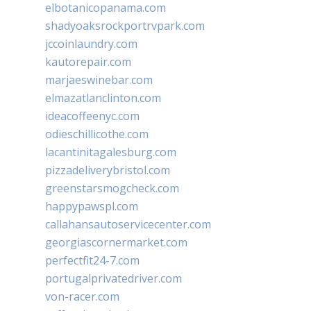
elbotanicopanama.com
shadyoaksrockportrvpark.com
jccoinlaundry.com
kautorepair.com
marjaeswinebar.com
elmazatlanclinton.com
ideacoffeenyc.com
odieschillicothe.com
lacantinitagalesburg.com
pizzadeliverybristol.com
greenstarsmogcheck.com
happypawspl.com
callahansautoservicecenter.com
georgiascornermarket.com
perfectfit24-7.com
portugalprivatedriver.com
von-racer.com