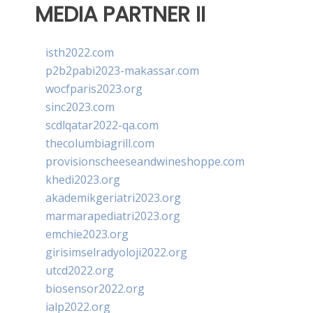
MEDIA PARTNER II
isth2022.com
p2b2pabi2023-makassar.com
wocfparis2023.org
sinc2023.com
scdlqatar2022-qa.com
thecolumbiagrill.com
provisionscheeseandwineshoppe.com
khedi2023.org
akademikgeriatri2023.org
marmarapediatri2023.org
emchie2023.org
girisimselradyoloji2022.org
utcd2022.org
biosensor2022.org
ialp2022.org