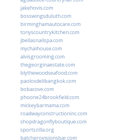
jakehovis.com
bosswingsduluth.com
birminghamautocare.com
tonyscountrykitchen.com
jbellasnailspa.com
mychaihouse.com
alvisgrooming.com
thegeorginaestate.com
blythewoodseafood.com
paolosdelibangkok.com
bobacove.com
phoone24brookfield.com
mickeybarmama.com
roadwayconstructioninc.com
shopdragonflyboutique.com
sportszilla.org
batchprovisionsbar.com