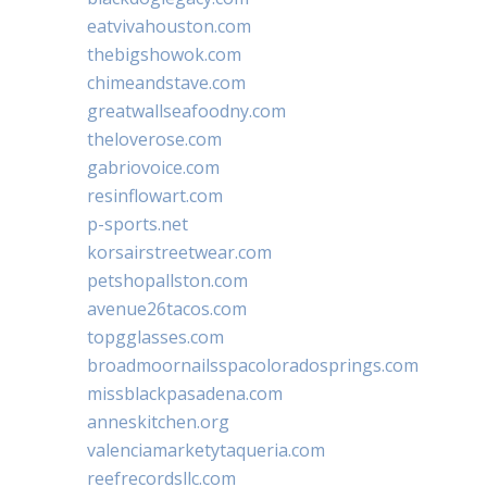
eatvivahouston.com
thebigshowok.com
chimeandstave.com
greatwallseafoodny.com
theloverose.com
gabriovoice.com
resinflowart.com
p-sports.net
korsairstreetwear.com
petshopallston.com
avenue26tacos.com
topgglasses.com
broadmoornailsspacoloradosprings.com
missblackpasadena.com
anneskitchen.org
valenciamarketytaqueria.com
reefrecordsllc.com