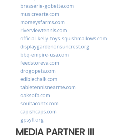
brasserie-gobette.com
musicrearte.com
morseysfarms.com
riverviewtennis.com
official-kelly-toys-squishmallows.com
displaygardenonsuncrest.org
bbq-empire-usa.com
feedstoreva.com
drogopets.com
ediblechalk.com
tabletennisnearme.com
oaksofa.com
soultacohtx.com
capishcaps.com
gpsyfl.org
MEDIA PARTNER III