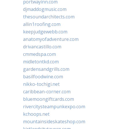
portwayinn.com
djmaddogmusic.com
thesoundarchitects.com
allin1roofing.com
keepjudgewebb.com
anatomyofadventure.com
drivancastillo.com
cmmedspa.com
midletontkd.com
gardensandgrills.com
basilfoodwine.com
nikko-tochigi.net
caribbean-corner.com
bluemoongiftcards.com
rivercitysteampunkexpo.com
kchoops.net
mountainsideskateshop.com
kirtlandcitytavern.com