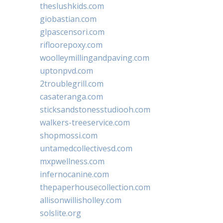
theslushkids.com
giobastian.com
glpascensori.com
rifloorepoxy.com
woolleymillingandpaving.com
uptonpvd.com
2troublegrill.com
casateranga.com
sticksandstonesstudiooh.com
walkers-treeservice.com
shopmossi.com
untamedcollectivesd.com
mxpwellness.com
infernocanine.com
thepaperhousecollection.com
allisonwillisholley.com
solslite.org