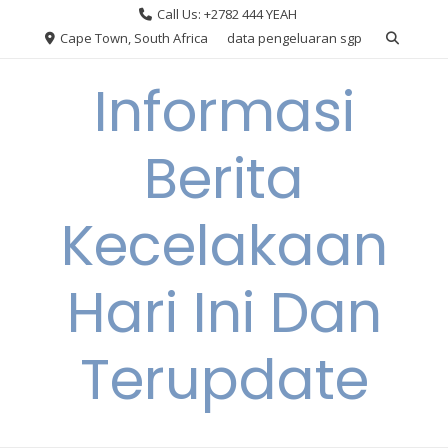
Skip
Call Us: +2782 444 YEAH
to
Cape Town, South Africa
data pengeluaran sgp
content
Informasi
Berita
Kecelakaan
Hari Ini Dan
Terupdate