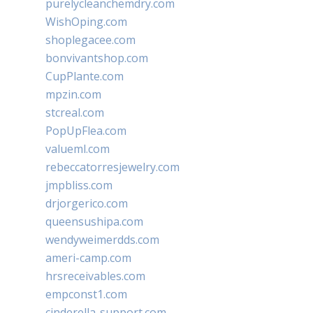
purelycleanchemdry.com
WishOping.com
shoplegacee.com
bonvivantshop.com
CupPlante.com
mpzin.com
stcreal.com
PopUpFlea.com
valueml.com
rebeccatorresjewelry.com
jmpbliss.com
drjorgerico.com
queensushipa.com
wendyweimerdds.com
ameri-camp.com
hrsreceivables.com
empconst1.com
cinderella-support.com