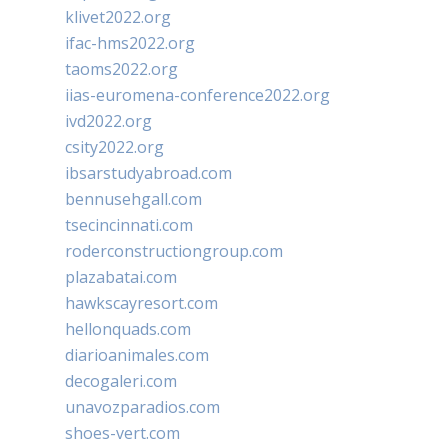
klivet2022.org
ifac-hms2022.org
taoms2022.org
iias-euromena-conference2022.org
ivd2022.org
csity2022.org
ibsarstudyabroad.com
bennusehgall.com
tsecincinnati.com
roderconstructiongroup.com
plazabatai.com
hawkscayresort.com
hellonquads.com
diarioanimales.com
decogaleri.com
unavozparadios.com
shoes-vert.com