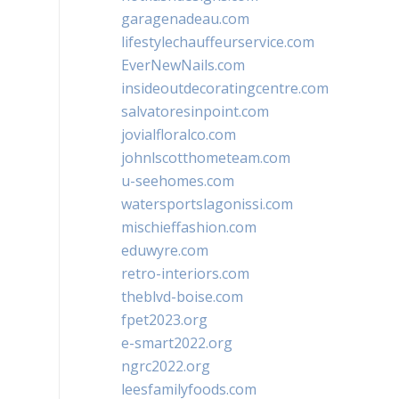
garagenadeau.com
lifestylechauffeurservice.com
EverNewNails.com
insideoutdecoratingcentre.com
salvatoresinpoint.com
jovialfloralco.com
johnlscotthometeam.com
u-seehomes.com
watersportslagonissi.com
mischieffashion.com
eduwyre.com
retro-interiors.com
theblvd-boise.com
fpet2023.org
e-smart2022.org
ngrc2022.org
leesfamilyfoods.com