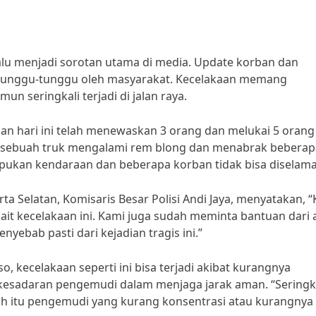
lalu menjadi sorotan utama di media. Update korban dan
ditunggu-tunggu oleh masyarakat. Kecelakaan memang
n seringkali terjadi di jalan raya.
aan hari ini telah menewaskan 3 orang dan melukai 5 orang
aat sebuah truk mengalami rem blong dan menabrak beberap
mpukan kendaraan dan beberapa korban tidak bisa diselama
rta Selatan, Komisaris Besar Polisi Andi Jaya, menyatakan, 
ait kecelakaan ini. Kami juga sudah meminta bantuan dari a
nyebab pasti dari kejadian tragis ini.”
so, kecelakaan seperti ini bisa terjadi akibat kurangnya
kesadaran pengemudi dalam menjaga jarak aman. “Seringk
tah itu pengemudi yang kurang konsentrasi atau kurangnya