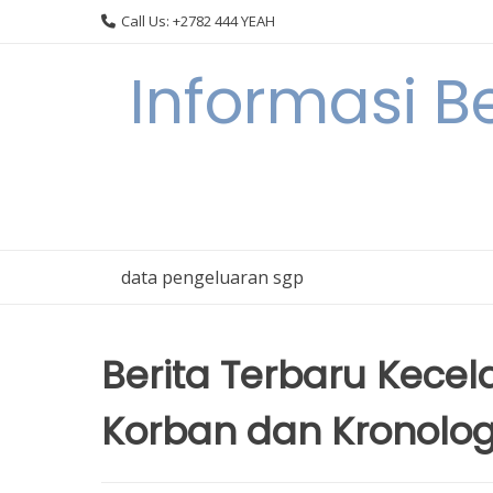
Skip
Call Us: +2782 444 YEAH
to
content
Informasi B
data pengeluaran sgp
Berita Terbaru Kecel
Korban dan Kronolo