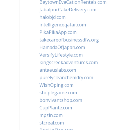
BaytownEvaCationRentals.com
JabalpurCakeDelivery.com
halobjd.com
intelligenceqatar.com
PikaPikaApp.com
takecareofbusinessdfw.org
HamadaOfJapan.com
VersifyLifestyle.com
kingscreekadventures.com
antaeuslabs.com
purelycleanchemdry.com
WishOping.com
shoplegacee.com
bonvivantshop.com
CupPlante.com
mpzin.com
stcreal.com