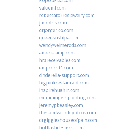
PopUpFlea.com
valueml.com
rebeccatorresjewelry.com
jmpbliss.com
drjorgerico.com
queensushipa.com
wendyweimerdds.com
ameri-camp.com
hrsreceivables.com
empconst1.com
cinderella-support.com
bigpinkrestaurant.com
inspirehuahin.com
memmingerspainting.com
jeremypbeasley.com
thesandwichdepotcos.com
drgiggleshouseofpain.com
hotflashdesigns.com