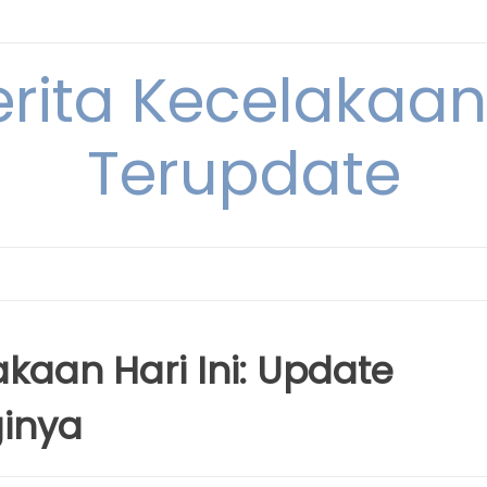
erita Kecelakaan 
Terupdate
akaan Hari Ini: Update
ginya