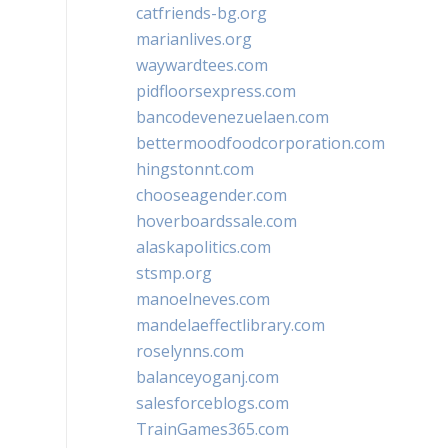
catfriends-bg.org
marianlives.org
waywardtees.com
pidfloorsexpress.com
bancodevenezuelaen.com
bettermoodfoodcorporation.com
hingstonnt.com
chooseagender.com
hoverboardssale.com
alaskapolitics.com
stsmp.org
manoelneves.com
mandelaeffectlibrary.com
roselynns.com
balanceyoganj.com
salesforceblogs.com
TrainGames365.com