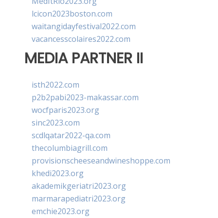
MedItRio2023.org
lcicon2023boston.com
waitangidayfestival2022.com
vacancesscolaires2022.com
MEDIA PARTNER II
isth2022.com
p2b2pabi2023-makassar.com
wocfparis2023.org
sinc2023.com
scdlqatar2022-qa.com
thecolumbiagrill.com
provisionscheeseandwineshoppe.com
khedi2023.org
akademikgeriatri2023.org
marmarapediatri2023.org
emchie2023.org