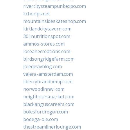
rivercitysteampunkexpo.com
kchoops.net
mountainsideskateshop.com
kirtlandcitytavern.com
301nutritionspot.com
ammos-stores.com
loceanecreations.com
birdsongridgefarm.com
joiedevivblog.com
valera-amsterdam.com
libertybrandhemp.com
norwoodinnwi.com
neighboursmarket.com
blackanguscareers.com
bolesfororegon.com
bodega-ole.com
thestreamlinerlounge.com