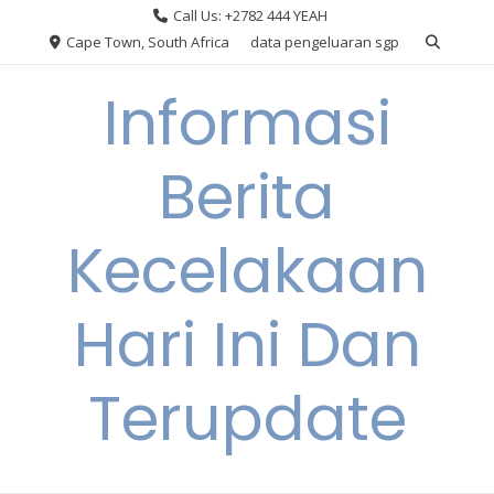
Skip
Call Us: +2782 444 YEAH
to
Cape Town, South Africa
data pengeluaran sgp
content
Informasi
Berita
Kecelakaan
Hari Ini Dan
Terupdate