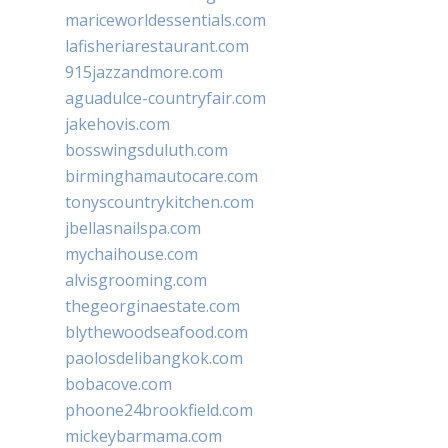
mariceworldessentials.com
lafisheriarestaurant.com
915jazzandmore.com
aguadulce-countryfair.com
jakehovis.com
bosswingsduluth.com
birminghamautocare.com
tonyscountrykitchen.com
jbellasnailspa.com
mychaihouse.com
alvisgrooming.com
thegeorginaestate.com
blythewoodseafood.com
paolosdelibangkok.com
bobacove.com
phoone24brookfield.com
mickeybarmama.com