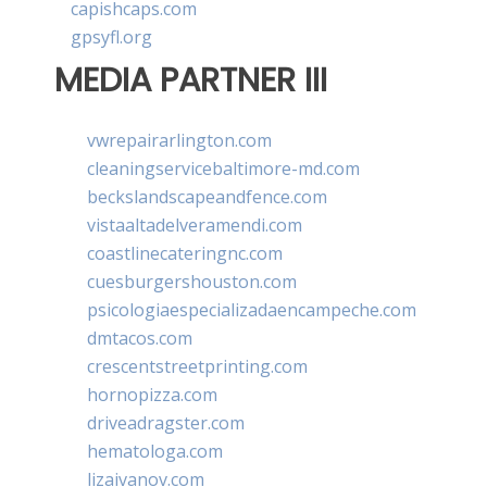
capishcaps.com
gpsyfl.org
MEDIA PARTNER III
vwrepairarlington.com
cleaningservicebaltimore-md.com
beckslandscapeandfence.com
vistaaltadelveramendi.com
coastlinecateringnc.com
cuesburgershouston.com
psicologiaespecializadaencampeche.com
dmtacos.com
crescentstreetprinting.com
hornopizza.com
driveadragster.com
hematologa.com
lizaivanov.com