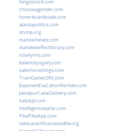
hingstonnt.com
chooseagender.com
hoverboardssale.com
alaskapolitics.com
stsmp.org
manoelneves.com
mandelaeffectlibrary.com
roselynns.com
balanceyoganj.com
salesforceblogs.com
TrainGames365.com
BaytownEvaCationRentals.com
JabalpurCakeDelivery.com
halobjd.com
intelligenceqatar.com
PikaPikaApp.com
takecareofbusinessdfw.org