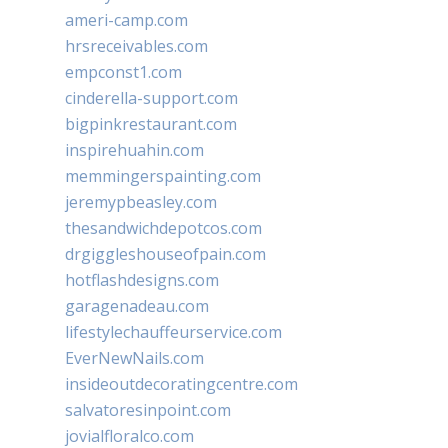
ameri-camp.com
hrsreceivables.com
empconst1.com
cinderella-support.com
bigpinkrestaurant.com
inspirehuahin.com
memmingerspainting.com
jeremypbeasley.com
thesandwichdepotcos.com
drgiggleshouseofpain.com
hotflashdesigns.com
garagenadeau.com
lifestylechauffeurservice.com
EverNewNails.com
insideoutdecoratingcentre.com
salvatoresinpoint.com
jovialfloralco.com