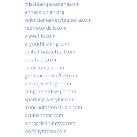
missblackpasadena.com
anneskitchen.org
valenciamarketytaqueria.com
reefrecordsllc.com
alawaffle.com
aryouthfishing.com
united-basketball.com
tios-tacos.com
cafecito-satx.com
graduacionviu2023.com
pecanjackstogo.com
zengardendayspa.com
sparklejewelryinc.com
ironcladtattoostudio.com
bruinshome.com
annascleaningsvc.com
wolfcitytattoo.com