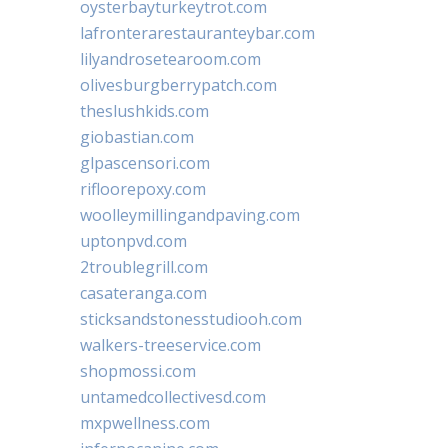
oysterbayturkeytrot.com
lafronterarestauranteybar.com
lilyandrosetearoom.com
olivesburgberrypatch.com
theslushkids.com
giobastian.com
glpascensori.com
rifloorepoxy.com
woolleymillingandpaving.com
uptonpvd.com
2troublegrill.com
casateranga.com
sticksandstonesstudiooh.com
walkers-treeservice.com
shopmossi.com
untamedcollectivesd.com
mxpwellness.com