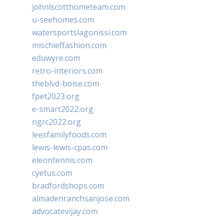
johnlscotthometeam.com
u-seehomes.com
watersportslagonissi.com
mischieffashion.com
eduwyre.com
retro-interiors.com
theblvd-boise.com
fpet2023.org
e-smart2022.org
ngrc2022.org
leesfamilyfoods.com
lewis-lewis-cpas.com
eleontennis.com
cyetus.com
bradfordshops.com
almadenranchsanjose.com
advocatevijay.com