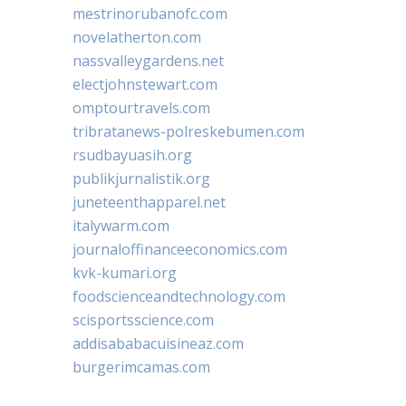
mestrinorubanofc.com
novelatherton.com
nassvalleygardens.net
electjohnstewart.com
omptourtravels.com
tribratanews-polreskebumen.com
rsudbayuasih.org
publikjurnalistik.org
juneteenthapparel.net
italywarm.com
journaloffinanceeconomics.com
kvk-kumari.org
foodscienceandtechnology.com
scisportsscience.com
addisababacuisineaz.com
burgerimcamas.com