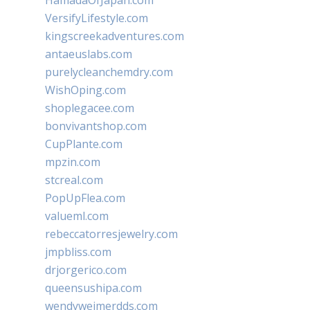
HamadaOfJapan.com
VersifyLifestyle.com
kingscreekadventures.com
antaeuslabs.com
purelycleanchemdry.com
WishOping.com
shoplegacee.com
bonvivantshop.com
CupPlante.com
mpzin.com
stcreal.com
PopUpFlea.com
valueml.com
rebeccatorresjewelry.com
jmpbliss.com
drjorgerico.com
queensushipa.com
wendyweimerdds.com