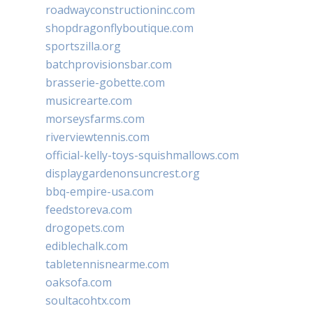
roadwayconstructioninc.com
shopdragonflyboutique.com
sportszilla.org
batchprovisionsbar.com
brasserie-gobette.com
musicrearte.com
morseysfarms.com
riverviewtennis.com
official-kelly-toys-squishmallows.com
displaygardenonsuncrest.org
bbq-empire-usa.com
feedstoreva.com
drogopets.com
ediblechalk.com
tabletennisnearme.com
oaksofa.com
soultacohtx.com