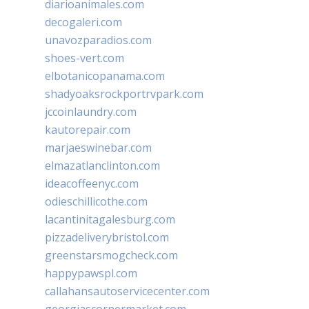
diarioanimales.com
decogaleri.com
unavozparadios.com
shoes-vert.com
elbotanicopanama.com
shadyoaksrockportrvpark.com
jccoinlaundry.com
kautorepair.com
marjaeswinebar.com
elmazatlanclinton.com
ideacoffeenyc.com
odieschillicothe.com
lacantinitagalesburg.com
pizzadeliverybristol.com
greenstarsmogcheck.com
happypawspl.com
callahansautoservicecenter.com