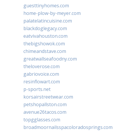
guesttinyhomes.com
home-plow-by-meyer.com
palatelatincuisine.com
blackdoglegacy.com
eatvivahouston.com
thebigshowok.com
chimeandstave.com
greatwallseafoodny.com
theloverose.com
gabriovoice.com
resinflowart.com
p-sports.net
korsairstreetwear.com
petshopallston.com
avenue26tacos.com
topgglasses.com
broadmoornailsspacoloradosprings.com