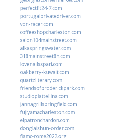
georgiascornermarket.com
perfectfit24-7.com
portugalprivatedriver.com
von-racer.com
coffeeshopcharleston.com
salon104mainstreet.com
alkaspringswater.com
318mainstreet8h.com
lovenailsspari.com
oakberry-kuwait.com
quartzliterary.com
friendsofbroderickpark.com
studiopiattellina.com
jannagrillspringfield.com
fujiyamacharleston.com
elpatronchardon.com
donglaishun-order.com
fiamc-rome2022.org