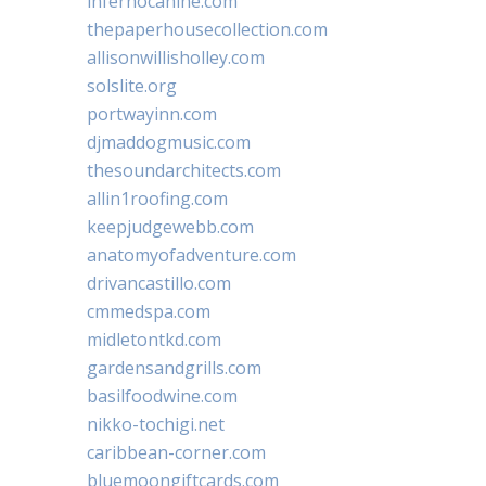
infernocanine.com
thepaperhousecollection.com
allisonwillisholley.com
solslite.org
portwayinn.com
djmaddogmusic.com
thesoundarchitects.com
allin1roofing.com
keepjudgewebb.com
anatomyofadventure.com
drivancastillo.com
cmmedspa.com
midletontkd.com
gardensandgrills.com
basilfoodwine.com
nikko-tochigi.net
caribbean-corner.com
bluemoongiftcards.com