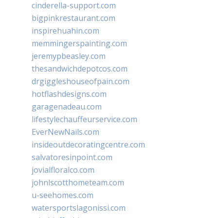
cinderella-support.com
bigpinkrestaurant.com
inspirehuahin.com
memmingerspainting.com
jeremypbeasley.com
thesandwichdepotcos.com
drgiggleshouseofpain.com
hotflashdesigns.com
garagenadeau.com
lifestylechauffeurservice.com
EverNewNails.com
insideoutdecoratingcentre.com
salvatoresinpoint.com
jovialfloralco.com
johnlscotthometeam.com
u-seehomes.com
watersportslagonissi.com