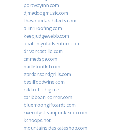
portwayinn.com
djmaddogmusic.com
thesoundarchitects.com
allin1roofing.com
keepjudgewebb.com
anatomyofadventure.com
drivancastillo.com
cmmedspa.com
midletontkd.com
gardensandgrills.com
basilfoodwine.com
nikko-tochigi.net
caribbean-corner.com
bluemoongiftcards.com
rivercitysteampunkexpo.com
kchoops.net
mountainsideskateshop.com