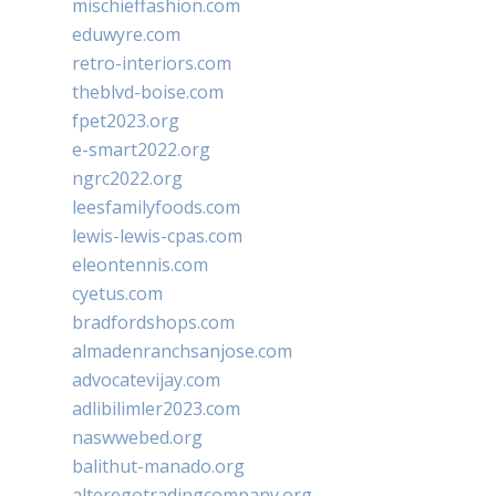
mischieffashion.com
eduwyre.com
retro-interiors.com
theblvd-boise.com
fpet2023.org
e-smart2022.org
ngrc2022.org
leesfamilyfoods.com
lewis-lewis-cpas.com
eleontennis.com
cyetus.com
bradfordshops.com
almadenranchsanjose.com
advocatevijay.com
adlibilimler2023.com
naswwebed.org
balithut-manado.org
alteregotradingcompany.org