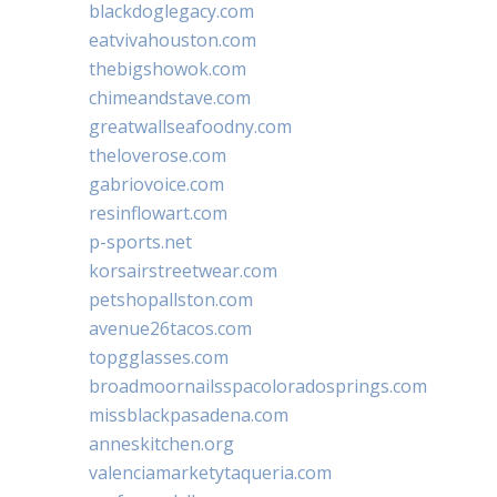
blackdoglegacy.com
eatvivahouston.com
thebigshowok.com
chimeandstave.com
greatwallseafoodny.com
theloverose.com
gabriovoice.com
resinflowart.com
p-sports.net
korsairstreetwear.com
petshopallston.com
avenue26tacos.com
topgglasses.com
broadmoornailsspacoloradosprings.com
missblackpasadena.com
anneskitchen.org
valenciamarketytaqueria.com