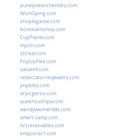
purelycleanchemdry.com
WishOping.com
shoplegacee.com
bonvivantshop.com
CupPlante.com
mpzin.com
stcreal.com
PopUpFlea.com
valueml.com
rebeccatorresjewelry.com
jmpbliss.com
drjorgerico.com
queensushipa.com
wendyweimerdds.com
ameri-camp.com
hrsreceivables.com
empconst1.com