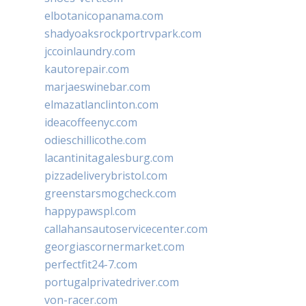
elbotanicopanama.com
shadyoaksrockportrvpark.com
jccoinlaundry.com
kautorepair.com
marjaeswinebar.com
elmazatlanclinton.com
ideacoffeenyc.com
odieschillicothe.com
lacantinitagalesburg.com
pizzadeliverybristol.com
greenstarsmogcheck.com
happypawspl.com
callahansautoservicecenter.com
georgiascornermarket.com
perfectfit24-7.com
portugalprivatedriver.com
von-racer.com