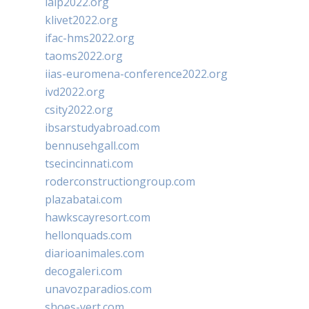
ialp2022.org
klivet2022.org
ifac-hms2022.org
taoms2022.org
iias-euromena-conference2022.org
ivd2022.org
csity2022.org
ibsarstudyabroad.com
bennusehgall.com
tsecincinnati.com
roderconstructiongroup.com
plazabatai.com
hawkscayresort.com
hellonquads.com
diarioanimales.com
decogaleri.com
unavozparadios.com
shoes-vert.com