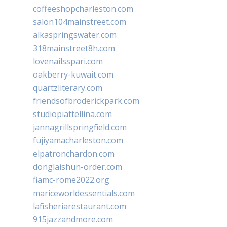
coffeeshopcharleston.com
salon104mainstreet.com
alkaspringswater.com
318mainstreet8h.com
lovenailsspari.com
oakberry-kuwait.com
quartzliterary.com
friendsofbroderickpark.com
studiopiattellina.com
jannagrillspringfield.com
fujiyamacharleston.com
elpatronchardon.com
donglaishun-order.com
fiamc-rome2022.org
mariceworldessentials.com
lafisheriarestaurant.com
915jazzandmore.com