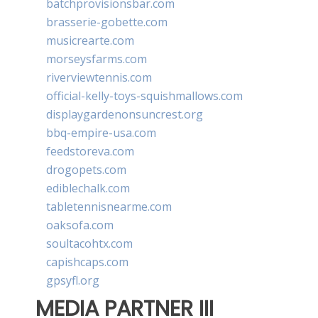
batchprovisionsbar.com
brasserie-gobette.com
musicrearte.com
morseysfarms.com
riverviewtennis.com
official-kelly-toys-squishmallows.com
displaygardenonsuncrest.org
bbq-empire-usa.com
feedstoreva.com
drogopets.com
ediblechalk.com
tabletennisnearme.com
oaksofa.com
soultacohtx.com
capishcaps.com
gpsyfl.org
MEDIA PARTNER III