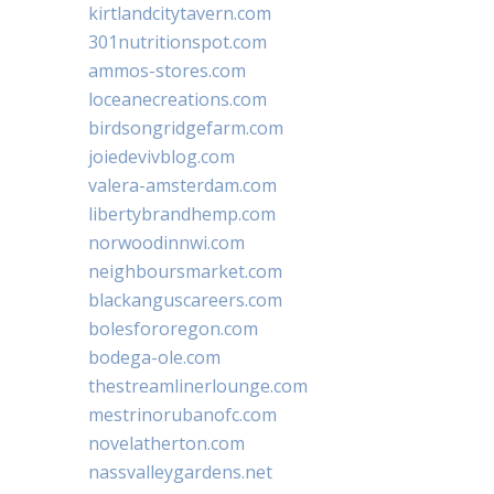
kirtlandcitytavern.com
301nutritionspot.com
ammos-stores.com
loceanecreations.com
birdsongridgefarm.com
joiedevivblog.com
valera-amsterdam.com
libertybrandhemp.com
norwoodinnwi.com
neighboursmarket.com
blackanguscareers.com
bolesfororegon.com
bodega-ole.com
thestreamlinerlounge.com
mestrinorubanofc.com
novelatherton.com
nassvalleygardens.net