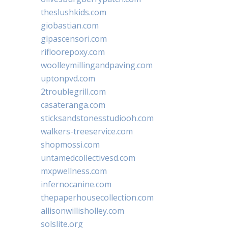
theslushkids.com
giobastian.com
glpascensori.com
rifloorepoxy.com
woolleymillingandpaving.com
uptonpvd.com
2troublegrill.com
casateranga.com
sticksandstonesstudiooh.com
walkers-treeservice.com
shopmossi.com
untamedcollectivesd.com
mxpwellness.com
infernocanine.com
thepaperhousecollection.com
allisonwillisholley.com
solslite.org