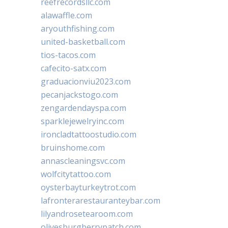
reefrecordsllc.com
alawaffle.com
aryouthfishing.com
united-basketball.com
tios-tacos.com
cafecito-satx.com
graduacionviu2023.com
pecanjackstogo.com
zengardendayspa.com
sparklejewelryinc.com
ironcladtattoostudio.com
bruinshome.com
annascleaningsvc.com
wolfcitytattoo.com
oysterbayturkeytrot.com
lafronterarestauranteybar.com
lilyandrosetearoom.com
olivesburgberrypatch.com