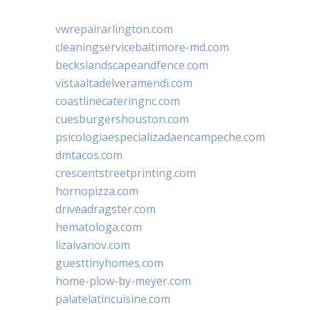
vwrepairarlington.com
cleaningservicebaltimore-md.com
beckslandscapeandfence.com
vistaaltadelveramendi.com
coastlinecateringnc.com
cuesburgershouston.com
psicologiaespecializadaencampeche.com
dmtacos.com
crescentstreetprinting.com
hornopizza.com
driveadragster.com
hematologa.com
lizaivanov.com
guesttinyhomes.com
home-plow-by-meyer.com
palatelatincuisine.com