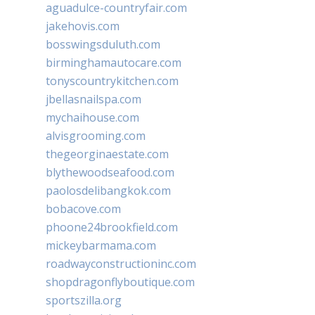
aguadulce-countryfair.com
jakehovis.com
bosswingsduluth.com
birminghamautocare.com
tonyscountrykitchen.com
jbellasnailspa.com
mychaihouse.com
alvisgrooming.com
thegeorginaestate.com
blythewoodseafood.com
paolosdelibangkok.com
bobacove.com
phoone24brookfield.com
mickeybarmama.com
roadwayconstructioninc.com
shopdragonflyboutique.com
sportszilla.org