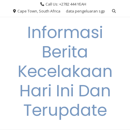
Skip
Call Us: +2782 444 YEAH
to
Cape Town, South Africa
data pengeluaran sgp
content
Informasi
Berita
Kecelakaan
Hari Ini Dan
Terupdate