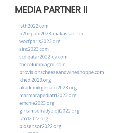
MEDIA PARTNER II
isth2022.com
p2b2pabi2023-makassar.com
wocfparis2023.org
sinc2023.com
scdlqatar2022-qa.com
thecolumbiagrill.com
provisionscheeseandwineshoppe.com
khedi2023.org
akademikgeriatri2023.org
marmarapediatri2023.org
emchie2023.org
girisimselradyoloji2022.org
utcd2022.org
biosensor2022.org