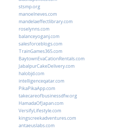
stsmp.org
manoelneves.com
mandelaeffectlibrary.com
roselynns.com
balanceyoganj.com
salesforceblogs.com
TrainGames365.com
BaytownEvaCationRentals.com
JabalpurCakeDelivery.com
halobjd.com
intelligenceqatar.com
PikaPikaApp.com
takecareofbusinessdfw.org
HamadaOfJapan.com
VersifyLifestyle.com
kingscreekadventures.com
antaeuslabs.com