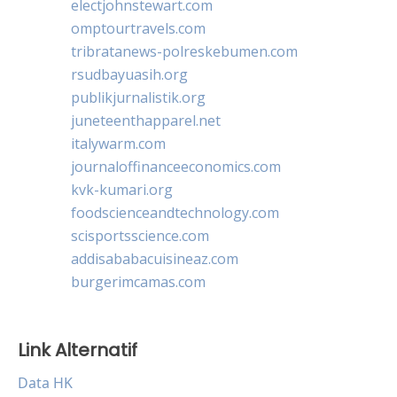
electjohnstewart.com
omptourtravels.com
tribratanews-polreskebumen.com
rsudbayuasih.org
publikjurnalistik.org
juneteenthapparel.net
italywarm.com
journaloffinanceeconomics.com
kvk-kumari.org
foodscienceandtechnology.com
scisportsscience.com
addisababacuisineaz.com
burgerimcamas.com
Link Alternatif
Data HK