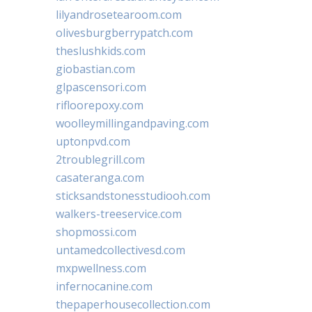
lilyandrosetearoom.com
olivesburgberrypatch.com
theslushkids.com
giobastian.com
glpascensori.com
rifloorepoxy.com
woolleymillingandpaving.com
uptonpvd.com
2troublegrill.com
casateranga.com
sticksandstonesstudiooh.com
walkers-treeservice.com
shopmossi.com
untamedcollectivesd.com
mxpwellness.com
infernocanine.com
thepaperhousecollection.com