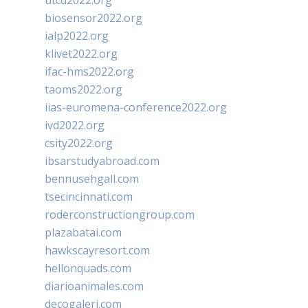
utcd2022.org
biosensor2022.org
ialp2022.org
klivet2022.org
ifac-hms2022.org
taoms2022.org
iias-euromena-conference2022.org
ivd2022.org
csity2022.org
ibsarstudyabroad.com
bennusehgall.com
tsecincinnati.com
roderconstructiongroup.com
plazabatai.com
hawkscayresort.com
hellonquads.com
diarioanimales.com
decogaleri.com