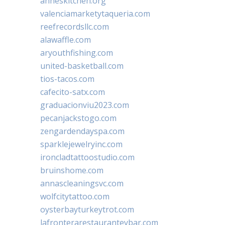
anneskitchen.org
valenciamarketytaqueria.com
reefrecordsllc.com
alawaffle.com
aryouthfishing.com
united-basketball.com
tios-tacos.com
cafecito-satx.com
graduacionviu2023.com
pecanjackstogo.com
zengardendayspa.com
sparklejewelryinc.com
ironcladtattoostudio.com
bruinshome.com
annascleaningsvc.com
wolfcitytattoo.com
oysterbayturkeytrot.com
lafronterarestauranteybar.com