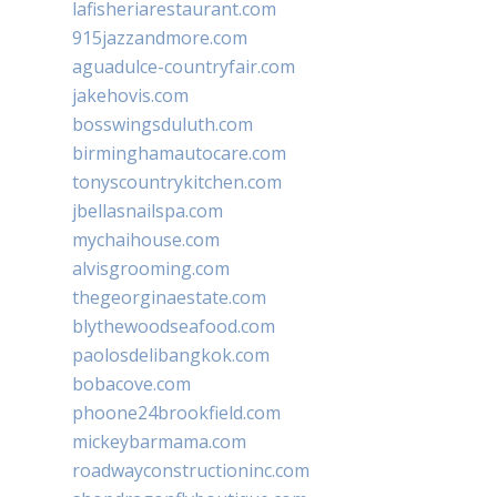
lafisheriarestaurant.com
915jazzandmore.com
aguadulce-countryfair.com
jakehovis.com
bosswingsduluth.com
birminghamautocare.com
tonyscountrykitchen.com
jbellasnailspa.com
mychaihouse.com
alvisgrooming.com
thegeorginaestate.com
blythewoodseafood.com
paolosdelibangkok.com
bobacove.com
phoone24brookfield.com
mickeybarmama.com
roadwayconstructioninc.com