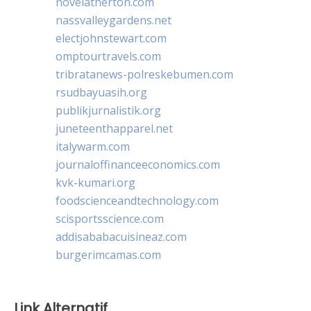
novelatherton.com
nassvalleygardens.net
electjohnstewart.com
omptourtravels.com
tribratanews-polreskebumen.com
rsudbayuasih.org
publikjurnalistik.org
juneteenthapparel.net
italywarm.com
journaloffinanceeconomics.com
kvk-kumari.org
foodscienceandtechnology.com
scisportsscience.com
addisababacuisineaz.com
burgerimcamas.com
Link Alternatif