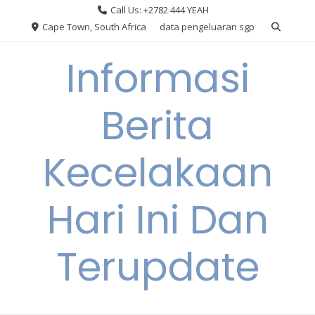
Skip
Call Us: +2782 444 YEAH
to
Cape Town, South Africa
data pengeluaran sgp
content
Informasi
Berita
Kecelakaan
Hari Ini Dan
Terupdate