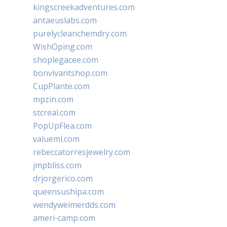
kingscreekadventures.com
antaeuslabs.com
purelycleanchemdry.com
WishOping.com
shoplegacee.com
bonvivantshop.com
CupPlante.com
mpzin.com
stcreal.com
PopUpFlea.com
valueml.com
rebeccatorresjewelry.com
jmpbliss.com
drjorgerico.com
queensushipa.com
wendyweimerdds.com
ameri-camp.com