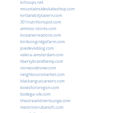
kchoops.net
mountainsideskateshop.com
kirtlandcitytavern.com
301nutritionspot.com
ammos-stores.com
loceanecreations.com
birdsongridgefarm.com
joiedevivblog.com
valera-amsterdam.com
libertybrandhemp.com
norwoodinnwi.com
neighboursmarket.com
blackanguscareers.com
bolesfororegon.com
bodega-ole.com
thestreamlinerlounge.com
mestrinorubanofc.com