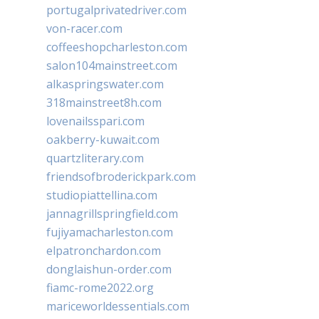
portugalprivatedriver.com
von-racer.com
coffeeshopcharleston.com
salon104mainstreet.com
alkaspringswater.com
318mainstreet8h.com
lovenailsspari.com
oakberry-kuwait.com
quartzliterary.com
friendsofbroderickpark.com
studiopiattellina.com
jannagrillspringfield.com
fujiyamacharleston.com
elpatronchardon.com
donglaishun-order.com
fiamc-rome2022.org
mariceworldessentials.com