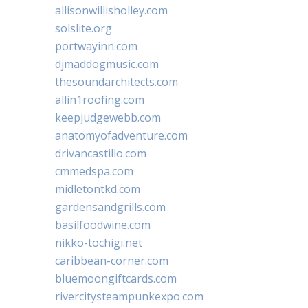
allisonwillisholley.com
solslite.org
portwayinn.com
djmaddogmusic.com
thesoundarchitects.com
allin1roofing.com
keepjudgewebb.com
anatomyofadventure.com
drivancastillo.com
cmmedspa.com
midletontkd.com
gardensandgrills.com
basilfoodwine.com
nikko-tochigi.net
caribbean-corner.com
bluemoongiftcards.com
rivercitysteampunkexpo.com