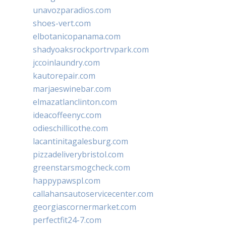
unavozparadios.com
shoes-vert.com
elbotanicopanama.com
shadyoaksrockportrvpark.com
jccoinlaundry.com
kautorepair.com
marjaeswinebar.com
elmazatlanclinton.com
ideacoffeenyc.com
odieschillicothe.com
lacantinitagalesburg.com
pizzadeliverybristol.com
greenstarsmogcheck.com
happypawspl.com
callahansautoservicecenter.com
georgiascornermarket.com
perfectfit24-7.com