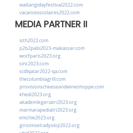
waitangidayfestival2022.com
vacancesscolaires2022.com
MEDIA PARTNER II
isth2022.com
p2b2pabi2023-makassar.com
wocfparis2023.org
sinc2023.com
scdlqatar2022-qa.com
thecolumbiagrill.com
provisionscheeseandwineshoppe.com
khedi2023.org
akademikgeriatri2023.org
marmarapediatri2023.org
emchie2023.org
girisimselradyoloji2022.org