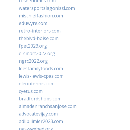
u-seehomes.com
watersportslagonissi.com
mischieffashion.com
eduwyre.com
retro-interiors.com
theblvd-boise.com
fpet2023.org
e-smart2022.org
ngrc2022.org
leesfamilyfoods.com
lewis-lewis-cpas.com
eleontennis.com
cyetus.com
bradfordshops.com
almadenranchsanjose.com
advocatevijay.com
adlibilimler2023.com
naswwebed.org