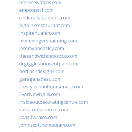
hrsreceivables.com
empconst1.com
cinderella-support.com
bigpinkrestaurant.com
inspirehuahin.com
memmingerspainting.com
jeremypbeasley.com
thesandwichdepotcos.com
drgiggleshouseofpain.com
hotflashdesigns.com
garagenadeau.com
lifestylechauffeurservice.com
EverNewNails.com
insideoutdecoratingcentre.com
salvatoresinpoint.com
jovialfloralco.com
johnlscotthometeam.com