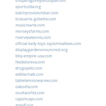
shopdragonflyboutique.com
sportszilla.org
batchprovisionsbar.com
brasserie-gobette.com
musicrearte.com
morseysfarms.com
riverviewtennis.com
official-kelly-toys-squishmallows.com
displaygardenonsuncrest.org
bbq-empire-usa.com
feedstoreva.com
drogopets.com
ediblechalk.com
tabletennisnearme.com
oaksofa.com
soultacohtx.com
capishcaps.com
gpsyfl.org