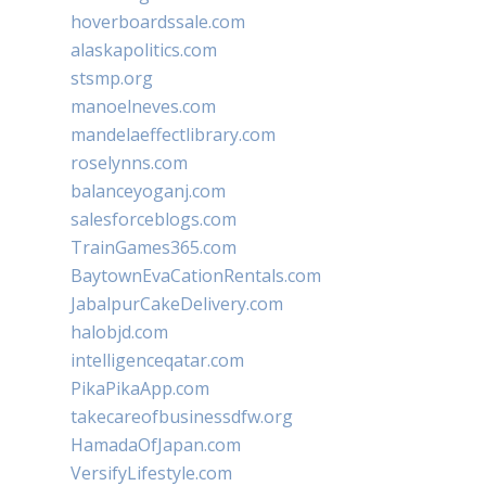
hoverboardssale.com
alaskapolitics.com
stsmp.org
manoelneves.com
mandelaeffectlibrary.com
roselynns.com
balanceyoganj.com
salesforceblogs.com
TrainGames365.com
BaytownEvaCationRentals.com
JabalpurCakeDelivery.com
halobjd.com
intelligenceqatar.com
PikaPikaApp.com
takecareofbusinessdfw.org
HamadaOfJapan.com
VersifyLifestyle.com