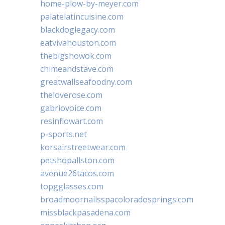
home-plow-by-meyer.com
palatelatincuisine.com
blackdoglegacy.com
eatvivahouston.com
thebigshowok.com
chimeandstave.com
greatwallseafoodny.com
theloverose.com
gabriovoice.com
resinflowart.com
p-sports.net
korsairstreetwear.com
petshopallston.com
avenue26tacos.com
topgglasses.com
broadmoornailsspacoloradosprings.com
missblackpasadena.com