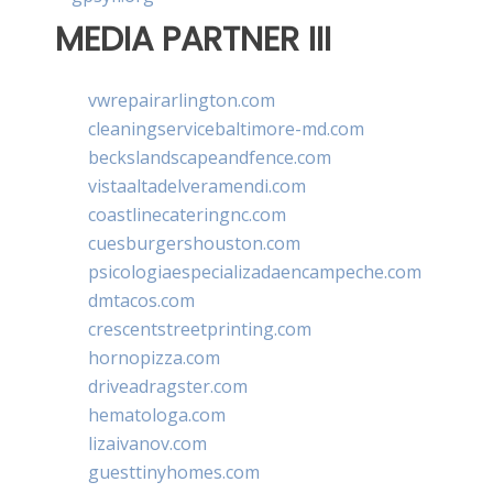
MEDIA PARTNER III
vwrepairarlington.com
cleaningservicebaltimore-md.com
beckslandscapeandfence.com
vistaaltadelveramendi.com
coastlinecateringnc.com
cuesburgershouston.com
psicologiaespecializadaencampeche.com
dmtacos.com
crescentstreetprinting.com
hornopizza.com
driveadragster.com
hematologa.com
lizaivanov.com
guesttinyhomes.com