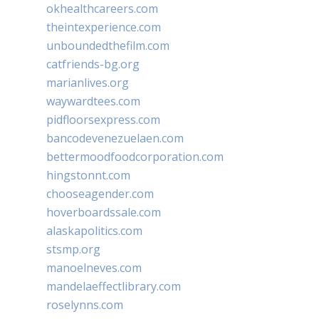
okhealthcareers.com
theintexperience.com
unboundedthefilm.com
catfriends-bg.org
marianlives.org
waywardtees.com
pidfloorsexpress.com
bancodevenezuelaen.com
bettermoodfoodcorporation.com
hingstonnt.com
chooseagender.com
hoverboardssale.com
alaskapolitics.com
stsmp.org
manoelneves.com
mandelaeffectlibrary.com
roselynns.com