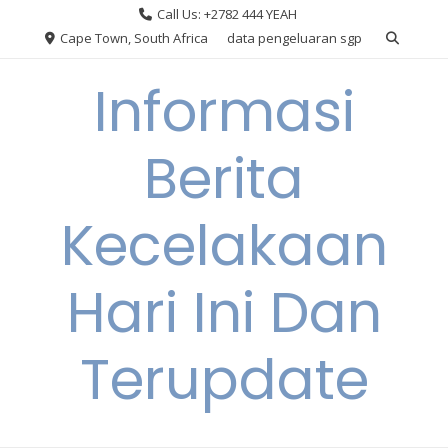
Skip
Call Us: +2782 444 YEAH
to
Cape Town, South Africa
data pengeluaran sgp
content
Informasi
Berita
Kecelakaan
Hari Ini Dan
Terupdate