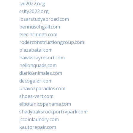
ivd2022.org
csity2022.org
ibsarstudyabroad.com
bennusehgall.com
tsecincinnati.com
roderconstructiongroup.com
plazabatai.com
hawkscayresort.com
hellonquads.com
diarioanimales.com
decogaleri.com
unavozparadios.com
shoes-vert.com
elbotanicopanama.com
shadyoaksrockportrvpark.com
jccoinlaundry.com
kautorepair.com