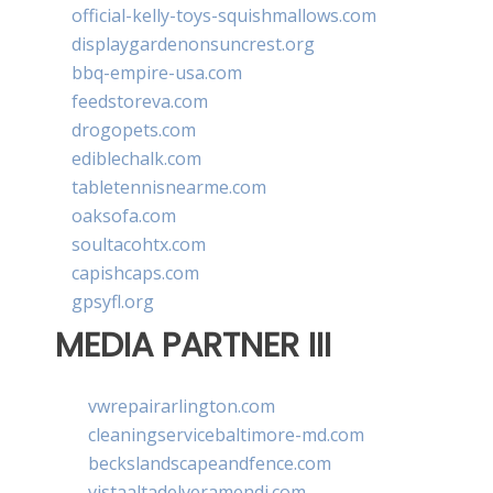
official-kelly-toys-squishmallows.com
displaygardenonsuncrest.org
bbq-empire-usa.com
feedstoreva.com
drogopets.com
ediblechalk.com
tabletennisnearme.com
oaksofa.com
soultacohtx.com
capishcaps.com
gpsyfl.org
MEDIA PARTNER III
vwrepairarlington.com
cleaningservicebaltimore-md.com
beckslandscapeandfence.com
vistaaltadelveramendi.com