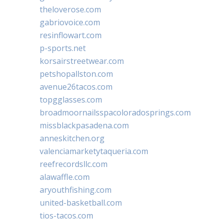
theloverose.com
gabriovoice.com
resinflowart.com
p-sports.net
korsairstreetwear.com
petshopallston.com
avenue26tacos.com
topgglasses.com
broadmoornailsspacoloradosprings.com
missblackpasadena.com
anneskitchen.org
valenciamarketytaqueria.com
reefrecordsllc.com
alawaffle.com
aryouthfishing.com
united-basketball.com
tios-tacos.com