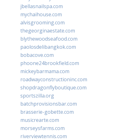
jbellasnailspa.com
mychaihouse.com
alvisgrooming.com
thegeorginaestate.com
blythewoodseafood.com
paolosdelibangkok.com
bobacove.com
phoone24brookfield.com
mickeybarmama.com
roadwayconstructioninc.com
shopdragonflyboutique.com
sportszilla.org
batchprovisionsbar.com
brasserie-gobette.com
musicrearte.com
morseysfarms.com
riverviewtennis.com