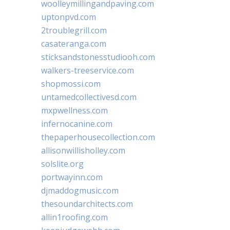
woolleymillingandpaving.com
uptonpvd.com
2troublegrill.com
casateranga.com
sticksandstonesstudiooh.com
walkers-treeservice.com
shopmossi.com
untamedcollectivesd.com
mxpwellness.com
infernocanine.com
thepaperhousecollection.com
allisonwillisholley.com
solslite.org
portwayinn.com
djmaddogmusic.com
thesoundarchitects.com
allin1roofing.com