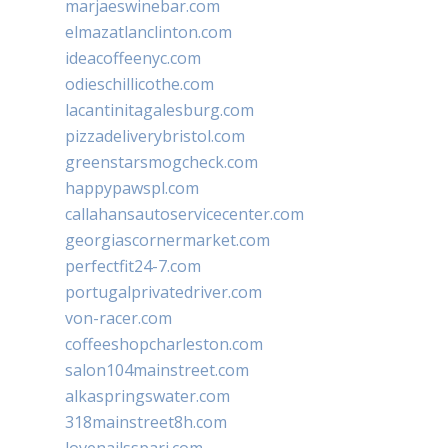
marjaeswinebar.com
elmazatlanclinton.com
ideacoffeenyc.com
odieschillicothe.com
lacantinitagalesburg.com
pizzadeliverybristol.com
greenstarsmogcheck.com
happypawspl.com
callahansautoservicecenter.com
georgiascornermarket.com
perfectfit24-7.com
portugalprivatedriver.com
von-racer.com
coffeeshopcharleston.com
salon104mainstreet.com
alkaspringswater.com
318mainstreet8h.com