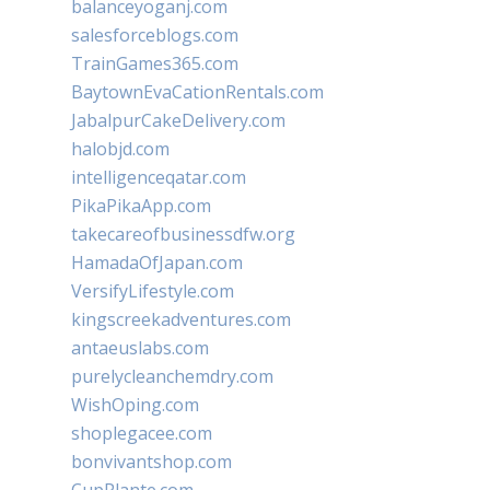
balanceyoganj.com
salesforceblogs.com
TrainGames365.com
BaytownEvaCationRentals.com
JabalpurCakeDelivery.com
halobjd.com
intelligenceqatar.com
PikaPikaApp.com
takecareofbusinessdfw.org
HamadaOfJapan.com
VersifyLifestyle.com
kingscreekadventures.com
antaeuslabs.com
purelycleanchemdry.com
WishOping.com
shoplegacee.com
bonvivantshop.com