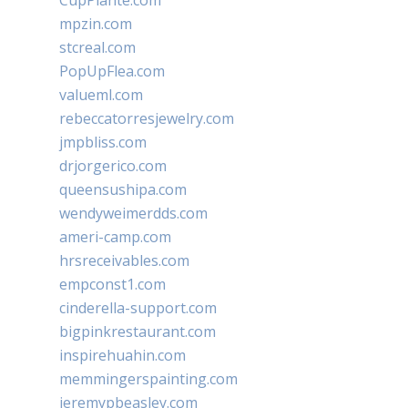
CupPlante.com
mpzin.com
stcreal.com
PopUpFlea.com
valueml.com
rebeccatorresjewelry.com
jmpbliss.com
drjorgerico.com
queensushipa.com
wendyweimerdds.com
ameri-camp.com
hrsreceivables.com
empconst1.com
cinderella-support.com
bigpinkrestaurant.com
inspirehuahin.com
memmingerspainting.com
jeremypbeasley.com