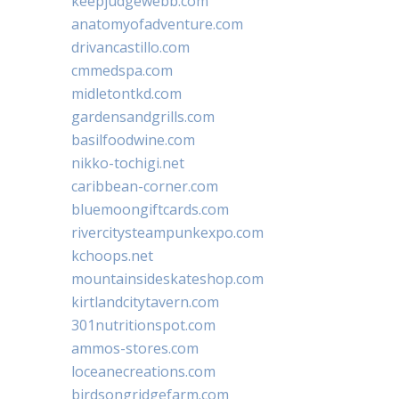
keepjudgewebb.com
anatomyofadventure.com
drivancastillo.com
cmmedspa.com
midletontkd.com
gardensandgrills.com
basilfoodwine.com
nikko-tochigi.net
caribbean-corner.com
bluemoongiftcards.com
rivercitysteampunkexpo.com
kchoops.net
mountainsideskateshop.com
kirtlandcitytavern.com
301nutritionspot.com
ammos-stores.com
loceanecreations.com
birdsongridgefarm.com