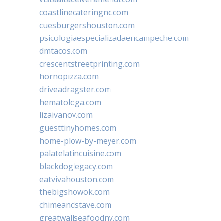
coastlinecateringnc.com
cuesburgershouston.com
psicologiaespecializadaencampeche.com
dmtacos.com
crescentstreetprinting.com
hornopizza.com
driveadragster.com
hematologa.com
lizaivanov.com
guesttinyhomes.com
home-plow-by-meyer.com
palatelatincuisine.com
blackdoglegacy.com
eatvivahouston.com
thebigshowok.com
chimeandstave.com
greatwallseafoodny.com