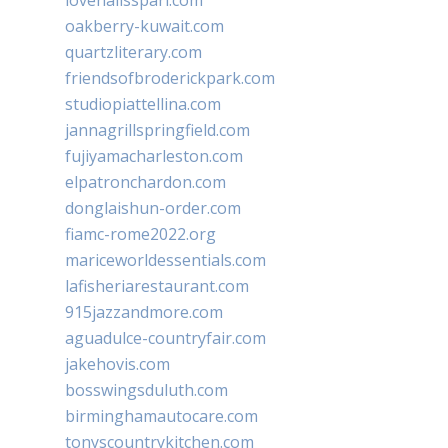
lovenailsspari.com
oakberry-kuwait.com
quartzliterary.com
friendsofbroderickpark.com
studiopiattellina.com
jannagrillspringfield.com
fujiyamacharleston.com
elpatronchardon.com
donglaishun-order.com
fiamc-rome2022.org
mariceworldessentials.com
lafisheriarestaurant.com
915jazzandmore.com
aguadulce-countryfair.com
jakehovis.com
bosswingsduluth.com
birminghamautocare.com
tonyscountrykitchen.com