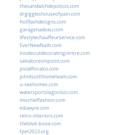
thesandwichdepotcos.com
drgiggleshouseofpain.com
hotflashdesigns.com
garagenadeau.com
lifestylechauffeurservice.com
EverNewNails.com
insideoutdecoratingcentre.com
salvatoresinpoint.com
jovialfloralco.com
johnlscotthometeam.com
u-seehomes.com
watersportslagonissi.com
mischieffashion.com
eduwyre.com
retro-interiors.com
theblvd-boise.com
fpet2023.org