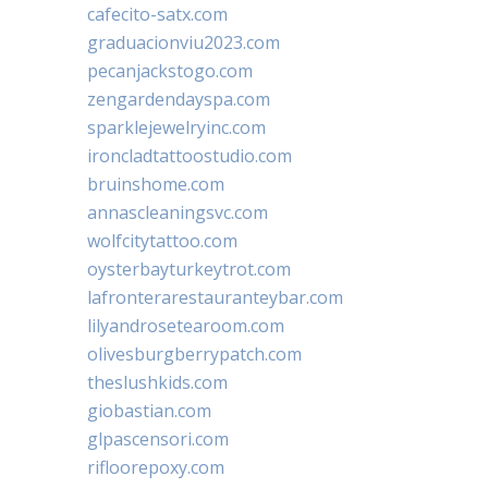
cafecito-satx.com
graduacionviu2023.com
pecanjackstogo.com
zengardendayspa.com
sparklejewelryinc.com
ironcladtattoostudio.com
bruinshome.com
annascleaningsvc.com
wolfcitytattoo.com
oysterbayturkeytrot.com
lafronterarestauranteybar.com
lilyandrosetearoom.com
olivesburgberrypatch.com
theslushkids.com
giobastian.com
glpascensori.com
rifloorepoxy.com