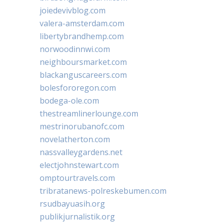
joiedevivblog.com
valera-amsterdam.com
libertybrandhemp.com
norwoodinnwi.com
neighboursmarket.com
blackanguscareers.com
bolesfororegon.com
bodega-ole.com
thestreamlinerlounge.com
mestrinorubanofc.com
novelatherton.com
nassvalleygardens.net
electjohnstewart.com
omptourtravels.com
tribratanews-polreskebumen.com
rsudbayuasih.org
publikjurnalistik.org