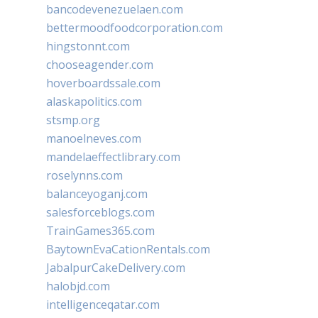
bancodevenezuelaen.com
bettermoodfoodcorporation.com
hingstonnt.com
chooseagender.com
hoverboardssale.com
alaskapolitics.com
stsmp.org
manoelneves.com
mandelaeffectlibrary.com
roselynns.com
balanceyoganj.com
salesforceblogs.com
TrainGames365.com
BaytownEvaCationRentals.com
JabalpurCakeDelivery.com
halobjd.com
intelligenceqatar.com