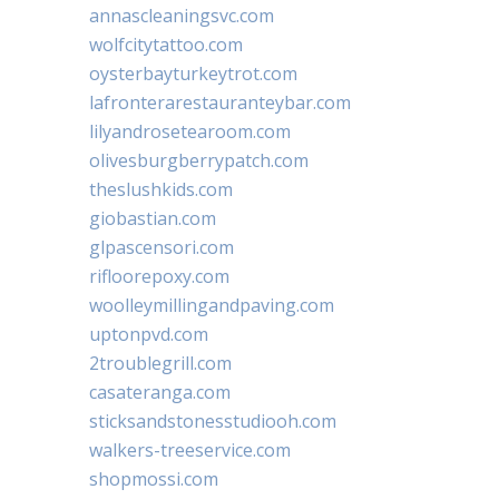
annascleaningsvc.com
wolfcitytattoo.com
oysterbayturkeytrot.com
lafronterarestauranteybar.com
lilyandrosetearoom.com
olivesburgberrypatch.com
theslushkids.com
giobastian.com
glpascensori.com
rifloorepoxy.com
woolleymillingandpaving.com
uptonpvd.com
2troublegrill.com
casateranga.com
sticksandstonesstudiooh.com
walkers-treeservice.com
shopmossi.com