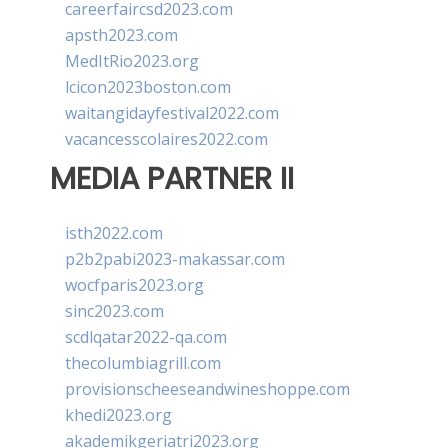
careerfaircsd2023.com
apsth2023.com
MedItRio2023.org
lcicon2023boston.com
waitangidayfestival2022.com
vacancesscolaires2022.com
MEDIA PARTNER II
isth2022.com
p2b2pabi2023-makassar.com
wocfparis2023.org
sinc2023.com
scdlqatar2022-qa.com
thecolumbiagrill.com
provisionscheeseandwineshoppe.com
khedi2023.org
akademikgeriatri2023.org