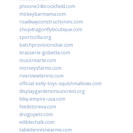
phoone24brookfield.com
mickeybarmama.com
roadwayconstructioninc.com
shopdragonflyboutique.com
sportszilla.org
batchprovisionsbar.com
brasserie-gobette.com
musicrearte.com
morseysfarms.com
riverviewtennis.com
official-kelly-toys-squishmallows.com
displaygardenonsuncrest.org
bbq-empire-usa.com
feedstoreva.com
drogopets.com
ediblechalk.com
tabletennisnearme.com