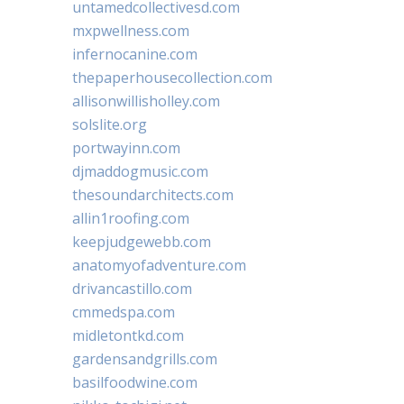
untamedcollectivesd.com
mxpwellness.com
infernocanine.com
thepaperhousecollection.com
allisonwillisholley.com
solslite.org
portwayinn.com
djmaddogmusic.com
thesoundarchitects.com
allin1roofing.com
keepjudgewebb.com
anatomyofadventure.com
drivancastillo.com
cmmedspa.com
midletontkd.com
gardensandgrills.com
basilfoodwine.com