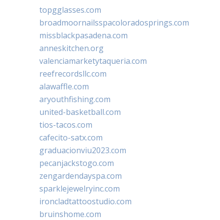
topgglasses.com
broadmoornailsspacoloradosprings.com
missblackpasadena.com
anneskitchen.org
valenciamarketytaqueria.com
reefrecordsllc.com
alawaffle.com
aryouthfishing.com
united-basketball.com
tios-tacos.com
cafecito-satx.com
graduacionviu2023.com
pecanjackstogo.com
zengardendayspa.com
sparklejewelryinc.com
ironcladtattoostudio.com
bruinshome.com