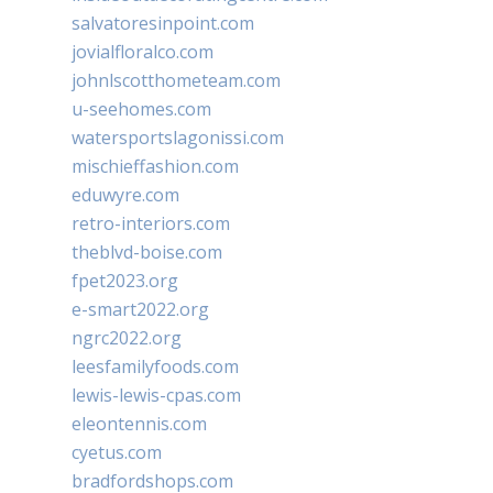
salvatoresinpoint.com
jovialfloralco.com
johnlscotthometeam.com
u-seehomes.com
watersportslagonissi.com
mischieffashion.com
eduwyre.com
retro-interiors.com
theblvd-boise.com
fpet2023.org
e-smart2022.org
ngrc2022.org
leesfamilyfoods.com
lewis-lewis-cpas.com
eleontennis.com
cyetus.com
bradfordshops.com