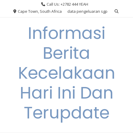
Skip
Call Us: +2782 444 YEAH
to
Cape Town, South Africa
data pengeluaran sgp
content
Informasi
Berita
Kecelakaan
Hari Ini Dan
Terupdate