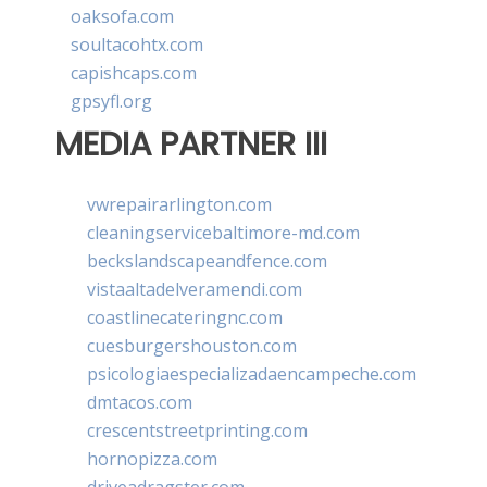
oaksofa.com
soultacohtx.com
capishcaps.com
gpsyfl.org
MEDIA PARTNER III
vwrepairarlington.com
cleaningservicebaltimore-md.com
beckslandscapeandfence.com
vistaaltadelveramendi.com
coastlinecateringnc.com
cuesburgershouston.com
psicologiaespecializadaencampeche.com
dmtacos.com
crescentstreetprinting.com
hornopizza.com
driveadragster.com