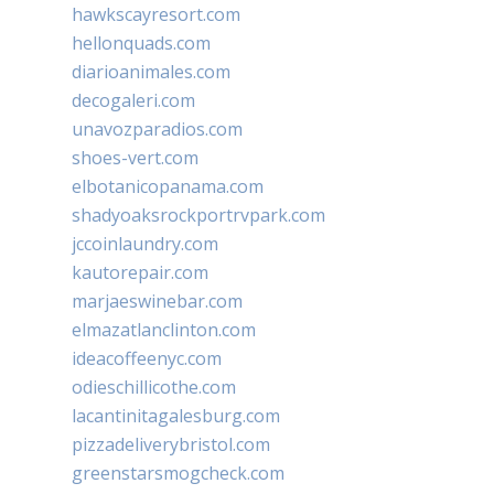
hawkscayresort.com
hellonquads.com
diarioanimales.com
decogaleri.com
unavozparadios.com
shoes-vert.com
elbotanicopanama.com
shadyoaksrockportrvpark.com
jccoinlaundry.com
kautorepair.com
marjaeswinebar.com
elmazatlanclinton.com
ideacoffeenyc.com
odieschillicothe.com
lacantinitagalesburg.com
pizzadeliverybristol.com
greenstarsmogcheck.com