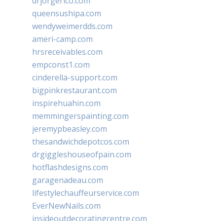
drjorgerico.com
queensushipa.com
wendyweimerdds.com
ameri-camp.com
hrsreceivables.com
empconst1.com
cinderella-support.com
bigpinkrestaurant.com
inspirehuahin.com
memmingerspainting.com
jeremypbeasley.com
thesandwichdepotcos.com
drgiggleshouseofpain.com
hotflashdesigns.com
garagenadeau.com
lifestylechauffeurservice.com
EverNewNails.com
insideoutdecoratingcentre.com