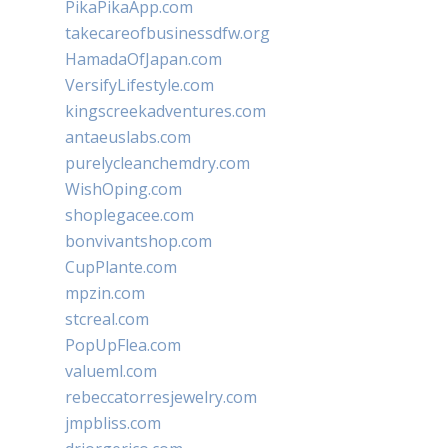
PikaPikaApp.com
takecareofbusinessdfw.org
HamadaOfJapan.com
VersifyLifestyle.com
kingscreekadventures.com
antaeuslabs.com
purelycleanchemdry.com
WishOping.com
shoplegacee.com
bonvivantshop.com
CupPlante.com
mpzin.com
stcreal.com
PopUpFlea.com
valueml.com
rebeccatorresjewelry.com
jmpbliss.com