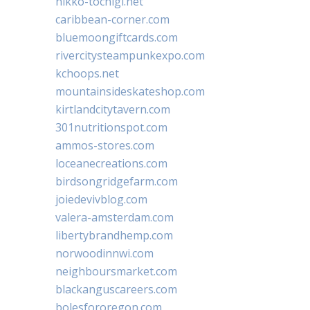
nikko-tochigi.net
caribbean-corner.com
bluemoongiftcards.com
rivercitysteampunkexpo.com
kchoops.net
mountainsideskateshop.com
kirtlandcitytavern.com
301nutritionspot.com
ammos-stores.com
loceanecreations.com
birdsongridgefarm.com
joiedevivblog.com
valera-amsterdam.com
libertybrandhemp.com
norwoodinnwi.com
neighboursmarket.com
blackanguscareers.com
bolesfororegon.com