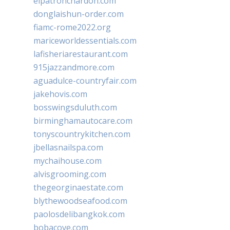
elpatronchardon.com
donglaishun-order.com
fiamc-rome2022.org
mariceworldessentials.com
lafisheriarestaurant.com
915jazzandmore.com
aguadulce-countryfair.com
jakehovis.com
bosswingsduluth.com
birminghamautocare.com
tonyscountrykitchen.com
jbellasnailspa.com
mychaihouse.com
alvisgrooming.com
thegeorginaestate.com
blythewoodseafood.com
paolosdelibangkok.com
bobacove.com