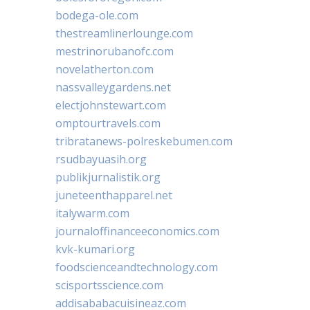
bodega-ole.com
thestreamlinerlounge.com
mestrinorubanofc.com
novelatherton.com
nassvalleygardens.net
electjohnstewart.com
omptourtravels.com
tribratanews-polreskebumen.com
rsudbayuasih.org
publikjurnalistik.org
juneteenthapparel.net
italywarm.com
journaloffinanceeconomics.com
kvk-kumari.org
foodscienceandtechnology.com
scisportsscience.com
addisababacuisineaz.com