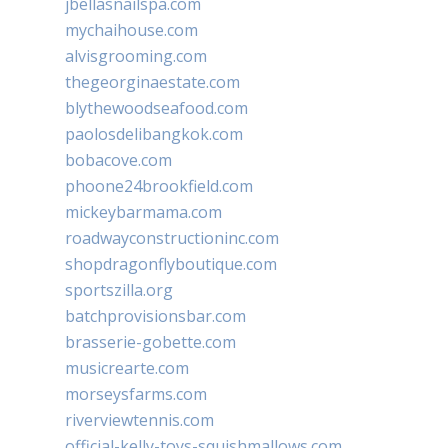
jbellasnailspa.com
mychaihouse.com
alvisgrooming.com
thegeorginaestate.com
blythewoodseafood.com
paolosdelibangkok.com
bobacove.com
phoone24brookfield.com
mickeybarmama.com
roadwayconstructioninc.com
shopdragonflyboutique.com
sportszilla.org
batchprovisionsbar.com
brasserie-gobette.com
musicrearte.com
morseysfarms.com
riverviewtennis.com
official-kelly-toys-squishmallows.com