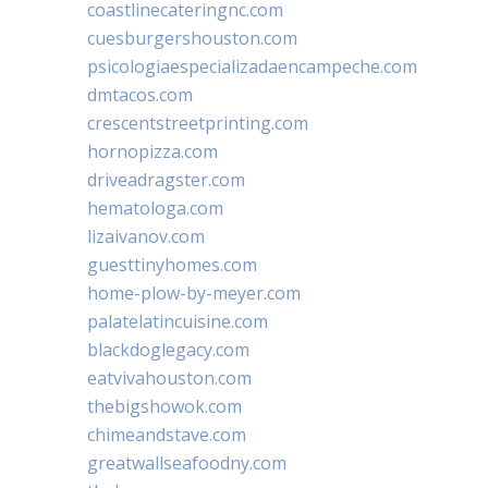
coastlinecateringnc.com
cuesburgershouston.com
psicologiaespecializadaencampeche.com
dmtacos.com
crescentstreetprinting.com
hornopizza.com
driveadragster.com
hematologa.com
lizaivanov.com
guesttinyhomes.com
home-plow-by-meyer.com
palatelatincuisine.com
blackdoglegacy.com
eatvivahouston.com
thebigshowok.com
chimeandstave.com
greatwallseafoodny.com