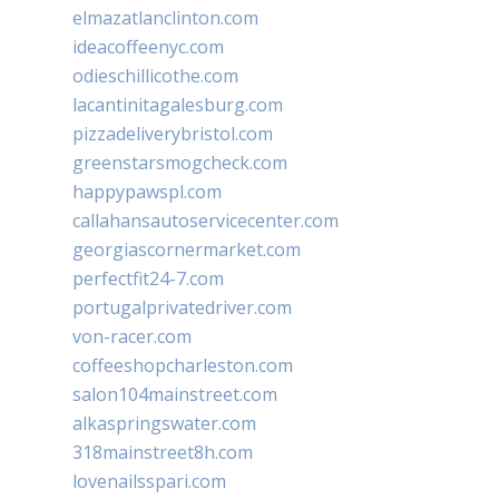
elmazatlanclinton.com
ideacoffeenyc.com
odieschillicothe.com
lacantinitagalesburg.com
pizzadeliverybristol.com
greenstarsmogcheck.com
happypawspl.com
callahansautoservicecenter.com
georgiascornermarket.com
perfectfit24-7.com
portugalprivatedriver.com
von-racer.com
coffeeshopcharleston.com
salon104mainstreet.com
alkaspringswater.com
318mainstreet8h.com
lovenailsspari.com