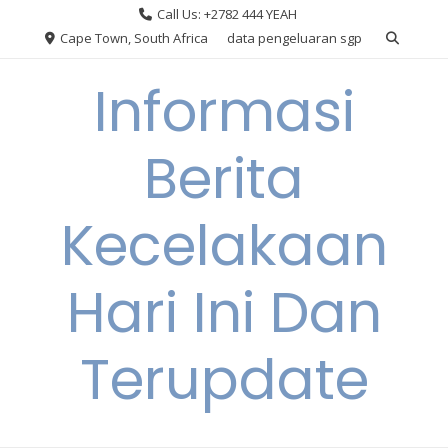
Skip
Call Us: +2782 444 YEAH
to
Cape Town, South Africa
data pengeluaran sgp
content
Informasi
Berita
Kecelakaan
Hari Ini Dan
Terupdate