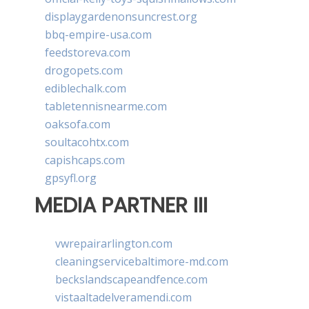
displaygardenonsuncrest.org
bbq-empire-usa.com
feedstoreva.com
drogopets.com
ediblechalk.com
tabletennisnearme.com
oaksofa.com
soultacohtx.com
capishcaps.com
gpsyfl.org
MEDIA PARTNER III
vwrepairarlington.com
cleaningservicebaltimore-md.com
beckslandscapeandfence.com
vistaaltadelveramendi.com