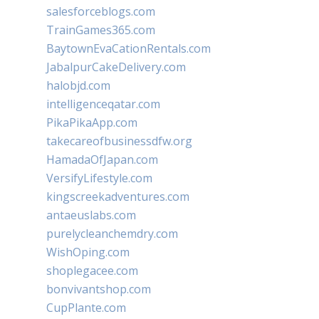
salesforceblogs.com
TrainGames365.com
BaytownEvaCationRentals.com
JabalpurCakeDelivery.com
halobjd.com
intelligenceqatar.com
PikaPikaApp.com
takecareofbusinessdfw.org
HamadaOfJapan.com
VersifyLifestyle.com
kingscreekadventures.com
antaeuslabs.com
purelycleanchemdry.com
WishOping.com
shoplegacee.com
bonvivantshop.com
CupPlante.com