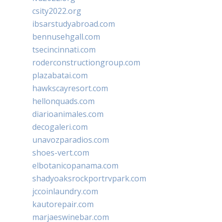
csity2022.org
ibsarstudyabroad.com
bennusehgall.com
tsecincinnati.com
roderconstructiongroup.com
plazabatai.com
hawkscayresort.com
hellonquads.com
diarioanimales.com
decogaleri.com
unavozparadios.com
shoes-vert.com
elbotanicopanama.com
shadyoaksrockportrvpark.com
jccoinlaundry.com
kautorepair.com
marjaeswinebar.com