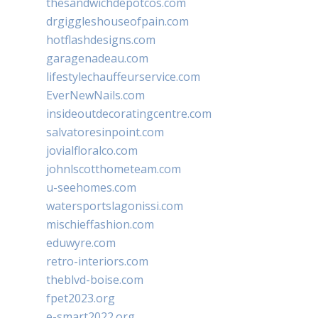
thesandwichdepotcos.com
drgiggleshouseofpain.com
hotflashdesigns.com
garagenadeau.com
lifestylechauffeurservice.com
EverNewNails.com
insideoutdecoratingcentre.com
salvatoresinpoint.com
jovialfloralco.com
johnlscotthometeam.com
u-seehomes.com
watersportslagonissi.com
mischieffashion.com
eduwyre.com
retro-interiors.com
theblvd-boise.com
fpet2023.org
e-smart2022.org