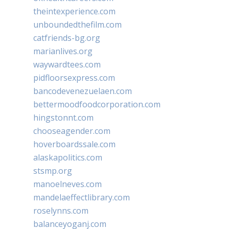
theintexperience.com
unboundedthefilm.com
catfriends-bg.org
marianlives.org
waywardtees.com
pidfloorsexpress.com
bancodevenezuelaen.com
bettermoodfoodcorporation.com
hingstonnt.com
chooseagender.com
hoverboardssale.com
alaskapolitics.com
stsmp.org
manoelneves.com
mandelaeffectlibrary.com
roselynns.com
balanceyoganj.com