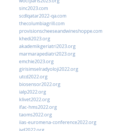
wocfparis2023.org
sinc2023.com
scdlqatar2022-qa.com
thecolumbiagrill.com
provisionscheeseandwineshoppe.com
khedi2023.org
akademikgeriatri2023.org
marmarapediatri2023.org
emchie2023.org
girisimselradyoloji2022.org
utcd2022.org
biosensor2022.org
ialp2022.org
klivet2022.org
ifac-hms2022.org
taoms2022.org
iias-euromena-conference2022.org
ivd2022.org