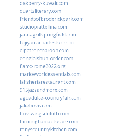
oakberry-kuwait.com
quartzliterary.com
friendsofbroderickpark.com
studiopiattellina.com
jannagrillspringfield.com
fujiyamacharleston.com
elpatronchardon.com
donglaishun-order.com
fiamc-rome2022.org
mariceworldessentials.com
lafisheriarestaurant.com
915jazzandmore.com
aguadulce-countryfair.com
jakehovis.com
bosswingsduluth.com
birminghamautocare.com
tonyscountrykitchen.com