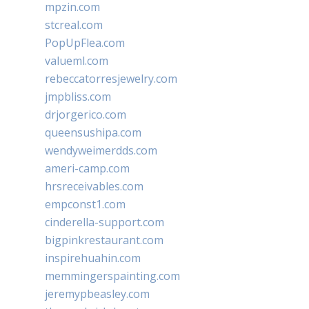
mpzin.com
stcreal.com
PopUpFlea.com
valueml.com
rebeccatorresjewelry.com
jmpbliss.com
drjorgerico.com
queensushipa.com
wendyweimerdds.com
ameri-camp.com
hrsreceivables.com
empconst1.com
cinderella-support.com
bigpinkrestaurant.com
inspirehuahin.com
memmingerspainting.com
jeremypbeasley.com