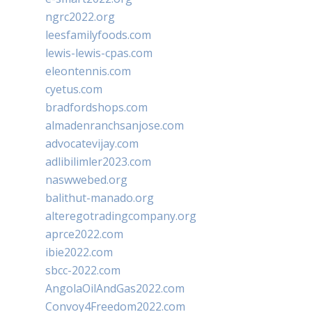
ngrc2022.org
leesfamilyfoods.com
lewis-lewis-cpas.com
eleontennis.com
cyetus.com
bradfordshops.com
almadenranchsanjose.com
advocatevijay.com
adlibilimler2023.com
naswwebed.org
balithut-manado.org
alteregotradingcompany.org
aprce2022.com
ibie2022.com
sbcc-2022.com
AngolaOilAndGas2022.com
Convoy4Freedom2022.com