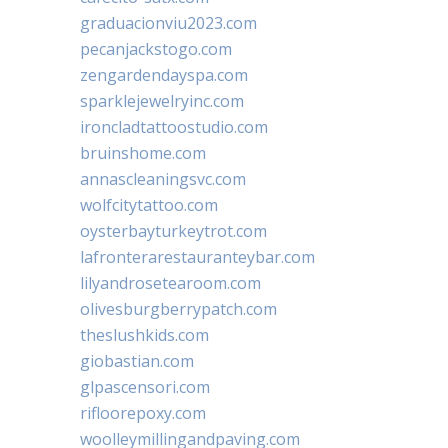
graduacionviu2023.com
pecanjackstogo.com
zengardendayspa.com
sparklejewelryinc.com
ironcladtattoostudio.com
bruinshome.com
annascleaningsvc.com
wolfcitytattoo.com
oysterbayturkeytrot.com
lafronterarestauranteybar.com
lilyandrosetearoom.com
olivesburgberrypatch.com
theslushkids.com
giobastian.com
glpascensori.com
rifloorepoxy.com
woolleymillingandpaving.com