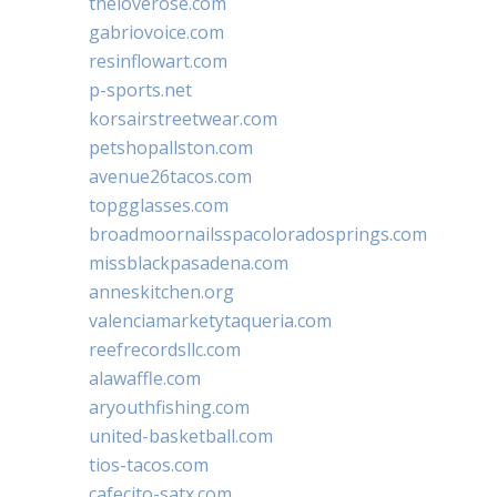
theloverose.com
gabriovoice.com
resinflowart.com
p-sports.net
korsairstreetwear.com
petshopallston.com
avenue26tacos.com
topgglasses.com
broadmoornailsspacoloradosprings.com
missblackpasadena.com
anneskitchen.org
valenciamarketytaqueria.com
reefrecordsllc.com
alawaffle.com
aryouthfishing.com
united-basketball.com
tios-tacos.com
cafecito-satx.com