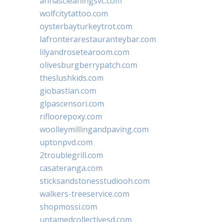
annascleaningsvc.com
wolfcitytattoo.com
oysterbayturkeytrot.com
lafronterarestauranteybar.com
lilyandrosetearoom.com
olivesburgberrypatch.com
theslushkids.com
giobastian.com
glpascensori.com
rifloorepoxy.com
woolleymillingandpaving.com
uptonpvd.com
2troublegrill.com
casateranga.com
sticksandstonesstudiooh.com
walkers-treeservice.com
shopmossi.com
untamedcollectivesd.com