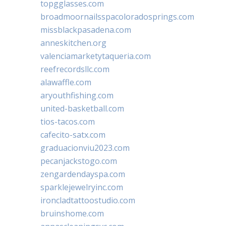
topgglasses.com
broadmoornailsspacoloradosprings.com
missblackpasadena.com
anneskitchen.org
valenciamarketytaqueria.com
reefrecordsllc.com
alawaffle.com
aryouthfishing.com
united-basketball.com
tios-tacos.com
cafecito-satx.com
graduacionviu2023.com
pecanjackstogo.com
zengardendayspa.com
sparklejewelryinc.com
ironcladtattoostudio.com
bruinshome.com