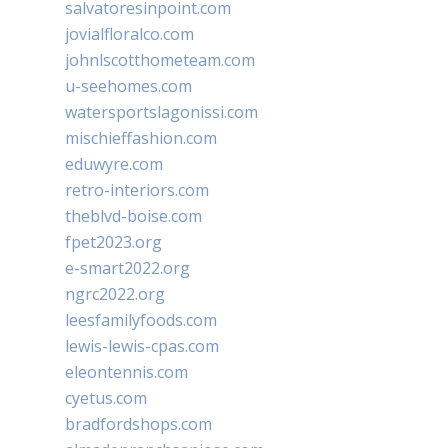
salvatoresinpoint.com
jovialfloralco.com
johnlscotthometeam.com
u-seehomes.com
watersportslagonissi.com
mischieffashion.com
eduwyre.com
retro-interiors.com
theblvd-boise.com
fpet2023.org
e-smart2022.org
ngrc2022.org
leesfamilyfoods.com
lewis-lewis-cpas.com
eleontennis.com
cyetus.com
bradfordshops.com