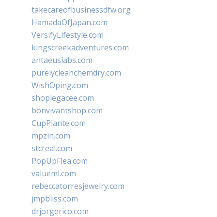
takecareofbusinessdfw.org
HamadaOfJapan.com
VersifyLifestyle.com
kingscreekadventures.com
antaeuslabs.com
purelycleanchemdry.com
WishOping.com
shoplegacee.com
bonvivantshop.com
CupPlante.com
mpzin.com
stcreal.com
PopUpFlea.com
valueml.com
rebeccatorresjewelry.com
jmpbliss.com
drjorgerico.com