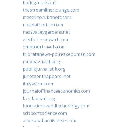
bodega-ole.com
thestreamlinerlounge.com
mestrinorubanofc.com
novelatherton.com
nassvalleygardens.net
electjohnstewart.com
omptourtravels.com
tribratanews-polreskebumen.com
rsudbayuasih.org
publikjurnalistik.org
juneteenthapparel.net
italywarm.com
journaloffinanceeconomics.com
kvk-kumari.org
foodscienceandtechnology.com
scisportsscience.com
addisababacuisineaz.com