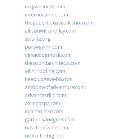
mxpwellness.com
infernocanine.com
thepaperhousecollection.com
allisonwillisholley.com
solslite.org
portwayinn.com
djmaddogmusic.com
thesoundarchitects.com
allin1roofing.com
keepjudgewebb.com
anatomyofadventure.com
drivancastillo.com
cmmedspa.com
midletontkd.com
gardensandgrills.com
basilfoodwine.com
nikko-tochigi.net