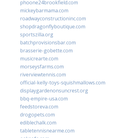
phoone24brookfield.com
mickeybarmama.com
roadwayconstructioninc.com
shopdragonflyboutique.com
sportszilla.org
batchprovisionsbar.com
brasserie-gobette.com
musicrearte.com
morseysfarms.com
riverviewtennis.com
official-kelly-toys-squishmallows.com
displaygardenonsuncrest.org
bbq-empire-usa.com
feedstoreva.com
drogopets.com
ediblechalk.com
tabletennisnearme.com