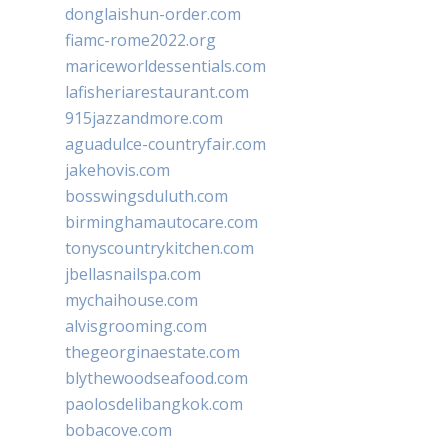
donglaishun-order.com
fiamc-rome2022.org
mariceworldessentials.com
lafisheriarestaurant.com
915jazzandmore.com
aguadulce-countryfair.com
jakehovis.com
bosswingsduluth.com
birminghamautocare.com
tonyscountrykitchen.com
jbellasnailspa.com
mychaihouse.com
alvisgrooming.com
thegeorginaestate.com
blythewoodseafood.com
paolosdelibangkok.com
bobacove.com