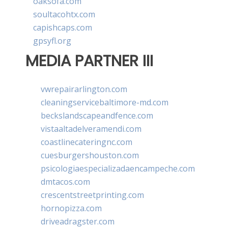
oaksofa.com
soultacohtx.com
capishcaps.com
gpsyfl.org
MEDIA PARTNER III
vwrepairarlington.com
cleaningservicebaltimore-md.com
beckslandscapeandfence.com
vistaaltadelveramendi.com
coastlinecateringnc.com
cuesburgershouston.com
psicologiaespecializadaencampeche.com
dmtacos.com
crescentstreetprinting.com
hornopizza.com
driveadragster.com