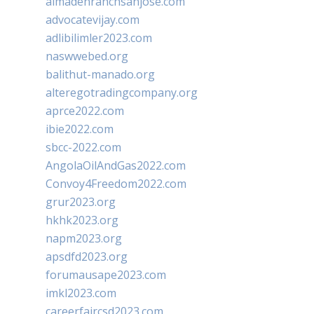
almadenranchsanjose.com
advocatevijay.com
adlibilimler2023.com
naswwebed.org
balithut-manado.org
alteregotradingcompany.org
aprce2022.com
ibie2022.com
sbcc-2022.com
AngolaOilAndGas2022.com
Convoy4Freedom2022.com
grur2023.org
hkhk2023.org
napm2023.org
apsdfd2023.org
forumausape2023.com
imkl2023.com
careerfaircsd2023.com