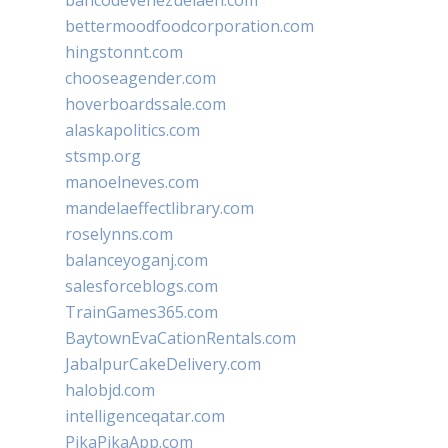
bancodevenezuelaen.com
bettermoodfoodcorporation.com
hingstonnt.com
chooseagender.com
hoverboardssale.com
alaskapolitics.com
stsmp.org
manoelneves.com
mandelaeffectlibrary.com
roselynns.com
balanceyoganj.com
salesforceblogs.com
TrainGames365.com
BaytownEvaCationRentals.com
JabalpurCakeDelivery.com
halobjd.com
intelligenceqatar.com
PikaPikaApp.com