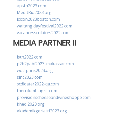
apsth2023.com
MedItRio2023.org
lcicon2023boston.com
waitangidayfestival2022.com
vacancesscolaires2022.com
MEDIA PARTNER II
isth2022.com
p2b2pabi2023-makassar.com
wocfparis2023.org
sinc2023.com
scdlqatar2022-qa.com
thecolumbiagrill.com
provisionscheeseandwineshoppe.com
khedi2023.org
akademikgeriatri2023.org