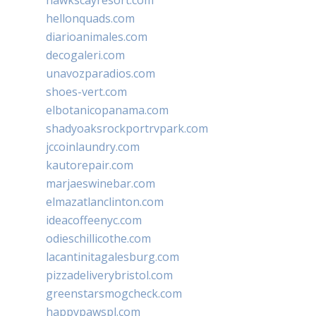
hawkscayresort.com
hellonquads.com
diarioanimales.com
decogaleri.com
unavozparadios.com
shoes-vert.com
elbotanicopanama.com
shadyoaksrockportrvpark.com
jccoinlaundry.com
kautorepair.com
marjaeswinebar.com
elmazatlanclinton.com
ideacoffeenyc.com
odieschillicothe.com
lacantinitagalesburg.com
pizzadeliverybristol.com
greenstarsmogcheck.com
happypawspl.com