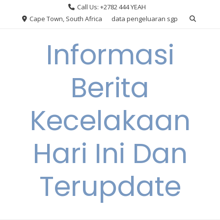
Skip
Call Us: +2782 444 YEAH
to
Cape Town, South Africa
data pengeluaran sgp
content
Informasi
Berita
Kecelakaan
Hari Ini Dan
Terupdate