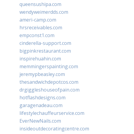
queensushipa.com
wendyweimerdds.com
ameri-camp.com
hrsreceivables.com
empconst1.com
cinderella-support.com
bigpinkrestaurant.com
inspirehuahin.com
memmingerspainting.com
jeremypbeasley.com
thesandwichdepotcos.com
drgiggleshouseofpain.com
hotflashdesigns.com
garagenadeau.com
lifestylechauffeurservice.com
EverNewNails.com
insideoutdecoratingcentre.com