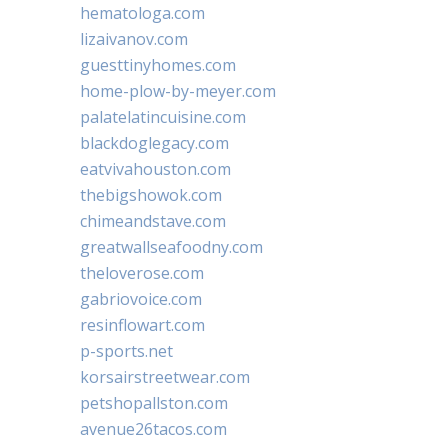
hematologa.com
lizaivanov.com
guesttinyhomes.com
home-plow-by-meyer.com
palatelatincuisine.com
blackdoglegacy.com
eatvivahouston.com
thebigshowok.com
chimeandstave.com
greatwallseafoodny.com
theloverose.com
gabriovoice.com
resinflowart.com
p-sports.net
korsairstreetwear.com
petshopallston.com
avenue26tacos.com