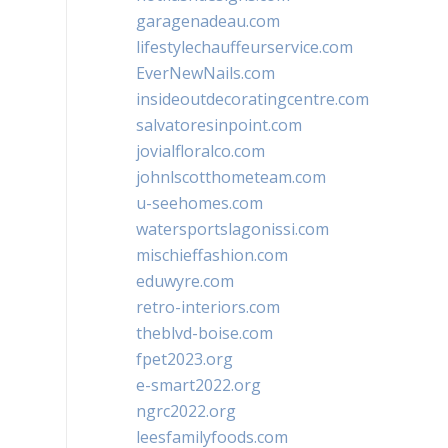
garagenadeau.com
lifestylechauffeurservice.com
EverNewNails.com
insideoutdecoratingcentre.com
salvatoresinpoint.com
jovialfloralco.com
johnlscotthometeam.com
u-seehomes.com
watersportslagonissi.com
mischieffashion.com
eduwyre.com
retro-interiors.com
theblvd-boise.com
fpet2023.org
e-smart2022.org
ngrc2022.org
leesfamilyfoods.com