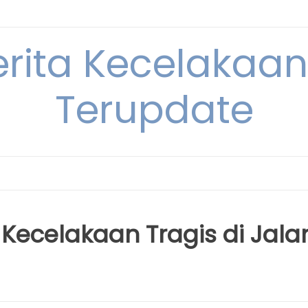
erita Kecelakaan 
Terupdate
i Kecelakaan Tragis di Jala