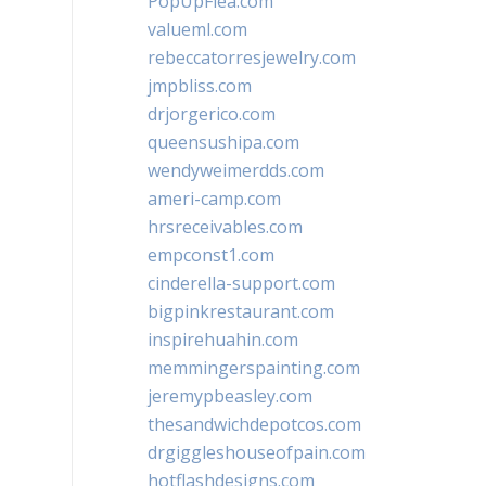
PopUpFlea.com
valueml.com
rebeccatorresjewelry.com
jmpbliss.com
drjorgerico.com
queensushipa.com
wendyweimerdds.com
ameri-camp.com
hrsreceivables.com
empconst1.com
cinderella-support.com
bigpinkrestaurant.com
inspirehuahin.com
memmingerspainting.com
jeremypbeasley.com
thesandwichdepotcos.com
drgiggleshouseofpain.com
hotflashdesigns.com