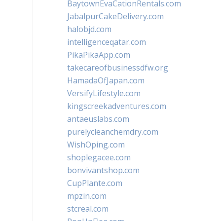
BaytownEvaCationRentals.com
JabalpurCakeDelivery.com
halobjd.com
intelligenceqatar.com
PikaPikaApp.com
takecareofbusinessdfw.org
HamadaOfJapan.com
VersifyLifestyle.com
kingscreekadventures.com
antaeuslabs.com
purelycleanchemdry.com
WishOping.com
shoplegacee.com
bonvivantshop.com
CupPlante.com
mpzin.com
stcreal.com