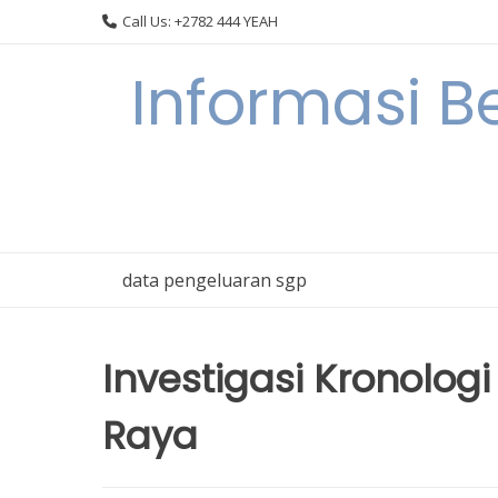
Skip
Call Us: +2782 444 YEAH
to
content
Informasi B
data pengeluaran sgp
Investigasi Kronolog
Raya