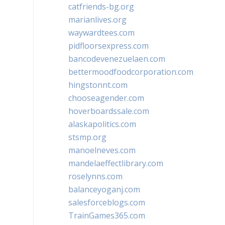
catfriends-bg.org
marianlives.org
waywardtees.com
pidfloorsexpress.com
bancodevenezuelaen.com
bettermoodfoodcorporation.com
hingstonnt.com
chooseagender.com
hoverboardssale.com
alaskapolitics.com
stsmp.org
manoelneves.com
mandelaeffectlibrary.com
roselynns.com
balanceyoganj.com
salesforceblogs.com
TrainGames365.com