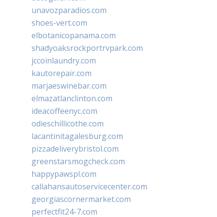
unavozparadios.com
shoes-vert.com
elbotanicopanama.com
shadyoaksrockportrvpark.com
jccoinlaundry.com
kautorepair.com
marjaeswinebar.com
elmazatlanclinton.com
ideacoffeenyc.com
odieschillicothe.com
lacantinitagalesburg.com
pizzadeliverybristol.com
greenstarsmogcheck.com
happypawspl.com
callahansautoservicecenter.com
georgiascornermarket.com
perfectfit24-7.com