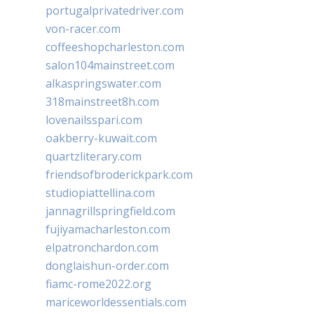
portugalprivatedriver.com
von-racer.com
coffeeshopcharleston.com
salon104mainstreet.com
alkaspringswater.com
318mainstreet8h.com
lovenailsspari.com
oakberry-kuwait.com
quartzliterary.com
friendsofbroderickpark.com
studiopiattellina.com
jannagrillspringfield.com
fujiyamacharleston.com
elpatronchardon.com
donglaishun-order.com
fiamc-rome2022.org
mariceworldessentials.com