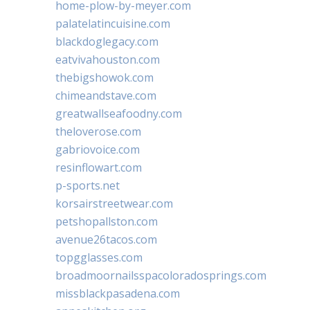
home-plow-by-meyer.com
palatelatincuisine.com
blackdoglegacy.com
eatvivahouston.com
thebigshowok.com
chimeandstave.com
greatwallseafoodny.com
theloverose.com
gabriovoice.com
resinflowart.com
p-sports.net
korsairstreetwear.com
petshopallston.com
avenue26tacos.com
topgglasses.com
broadmoornailsspacoloradosprings.com
missblackpasadena.com