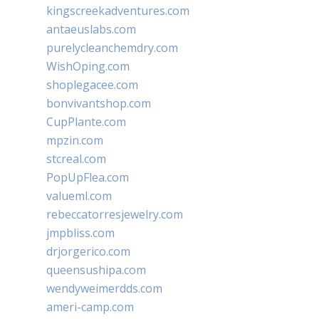
kingscreekadventures.com
antaeuslabs.com
purelycleanchemdry.com
WishOping.com
shoplegacee.com
bonvivantshop.com
CupPlante.com
mpzin.com
stcreal.com
PopUpFlea.com
valueml.com
rebeccatorresjewelry.com
jmpbliss.com
drjorgerico.com
queensushipa.com
wendyweimerdds.com
ameri-camp.com