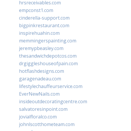
hrsreceivables.com
empconst1.com
cinderella-support.com
bigpinkrestaurant.com
inspirehuahin.com
memmingerspainting.com
jeremypbeasley.com
thesandwichdepotcos.com
drgiggleshouseofpain.com
hotflashdesigns.com
garagenadeau.com
lifestylechauffeurservice.com
EverNewNails.com
insideoutdecoratingcentre.com
salvatoresinpoint.com
jovialfloralco.com
johnlscotthometeam.com