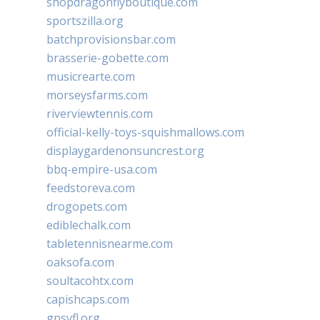
shopdragonflyboutique.com
sportszilla.org
batchprovisionsbar.com
brasserie-gobette.com
musicrearte.com
morseysfarms.com
riverviewtennis.com
official-kelly-toys-squishmallows.com
displaygardenonsuncrest.org
bbq-empire-usa.com
feedstoreva.com
drogopets.com
ediblechalk.com
tabletennisnearme.com
oaksofa.com
soultacohtx.com
capishcaps.com
gpsyfl.org