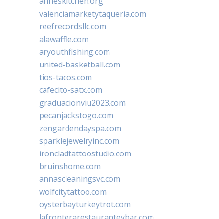
anneskitchen.org
valenciamarketytaqueria.com
reefrecordsllc.com
alawaffle.com
aryouthfishing.com
united-basketball.com
tios-tacos.com
cafecito-satx.com
graduacionviu2023.com
pecanjackstogo.com
zengardendayspa.com
sparklejewelryinc.com
ironcladtattoostudio.com
bruinshome.com
annascleaningsvc.com
wolfcitytattoo.com
oysterbayturkeytrot.com
lafronterarestauranteybar.com