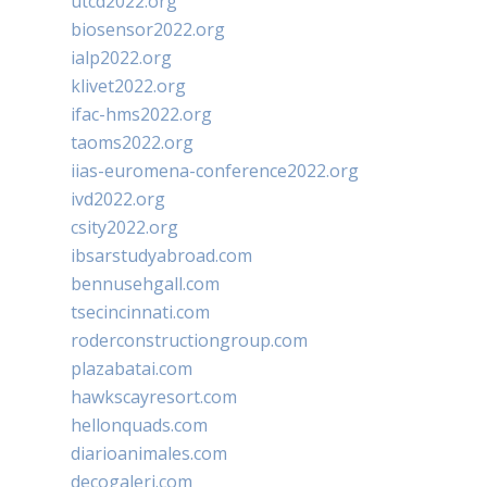
utcd2022.org
biosensor2022.org
ialp2022.org
klivet2022.org
ifac-hms2022.org
taoms2022.org
iias-euromena-conference2022.org
ivd2022.org
csity2022.org
ibsarstudyabroad.com
bennusehgall.com
tsecincinnati.com
roderconstructiongroup.com
plazabatai.com
hawkscayresort.com
hellonquads.com
diarioanimales.com
decogaleri.com