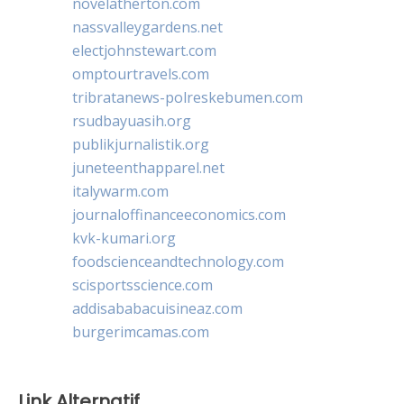
novelatherton.com
nassvalleygardens.net
electjohnstewart.com
omptourtravels.com
tribratanews-polreskebumen.com
rsudbayuasih.org
publikjurnalistik.org
juneteenthapparel.net
italywarm.com
journaloffinanceeconomics.com
kvk-kumari.org
foodscienceandtechnology.com
scisportsscience.com
addisababacuisineaz.com
burgerimcamas.com
Link Alternatif