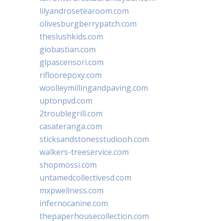
lilyandrosetearoom.com
olivesburgberrypatch.com
theslushkids.com
giobastian.com
glpascensori.com
rifloorepoxy.com
woolleymillingandpaving.com
uptonpvd.com
2troublegrill.com
casateranga.com
sticksandstonesstudiooh.com
walkers-treeservice.com
shopmossi.com
untamedcollectivesd.com
mxpwellness.com
infernocanine.com
thepaperhousecollection.com