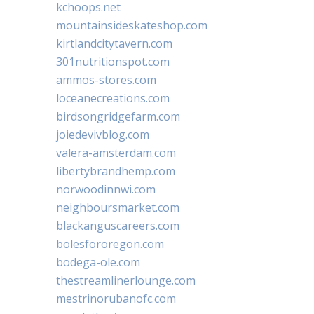
kchoops.net
mountainsideskateshop.com
kirtlandcitytavern.com
301nutritionspot.com
ammos-stores.com
loceanecreations.com
birdsongridgefarm.com
joiedevivblog.com
valera-amsterdam.com
libertybrandhemp.com
norwoodinnwi.com
neighboursmarket.com
blackanguscareers.com
bolesfororegon.com
bodega-ole.com
thestreamlinerlounge.com
mestrinorubanofc.com