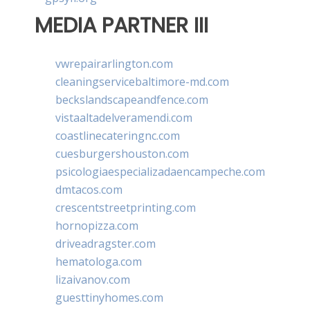
MEDIA PARTNER III
vwrepairarlington.com
cleaningservicebaltimore-md.com
beckslandscapeandfence.com
vistaaltadelveramendi.com
coastlinecateringnc.com
cuesburgershouston.com
psicologiaespecializadaencampeche.com
dmtacos.com
crescentstreetprinting.com
hornopizza.com
driveadragster.com
hematologa.com
lizaivanov.com
guesttinyhomes.com