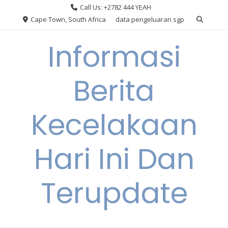
Skip
Call Us: +2782 444 YEAH
to
Cape Town, South Africa
data pengeluaran sgp
content
Informasi
Berita
Kecelakaan
Hari Ini Dan
Terupdate