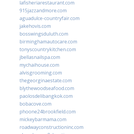
lafisheriarestaurant.com
915jazzandmore.com
aguadulce-countryfair.com
jakehovis.com
bosswingsduluth.com
birminghamautocare.com
tonyscountrykitchen.com
jbellasnailspa.com
mychaihouse.com
alvisgrooming.com
thegeorginaestate.com
blythewoodseafood.com
paolosdelibangkok.com
bobacove.com
phoone24brookfield.com
mickeybarmama.com
roadwayconstructioninc.com