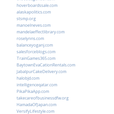
hoverboardssale.com
alaskapolitics.com
stsmp.org
manoelneves.com
mandelaeffectlibrary.com
roselynns.com
balanceyoganj.com
salesforceblogs.com
TrainGames365.com
BaytownEvaCationRentals.com
JabalpurCakeDelivery.com
halobjd.com
intelligenceqatar.com
PikaPikaApp.com
takecareofbusinessdfw.org
HamadaOfJapan.com
VersifyLifestyle.com