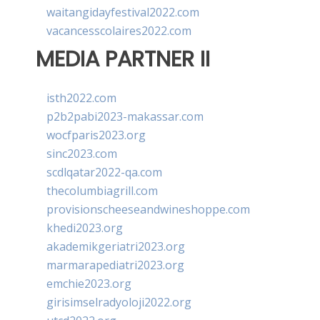
waitangidayfestival2022.com
vacancesscolaires2022.com
MEDIA PARTNER II
isth2022.com
p2b2pabi2023-makassar.com
wocfparis2023.org
sinc2023.com
scdlqatar2022-qa.com
thecolumbiagrill.com
provisionscheeseandwineshoppe.com
khedi2023.org
akademikgeriatri2023.org
marmarapediatri2023.org
emchie2023.org
girisimselradyoloji2022.org