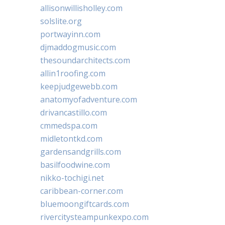
allisonwillisholley.com
solslite.org
portwayinn.com
djmaddogmusic.com
thesoundarchitects.com
allin1roofing.com
keepjudgewebb.com
anatomyofadventure.com
drivancastillo.com
cmmedspa.com
midletontkd.com
gardensandgrills.com
basilfoodwine.com
nikko-tochigi.net
caribbean-corner.com
bluemoongiftcards.com
rivercitysteampunkexpo.com