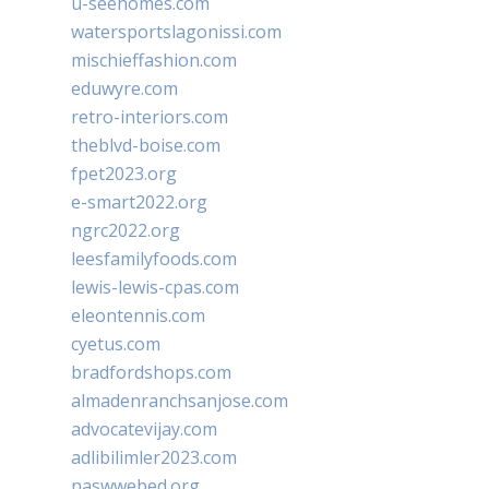
u-seehomes.com
watersportslagonissi.com
mischieffashion.com
eduwyre.com
retro-interiors.com
theblvd-boise.com
fpet2023.org
e-smart2022.org
ngrc2022.org
leesfamilyfoods.com
lewis-lewis-cpas.com
eleontennis.com
cyetus.com
bradfordshops.com
almadenranchsanjose.com
advocatevijay.com
adlibilimler2023.com
naswwebed.org