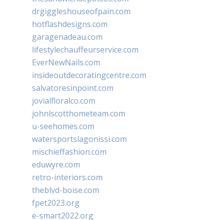
drgiggleshouseofpain.com
hotflashdesigns.com
garagenadeau.com
lifestylechauffeurservice.com
EverNewNails.com
insideoutdecoratingcentre.com
salvatoresinpoint.com
jovialfloralco.com
johnlscotthometeam.com
u-seehomes.com
watersportslagonissi.com
mischieffashion.com
eduwyre.com
retro-interiors.com
theblvd-boise.com
fpet2023.org
e-smart2022.org