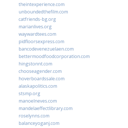
theintexperience.com
unboundedthefilm.com
catfriends-bg.org
marianlives.org
waywardtees.com
pidfloorsexpress.com
bancodevenezuelaen.com
bettermoodfoodcorporation.com
hingstonnt.com
chooseagender.com
hoverboardssale.com
alaskapolitics.com
stsmp.org
manoelneves.com
mandelaeffectlibrary.com
roselynns.com
balanceyoganj.com