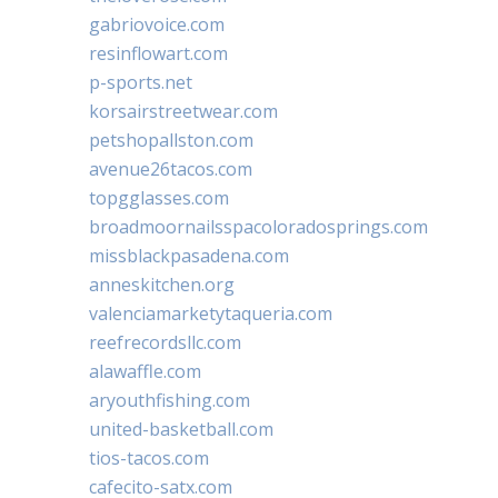
gabriovoice.com
resinflowart.com
p-sports.net
korsairstreetwear.com
petshopallston.com
avenue26tacos.com
topgglasses.com
broadmoornailsspacoloradosprings.com
missblackpasadena.com
anneskitchen.org
valenciamarketytaqueria.com
reefrecordsllc.com
alawaffle.com
aryouthfishing.com
united-basketball.com
tios-tacos.com
cafecito-satx.com