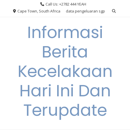
Skip
Call Us: +2782 444 YEAH
to
Cape Town, South Africa
data pengeluaran sgp
content
Informasi
Berita
Kecelakaan
Hari Ini Dan
Terupdate