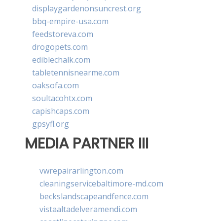
displaygardenonsuncrest.org
bbq-empire-usa.com
feedstoreva.com
drogopets.com
ediblechalk.com
tabletennisnearme.com
oaksofa.com
soultacohtx.com
capishcaps.com
gpsyfl.org
MEDIA PARTNER III
vwrepairarlington.com
cleaningservicebaltimore-md.com
beckslandscapeandfence.com
vistaaltadelveramendi.com