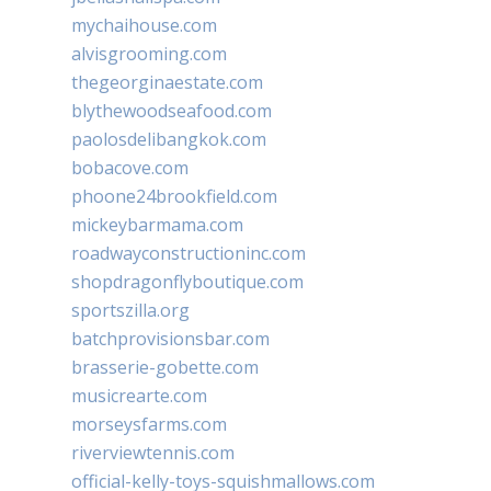
mychaihouse.com
alvisgrooming.com
thegeorginaestate.com
blythewoodseafood.com
paolosdelibangkok.com
bobacove.com
phoone24brookfield.com
mickeybarmama.com
roadwayconstructioninc.com
shopdragonflyboutique.com
sportszilla.org
batchprovisionsbar.com
brasserie-gobette.com
musicrearte.com
morseysfarms.com
riverviewtennis.com
official-kelly-toys-squishmallows.com