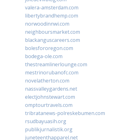
valera-amsterdam.com
libertybrandhemp.com
norwoodinnwi.com
neighboursmarket.com
blackanguscareers.com
bolesfororegon.com
bodega-ole.com
thestreamlinerlounge.com
mestrinorubanofc.com
novelatherton.com
nassvalleygardens.net
electjohnstewart.com
omptourtravels.com
tribratanews-polreskebumen.com
rsudbayuasih.org
publikjurnalistik.org
juneteenthapparel.net