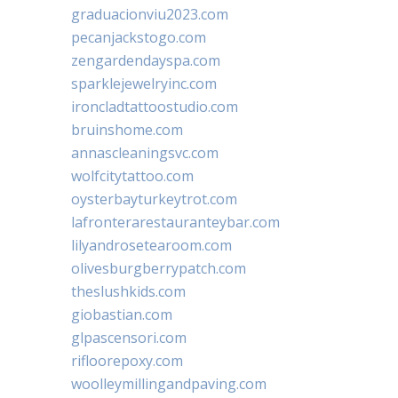
graduacionviu2023.com
pecanjackstogo.com
zengardendayspa.com
sparklejewelryinc.com
ironcladtattoostudio.com
bruinshome.com
annascleaningsvc.com
wolfcitytattoo.com
oysterbayturkeytrot.com
lafronterarestauranteybar.com
lilyandrosetearoom.com
olivesburgberrypatch.com
theslushkids.com
giobastian.com
glpascensori.com
rifloorepoxy.com
woolleymillingandpaving.com