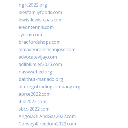
ngrc2022.org
leesfamilyfoods.com
lewis-lewis-cpas.com
eleontennis.com
cyetus.com
bradfordshops.com
almadenranchsanjose.com
advocatevijay.com
adlibilimler2023.com
naswwebed.org
balithut-manado.org
alteregotradingcompany.org
aprce2022.com
ibie2022.com
sbcc-2022.com
AngolaOilAndGas2022.com
Convoy4Freedom2022.com