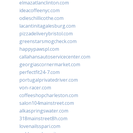
elmazatlanclinton.com
ideacoffeenyc.com
odieschillicothe.com
lacantinitagalesburg.com
pizzadeliverybristol.com
greenstarsmogcheck.com
happypawspl.com
callahansautoservicecenter.com
georgiascornermarket.com
perfectfit24-7.com
portugalprivatedriver.com
von-racer.com
coffeeshopcharleston.com
salon104mainstreet.com
alkaspringswater.com
318mainstreet8h.com
lovenailsspari.com