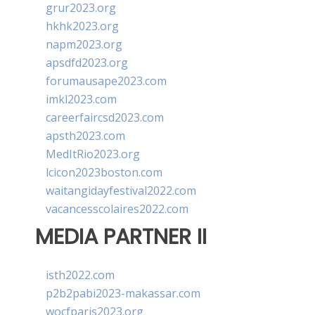
grur2023.org
hkhk2023.org
napm2023.org
apsdfd2023.org
forumausape2023.com
imkl2023.com
careerfaircsd2023.com
apsth2023.com
MedItRio2023.org
lcicon2023boston.com
waitangidayfestival2022.com
vacancesscolaires2022.com
MEDIA PARTNER II
isth2022.com
p2b2pabi2023-makassar.com
wocfparis2023.org