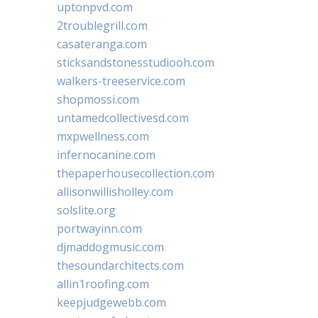
uptonpvd.com
2troublegrill.com
casateranga.com
sticksandstonesstudiooh.com
walkers-treeservice.com
shopmossi.com
untamedcollectivesd.com
mxpwellness.com
infernocanine.com
thepaperhousecollection.com
allisonwillisholley.com
solslite.org
portwayinn.com
djmaddogmusic.com
thesoundarchitects.com
allin1roofing.com
keepjudgewebb.com