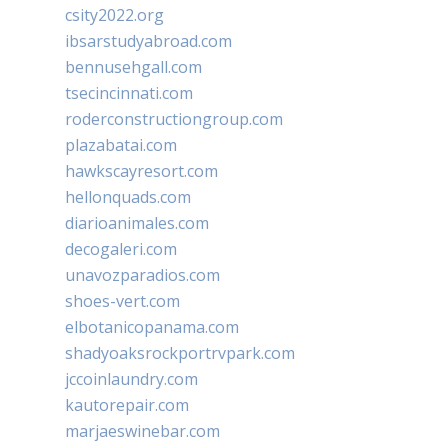
csity2022.org
ibsarstudyabroad.com
bennusehgall.com
tsecincinnati.com
roderconstructiongroup.com
plazabatai.com
hawkscayresort.com
hellonquads.com
diarioanimales.com
decogaleri.com
unavozparadios.com
shoes-vert.com
elbotanicopanama.com
shadyoaksrockportrvpark.com
jccoinlaundry.com
kautorepair.com
marjaeswinebar.com