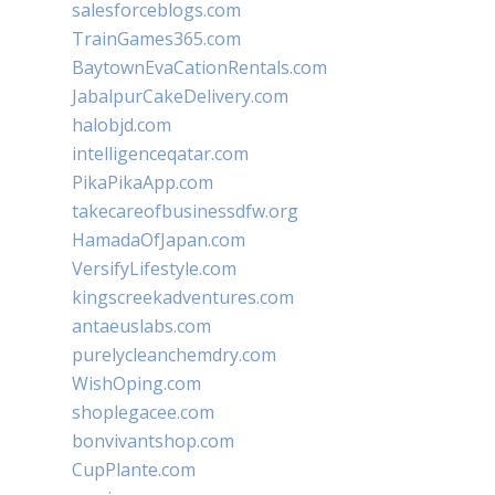
salesforceblogs.com
TrainGames365.com
BaytownEvaCationRentals.com
JabalpurCakeDelivery.com
halobjd.com
intelligenceqatar.com
PikaPikaApp.com
takecareofbusinessdfw.org
HamadaOfJapan.com
VersifyLifestyle.com
kingscreekadventures.com
antaeuslabs.com
purelycleanchemdry.com
WishOping.com
shoplegacee.com
bonvivantshop.com
CupPlante.com