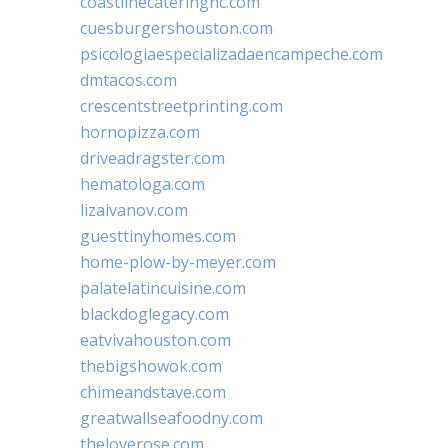
coastlinecateringnc.com
cuesburgershouston.com
psicologiaespecializadaencampeche.com
dmtacos.com
crescentstreetprinting.com
hornopizza.com
driveadragster.com
hematologa.com
lizaivanov.com
guesttinyhomes.com
home-plow-by-meyer.com
palatelatincuisine.com
blackdoglegacy.com
eatvivahouston.com
thebigshowok.com
chimeandstave.com
greatwallseafoodny.com
theloverose.com