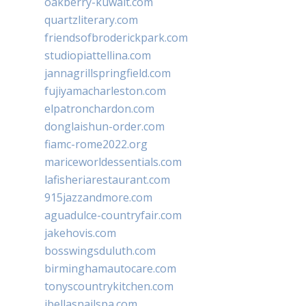
oakberry-kuwait.com
quartzliterary.com
friendsofbroderickpark.com
studiopiattellina.com
jannagrillspringfield.com
fujiyamacharleston.com
elpatronchardon.com
donglaishun-order.com
fiamc-rome2022.org
mariceworldessentials.com
lafisheriarestaurant.com
915jazzandmore.com
aguadulce-countryfair.com
jakehovis.com
bosswingsduluth.com
birminghamautocare.com
tonyscountrykitchen.com
jbellasnailspa.com