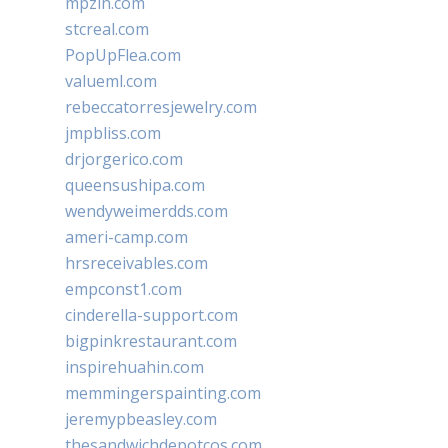
mpzin.com
stcreal.com
PopUpFlea.com
valueml.com
rebeccatorresjewelry.com
jmpbliss.com
drjorgerico.com
queensushipa.com
wendyweimerdds.com
ameri-camp.com
hrsreceivables.com
empconst1.com
cinderella-support.com
bigpinkrestaurant.com
inspirehuahin.com
memmingerspainting.com
jeremypbeasley.com
thesandwichdepotcos.com