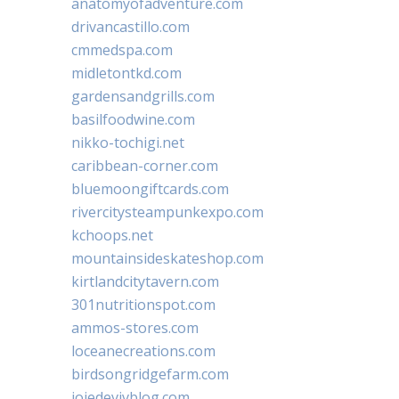
anatomyofadventure.com
drivancastillo.com
cmmedspa.com
midletontkd.com
gardensandgrills.com
basilfoodwine.com
nikko-tochigi.net
caribbean-corner.com
bluemoongiftcards.com
rivercitysteampunkexpo.com
kchoops.net
mountainsideskateshop.com
kirtlandcitytavern.com
301nutritionspot.com
ammos-stores.com
loceanecreations.com
birdsongridgefarm.com
joiedevivblog.com