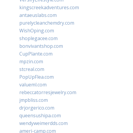
kingscreekadventures.com
antaeuslabs.com
purelycleanchemdry.com
WishOping.com
shoplegacee.com
bonvivantshop.com
CupPlante.com
mpzin.com
stcreal.com
PopUpFlea.com
valueml.com
rebeccatorresjewelry.com
jmpbliss.com
drjorgerico.com
queensushipa.com
wendyweimerdds.com
ameri-camp.com