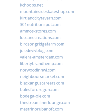
kchoops.net
mountainsideskateshop.com
kirtlandcitytavern.com
301nutritionspot.com
ammos-stores.com
loceanecreations.com
birdsongridgefarm.com
joiedevivblog.com
valera-amsterdam.com
libertybrandhemp.com
norwoodinnwi.com
neighboursmarket.com
blackanguscareers.com
bolesfororegon.com
bodega-ole.com
thestreamlinerlounge.com
mestrinorubanofc.com