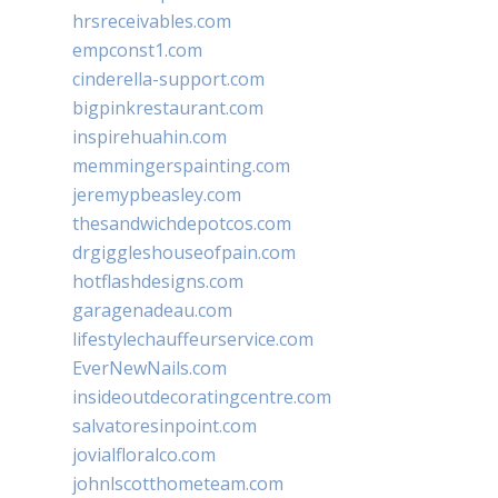
hrsreceivables.com
empconst1.com
cinderella-support.com
bigpinkrestaurant.com
inspirehuahin.com
memmingerspainting.com
jeremypbeasley.com
thesandwichdepotcos.com
drgiggleshouseofpain.com
hotflashdesigns.com
garagenadeau.com
lifestylechauffeurservice.com
EverNewNails.com
insideoutdecoratingcentre.com
salvatoresinpoint.com
jovialfloralco.com
johnlscotthometeam.com