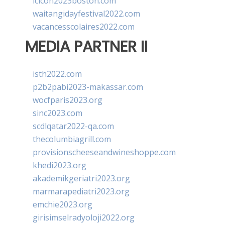
lcicon2023boston.com
waitangidayfestival2022.com
vacancesscolaires2022.com
MEDIA PARTNER II
isth2022.com
p2b2pabi2023-makassar.com
wocfparis2023.org
sinc2023.com
scdlqatar2022-qa.com
thecolumbiagrill.com
provisionscheeseandwineshoppe.com
khedi2023.org
akademikgeriatri2023.org
marmarapediatri2023.org
emchie2023.org
girisimselradyoloji2022.org