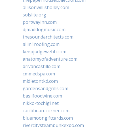
allisonwillisholley.com
solslite.org
portwayinn.com
djmaddogmusic.com
thesoundarchitects.com
allin1roofing.com
keepjudgewebb.com
anatomyofadventure.com
drivancastillo.com
cmmedspa.com
midletontkd.com
gardensandgrills.com
basilfoodwine.com
nikko-tochigi.net
caribbean-corner.com
bluemoongiftcards.com
rivercitysteampunkexpo.com