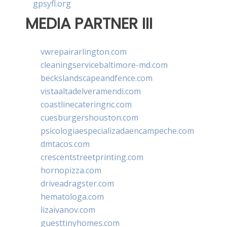
gpsyfl.org
MEDIA PARTNER III
vwrepairarlington.com
cleaningservicebaltimore-md.com
beckslandscapeandfence.com
vistaaltadelveramendi.com
coastlinecateringnc.com
cuesburgershouston.com
psicologiaespecializadaencampeche.com
dmtacos.com
crescentstreetprinting.com
hornopizza.com
driveadragster.com
hematologa.com
lizaivanov.com
guesttinyhomes.com