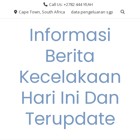
Skip
Call Us: +2782 444 YEAH
to
Cape Town, South Africa
data pengeluaran sgp
content
Informasi
Berita
Kecelakaan
Hari Ini Dan
Terupdate