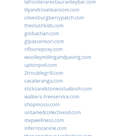
lafronterarestauranteybar.com
lilyandrosetearoom.com
olivesburgberrypatch.com
theslushkids.com
giobastian.com
glpascensori.com
rifloorepoxy.com
woolleymillingandpaving.com
uptonpvd.com
2troublegrill.com
casateranga.com
sticksandstonesstudiooh.com
walkers-treeservice.com
shopmossi.com
untamedcollectivesd.com
mxpwellness.com
infernocanine.com
thepaperhousecollection.com