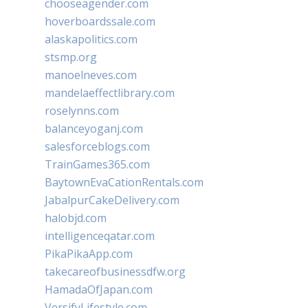
chooseagender.com
hoverboardssale.com
alaskapolitics.com
stsmp.org
manoelneves.com
mandelaeffectlibrary.com
roselynns.com
balanceyoganj.com
salesforceblogs.com
TrainGames365.com
BaytownEvaCationRentals.com
JabalpurCakeDelivery.com
halobjd.com
intelligenceqatar.com
PikaPikaApp.com
takecareofbusinessdfw.org
HamadaOfJapan.com
VersifyLifestyle.com