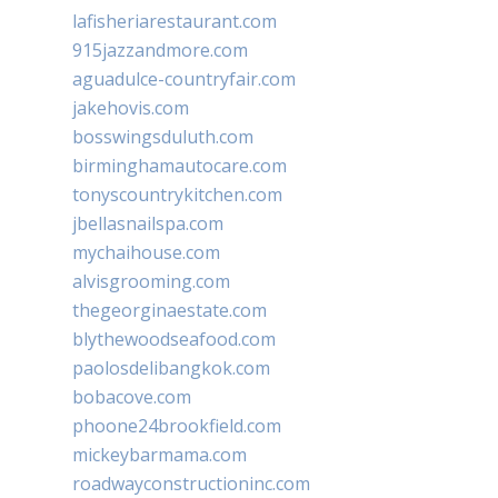
lafisheriarestaurant.com
915jazzandmore.com
aguadulce-countryfair.com
jakehovis.com
bosswingsduluth.com
birminghamautocare.com
tonyscountrykitchen.com
jbellasnailspa.com
mychaihouse.com
alvisgrooming.com
thegeorginaestate.com
blythewoodseafood.com
paolosdelibangkok.com
bobacove.com
phoone24brookfield.com
mickeybarmama.com
roadwayconstructioninc.com