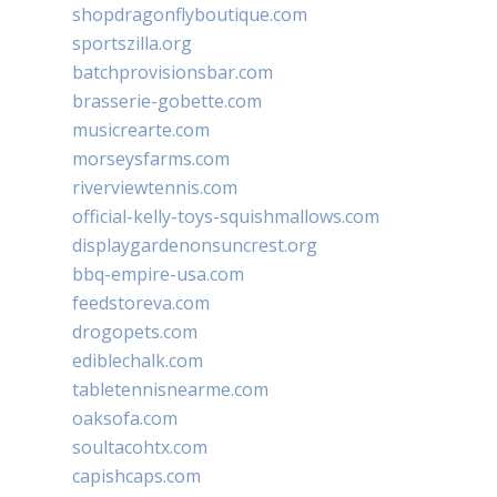
shopdragonflyboutique.com
sportszilla.org
batchprovisionsbar.com
brasserie-gobette.com
musicrearte.com
morseysfarms.com
riverviewtennis.com
official-kelly-toys-squishmallows.com
displaygardenonsuncrest.org
bbq-empire-usa.com
feedstoreva.com
drogopets.com
ediblechalk.com
tabletennisnearme.com
oaksofa.com
soultacohtx.com
capishcaps.com