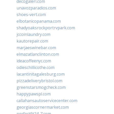
decogaleri.com
unavozparadios.com
shoes-vert.com
elbotanicopanama.com
shadyoaksrockportrvpark.com
jccoinlaundry.com
kautorepair.com
marjaeswinebar.com
elmazatlanclinton.com
ideacoffeenyc.com
odieschillicothe.com
lacantinitagalesburg.com
pizzadeliverybristol.com
greenstarsmogcheck.com
happypawspl.com
callahansautoservicecenter.com
georgiascornermarket.com
perfectfit24-7.com