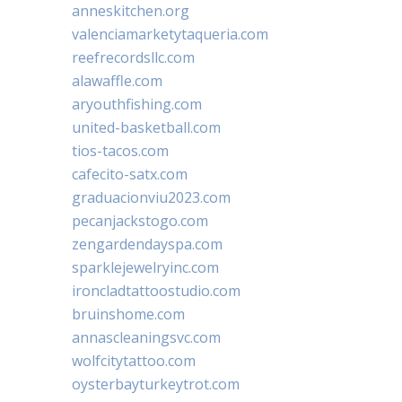
anneskitchen.org
valenciamarketytaqueria.com
reefrecordsllc.com
alawaffle.com
aryouthfishing.com
united-basketball.com
tios-tacos.com
cafecito-satx.com
graduacionviu2023.com
pecanjackstogo.com
zengardendayspa.com
sparklejewelryinc.com
ironcladtattoostudio.com
bruinshome.com
annascleaningsvc.com
wolfcitytattoo.com
oysterbayturkeytrot.com