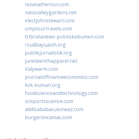
novelatherton.com
nassvalleygardens.net
electjohnstewart.com
omptourtravels.com
tribratanews-polreskebumen.com
rsudbayuasih.org
publikjurnalistik.org
juneteenthapparel.net
italywarm.com
journaloffinanceeconomics.com
kvk-kumari.org
foodscienceandtechnology.com
scisportsscience.com
addisababacuisineaz.com
burgerimcamas.com