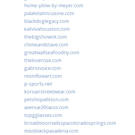
home-plow-by-meyer.com
palatelatincuisine.com
blackdoglegacy.com
eatvivahouston.com
thebigshowok.com
chimeandstave.com
greatwallseafoodny.com
theloverose.com
gabriovoice.com
resinflowart.com
p-sports.net
korsairstreetwear.com
petshopallston.com
avenue26tacos.com
topgglasses.com
broadmoornailsspacoloradosprings.com
missblackpasadena.com