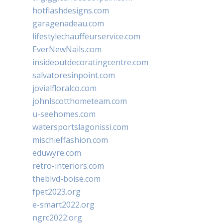
hotflashdesigns.com
garagenadeau.com
lifestylechauffeurservice.com
EverNewNails.com
insideoutdecoratingcentre.com
salvatoresinpoint.com
jovialfloralco.com
johnlscotthometeam.com
u-seehomes.com
watersportslagonissi.com
mischieffashion.com
eduwyre.com
retro-interiors.com
theblvd-boise.com
fpet2023.org
e-smart2022.org
ngrc2022.org