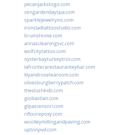
pecanjackstogo.com
zengardendayspa.com
sparklejewelryinc.com
ironcladtattoostudio.com
bruinshome.com
annascleaningsvc.com
wolfcitytattoo.com
oysterbayturkeytrot.com
lafronterarestauranteybar.com
lilyandrosetearoom.com
olivesburgberrypatch.com
theslushkids.com
giobastian.com
glpascensori.com
rifloorepoxy.com
woolleymillingandpaving.com
uptonpvd.com