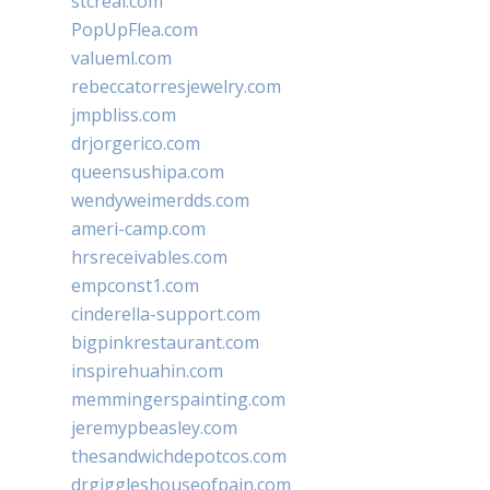
stcreal.com
PopUpFlea.com
valueml.com
rebeccatorresjewelry.com
jmpbliss.com
drjorgerico.com
queensushipa.com
wendyweimerdds.com
ameri-camp.com
hrsreceivables.com
empconst1.com
cinderella-support.com
bigpinkrestaurant.com
inspirehuahin.com
memmingerspainting.com
jeremypbeasley.com
thesandwichdepotcos.com
drgiggleshouseofpain.com