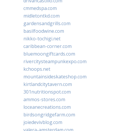
drivancastillo.com
cmmedspa.com
midletontkd.com
gardensandgrills.com
basilfoodwine.com
nikko-tochigi.net
caribbean-corner.com
bluemoongiftcards.com
rivercitysteampunkexpo.com
kchoops.net
mountainsideskateshop.com
kirtlandcitytavern.com
301nutritionspot.com
ammos-stores.com
loceanecreations.com
birdsongridgefarm.com
joiedevivblog.com
valera-amsterdam.com