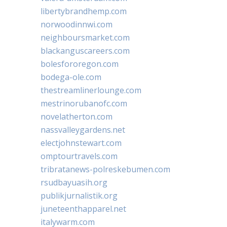
libertybrandhemp.com
norwoodinnwi.com
neighboursmarket.com
blackanguscareers.com
bolesfororegon.com
bodega-ole.com
thestreamlinerlounge.com
mestrinorubanofc.com
novelatherton.com
nassvalleygardens.net
electjohnstewart.com
omptourtravels.com
tribratanews-polreskebumen.com
rsudbayuasih.org
publikjurnalistik.org
juneteenthapparel.net
italywarm.com