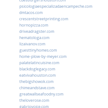
psicologiaespecializadaencampeche.com
dmtacos.com
crescentstreetprinting.com
hornopizza.com
driveadragster.com
hematologa.com
lizaivanov.com
guesttinyhomes.com
home-plow-by-meyer.com
palatelatincuisine.com
blackdoglegacy.com
eatvivahouston.com
thebigshowok.com
chimeandstave.com
greatwallseafoodny.com
theloverose.com
gabriovoice.com