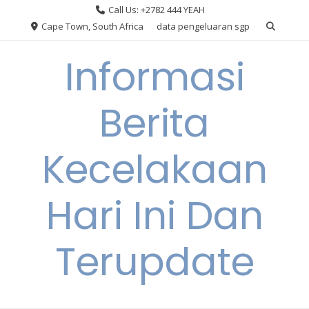
Skip
Call Us: +2782 444 YEAH
to
Cape Town, South Africa
data pengeluaran sgp
content
Informasi
Berita
Kecelakaan
Hari Ini Dan
Terupdate