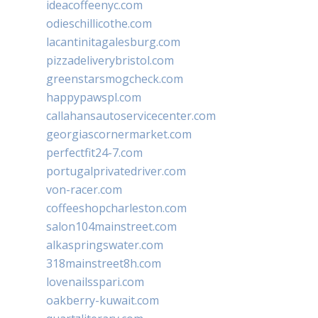
ideacoffeenyc.com
odieschillicothe.com
lacantinitagalesburg.com
pizzadeliverybristol.com
greenstarsmogcheck.com
happypawspl.com
callahansautoservicecenter.com
georgiascornermarket.com
perfectfit24-7.com
portugalprivatedriver.com
von-racer.com
coffeeshopcharleston.com
salon104mainstreet.com
alkaspringswater.com
318mainstreet8h.com
lovenailsspari.com
oakberry-kuwait.com