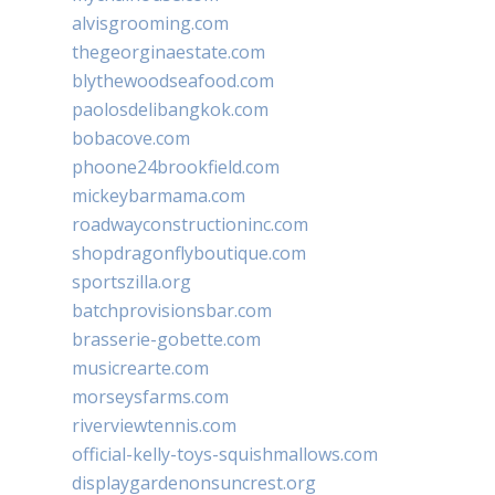
alvisgrooming.com
thegeorginaestate.com
blythewoodseafood.com
paolosdelibangkok.com
bobacove.com
phoone24brookfield.com
mickeybarmama.com
roadwayconstructioninc.com
shopdragonflyboutique.com
sportszilla.org
batchprovisionsbar.com
brasserie-gobette.com
musicrearte.com
morseysfarms.com
riverviewtennis.com
official-kelly-toys-squishmallows.com
displaygardenonsuncrest.org