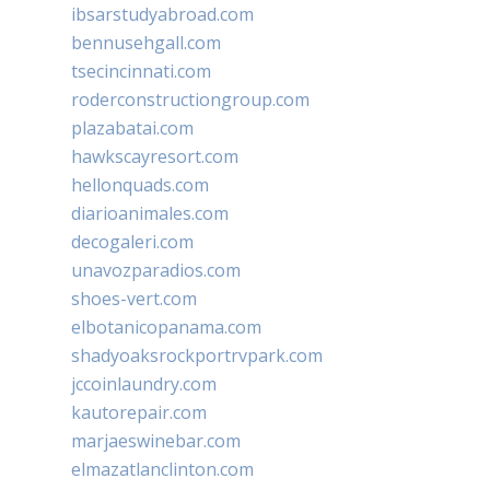
ibsarstudyabroad.com
bennusehgall.com
tsecincinnati.com
roderconstructiongroup.com
plazabatai.com
hawkscayresort.com
hellonquads.com
diarioanimales.com
decogaleri.com
unavozparadios.com
shoes-vert.com
elbotanicopanama.com
shadyoaksrockportrvpark.com
jccoinlaundry.com
kautorepair.com
marjaeswinebar.com
elmazatlanclinton.com