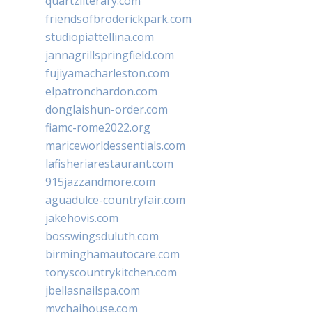
quartzliterary.com
friendsofbroderickpark.com
studiopiattellina.com
jannagrillspringfield.com
fujiyamacharleston.com
elpatronchardon.com
donglaishun-order.com
fiamc-rome2022.org
mariceworldessentials.com
lafisheriarestaurant.com
915jazzandmore.com
aguadulce-countryfair.com
jakehovis.com
bosswingsduluth.com
birminghamautocare.com
tonyscountrykitchen.com
jbellasnailspa.com
mychaihouse.com