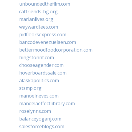
unboundedthefilm.com
catfriends-bg.org
marianlives.org
waywardtees.com
pidfloorsexpress.com
bancodevenezuelaen.com
bettermoodfoodcorporation.com
hingstonnt.com
chooseagender.com
hoverboardssale.com
alaskapolitics.com
stsmp.org
manoelneves.com
mandelaeffectlibrary.com
roselynns.com
balanceyoganj.com
salesforceblogs.com