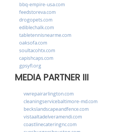
bbq-empire-usa.com
feedstoreva.com
drogopets.com
ediblechalk.com
tabletennisnearme.com
oaksofa.com
soultacohtx.com
capishcaps.com
gpsyfl.org
MEDIA PARTNER III
vwrepairarlington.com
cleaningservicebaltimore-md.com
beckslandscapeandfence.com
vistaaltadelveramendi.com
coastlinecateringnc.com
cuesburgershouston.com