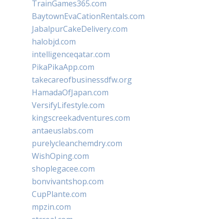
TrainGames365.com
BaytownEvaCationRentals.com
JabalpurCakeDelivery.com
halobjd.com
intelligenceqatar.com
PikaPikaApp.com
takecareofbusinessdfw.org
HamadaOfJapan.com
VersifyLifestyle.com
kingscreekadventures.com
antaeuslabs.com
purelycleanchemdry.com
WishOping.com
shoplegacee.com
bonvivantshop.com
CupPlante.com
mpzin.com