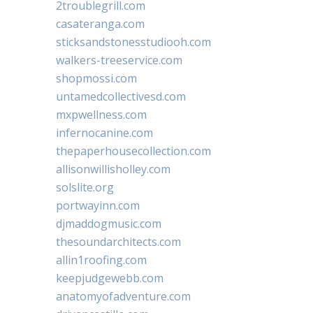
2troublegrill.com
casateranga.com
sticksandstonesstudiooh.com
walkers-treeservice.com
shopmossi.com
untamedcollectivesd.com
mxpwellness.com
infernocanine.com
thepaperhousecollection.com
allisonwillisholley.com
solslite.org
portwayinn.com
djmaddogmusic.com
thesoundarchitects.com
allin1roofing.com
keepjudgewebb.com
anatomyofadventure.com