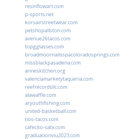
resinflowart.com
p-sports.net
korsairstreetwear.com
petshopallston.com
avenue26tacos.com
topgglasses.com
broadmoornailsspacoloradosprings.com
missblackpasadena.com
anneskitchen.org
valenciamarketytaqueria.com
reefrecordsllc.com
alawaffle.com
aryouthfishing.com
united-basketball.com
tios-tacos.com
cafecito-satx.com
graduacionviu2023.com