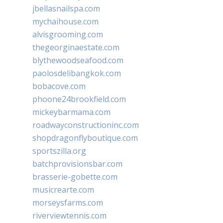
jbellasnailspa.com
mychaihouse.com
alvisgrooming.com
thegeorginaestate.com
blythewoodseafood.com
paolosdelibangkok.com
bobacove.com
phoone24brookfield.com
mickeybarmama.com
roadwayconstructioninc.com
shopdragonflyboutique.com
sportszilla.org
batchprovisionsbar.com
brasserie-gobette.com
musicrearte.com
morseysfarms.com
riverviewtennis.com