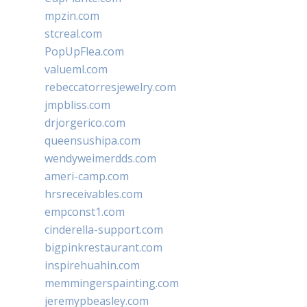
mpzin.com
stcreal.com
PopUpFlea.com
valueml.com
rebeccatorresjewelry.com
jmpbliss.com
drjorgerico.com
queensushipa.com
wendyweimerdds.com
ameri-camp.com
hrsreceivables.com
empconst1.com
cinderella-support.com
bigpinkrestaurant.com
inspirehuahin.com
memmingerspainting.com
jeremypbeasley.com