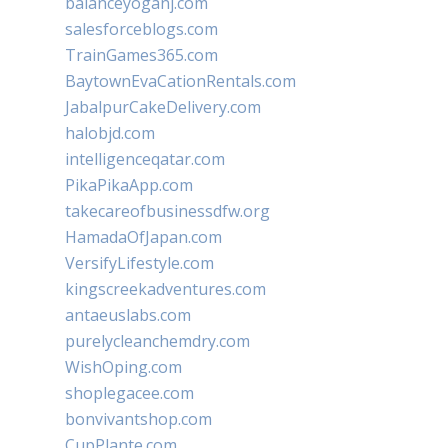
balanceyoganj.com
salesforceblogs.com
TrainGames365.com
BaytownEvaCationRentals.com
JabalpurCakeDelivery.com
halobjd.com
intelligenceqatar.com
PikaPikaApp.com
takecareofbusinessdfw.org
HamadaOfJapan.com
VersifyLifestyle.com
kingscreekadventures.com
antaeuslabs.com
purelycleanchemdry.com
WishOping.com
shoplegacee.com
bonvivantshop.com
CupPlante.com