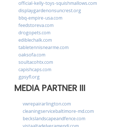
official-kelly-toys-squishmallows.com
displaygardenonsuncrest.org
bbq-empire-usa.com
feedstoreva.com
drogopets.com
ediblechalk.com
tabletennisnearme.com
oaksofa.com
soultacohtx.com
capishcaps.com
gpsyfl.org
MEDIA PARTNER III
vwrepairarlington.com
cleaningservicebaltimore-md.com
beckslandscapeandfence.com
vistaaltadelveramendi.com