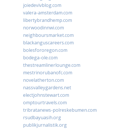
joiedevivblog.com
valera-amsterdam.com
libertybrandhemp.com
norwoodinnwi.com
neighboursmarket.com
blackanguscareers.com
bolesfororegon.com
bodega-ole.com
thestreamlinerlounge.com
mestrinorubanofc.com
novelatherton.com
nassvalleygardens.net
electjohnstewart.com
omptourtravels.com
tribratanews-polreskebumen.com
rsudbayuasih.org
publikjurnalistik.org