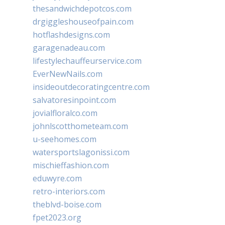
thesandwichdepotcos.com
drgiggleshouseofpain.com
hotflashdesigns.com
garagenadeau.com
lifestylechauffeurservice.com
EverNewNails.com
insideoutdecoratingcentre.com
salvatoresinpoint.com
jovialfloralco.com
johnlscotthometeam.com
u-seehomes.com
watersportslagonissi.com
mischieffashion.com
eduwyre.com
retro-interiors.com
theblvd-boise.com
fpet2023.org