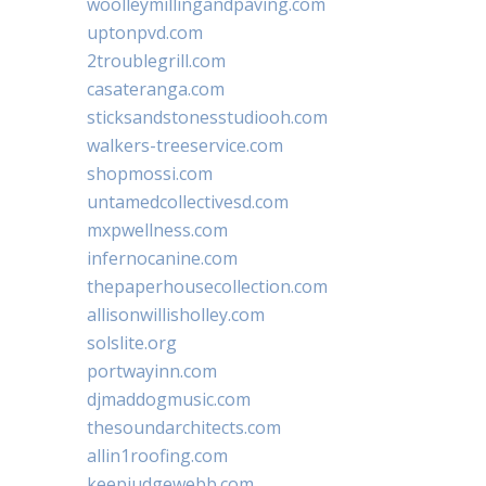
woolleymillingandpaving.com
uptonpvd.com
2troublegrill.com
casateranga.com
sticksandstonesstudiooh.com
walkers-treeservice.com
shopmossi.com
untamedcollectivesd.com
mxpwellness.com
infernocanine.com
thepaperhousecollection.com
allisonwillisholley.com
solslite.org
portwayinn.com
djmaddogmusic.com
thesoundarchitects.com
allin1roofing.com
keepjudgewebb.com