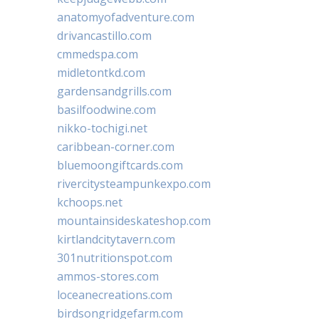
anatomyofadventure.com
drivancastillo.com
cmmedspa.com
midletontkd.com
gardensandgrills.com
basilfoodwine.com
nikko-tochigi.net
caribbean-corner.com
bluemoongiftcards.com
rivercitysteampunkexpo.com
kchoops.net
mountainsideskateshop.com
kirtlandcitytavern.com
301nutritionspot.com
ammos-stores.com
loceanecreations.com
birdsongridgefarm.com