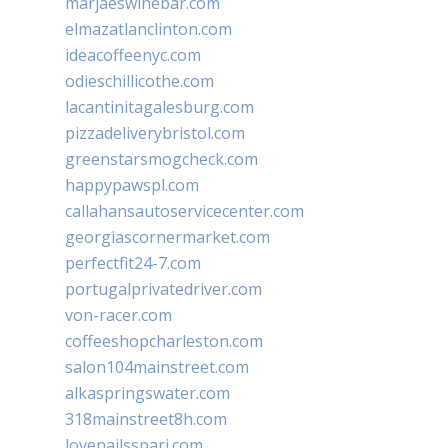
marjaeswinebar.com
elmazatlanclinton.com
ideacoffeenyc.com
odieschillicothe.com
lacantinitagalesburg.com
pizzadeliverybristol.com
greenstarsmogcheck.com
happypawspl.com
callahansautoservicecenter.com
georgiascornermarket.com
perfectfit24-7.com
portugalprivatedriver.com
von-racer.com
coffeeshopcharleston.com
salon104mainstreet.com
alkaspringswater.com
318mainstreet8h.com
lovenailsspari.com