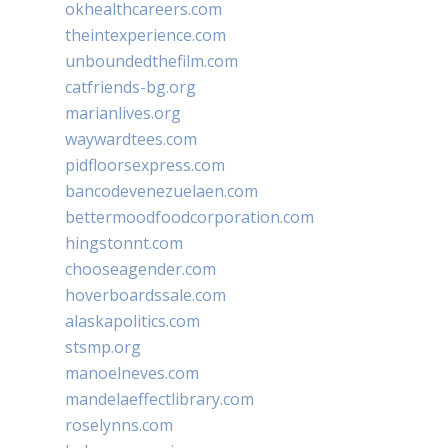
okhealthcareers.com
theintexperience.com
unboundedthefilm.com
catfriends-bg.org
marianlives.org
waywardtees.com
pidfloorsexpress.com
bancodevenezuelaen.com
bettermoodfoodcorporation.com
hingstonnt.com
chooseagender.com
hoverboardssale.com
alaskapolitics.com
stsmp.org
manoelneves.com
mandelaeffectlibrary.com
roselynns.com