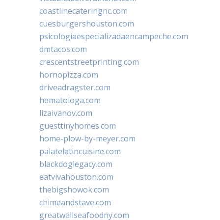
coastlinecateringnc.com
cuesburgershouston.com
psicologiaespecializadaencampeche.com
dmtacos.com
crescentstreetprinting.com
hornopizza.com
driveadragster.com
hematologa.com
lizaivanov.com
guesttinyhomes.com
home-plow-by-meyer.com
palatelatincuisine.com
blackdoglegacy.com
eatvivahouston.com
thebigshowok.com
chimeandstave.com
greatwallseafoodny.com