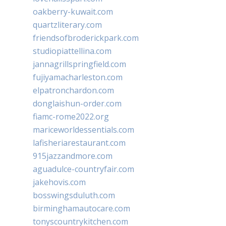
oakberry-kuwait.com
quartzliterary.com
friendsofbroderickpark.com
studiopiattellina.com
jannagrillspringfield.com
fujiyamacharleston.com
elpatronchardon.com
donglaishun-order.com
fiamc-rome2022.org
mariceworldessentials.com
lafisheriarestaurant.com
915jazzandmore.com
aguadulce-countryfair.com
jakehovis.com
bosswingsduluth.com
birminghamautocare.com
tonyscountrykitchen.com