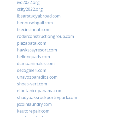
ivd2022.org
csity2022.org
ibsarstudyabroad.com
bennusehgall.com
tsecincinnati.com
roderconstructiongroup.com
plazabatai.com
hawkscayresort.com
hellonquads.com
diarioanimales.com
decogaleri.com
unavozparadios.com
shoes-vert.com
elbotanicopanama.com
shadyoaksrockportrvpark.com
jccoinlaundry.com
kautorepair.com