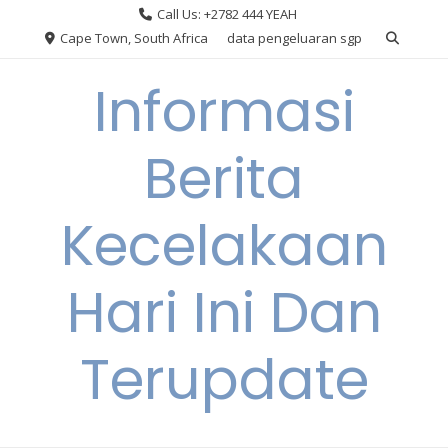
Skip
Call Us: +2782 444 YEAH
to
Cape Town, South Africa
data pengeluaran sgp
content
Informasi
Berita
Kecelakaan
Hari Ini Dan
Terupdate