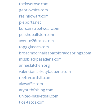
theloverose.com
gabriovoice.com
resinflowart.com
p-sports.net
korsairstreetwear.com
petshopallston.com
avenue26tacos.com
topgglasses.com
broadmoornailsspacoloradosprings.com
missblackpasadena.com
anneskitchen.org
valenciamarketytaqueria.com
reefrecordsllc.com
alawaffle.com
aryouthfishing.com
united-basketball.com
tios-tacos.com