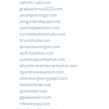
cafecito-satx.com
graduacionviu2023.com
pecanjackstogo.com
zengardendayspa.com
sparklejewelryinc.com
ironcladtattoostudio.com
bruinshome.com
annascleaningsvc.com
wolfcitytattoo.com
oysterbayturkeytrot.com
lafronterarestauranteybar.com
lilyandrosetearoom.com
olivesburgberrypatch.com
theslushkids.com
giobastian.com
glpascensori.com
rifloorepoxy.com