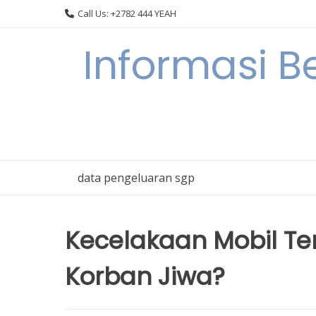
Skip
Call Us: +2782 444 YEAH
to
content
Informasi B
data pengeluaran sgp
Kecelakaan Mobil Te
Korban Jiwa?