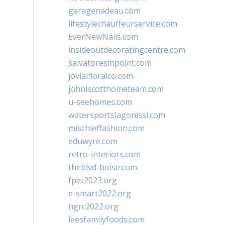
garagenadeau.com
lifestylechauffeurservice.com
EverNewNails.com
insideoutdecoratingcentre.com
salvatoresinpoint.com
jovialfloralco.com
johnlscotthometeam.com
u-seehomes.com
watersportslagonissi.com
mischieffashion.com
eduwyre.com
retro-interiors.com
theblvd-boise.com
fpet2023.org
e-smart2022.org
ngrc2022.org
leesfamilyfoods.com