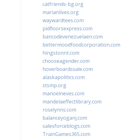
catfriends-bg.org
marianlives.org
waywardtees.com
pidfloorsexpress.com
bancodevenezuelaen.com
bettermoodfoodcorporation.com
hingstonnt.com
chooseagender.com
hoverboardssale.com
alaskapolitics.com
stsmp.org
manoelneves.com
mandelaeffectlibrary.com
roselynns.com
balanceyoganj.com
salesforceblogs.com
TrainGames365.com