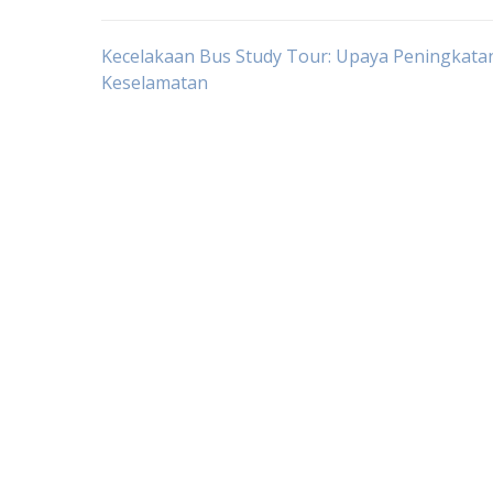
Post
Kecelakaan Bus Study Tour: Upaya Peningkata
Keselamatan
navigation