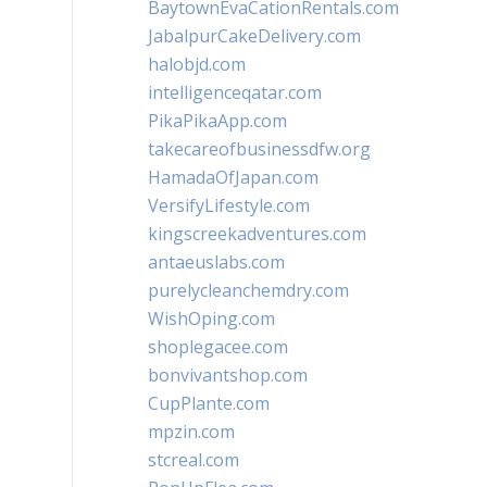
BaytownEvaCationRentals.com
JabalpurCakeDelivery.com
halobjd.com
intelligenceqatar.com
PikaPikaApp.com
takecareofbusinessdfw.org
HamadaOfJapan.com
VersifyLifestyle.com
kingscreekadventures.com
antaeuslabs.com
purelycleanchemdry.com
WishOping.com
shoplegacee.com
bonvivantshop.com
CupPlante.com
mpzin.com
stcreal.com