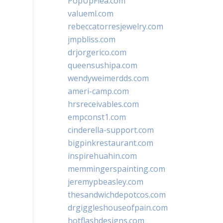
PopUpFlea.com
valueml.com
rebeccatorresjewelry.com
jmpbliss.com
drjorgerico.com
queensushipa.com
wendyweimerdds.com
ameri-camp.com
hrsreceivables.com
empconst1.com
cinderella-support.com
bigpinkrestaurant.com
inspirehuahin.com
memmingerspainting.com
jeremypbeasley.com
thesandwichdepotcos.com
drgiggleshouseofpain.com
hotflashdesigns.com