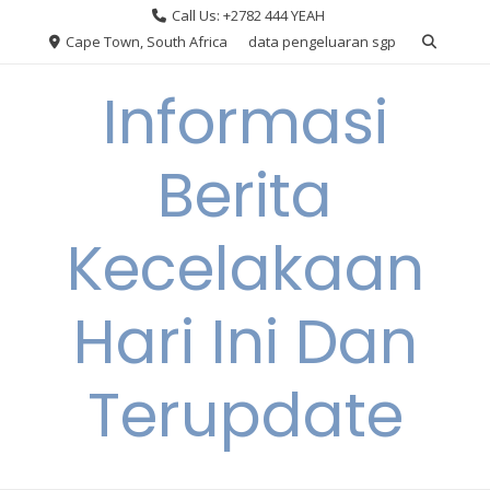
Skip
Call Us: +2782 444 YEAH
to
Cape Town, South Africa
data pengeluaran sgp
content
Informasi
Berita
Kecelakaan
Hari Ini Dan
Terupdate