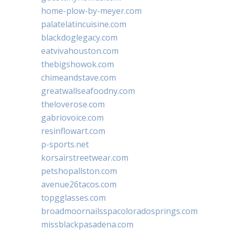
home-plow-by-meyer.com
palatelatincuisine.com
blackdoglegacy.com
eatvivahouston.com
thebigshowok.com
chimeandstave.com
greatwallseafoodny.com
theloverose.com
gabriovoice.com
resinflowart.com
p-sports.net
korsairstreetwear.com
petshopallston.com
avenue26tacos.com
topgglasses.com
broadmoornailsspacoloradosprings.com
missblackpasadena.com