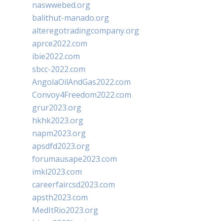
naswwebed.org
balithut-manado.org
alteregotradingcompany.org
aprce2022.com
ibie2022.com
sbcc-2022.com
AngolaOilAndGas2022.com
Convoy4Freedom2022.com
grur2023.org
hkhk2023.org
napm2023.org
apsdfd2023.org
forumausape2023.com
imkl2023.com
careerfaircsd2023.com
apsth2023.com
MedItRio2023.org