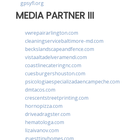
gpsyfl.org
MEDIA PARTNER III
vwrepairarlington.com
cleaningservicebaltimore-md.com
beckslandscapeandfence.com
vistaaltadelveramendi.com
coastlinecateringnc.com
cuesburgershouston.com
psicologiaespecializadaencampeche.com
dmtacos.com
crescentstreetprinting.com
hornopizza.com
driveadragster.com
hematologa.com
lizaivanov.com
guesttinyhomes.com