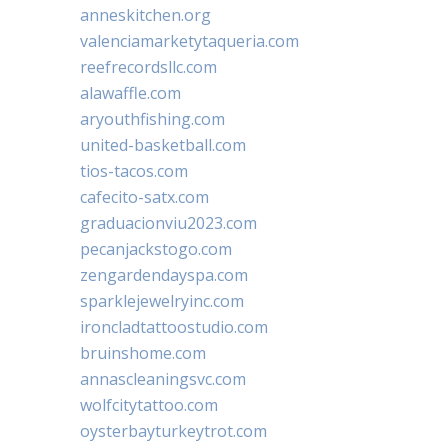
anneskitchen.org
valenciamarketytaqueria.com
reefrecordsllc.com
alawaffle.com
aryouthfishing.com
united-basketball.com
tios-tacos.com
cafecito-satx.com
graduacionviu2023.com
pecanjackstogo.com
zengardendayspa.com
sparklejewelryinc.com
ironcladtattoostudio.com
bruinshome.com
annascleaningsvc.com
wolfcitytattoo.com
oysterbayturkeytrot.com