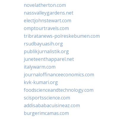
novelatherton.com
nassvalleygardens.net
electjohnstewart.com
omptourtravels.com
tribratanews-polreskebumen.com
rsudbayuasih.org
publikjurnalistik.org
juneteenthapparel.net
italywarm.com
journaloffinanceeconomics.com
kvk-kumari.org
foodscienceandtechnology.com
scisportsscience.com
addisababacuisineaz.com
burgerimcamas.com