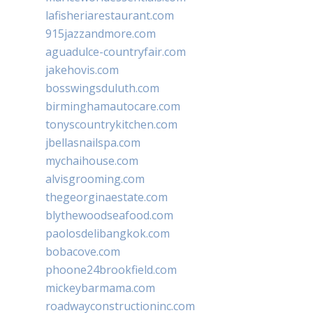
lafisheriarestaurant.com
915jazzandmore.com
aguadulce-countryfair.com
jakehovis.com
bosswingsduluth.com
birminghamautocare.com
tonyscountrykitchen.com
jbellasnailspa.com
mychaihouse.com
alvisgrooming.com
thegeorginaestate.com
blythewoodseafood.com
paolosdelibangkok.com
bobacove.com
phoone24brookfield.com
mickeybarmama.com
roadwayconstructioninc.com