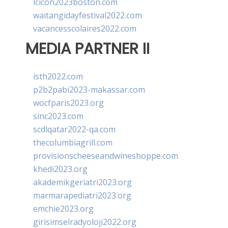
lcicon2023boston.com
waitangidayfestival2022.com
vacancesscolaires2022.com
MEDIA PARTNER II
isth2022.com
p2b2pabi2023-makassar.com
wocfparis2023.org
sinc2023.com
scdlqatar2022-qa.com
thecolumbiagrill.com
provisionscheeseandwineshoppe.com
khedi2023.org
akademikgeriatri2023.org
marmarapediatri2023.org
emchie2023.org
girisimselradyoloji2022.org