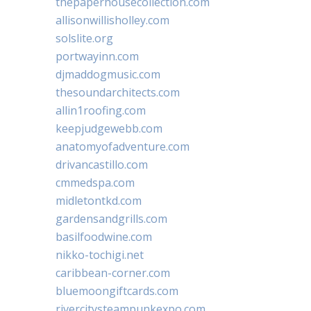
thepaperhousecollection.com
allisonwillisholley.com
solslite.org
portwayinn.com
djmaddogmusic.com
thesoundarchitects.com
allin1roofing.com
keepjudgewebb.com
anatomyofadventure.com
drivancastillo.com
cmmedspa.com
midletontkd.com
gardensandgrills.com
basilfoodwine.com
nikko-tochigi.net
caribbean-corner.com
bluemoongiftcards.com
rivercitysteampunkexpo.com