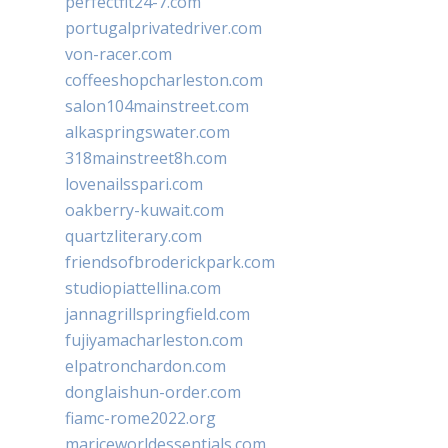
perfectfit24-7.com
portugalprivatedriver.com
von-racer.com
coffeeshopcharleston.com
salon104mainstreet.com
alkaspringswater.com
318mainstreet8h.com
lovenailsspari.com
oakberry-kuwait.com
quartzliterary.com
friendsofbroderickpark.com
studiopiattellina.com
jannagrillspringfield.com
fujiyamacharleston.com
elpatronchardon.com
donglaishun-order.com
fiamc-rome2022.org
mariceworldessentials.com