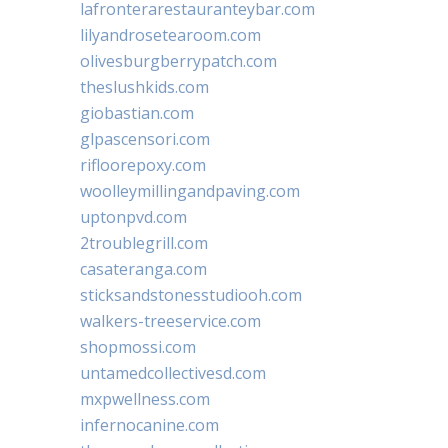
lafronterarestauranteybar.com
lilyandrosetearoom.com
olivesburgberrypatch.com
theslushkids.com
giobastian.com
glpascensori.com
rifloorepoxy.com
woolleymillingandpaving.com
uptonpvd.com
2troublegrill.com
casateranga.com
sticksandstonesstudiooh.com
walkers-treeservice.com
shopmossi.com
untamedcollectivesd.com
mxpwellness.com
infernocanine.com