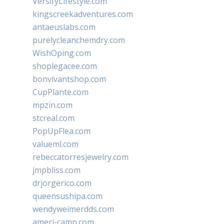
VersifyLifestyle.com
kingscreekadventures.com
antaeuslabs.com
purelycleanchemdry.com
WishOping.com
shoplegacee.com
bonvivantshop.com
CupPlante.com
mpzin.com
stcreal.com
PopUpFlea.com
valueml.com
rebeccatorresjewelry.com
jmpbliss.com
drjorgerico.com
queensushipa.com
wendyweimerdds.com
ameri-camp.com