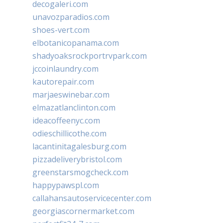
decogaleri.com
unavozparadios.com
shoes-vert.com
elbotanicopanama.com
shadyoaksrockportrvpark.com
jccoinlaundry.com
kautorepair.com
marjaeswinebar.com
elmazatlanclinton.com
ideacoffeenyc.com
odieschillicothe.com
lacantinitagalesburg.com
pizzadeliverybristol.com
greenstarsmogcheck.com
happypawspl.com
callahansautoservicecenter.com
georgiascornermarket.com