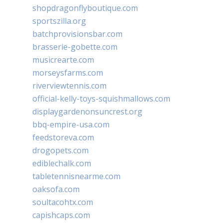
shopdragonflyboutique.com
sportszilla.org
batchprovisionsbar.com
brasserie-gobette.com
musicrearte.com
morseysfarms.com
riverviewtennis.com
official-kelly-toys-squishmallows.com
displaygardenonsuncrest.org
bbq-empire-usa.com
feedstoreva.com
drogopets.com
ediblechalk.com
tabletennisnearme.com
oaksofa.com
soultacohtx.com
capishcaps.com