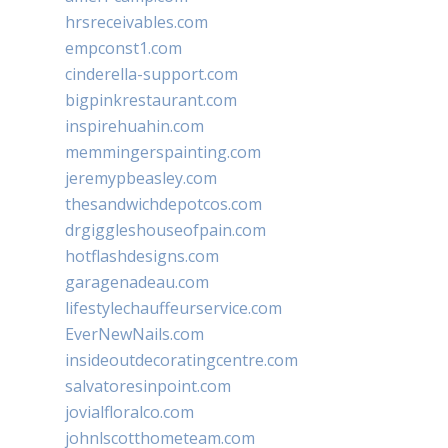
hrsreceivables.com
empconst1.com
cinderella-support.com
bigpinkrestaurant.com
inspirehuahin.com
memmingerspainting.com
jeremypbeasley.com
thesandwichdepotcos.com
drgiggleshouseofpain.com
hotflashdesigns.com
garagenadeau.com
lifestylechauffeurservice.com
EverNewNails.com
insideoutdecoratingcentre.com
salvatoresinpoint.com
jovialfloralco.com
johnlscotthometeam.com