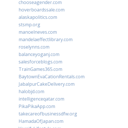
chooseagender.com
hoverboardssale.com
alaskapolitics.com
stsmp.org
manoelneves.com
mandelaeffectlibrary.com
roselynns.com
balanceyoganj.com
salesforceblogs.com
TrainGames365.com
BaytownEvaCationRentals.com
JabalpurCakeDelivery.com
halobjd.com
intelligenceqatar.com
PikaPikaApp.com
takecareofbusinessdfw.org
HamadaOfJapan.com