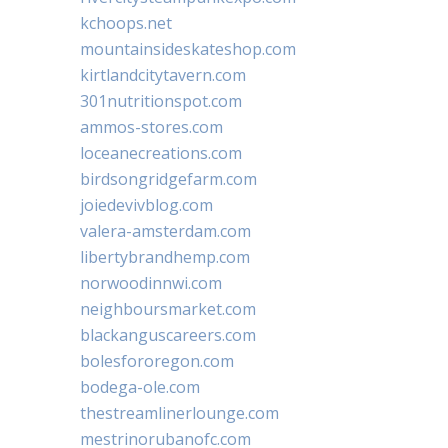
kchoops.net
mountainsideskateshop.com
kirtlandcitytavern.com
301nutritionspot.com
ammos-stores.com
loceanecreations.com
birdsongridgefarm.com
joiedevivblog.com
valera-amsterdam.com
libertybrandhemp.com
norwoodinnwi.com
neighboursmarket.com
blackanguscareers.com
bolesfororegon.com
bodega-ole.com
thestreamlinerlounge.com
mestrinorubanofc.com