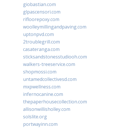
giobastian.com
glpascensori.com
rifloorepoxy.com
woolleymillingandpaving.com
uptonpvd.com
2troublegrill.com
casateranga.com
sticksandstonesstudiooh.com
walkers-treeservice.com
shopmossi.com
untamedcollectivesd.com
mxpwellness.com
infernocanine.com
thepaperhousecollection.com
allisonwillisholley.com
solslite.org
portwayinn.com