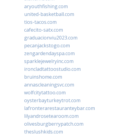
aryouthfishing.com
united-basketball.com
tios-tacos.com
cafecito-satx.com
graduacionviu2023.com
pecanjackstogo.com
zengardendayspa.com
sparklejewelryinc.com
ironcladtattoostudio.com
bruinshome.com
annascleaningsvc.com
wolfcitytattoo.com
oysterbayturkeytrot.com
lafronterarestauranteybar.com
lilyandrosetearoom.com
olivesburgberrypatch.com
theslushkids.com