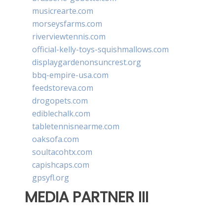
musicrearte.com
morseysfarms.com
riverviewtennis.com
official-kelly-toys-squishmallows.com
displaygardenonsuncrest.org
bbq-empire-usa.com
feedstoreva.com
drogopets.com
ediblechalk.com
tabletennisnearme.com
oaksofa.com
soultacohtx.com
capishcaps.com
gpsyfl.org
MEDIA PARTNER III