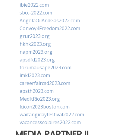
ibie2022.com
sbcc-2022.com
AngolaOilAndGas2022.com
Convoy4Freedom2022.com
grur2023.org
hkhk2023.org
napm2023.org
apsdfd2023.org
forumausape2023.com
imkl2023.com
careerfaircsd2023.com
apsth2023.com
MedItRio2023.org
lcicon2023boston.com
waitangidayfestival2022.com
vacancesscolaires2022.com
MEDIA PARTNER II