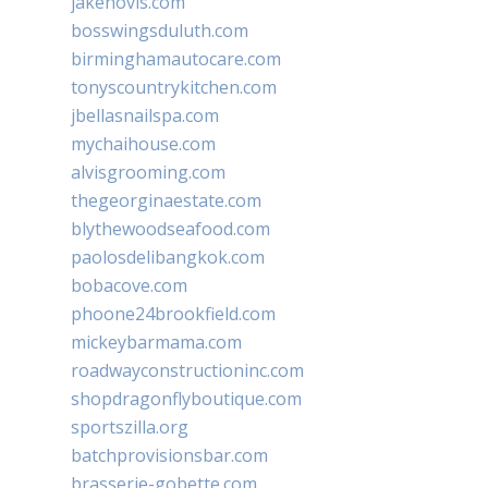
jakehovis.com
bosswingsduluth.com
birminghamautocare.com
tonyscountrykitchen.com
jbellasnailspa.com
mychaihouse.com
alvisgrooming.com
thegeorginaestate.com
blythewoodseafood.com
paolosdelibangkok.com
bobacove.com
phoone24brookfield.com
mickeybarmama.com
roadwayconstructioninc.com
shopdragonflyboutique.com
sportszilla.org
batchprovisionsbar.com
brasserie-gobette.com