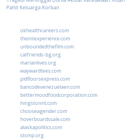
Tragedi Meninggal Dunia Akibat Kecelakaan: Kisah
Pahit Keluarga Korban
okhealthcareers.com
theintexperience.com
unboundedthefilm.com
catfriends-bg.org
marianlives.org
waywardtees.com
pidfloorsexpress.com
bancodevenezuelaen.com
bettermoodfoodcorporation.com
hingstonnt.com
chooseagender.com
hoverboardssale.com
alaskapolitics.com
stsmp.org