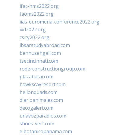
ifac-hms2022.org
taoms2022.org
iias-euromena-conference2022.org
ivd2022.org
csity2022.org
ibsarstudyabroad.com
bennusehgall.com
tsecincinnati.com
roderconstructiongroup.com
plazabatai.com
hawkscayresort.com
hellonquads.com
diarioanimales.com
decogaleri.com
unavozparadios.com
shoes-vert.com
elbotanicopanama.com