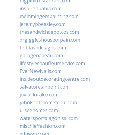
bigpinkrestaurant.com
inspirehuahin.com
memmingerspainting.com
jeremypbeasley.com
thesandwichdepotcos.com
drgiggleshouseofpain.com
hotflashdesigns.com
garagenadeau.com
lifestylechauffeurservice.com
EverNewNails.com
insideoutdecoratingcentre.com
salvatoresinpoint.com
jovialfloralco.com
johnlscotthometeam.com
u-seehomes.com
watersportslagonissi.com
mischieffashion.com
eduwyre.com