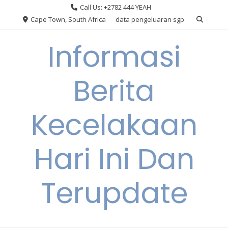
Skip
Call Us: +2782 444 YEAH
to
Cape Town, South Africa
data pengeluaran sgp
content
Informasi
Berita
Kecelakaan
Hari Ini Dan
Terupdate