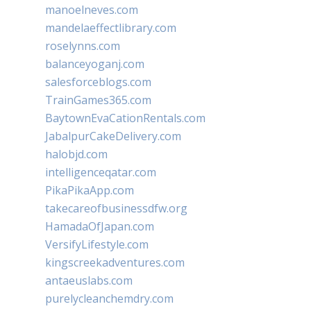
manoelneves.com
mandelaeffectlibrary.com
roselynns.com
balanceyoganj.com
salesforceblogs.com
TrainGames365.com
BaytownEvaCationRentals.com
JabalpurCakeDelivery.com
halobjd.com
intelligenceqatar.com
PikaPikaApp.com
takecareofbusinessdfw.org
HamadaOfJapan.com
VersifyLifestyle.com
kingscreekadventures.com
antaeuslabs.com
purelycleanchemdry.com