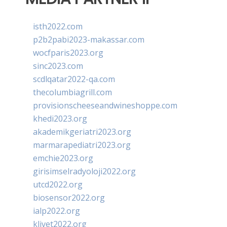
isth2022.com
p2b2pabi2023-makassar.com
wocfparis2023.org
sinc2023.com
scdlqatar2022-qa.com
thecolumbiagrill.com
provisionscheeseandwineshoppe.com
khedi2023.org
akademikgeriatri2023.org
marmarapediatri2023.org
emchie2023.org
girisimselradyoloji2022.org
utcd2022.org
biosensor2022.org
ialp2022.org
klivet2022.org