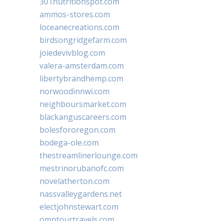
301nutritionspot.com
ammos-stores.com
loceanecreations.com
birdsongridgefarm.com
joiedevivblog.com
valera-amsterdam.com
libertybrandhemp.com
norwoodinnwi.com
neighboursmarket.com
blackanguscareers.com
bolesfororegon.com
bodega-ole.com
thestreamlinerlounge.com
mestrinorubanofc.com
novelatherton.com
nassvalleygardens.net
electjohnstewart.com
omptourtravels.com