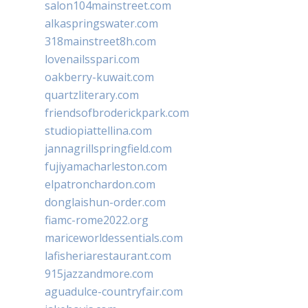
salon104mainstreet.com
alkaspringswater.com
318mainstreet8h.com
lovenailsspari.com
oakberry-kuwait.com
quartzliterary.com
friendsofbroderickpark.com
studiopiattellina.com
jannagrillspringfield.com
fujiyamacharleston.com
elpatronchardon.com
donglaishun-order.com
fiamc-rome2022.org
mariceworldessentials.com
lafisheriarestaurant.com
915jazzandmore.com
aguadulce-countryfair.com