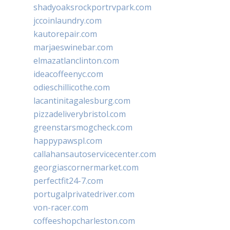
shadyoaksrockportrvpark.com
jccoinlaundry.com
kautorepair.com
marjaeswinebar.com
elmazatlanclinton.com
ideacoffeenyc.com
odieschillicothe.com
lacantinitagalesburg.com
pizzadeliverybristol.com
greenstarsmogcheck.com
happypawspl.com
callahansautoservicecenter.com
georgiascornermarket.com
perfectfit24-7.com
portugalprivatedriver.com
von-racer.com
coffeeshopcharleston.com