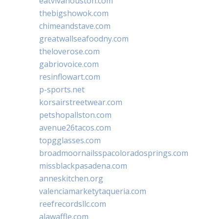
eatvivahouston.com
thebigshowok.com
chimeandstave.com
greatwallseafoodny.com
theloverose.com
gabriovoice.com
resinflowart.com
p-sports.net
korsairstreetwear.com
petshopallston.com
avenue26tacos.com
topgglasses.com
broadmoornailsspacoloradosprings.com
missblackpasadena.com
anneskitchen.org
valenciamarketytaqueria.com
reefrecordsllc.com
alawaffle.com