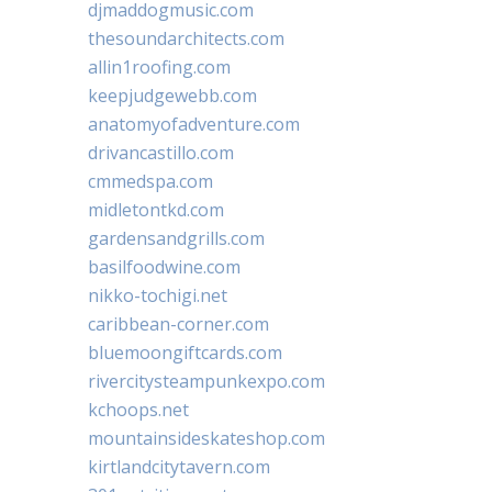
djmaddogmusic.com
thesoundarchitects.com
allin1roofing.com
keepjudgewebb.com
anatomyofadventure.com
drivancastillo.com
cmmedspa.com
midletontkd.com
gardensandgrills.com
basilfoodwine.com
nikko-tochigi.net
caribbean-corner.com
bluemoongiftcards.com
rivercitysteampunkexpo.com
kchoops.net
mountainsideskateshop.com
kirtlandcitytavern.com