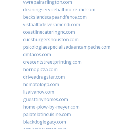
vwrepairarlington.com
cleaningservicebaltimore-md.com
beckslandscapeandfence.com
vistaaltadelveramendi.com
coastlinecateringnc.com
cuesburgershouston.com
psicologiaespecializadaencampeche.com
dmtacos.com
crescentstreetprinting.com
hornopizza.com
driveadragster.com
hematologa.com
lizaivanov.com
guesttinyhomes.com
home-plow-by-meyer.com
palatelatincuisine.com
blackdoglegacy.com