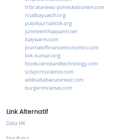
tribratanews-polreskebumen.com
rsudbayuasih.org
publikjurnalistik.org
juneteenthapparel.net
italywarm.com
journaloffinanceeconomics.com
kvk-kumari.org
foodscienceandtechnology.com
scisportsscience.com
addisababacuisineaz.com
burgerimcamas.com
Link Alternatif
Data HK
Slot Pulsa