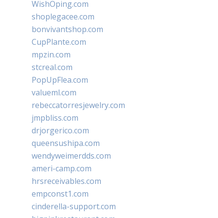
WishOping.com
shoplegacee.com
bonvivantshop.com
CupPlante.com
mpzin.com
stcreal.com
PopUpFlea.com
valueml.com
rebeccatorresjewelry.com
jmpbliss.com
drjorgerico.com
queensushipa.com
wendyweimerdds.com
ameri-camp.com
hrsreceivables.com
empconst1.com
cinderella-support.com