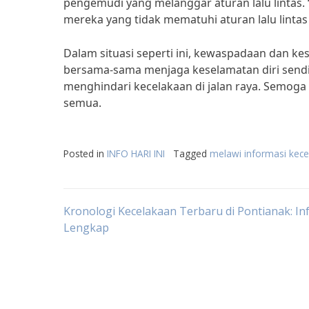
pengemudi yang melanggar aturan lalu lintas
mereka yang tidak mematuhi aturan lalu lintas
Dalam situasi seperti ini, kewaspadaan dan ke
bersama-sama menjaga keselamatan diri sendir
menghindari kecelakaan di jalan raya. Semoga 
semua.
Posted in
INFO HARI INI
Tagged
melawi informasi kecel
Post
Kronologi Kecelakaan Terbaru di Pontianak: In
Lengkap
navigation