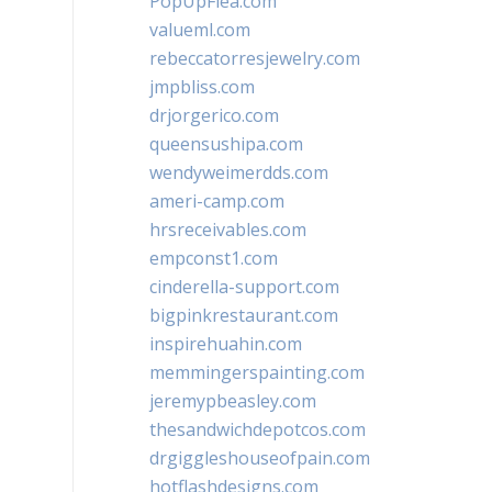
PopUpFlea.com
valueml.com
rebeccatorresjewelry.com
jmpbliss.com
drjorgerico.com
queensushipa.com
wendyweimerdds.com
ameri-camp.com
hrsreceivables.com
empconst1.com
cinderella-support.com
bigpinkrestaurant.com
inspirehuahin.com
memmingerspainting.com
jeremypbeasley.com
thesandwichdepotcos.com
drgiggleshouseofpain.com
hotflashdesigns.com