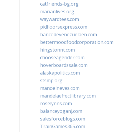
catfriends-bg.org
marianlives.org
waywardtees.com
pidfloorsexpress.com
bancodevenezuelaen.com
bettermoodfoodcorporation.com
hingstonnt.com
chooseagender.com
hoverboardssale.com
alaskapolitics.com
stsmp.org
manoelneves.com
mandelaeffectlibrary.com
roselynns.com
balanceyoganj.com
salesforceblogs.com
TrainGames365.com