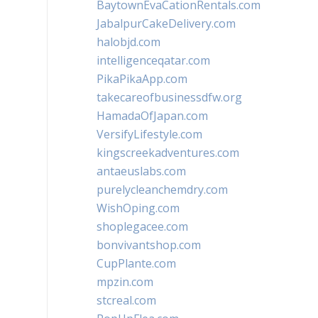
BaytownEvaCationRentals.com
JabalpurCakeDelivery.com
halobjd.com
intelligenceqatar.com
PikaPikaApp.com
takecareofbusinessdfw.org
HamadaOfJapan.com
VersifyLifestyle.com
kingscreekadventures.com
antaeuslabs.com
purelycleanchemdry.com
WishOping.com
shoplegacee.com
bonvivantshop.com
CupPlante.com
mpzin.com
stcreal.com