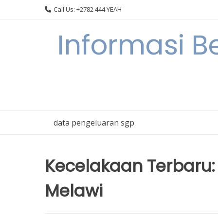
Skip
Call Us: +2782 444 YEAH
to
content
Informasi B
data pengeluaran sgp
Kecelakaan Terbaru: 
Melawi