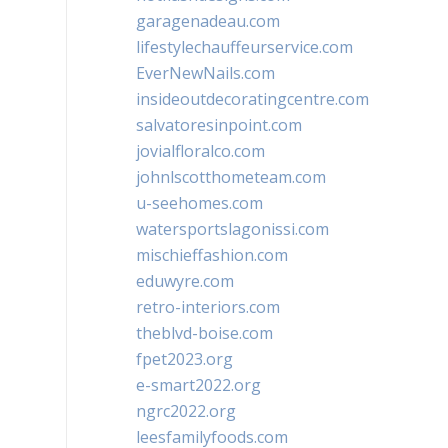
garagenadeau.com
lifestylechauffeurservice.com
EverNewNails.com
insideoutdecoratingcentre.com
salvatoresinpoint.com
jovialfloralco.com
johnlscotthometeam.com
u-seehomes.com
watersportslagonissi.com
mischieffashion.com
eduwyre.com
retro-interiors.com
theblvd-boise.com
fpet2023.org
e-smart2022.org
ngrc2022.org
leesfamilyfoods.com