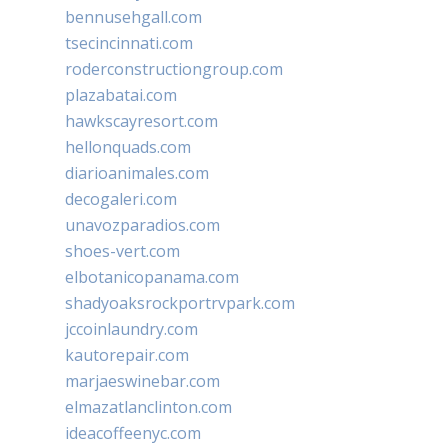
bennusehgall.com
tsecincinnati.com
roderconstructiongroup.com
plazabatai.com
hawkscayresort.com
hellonquads.com
diarioanimales.com
decogaleri.com
unavozparadios.com
shoes-vert.com
elbotanicopanama.com
shadyoaksrockportrvpark.com
jccoinlaundry.com
kautorepair.com
marjaeswinebar.com
elmazatlanclinton.com
ideacoffeenyc.com