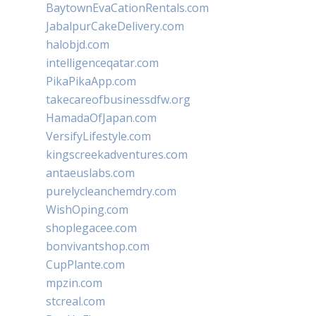
BaytownEvaCationRentals.com
JabalpurCakeDelivery.com
halobjd.com
intelligenceqatar.com
PikaPikaApp.com
takecareofbusinessdfw.org
HamadaOfJapan.com
VersifyLifestyle.com
kingscreekadventures.com
antaeuslabs.com
purelycleanchemdry.com
WishOping.com
shoplegacee.com
bonvivantshop.com
CupPlante.com
mpzin.com
stcreal.com