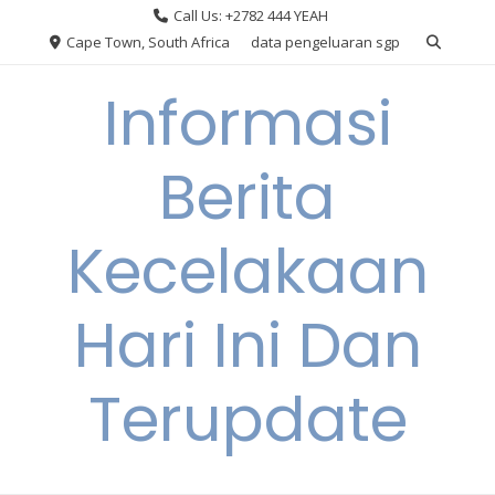
Skip
Call Us: +2782 444 YEAH
to
Cape Town, South Africa
data pengeluaran sgp
content
Informasi
Berita
Kecelakaan
Hari Ini Dan
Terupdate