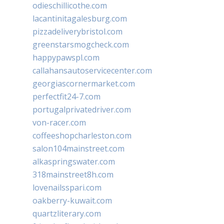
odieschillicothe.com
lacantinitagalesburg.com
pizzadeliverybristol.com
greenstarsmogcheck.com
happypawspl.com
callahansautoservicecenter.com
georgiascornermarket.com
perfectfit24-7.com
portugalprivatedriver.com
von-racer.com
coffeeshopcharleston.com
salon104mainstreet.com
alkaspringswater.com
318mainstreet8h.com
lovenailsspari.com
oakberry-kuwait.com
quartzliterary.com