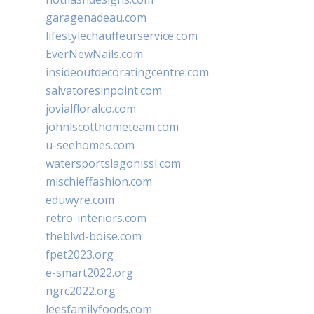
garagenadeau.com
lifestylechauffeurservice.com
EverNewNails.com
insideoutdecoratingcentre.com
salvatoresinpoint.com
jovialfloralco.com
johnlscotthometeam.com
u-seehomes.com
watersportslagonissi.com
mischieffashion.com
eduwyre.com
retro-interiors.com
theblvd-boise.com
fpet2023.org
e-smart2022.org
ngrc2022.org
leesfamilyfoods.com