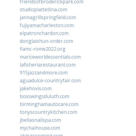
friendsofbroderickpark.com
studiopiattellina.com
jannagrillspringfield.com
fujiyamacharleston.com
elpatronchardon.com
donglaishun-order.com
fiamc-rome2022.org
mariceworldessentials.com
lafisheriarestaurant.com
915jazzandmore.com
aguadulce-countryfair.com
jakehovis.com
bosswingsduluth.com
birminghamautocare.com
tonyscountrykitchen.com
jbellasnailspa.com
mychaihouse.com
alvisgrooming.com