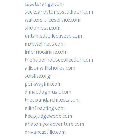
casateranga.com
sticksandstonesstudiooh.com
walkers-treeservice.com
shopmossi.com
untamedcollectivesd.com
mxpwellness.com
infernocanine.com
thepaperhousecollection.com
allisonwillisholley.com
solslite.org
portwayinn.com
djmaddogmusic.com
thesoundarchitects.com
allin1roofing.com
keepjudgewebb.com
anatomyofadventure.com
drivancastillo.com