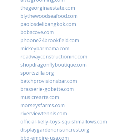
thegeorginaestate.com
blythewoodseafood.com
paolosdelibangkok.com
bobacove.com
phoone24brookfield.com
mickeybarmama.com
roadwayconstructioninc.com
shopdragonflyboutique.com
sportszilla.org
batchprovisionsbar.com
brasserie-gobette.com
musicrearte.com
morseysfarms.com
riverviewtennis.com
official-kelly-toys-squishmallows.com
displaygardenonsuncrest.org
bbq-empire-usa.com