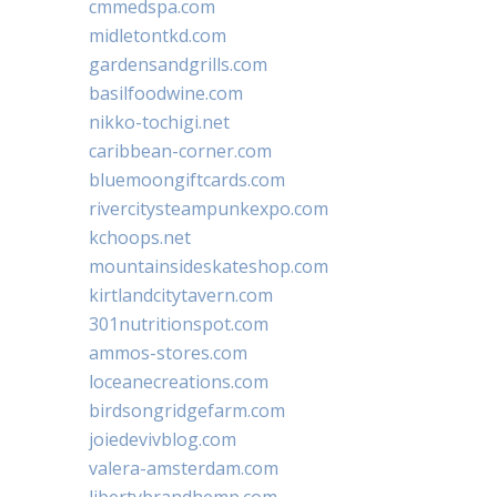
cmmedspa.com
midletontkd.com
gardensandgrills.com
basilfoodwine.com
nikko-tochigi.net
caribbean-corner.com
bluemoongiftcards.com
rivercitysteampunkexpo.com
kchoops.net
mountainsideskateshop.com
kirtlandcitytavern.com
301nutritionspot.com
ammos-stores.com
loceanecreations.com
birdsongridgefarm.com
joiedevivblog.com
valera-amsterdam.com
libertybrandhemp.com