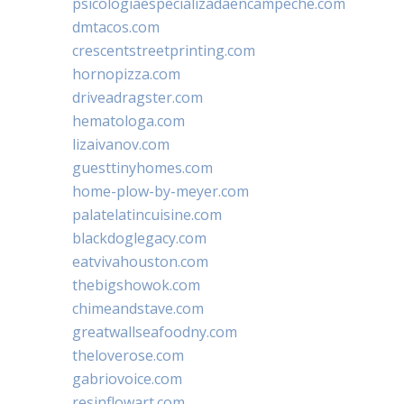
psicologiaespecializadaencampeche.com
dmtacos.com
crescentstreetprinting.com
hornopizza.com
driveadragster.com
hematologa.com
lizaivanov.com
guesttinyhomes.com
home-plow-by-meyer.com
palatelatincuisine.com
blackdoglegacy.com
eatvivahouston.com
thebigshowok.com
chimeandstave.com
greatwallseafoodny.com
theloverose.com
gabriovoice.com
resinflowart.com