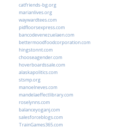
catfriends-bg.org
marianlives.org
waywardtees.com
pidfloorsexpress.com
bancodevenezuelaen.com
bettermoodfoodcorporation.com
hingstonnt.com
chooseagender.com
hoverboardssale.com
alaskapolitics.com
stsmp.org
manoelneves.com
mandelaeffectlibrary.com
roselynns.com
balanceyoganj.com
salesforceblogs.com
TrainGames365.com