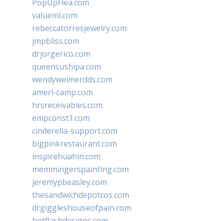
PopUpFlea.com
valueml.com
rebeccatorresjewelry.com
jmpbliss.com
drjorgerico.com
queensushipa.com
wendyweimerdds.com
ameri-camp.com
hrsreceivables.com
empconst1.com
cinderella-support.com
bigpinkrestaurant.com
inspirehuahin.com
memmingerspainting.com
jeremypbeasley.com
thesandwichdepotcos.com
drgiggleshouseofpain.com
hotflashdesigns.com