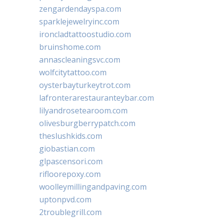
zengardendayspa.com
sparklejewelryinc.com
ironcladtattoostudio.com
bruinshome.com
annascleaningsvc.com
wolfcitytattoo.com
oysterbayturkeytrot.com
lafronterarestauranteybar.com
lilyandrosetearoom.com
olivesburgberrypatch.com
theslushkids.com
giobastian.com
glpascensori.com
rifloorepoxy.com
woolleymillingandpaving.com
uptonpvd.com
2troublegrill.com