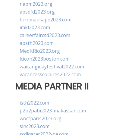
napm2023.org
apsdfd2023.org
forumausape2023.com
imkl2023.com
careerfaircsd2023.com
apsth2023.com
MedItRio2023.org
lcicon2023boston.com
waitangidayfestival2022.com
vacancesscolaires2022.com
MEDIA PARTNER II
isth2022.com
p2b2pabi2023-makassar.com
wocfparis2023.org
sinc2023.com
scdlqatar2022-qa.com