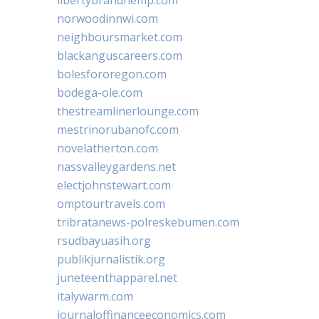
norwoodinnwi.com
neighboursmarket.com
blackanguscareers.com
bolesfororegon.com
bodega-ole.com
thestreamlinerlounge.com
mestrinorubanofc.com
novelatherton.com
nassvalleygardens.net
electjohnstewart.com
omptourtravels.com
tribratanews-polreskebumen.com
rsudbayuasih.org
publikjurnalistik.org
juneteenthapparel.net
italywarm.com
journaloffinanceeconomics.com