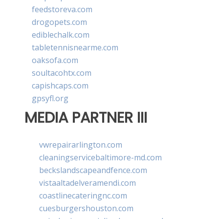
feedstoreva.com
drogopets.com
ediblechalk.com
tabletennisnearme.com
oaksofa.com
soultacohtx.com
capishcaps.com
gpsyfl.org
MEDIA PARTNER III
vwrepairarlington.com
cleaningservicebaltimore-md.com
beckslandscapeandfence.com
vistaaltadelveramendi.com
coastlinecateringnc.com
cuesburgershouston.com