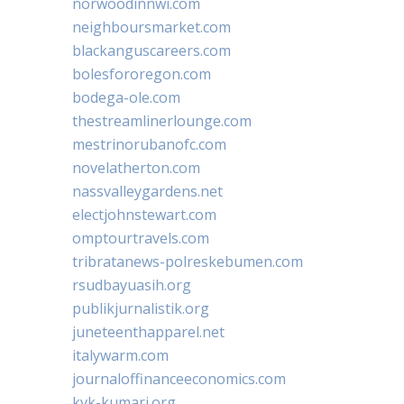
norwoodinnwi.com
neighboursmarket.com
blackanguscareers.com
bolesfororegon.com
bodega-ole.com
thestreamlinerlounge.com
mestrinorubanofc.com
novelatherton.com
nassvalleygardens.net
electjohnstewart.com
omptourtravels.com
tribratanews-polreskebumen.com
rsudbayuasih.org
publikjurnalistik.org
juneteenthapparel.net
italywarm.com
journaloffinanceeconomics.com
kvk-kumari.org