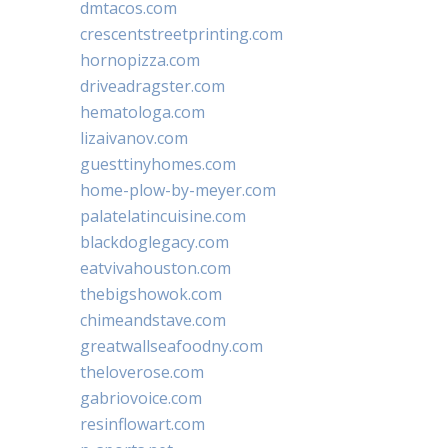
dmtacos.com
crescentstreetprinting.com
hornopizza.com
driveadragster.com
hematologa.com
lizaivanov.com
guesttinyhomes.com
home-plow-by-meyer.com
palatelatincuisine.com
blackdoglegacy.com
eatvivahouston.com
thebigshowok.com
chimeandstave.com
greatwallseafoodny.com
theloverose.com
gabriovoice.com
resinflowart.com