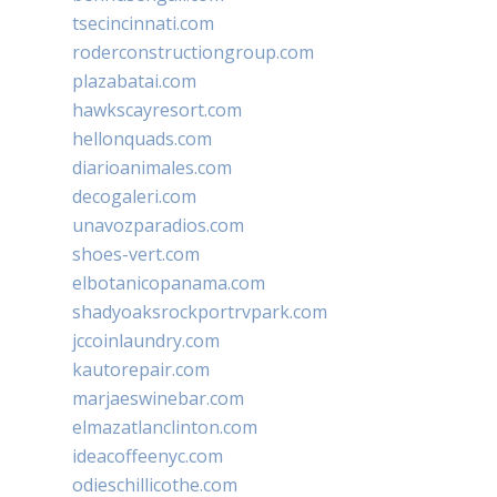
tsecincinnati.com
roderconstructiongroup.com
plazabatai.com
hawkscayresort.com
hellonquads.com
diarioanimales.com
decogaleri.com
unavozparadios.com
shoes-vert.com
elbotanicopanama.com
shadyoaksrockportrvpark.com
jccoinlaundry.com
kautorepair.com
marjaeswinebar.com
elmazatlanclinton.com
ideacoffeenyc.com
odieschillicothe.com