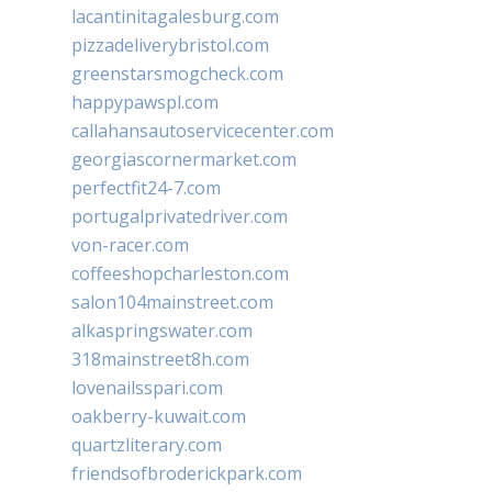
lacantinitagalesburg.com
pizzadeliverybristol.com
greenstarsmogcheck.com
happypawspl.com
callahansautoservicecenter.com
georgiascornermarket.com
perfectfit24-7.com
portugalprivatedriver.com
von-racer.com
coffeeshopcharleston.com
salon104mainstreet.com
alkaspringswater.com
318mainstreet8h.com
lovenailsspari.com
oakberry-kuwait.com
quartzliterary.com
friendsofbroderickpark.com