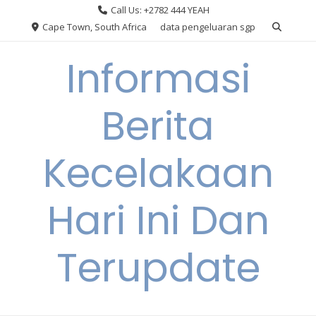
Skip
Call Us: +2782 444 YEAH
to
Cape Town, South Africa
data pengeluaran sgp
content
Informasi
Berita
Kecelakaan
Hari Ini Dan
Terupdate