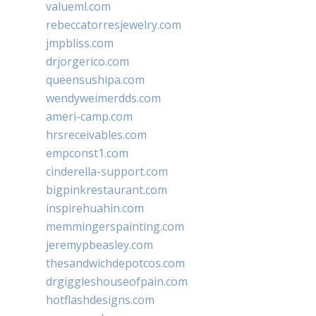
valueml.com
rebeccatorresjewelry.com
jmpbliss.com
drjorgerico.com
queensushipa.com
wendyweimerdds.com
ameri-camp.com
hrsreceivables.com
empconst1.com
cinderella-support.com
bigpinkrestaurant.com
inspirehuahin.com
memmingerspainting.com
jeremypbeasley.com
thesandwichdepotcos.com
drgiggleshouseofpain.com
hotflashdesigns.com