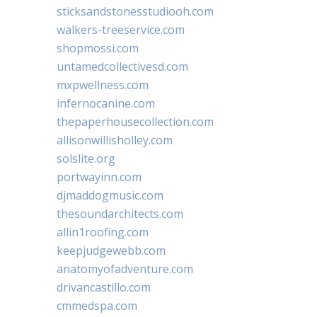
sticksandstonesstudiooh.com
walkers-treeservice.com
shopmossi.com
untamedcollectivesd.com
mxpwellness.com
infernocanine.com
thepaperhousecollection.com
allisonwillisholley.com
solslite.org
portwayinn.com
djmaddogmusic.com
thesoundarchitects.com
allin1roofing.com
keepjudgewebb.com
anatomyofadventure.com
drivancastillo.com
cmmedspa.com