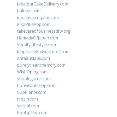
JabalpurCakeDelivery.com
halobjd.com
intelligenceqatar.com
PikaPikaApp.com
takecareofbusinessdfw.org
HamadaOfJapan.com
VersifyLifestyle.com
kingscreekadventures.com
antaeuslabs.com
purelycleanchemdry.com
WishOping.com
shoplegacee.com
bonvivantshop.com
CupPlante.com
mpzin.com
stcreal.com
PopUpFlea.com