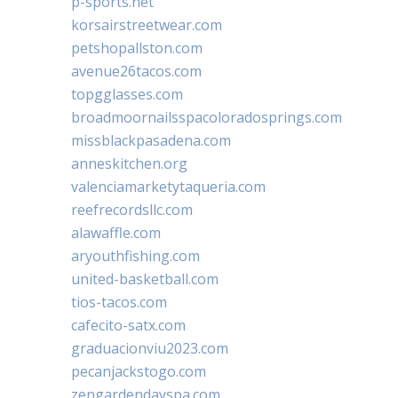
p-sports.net
korsairstreetwear.com
petshopallston.com
avenue26tacos.com
topgglasses.com
broadmoornailsspacoloradosprings.com
missblackpasadena.com
anneskitchen.org
valenciamarketytaqueria.com
reefrecordsllc.com
alawaffle.com
aryouthfishing.com
united-basketball.com
tios-tacos.com
cafecito-satx.com
graduacionviu2023.com
pecanjackstogo.com
zengardendayspa.com