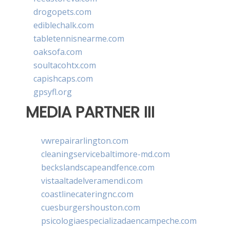
drogopets.com
ediblechalk.com
tabletennisnearme.com
oaksofa.com
soultacohtx.com
capishcaps.com
gpsyfl.org
MEDIA PARTNER III
vwrepairarlington.com
cleaningservicebaltimore-md.com
beckslandscapeandfence.com
vistaaltadelveramendi.com
coastlinecateringnc.com
cuesburgershouston.com
psicologiaespecializadaencampeche.com