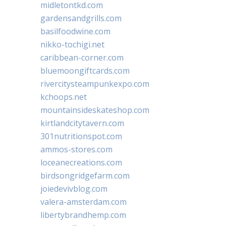
midletontkd.com
gardensandgrills.com
basilfoodwine.com
nikko-tochigi.net
caribbean-corner.com
bluemoongiftcards.com
rivercitysteampunkexpo.com
kchoops.net
mountainsideskateshop.com
kirtlandcitytavern.com
301nutritionspot.com
ammos-stores.com
loceanecreations.com
birdsongridgefarm.com
joiedevivblog.com
valera-amsterdam.com
libertybrandhemp.com