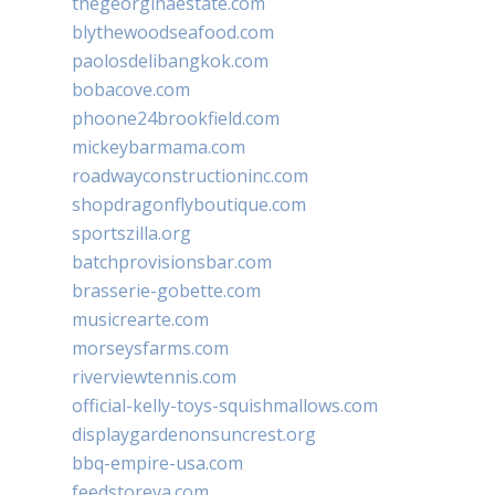
thegeorginaestate.com
blythewoodseafood.com
paolosdelibangkok.com
bobacove.com
phoone24brookfield.com
mickeybarmama.com
roadwayconstructioninc.com
shopdragonflyboutique.com
sportszilla.org
batchprovisionsbar.com
brasserie-gobette.com
musicrearte.com
morseysfarms.com
riverviewtennis.com
official-kelly-toys-squishmallows.com
displaygardenonsuncrest.org
bbq-empire-usa.com
feedstoreva.com