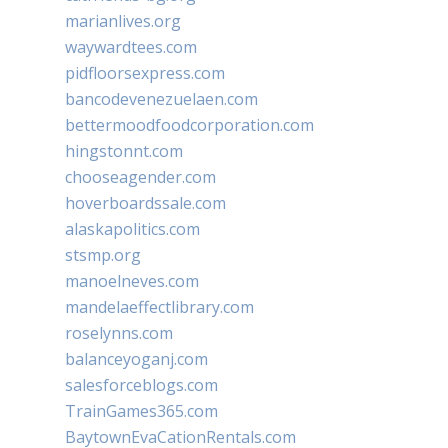
marianlives.org
waywardtees.com
pidfloorsexpress.com
bancodevenezuelaen.com
bettermoodfoodcorporation.com
hingstonnt.com
chooseagender.com
hoverboardssale.com
alaskapolitics.com
stsmp.org
manoelneves.com
mandelaeffectlibrary.com
roselynns.com
balanceyoganj.com
salesforceblogs.com
TrainGames365.com
BaytownEvaCationRentals.com