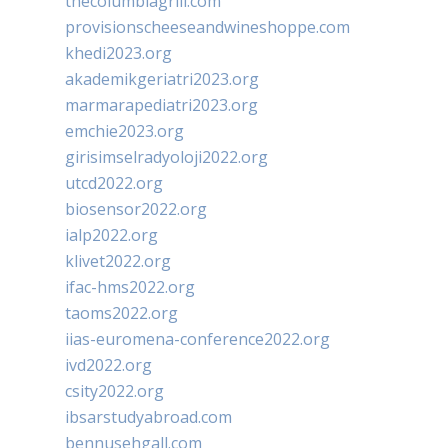
thecolumbiagrill.com
provisionscheeseandwineshoppe.com
khedi2023.org
akademikgeriatri2023.org
marmarapediatri2023.org
emchie2023.org
girisimselradyoloji2022.org
utcd2022.org
biosensor2022.org
ialp2022.org
klivet2022.org
ifac-hms2022.org
taoms2022.org
iias-euromena-conference2022.org
ivd2022.org
csity2022.org
ibsarstudyabroad.com
bennusehgall.com