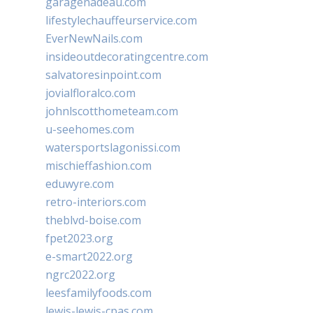
garagenadeau.com
lifestylechauffeurservice.com
EverNewNails.com
insideoutdecoratingcentre.com
salvatoresinpoint.com
jovialfloralco.com
johnlscotthometeam.com
u-seehomes.com
watersportslagonissi.com
mischieffashion.com
eduwyre.com
retro-interiors.com
theblvd-boise.com
fpet2023.org
e-smart2022.org
ngrc2022.org
leesfamilyfoods.com
lewis-lewis-cpas.com