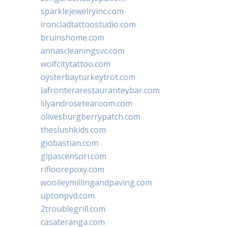
sparklejewelryinc.com
ironcladtattoostudio.com
bruinshome.com
annascleaningsvc.com
wolfcitytattoo.com
oysterbayturkeytrot.com
lafronterarestauranteybar.com
lilyandrosetearoom.com
olivesburgberrypatch.com
theslushkids.com
giobastian.com
glpascensori.com
rifloorepoxy.com
woolleymillingandpaving.com
uptonpvd.com
2troublegrill.com
casateranga.com