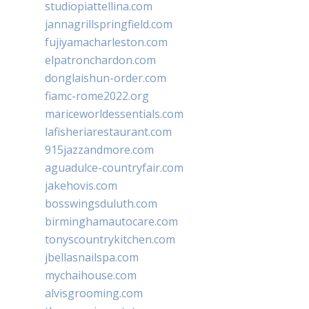
studiopiattellina.com
jannagrillspringfield.com
fujiyamacharleston.com
elpatronchardon.com
donglaishun-order.com
fiamc-rome2022.org
mariceworldessentials.com
lafisheriarestaurant.com
915jazzandmore.com
aguadulce-countryfair.com
jakehovis.com
bosswingsduluth.com
birminghamautocare.com
tonyscountrykitchen.com
jbellasnailspa.com
mychaihouse.com
alvisgrooming.com