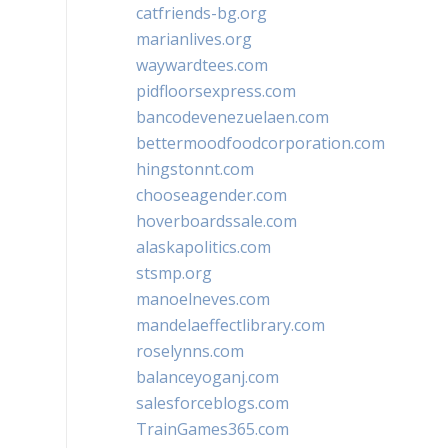
catfriends-bg.org
marianlives.org
waywardtees.com
pidfloorsexpress.com
bancodevenezuelaen.com
bettermoodfoodcorporation.com
hingstonnt.com
chooseagender.com
hoverboardssale.com
alaskapolitics.com
stsmp.org
manoelneves.com
mandelaeffectlibrary.com
roselynns.com
balanceyoganj.com
salesforceblogs.com
TrainGames365.com