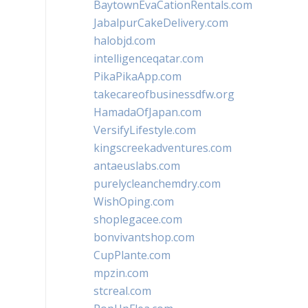
BaytownEvaCationRentals.com
JabalpurCakeDelivery.com
halobjd.com
intelligenceqatar.com
PikaPikaApp.com
takecareofbusinessdfw.org
HamadaOfJapan.com
VersifyLifestyle.com
kingscreekadventures.com
antaeuslabs.com
purelycleanchemdry.com
WishOping.com
shoplegacee.com
bonvivantshop.com
CupPlante.com
mpzin.com
stcreal.com