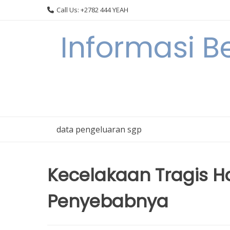
Skip
Call Us: +2782 444 YEAH
to
content
Informasi B
data pengeluaran sgp
Kecelakaan Tragis Ha
Penyebabnya