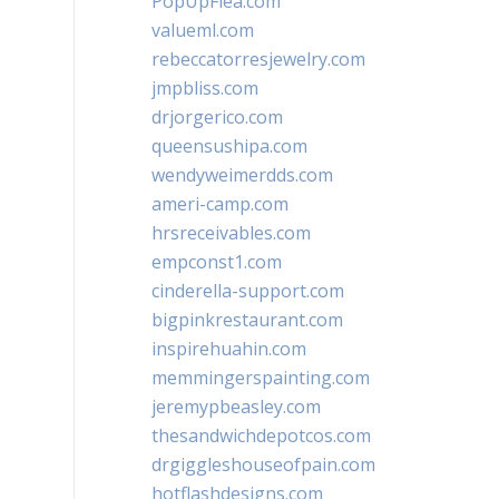
PopUpFlea.com
valueml.com
rebeccatorresjewelry.com
jmpbliss.com
drjorgerico.com
queensushipa.com
wendyweimerdds.com
ameri-camp.com
hrsreceivables.com
empconst1.com
cinderella-support.com
bigpinkrestaurant.com
inspirehuahin.com
memmingerspainting.com
jeremypbeasley.com
thesandwichdepotcos.com
drgiggleshouseofpain.com
hotflashdesigns.com