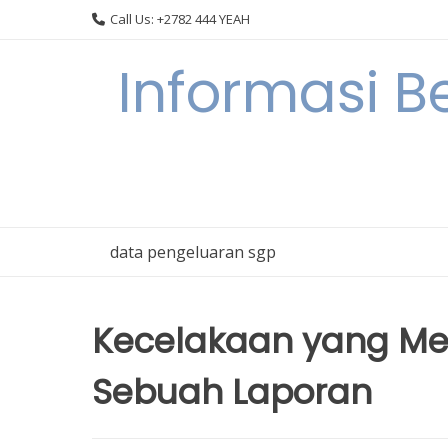
Skip
Call Us: +2782 444 YEAH
to
content
Informasi B
data pengeluaran sgp
Kecelakaan yang Me
Sebuah Laporan