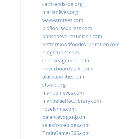
catfriends-bg.org
marianlives.org
waywardtees.com
pidfloorsexpress.com
bancodevenezuelaen.com
bettermoodfoodcorporation.com
hingstonnt.com
chooseagender.com
hoverboardssale.com
alaskapolitics.com
stsmp.org
manoelneves.com
mandelaeffectlibrary.com
roselynns.com
balanceyoganj.com
salesforceblogs.com
TrainGames365.com