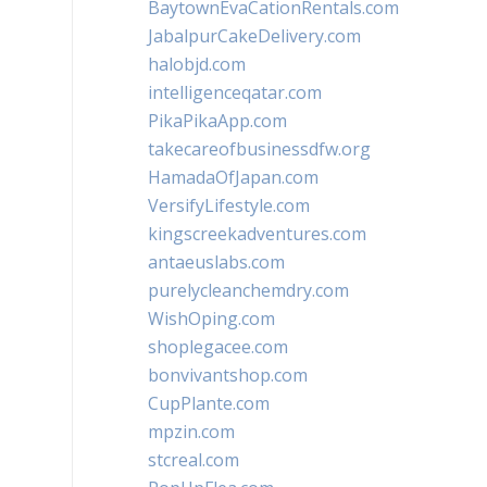
BaytownEvaCationRentals.com
JabalpurCakeDelivery.com
halobjd.com
intelligenceqatar.com
PikaPikaApp.com
takecareofbusinessdfw.org
HamadaOfJapan.com
VersifyLifestyle.com
kingscreekadventures.com
antaeuslabs.com
purelycleanchemdry.com
WishOping.com
shoplegacee.com
bonvivantshop.com
CupPlante.com
mpzin.com
stcreal.com