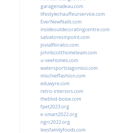
garagenadeau.com
lifestylechauffeurservice.com
EverNewNails.com
insideoutdecoratingcentre.com
salvatoresinpoint.com
jovialfloralco.com
johnlscotthometeam.com
u-seehomes.com
watersportslagonissi.com
mischieffashion.com
eduwyre.com
retro-interiors.com
theblvd-boise.com
fpet2023.org
e-smart2022.org
ngrc2022.org
leesfamilyfoods.com