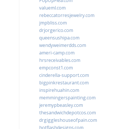
PopUpFlea.com
valueml.com
rebeccatorresjewelry.com
jmpbliss.com
drjorgerico.com
queensushipa.com
wendyweimerdds.com
ameri-camp.com
hrsreceivables.com
empconst1.com
cinderella-support.com
bigpinkrestaurant.com
inspirehuahin.com
memmingerspainting.com
jeremypbeasley.com
thesandwichdepotcos.com
drgiggleshouseofpain.com
hotflashdesigns.com