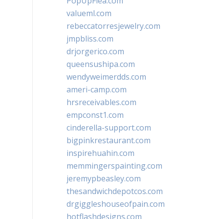
PopUpFlea.com
valueml.com
rebeccatorresjewelry.com
jmpbliss.com
drjorgerico.com
queensushipa.com
wendyweimerdds.com
ameri-camp.com
hrsreceivables.com
empconst1.com
cinderella-support.com
bigpinkrestaurant.com
inspirehuahin.com
memmingerspainting.com
jeremypbeasley.com
thesandwichdepotcos.com
drgiggleshouseofpain.com
hotflashdesigns.com