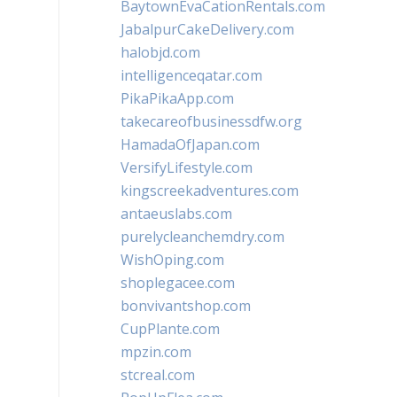
BaytownEvaCationRentals.com
JabalpurCakeDelivery.com
halobjd.com
intelligenceqatar.com
PikaPikaApp.com
takecareofbusinessdfw.org
HamadaOfJapan.com
VersifyLifestyle.com
kingscreekadventures.com
antaeuslabs.com
purelycleanchemdry.com
WishOping.com
shoplegacee.com
bonvivantshop.com
CupPlante.com
mpzin.com
stcreal.com