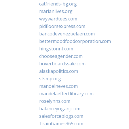
catfriends-bg.org
marianlives.org
waywardtees.com
pidfloorsexpress.com
bancodevenezuelaen.com
bettermoodfoodcorporation.com
hingstonnt.com
chooseagender.com
hoverboardssale.com
alaskapolitics.com
stsmp.org
manoelneves.com
mandelaeffectlibrary.com
roselynns.com
balanceyoganj.com
salesforceblogs.com
TrainGames365.com