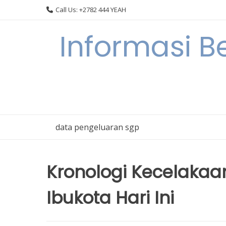
Skip
Call Us: +2782 444 YEAH
to
content
Informasi B
data pengeluaran sgp
Kronologi Kecelakaa
Ibukota Hari Ini