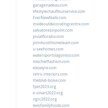
garagenadeau.com
lifestylechauffeurservice.com
EverNewNails.com
insideoutdecoratingcentre.com
salvatoresinpoint.com
jovialfloralco.com
johnlscotthometeam.com
u-seehomes.com
watersportslagonissi.com
mischieffashion.com
eduwyre.com
retro-interiors.com
theblvd-boise.com
fpet2023.org
e-smart2022.org
ngrc2022.org
leesfamilyfoods.com