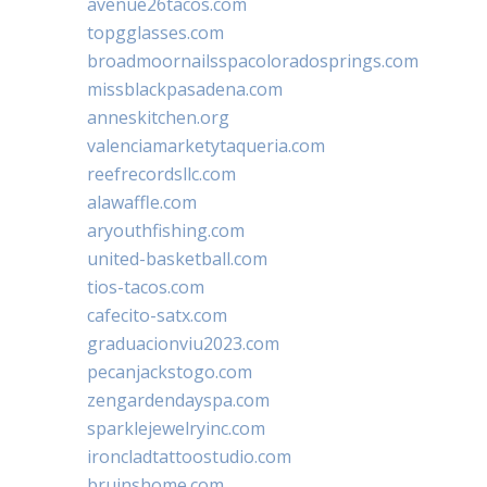
avenue26tacos.com
topgglasses.com
broadmoornailsspacoloradosprings.com
missblackpasadena.com
anneskitchen.org
valenciamarketytaqueria.com
reefrecordsllc.com
alawaffle.com
aryouthfishing.com
united-basketball.com
tios-tacos.com
cafecito-satx.com
graduacionviu2023.com
pecanjackstogo.com
zengardendayspa.com
sparklejewelryinc.com
ironcladtattoostudio.com
bruinshome.com