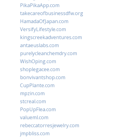
PikaPikaApp.com
takecareofbusinessdfw.org
HamadaOfJapan.com
VersifyLifestyle.com
kingscreekadventures.com
antaeuslabs.com
purelycleanchemdry.com
WishOping.com
shoplegacee.com
bonvivantshop.com
CupPlante.com
mpzin.com
stcreal.com
PopUpFlea.com
valueml.com
rebeccatorresjewelry.com
jmpbliss.com