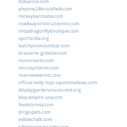
bobacove.com
phoone24brookfield.com
mickeybarmama.com
roadwayconstructioninc.com
shopdragonflyboutique.com
sportszilla.org
batchprovisionsbar.com
brasserie-gobette.com
musicrearte.com
morseysfarms.com
riverviewtennis.com
official-kelly-toys-squishmallows.com
displaygardenonsuncrest.org
bbq-empire-usa.com
feedstoreva.com
drogopets.com
ediblechalk.com
tabletennisnearme.com