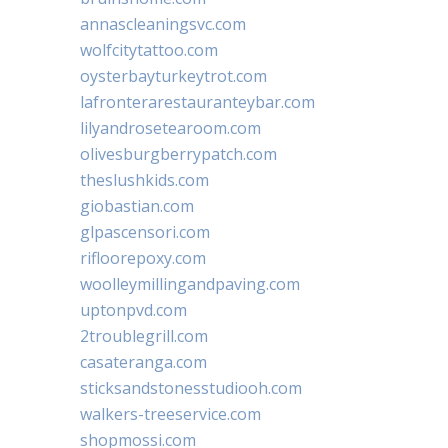
annascleaningsvc.com
wolfcitytattoo.com
oysterbayturkeytrot.com
lafronterarestauranteybar.com
lilyandrosetearoom.com
olivesburgberrypatch.com
theslushkids.com
giobastian.com
glpascensori.com
rifloorepoxy.com
woolleymillingandpaving.com
uptonpvd.com
2troublegrill.com
casateranga.com
sticksandstonesstudiooh.com
walkers-treeservice.com
shopmossi.com