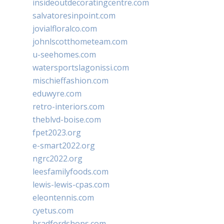
insideoutdecoratingcentre.com
salvatoresinpoint.com
jovialfloralco.com
johnlscotthometeam.com
u-seehomes.com
watersportslagonissi.com
mischieffashion.com
eduwyre.com
retro-interiors.com
theblvd-boise.com
fpet2023.org
e-smart2022.org
ngrc2022.org
leesfamilyfoods.com
lewis-lewis-cpas.com
eleontennis.com
cyetus.com
bradfordshops.com