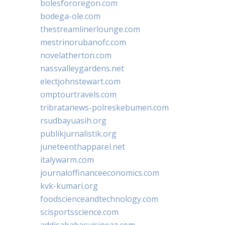
bolesfororegon.com
bodega-ole.com
thestreamlinerlounge.com
mestrinorubanofc.com
novelatherton.com
nassvalleygardens.net
electjohnstewart.com
omptourtravels.com
tribratanews-polreskebumen.com
rsudbayuasih.org
publikjurnalistik.org
juneteenthapparel.net
italywarm.com
journaloffinanceeconomics.com
kvk-kumari.org
foodscienceandtechnology.com
scisportsscience.com
addisababacuisineaz.com