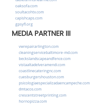
oaksofa.com
soultacohtx.com
capishcaps.com
gpsyfl.org
MEDIA PARTNER III
vwrepairarlington.com
cleaningservicebaltimore-md.com
beckslandscapeandfence.com
vistaaltadelveramendi.com
coastlinecateringnc.com
cuesburgershouston.com
psicologiaespecializadaencampeche.com
dmtacos.com
crescentstreetprinting.com
hornopizza.com