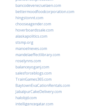
bancodevenezuelaen.com
bettermoodfoodcorporation.com
hingstonnt.com
chooseagender.com
hoverboardssale.com
alaskapolitics.com
stsmp.org
manoelneves.com
mandelaeffectlibrary.com
roselynns.com
balanceyoganj.com
salesforceblogs.com
TrainGames365.com
BaytownEvaCationRentals.com
JabalpurCakeDelivery.com
halobjd.com
intelligenceqatar.com