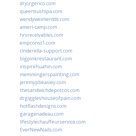
drjorgerico.com
queensushipa.com
wendyweimerdds.com
ameri-camp.com
hrsreceivables.com
empconst1.com
cinderella-support.com
bigpinkrestaurant.com
inspirehuahin.com
memmingerspainting.com
jeremypbeasley.com
thesandwichdepotcos.com
drgiggleshouseofpain.com
hotflashdesigns.com
garagenadeau.com
lifestylechauffeurservice.com
EverNewNails.com