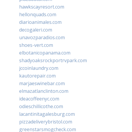
hawkscayresort.com
hellonquads.com
diarioanimales.com
decogaleri.com
unavozparadios.com
shoes-vert.com
elbotanicopanama.com
shadyoaksrockportrvpark.com
jccoinlaundry.com
kautorepair.com
marjaeswinebar.com
elmazatlanclinton.com
ideacoffeenyc.com
odieschillicothe.com
lacantinitagalesburg.com
pizzadeliverybristol.com
greenstarsmogcheck.com