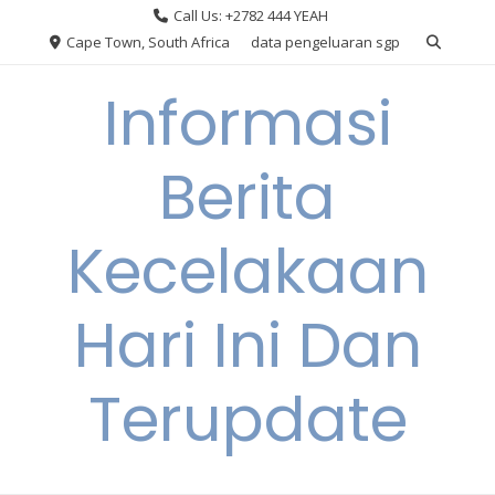
Skip
Call Us: +2782 444 YEAH
to
Cape Town, South Africa
data pengeluaran sgp
content
Informasi
Berita
Kecelakaan
Hari Ini Dan
Terupdate