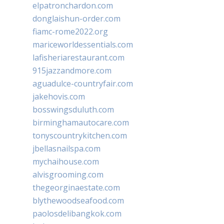
elpatronchardon.com
donglaishun-order.com
fiamc-rome2022.org
mariceworldessentials.com
lafisheriarestaurant.com
915jazzandmore.com
aguadulce-countryfair.com
jakehovis.com
bosswingsduluth.com
birminghamautocare.com
tonyscountrykitchen.com
jbellasnailspa.com
mychaihouse.com
alvisgrooming.com
thegeorginaestate.com
blythewoodseafood.com
paolosdelibangkok.com