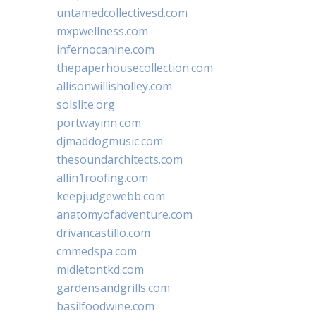
untamedcollectivesd.com
mxpwellness.com
infernocanine.com
thepaperhousecollection.com
allisonwillisholley.com
solslite.org
portwayinn.com
djmaddogmusic.com
thesoundarchitects.com
allin1roofing.com
keepjudgewebb.com
anatomyofadventure.com
drivancastillo.com
cmmedspa.com
midletontkd.com
gardensandgrills.com
basilfoodwine.com