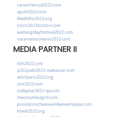
careerfaircsd2023.com
apsth2023.com
MedItRio2023.org
lcicon2023boston.com
waitangidayfestival2022.com
vacancesscolaires2022.com
MEDIA PARTNER II
isth2022.com
p2b2pabi2023-makassar.com
wocfparis2023.org
sinc2023.com
scdlqatar2022-qa.com
thecolumbiagrill.com
provisionscheeseandwineshoppe.com
khedi2023.org