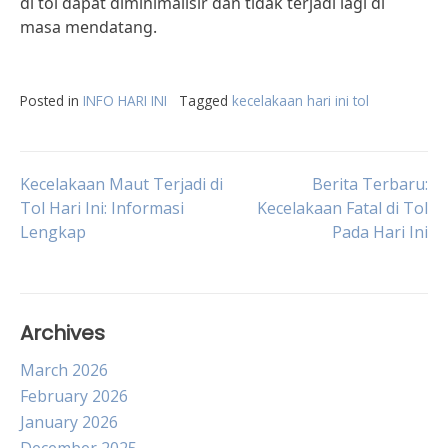
di tol dapat diminimalisir dan tidak terjadi lagi di
masa mendatang.
Posted in
INFO HARI INI
Tagged
kecelakaan hari ini tol
Post
Kecelakaan Maut Terjadi di
Berita Terbaru:
Tol Hari Ini: Informasi
Kecelakaan Fatal di Tol
Lengkap
Pada Hari Ini
navigation
Archives
March 2026
February 2026
January 2026