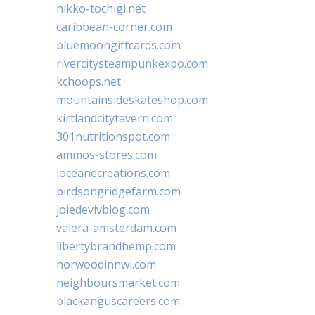
nikko-tochigi.net
caribbean-corner.com
bluemoongiftcards.com
rivercitysteampunkexpo.com
kchoops.net
mountainsideskateshop.com
kirtlandcitytavern.com
301nutritionspot.com
ammos-stores.com
loceanecreations.com
birdsongridgefarm.com
joiedevivblog.com
valera-amsterdam.com
libertybrandhemp.com
norwoodinnwi.com
neighboursmarket.com
blackanguscareers.com