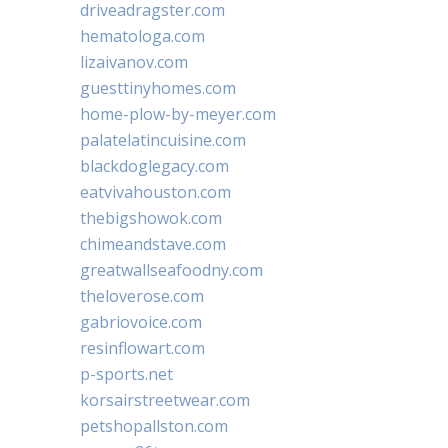
driveadragster.com
hematologa.com
lizaivanov.com
guesttinyhomes.com
home-plow-by-meyer.com
palatelatincuisine.com
blackdoglegacy.com
eatvivahouston.com
thebigshowok.com
chimeandstave.com
greatwallseafoodny.com
theloverose.com
gabriovoice.com
resinflowart.com
p-sports.net
korsairstreetwear.com
petshopallston.com