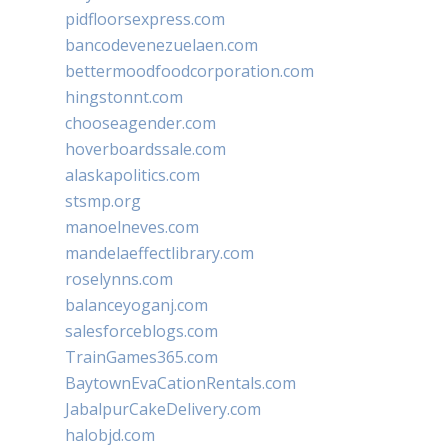
pidfloorsexpress.com
bancodevenezuelaen.com
bettermoodfoodcorporation.com
hingstonnt.com
chooseagender.com
hoverboardssale.com
alaskapolitics.com
stsmp.org
manoelneves.com
mandelaeffectlibrary.com
roselynns.com
balanceyoganj.com
salesforceblogs.com
TrainGames365.com
BaytownEvaCationRentals.com
JabalpurCakeDelivery.com
halobjd.com