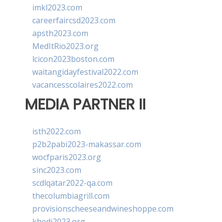
imkl2023.com
careerfaircsd2023.com
apsth2023.com
MedItRio2023.org
lcicon2023boston.com
waitangidayfestival2022.com
vacancesscolaires2022.com
MEDIA PARTNER II
isth2022.com
p2b2pabi2023-makassar.com
wocfparis2023.org
sinc2023.com
scdlqatar2022-qa.com
thecolumbiagrill.com
provisionscheeseandwineshoppe.com
khedi2023.org