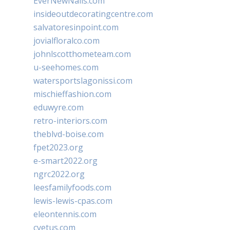
EverNewNails.com
insideoutdecoratingcentre.com
salvatoresinpoint.com
jovialfloralco.com
johnlscotthometeam.com
u-seehomes.com
watersportslagonissi.com
mischieffashion.com
eduwyre.com
retro-interiors.com
theblvd-boise.com
fpet2023.org
e-smart2022.org
ngrc2022.org
leesfamilyfoods.com
lewis-lewis-cpas.com
eleontennis.com
cyetus.com