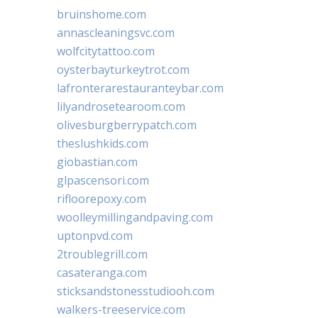
bruinshome.com
annascleaningsvc.com
wolfcitytattoo.com
oysterbayturkeytrot.com
lafronterarestauranteybar.com
lilyandrosetearoom.com
olivesburgberrypatch.com
theslushkids.com
giobastian.com
glpascensori.com
rifloorepoxy.com
woolleymillingandpaving.com
uptonpvd.com
2troublegrill.com
casateranga.com
sticksandstonesstudiooh.com
walkers-treeservice.com