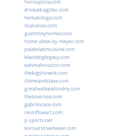
hornopizza.com
driveadragster.com
hematologa.com
lizaivanov.com
guesttinyhomes.com
home-plow-by-meyer.com
palatelatincuisine.com
blackdoglegacy.com
eatvivahouston.com
thebigshowok.com
chimeandstave.com
greatwallseafoodny.com
theloverose.com
gabriovoice.com
resinflowart.com
p-sports.net
korsairstreetwear.com
petshopallston.com