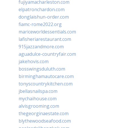
fujiyamacharleston.com
elpatronchardon.com
donglaishun-order.com
fiamc-rome2022.org
mariceworldessentials.com
lafisheriarestaurant.com
915jazzandmore.com
aguadulce-countryfair.com
jakehovis.com
bosswingsduluth.com
birminghamautocare.com
tonyscountrykitchen.com
jbellasnailspa.com
mychaihouse.com
alvisgrooming.com
thegeorginaestate.com
blythewoodseafood.com