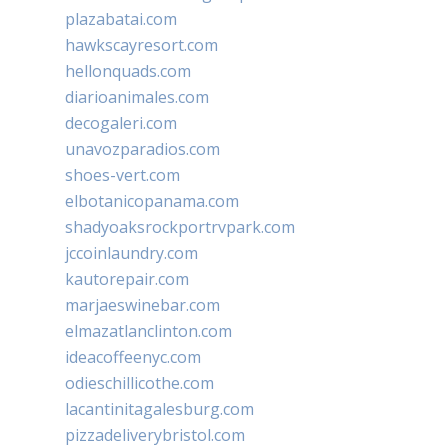
plazabatai.com
hawkscayresort.com
hellonquads.com
diarioanimales.com
decogaleri.com
unavozparadios.com
shoes-vert.com
elbotanicopanama.com
shadyoaksrockportrvpark.com
jccoinlaundry.com
kautorepair.com
marjaeswinebar.com
elmazatlanclinton.com
ideacoffeenyc.com
odieschillicothe.com
lacantinitagalesburg.com
pizzadeliverybristol.com