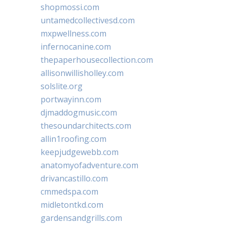
shopmossi.com
untamedcollectivesd.com
mxpwellness.com
infernocanine.com
thepaperhousecollection.com
allisonwillisholley.com
solslite.org
portwayinn.com
djmaddogmusic.com
thesoundarchitects.com
allin1roofing.com
keepjudgewebb.com
anatomyofadventure.com
drivancastillo.com
cmmedspa.com
midletontkd.com
gardensandgrills.com