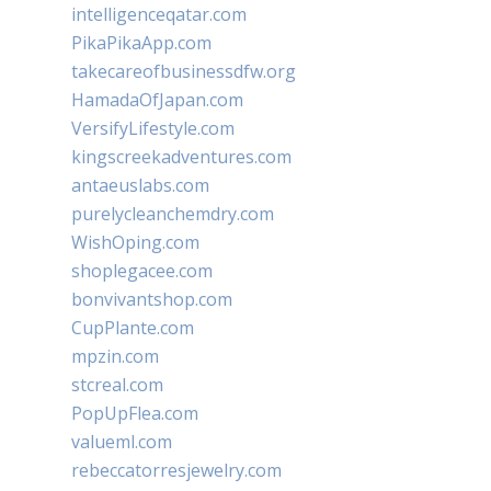
intelligenceqatar.com
PikaPikaApp.com
takecareofbusinessdfw.org
HamadaOfJapan.com
VersifyLifestyle.com
kingscreekadventures.com
antaeuslabs.com
purelycleanchemdry.com
WishOping.com
shoplegacee.com
bonvivantshop.com
CupPlante.com
mpzin.com
stcreal.com
PopUpFlea.com
valueml.com
rebeccatorresjewelry.com