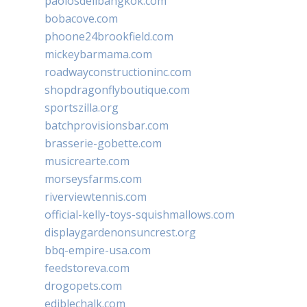
paolosdelibangkok.com
bobacove.com
phoone24brookfield.com
mickeybarmama.com
roadwayconstructioninc.com
shopdragonflyboutique.com
sportszilla.org
batchprovisionsbar.com
brasserie-gobette.com
musicrearte.com
morseysfarms.com
riverviewtennis.com
official-kelly-toys-squishmallows.com
displaygardenonsuncrest.org
bbq-empire-usa.com
feedstoreva.com
drogopets.com
ediblechalk.com