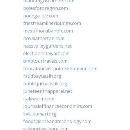
blackanguscareers.com
bolesfororegon.com
bodega-ole.com
thestreamlinerlounge.com
mestrinorubanofc.com
novelatherton.com
nassvalleygardens.net
electjohnstewart.com
omptourtravels.com
tribratanews-polreskebumen.com
rsudbayuasih.org
publikjurnalistik.org
juneteenthapparel.net
italywarm.com
journaloffinanceeconomics.com
kvk-kumari.org
foodscienceandtechnology.com
scisportsscience.com