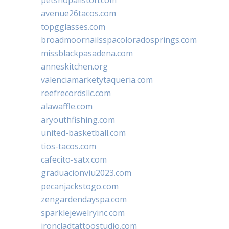
avenue26tacos.com
topgglasses.com
broadmoornailsspacoloradosprings.com
missblackpasadena.com
anneskitchen.org
valenciamarketytaqueria.com
reefrecordsllc.com
alawaffle.com
aryouthfishing.com
united-basketball.com
tios-tacos.com
cafecito-satx.com
graduacionviu2023.com
pecanjackstogo.com
zengardendayspa.com
sparklejewelryinc.com
ironcladtattoostudio.com