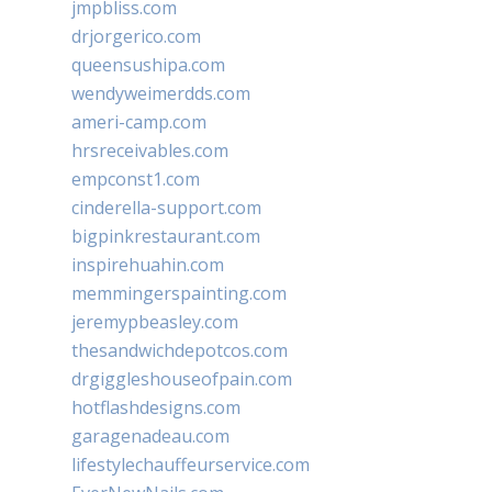
jmpbliss.com
drjorgerico.com
queensushipa.com
wendyweimerdds.com
ameri-camp.com
hrsreceivables.com
empconst1.com
cinderella-support.com
bigpinkrestaurant.com
inspirehuahin.com
memmingerspainting.com
jeremypbeasley.com
thesandwichdepotcos.com
drgiggleshouseofpain.com
hotflashdesigns.com
garagenadeau.com
lifestylechauffeurservice.com