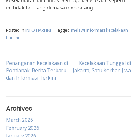
keselamatan lalu lintas. Semoga kecelakaan seperti
ini tidak terulang di masa mendatang.
Posted in
INFO HARI INI
Tagged
melawi informasi kecelakaan
hari ini
Post
Penanganan Kecelakaan di
Kecelakaan Tunggal di
Pontianak: Berita Terbaru
Jakarta, Satu Korban Jiwa
dan Informasi Terkini
navigation
Archives
March 2026
February 2026
January 2026