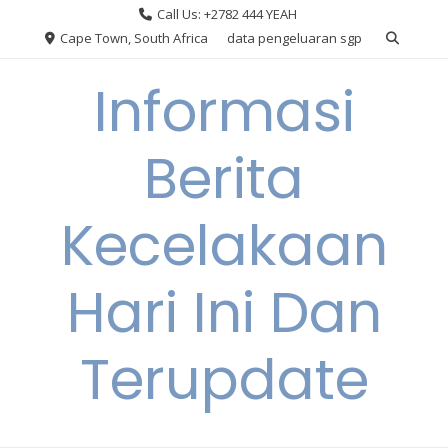
Skip
Call Us: +2782 444 YEAH
to
Cape Town, South Africa
data pengeluaran sgp
content
Informasi
Berita
Kecelakaan
Hari Ini Dan
Terupdate