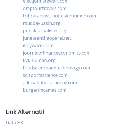
electjohnstewart.com
omptourtravels.com
tribratanews-polreskebumen.com
rsudbayuasih.org
publikjurnalistik.org
juneteenthapparel.net
italywarm.com
journaloffinanceeconomics.com
kvk-kumari.org
foodscienceandtechnology.com
scisportsscience.com
addisababacuisineaz.com
burgerimcamas.com
Link Alternatif
Data HK