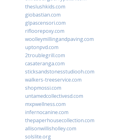
theslushkids.com
giobastian.com
glpascensori.com
rifloorepoxy.com
woolleymillingandpaving.com
uptonpvd.com
2troublegrill.com
casateranga.com
sticksandstonesstudiooh.com
walkers-treeservice.com
shopmossi.com
untamedcollectivesd.com
mxpwellness.com
infernocanine.com
thepaperhousecollection.com
allisonwillisholley.com
solslite.org