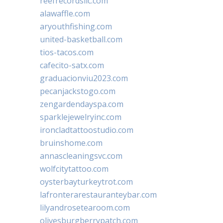
reefrecordsllc.com
alawaffle.com
aryouthfishing.com
united-basketball.com
tios-tacos.com
cafecito-satx.com
graduacionviu2023.com
pecanjackstogo.com
zengardendayspa.com
sparklejewelryinc.com
ironcladtattoostudio.com
bruinshome.com
annascleaningsvc.com
wolfcitytattoo.com
oysterbayturkeytrot.com
lafronterarestauranteybar.com
lilyandrosetearoom.com
olivesburgberrypatch.com