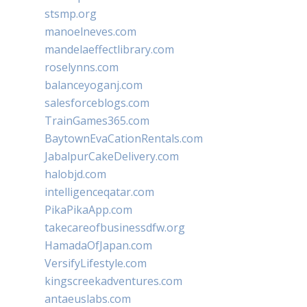
stsmp.org
manoelneves.com
mandelaeffectlibrary.com
roselynns.com
balanceyoganj.com
salesforceblogs.com
TrainGames365.com
BaytownEvaCationRentals.com
JabalpurCakeDelivery.com
halobjd.com
intelligenceqatar.com
PikaPikaApp.com
takecareofbusinessdfw.org
HamadaOfJapan.com
VersifyLifestyle.com
kingscreekadventures.com
antaeuslabs.com