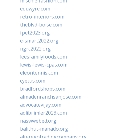
mischieffashion.com
eduwyre.com
retro-interiors.com
theblvd-boise.com
fpet2023.org
e-smart2022.org
ngrc2022.org
leesfamilyfoods.com
lewis-lewis-cpas.com
eleontennis.com
cyetus.com
bradfordshops.com
almadenranchsanjose.com
advocatevijay.com
adlibilimler2023.com
naswwebed.org
balithut-manado.org
alteregotradingcompany.org