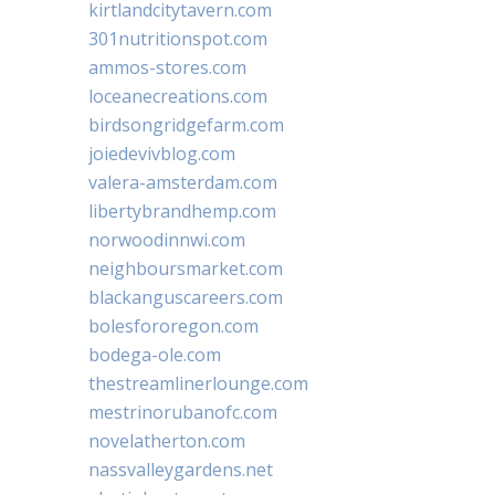
kirtlandcitytavern.com
301nutritionspot.com
ammos-stores.com
loceanecreations.com
birdsongridgefarm.com
joiedevivblog.com
valera-amsterdam.com
libertybrandhemp.com
norwoodinnwi.com
neighboursmarket.com
blackanguscareers.com
bolesfororegon.com
bodega-ole.com
thestreamlinerlounge.com
mestrinorubanofc.com
novelatherton.com
nassvalleygardens.net