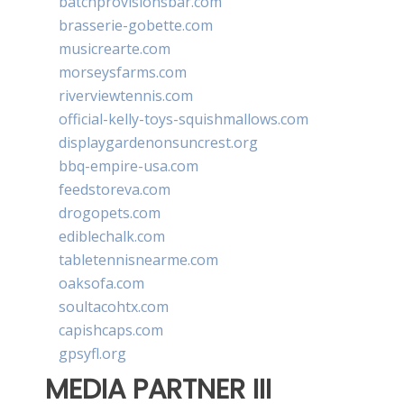
batchprovisionsbar.com
brasserie-gobette.com
musicrearte.com
morseysfarms.com
riverviewtennis.com
official-kelly-toys-squishmallows.com
displaygardenonsuncrest.org
bbq-empire-usa.com
feedstoreva.com
drogopets.com
ediblechalk.com
tabletennisnearme.com
oaksofa.com
soultacohtx.com
capishcaps.com
gpsyfl.org
MEDIA PARTNER III