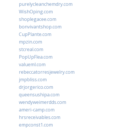
purelycleanchemdry.com
WishOping.com
shoplegacee.com
bonvivantshop.com
CupPlante.com
mpzin.com
stcreal.com
PopUpFlea.com
valueml.com
rebeccatorresjewelry.com
jmpbliss.com
drjorgerico.com
queensushipa.com
wendyweimerdds.com
ameri-camp.com
hrsreceivables.com
empconst1.com