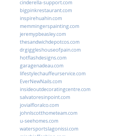
cinderella-support.com
bigpinkrestaurant.com
inspirehuahin.com
memmingerspainting.com
jeremypbeasley.com
thesandwichdepotcos.com
drgiggleshouseofpain.com
hotflashdesigns.com
garagenadeau.com
lifestylechauffeurservice.com
EverNewNails.com
insideoutdecoratingcentre.com
salvatoresinpoint.com
jovialfloralco.com
johnlscotthometeam.com
u-seehomes.com
watersportslagonissi.com