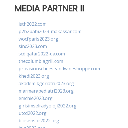
MEDIA PARTNER II
isth2022.com
p2b2pabi2023-makassar.com
wocfparis2023.org
sinc2023.com
scdlqatar2022-qa.com
thecolumbiagrill.com
provisionscheeseandwineshoppe.com
khedi2023.org
akademikgeriatri2023.org
marmarapediatri2023.org
emchie2023.org
girisimselradyoloji2022.org
utcd2022.org
biosensor2022.org