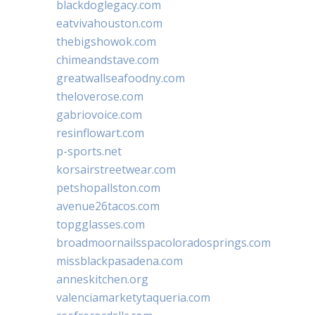
blackdoglegacy.com
eatvivahouston.com
thebigshowok.com
chimeandstave.com
greatwallseafoodny.com
theloverose.com
gabriovoice.com
resinflowart.com
p-sports.net
korsairstreetwear.com
petshopallston.com
avenue26tacos.com
topgglasses.com
broadmoornailsspacoloradosprings.com
missblackpasadena.com
anneskitchen.org
valenciamarketytaqueria.com