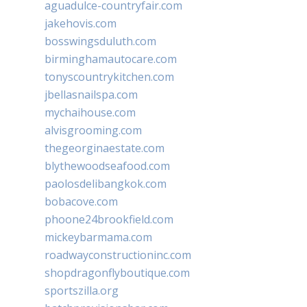
aguadulce-countryfair.com
jakehovis.com
bosswingsduluth.com
birminghamautocare.com
tonyscountrykitchen.com
jbellasnailspa.com
mychaihouse.com
alvisgrooming.com
thegeorginaestate.com
blythewoodseafood.com
paolosdelibangkok.com
bobacove.com
phoone24brookfield.com
mickeybarmama.com
roadwayconstructioninc.com
shopdragonflyboutique.com
sportszilla.org