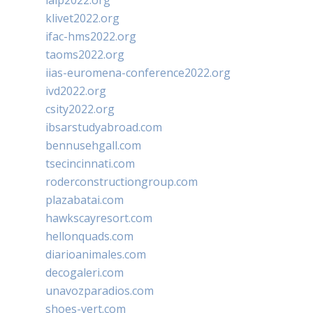
ialp2022.org
klivet2022.org
ifac-hms2022.org
taoms2022.org
iias-euromena-conference2022.org
ivd2022.org
csity2022.org
ibsarstudyabroad.com
bennusehgall.com
tsecincinnati.com
roderconstructiongroup.com
plazabatai.com
hawkscayresort.com
hellonquads.com
diarioanimales.com
decogaleri.com
unavozparadios.com
shoes-vert.com