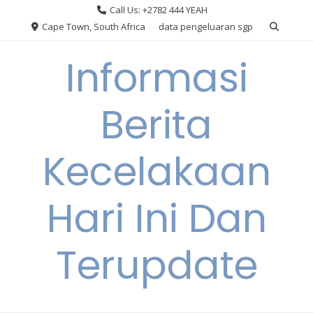
Skip
Call Us: +2782 444 YEAH
to
Cape Town, South Africa
data pengeluaran sgp
content
Informasi
Berita
Kecelakaan
Hari Ini Dan
Terupdate