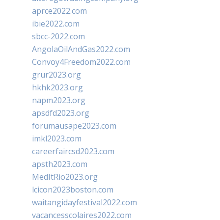
aprce2022.com
ibie2022.com
sbcc-2022.com
AngolaOilAndGas2022.com
Convoy4Freedom2022.com
grur2023.org
hkhk2023.org
napm2023.org
apsdfd2023.org
forumausape2023.com
imkl2023.com
careerfaircsd2023.com
apsth2023.com
MedItRio2023.org
lcicon2023boston.com
waitangidayfestival2022.com
vacancesscolaires2022.com