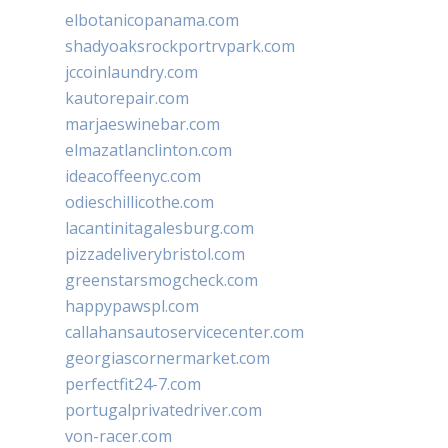
elbotanicopanama.com
shadyoaksrockportrvpark.com
jccoinlaundry.com
kautorepair.com
marjaeswinebar.com
elmazatlanclinton.com
ideacoffeenyc.com
odieschillicothe.com
lacantinitagalesburg.com
pizzadeliverybristol.com
greenstarsmogcheck.com
happypawspl.com
callahansautoservicecenter.com
georgiascornermarket.com
perfectfit24-7.com
portugalprivatedriver.com
von-racer.com