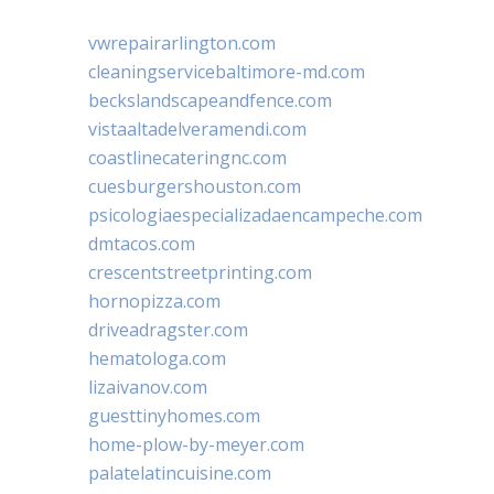
vwrepairarlington.com
cleaningservicebaltimore-md.com
beckslandscapeandfence.com
vistaaltadelveramendi.com
coastlinecateringnc.com
cuesburgershouston.com
psicologiaespecializadaencampeche.com
dmtacos.com
crescentstreetprinting.com
hornopizza.com
driveadragster.com
hematologa.com
lizaivanov.com
guesttinyhomes.com
home-plow-by-meyer.com
palatelatincuisine.com