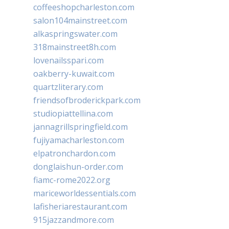
coffeeshopcharleston.com
salon104mainstreet.com
alkaspringswater.com
318mainstreet8h.com
lovenailsspari.com
oakberry-kuwait.com
quartzliterary.com
friendsofbroderickpark.com
studiopiattellina.com
jannagrillspringfield.com
fujiyamacharleston.com
elpatronchardon.com
donglaishun-order.com
fiamc-rome2022.org
mariceworldessentials.com
lafisheriarestaurant.com
915jazzandmore.com