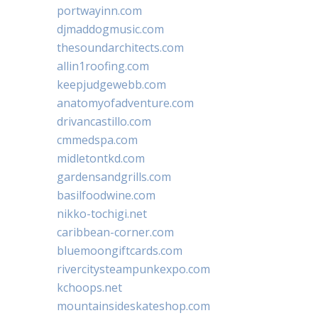
portwayinn.com
djmaddogmusic.com
thesoundarchitects.com
allin1roofing.com
keepjudgewebb.com
anatomyofadventure.com
drivancastillo.com
cmmedspa.com
midletontkd.com
gardensandgrills.com
basilfoodwine.com
nikko-tochigi.net
caribbean-corner.com
bluemoongiftcards.com
rivercitysteampunkexpo.com
kchoops.net
mountainsideskateshop.com