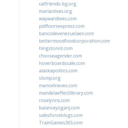
catfriends-bg.org
marianlives.org
waywardtees.com
pidfloorsexpress.com
bancodevenezuelaen.com
bettermoodfoodcorporation.com
hingstonnt.com
chooseagender.com
hoverboardssale.com
alaskapolitics.com
stsmp.org
manoelneves.com
mandelaeffectlibrary.com
roselynns.com
balanceyoganj.com
salesforceblogs.com
TrainGames365.com