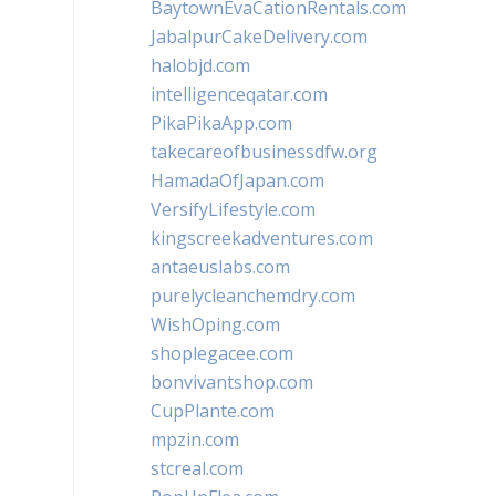
BaytownEvaCationRentals.com
JabalpurCakeDelivery.com
halobjd.com
intelligenceqatar.com
PikaPikaApp.com
takecareofbusinessdfw.org
HamadaOfJapan.com
VersifyLifestyle.com
kingscreekadventures.com
antaeuslabs.com
purelycleanchemdry.com
WishOping.com
shoplegacee.com
bonvivantshop.com
CupPlante.com
mpzin.com
stcreal.com