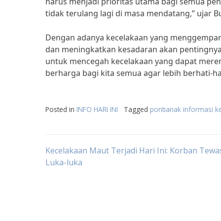
harus menjadi prioritas utama bagi semua pen
tidak terulang lagi di masa mendatang,” ujar B
Dengan adanya kecelakaan yang menggemparkan 
dan meningkatkan kesadaran akan pentingnya 
untuk mencegah kecelakaan yang dapat mereng
berharga bagi kita semua agar lebih berhati-hat
Posted in
INFO HARI INI
Tagged
pontianak informasi k
Post
Kecelakaan Maut Terjadi Hari Ini: Korban Tewa
Luka-luka
navigation