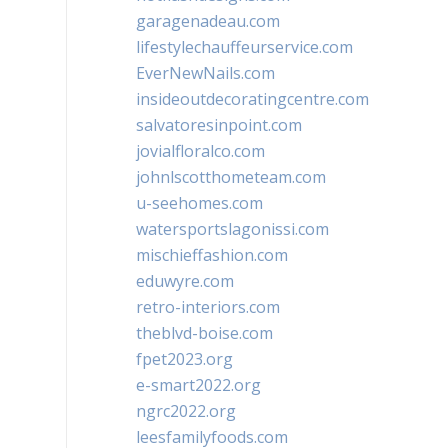
garagenadeau.com
lifestylechauffeurservice.com
EverNewNails.com
insideoutdecoratingcentre.com
salvatoresinpoint.com
jovialfloralco.com
johnlscotthometeam.com
u-seehomes.com
watersportslagonissi.com
mischieffashion.com
eduwyre.com
retro-interiors.com
theblvd-boise.com
fpet2023.org
e-smart2022.org
ngrc2022.org
leesfamilyfoods.com