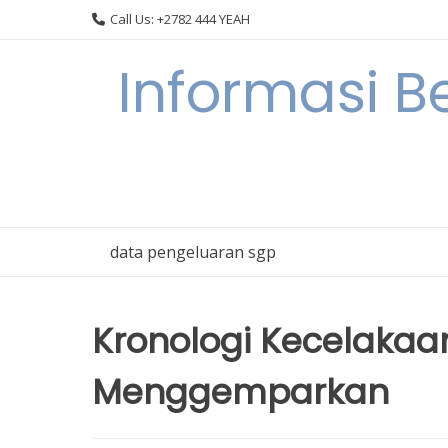
Skip
Call Us: +2782 444 YEAH
to
content
Informasi B
data pengeluaran sgp
Kronologi Kecelakaa
Menggemparkan