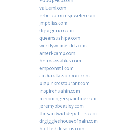
PopUpFlea.com
valueml.com
rebeccatorresjewelry.com
jmpbliss.com
drjorgerico.com
queensushipa.com
wendyweimerdds.com
ameri-camp.com
hrsreceivables.com
empconst1.com
cinderella-support.com
bigpinkrestaurant.com
inspirehuahin.com
memmingerspainting.com
jeremypbeasley.com
thesandwichdepotcos.com
drgiggleshouseofpain.com
hotflashdesigns.com