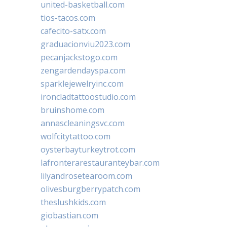
united-basketball.com
tios-tacos.com
cafecito-satx.com
graduacionviu2023.com
pecanjackstogo.com
zengardendayspa.com
sparklejewelryinc.com
ironcladtattoostudio.com
bruinshome.com
annascleaningsvc.com
wolfcitytattoo.com
oysterbayturkeytrot.com
lafronterarestauranteybar.com
lilyandrosetearoom.com
olivesburgberrypatch.com
theslushkids.com
giobastian.com