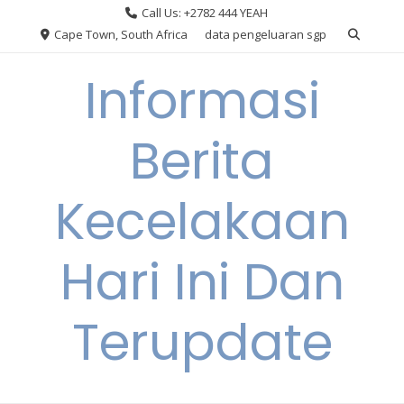
Skip
Call Us: +2782 444 YEAH
to
Cape Town, South Africa
data pengeluaran sgp
content
Informasi
Berita
Kecelakaan
Hari Ini Dan
Terupdate