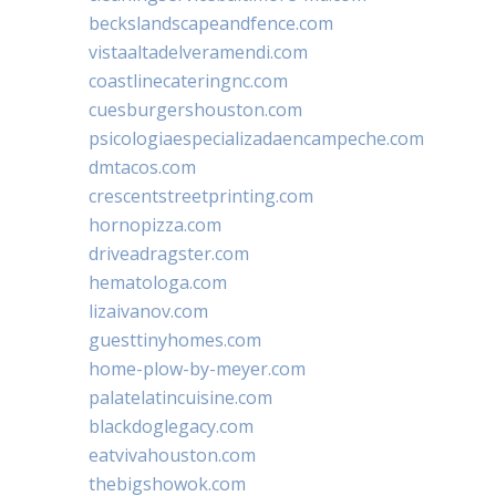
beckslandscapeandfence.com
vistaaltadelveramendi.com
coastlinecateringnc.com
cuesburgershouston.com
psicologiaespecializadaencampeche.com
dmtacos.com
crescentstreetprinting.com
hornopizza.com
driveadragster.com
hematologa.com
lizaivanov.com
guesttinyhomes.com
home-plow-by-meyer.com
palatelatincuisine.com
blackdoglegacy.com
eatvivahouston.com
thebigshowok.com