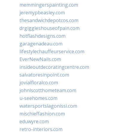
memmingerspainting.com
jeremypbeasley.com
thesandwichdepotcos.com
drgiggleshouseofpain.com
hotflashdesigns.com
garagenadeau.com
lifestylechauffeurservice.com
EverNewNails.com
insideoutdecoratingcentre.com
salvatoresinpoint.com
jovialfloralco.com
johnlscotthometeam.com
u-seehomes.com
watersportslagonissi.com
mischieffashion.com
eduwyre.com
retro-interiors.com