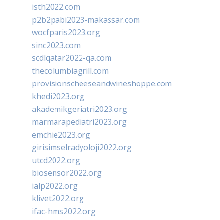
isth2022.com
p2b2pabi2023-makassar.com
wocfparis2023.org
sinc2023.com
scdlqatar2022-qa.com
thecolumbiagrill.com
provisionscheeseandwineshoppe.com
khedi2023.org
akademikgeriatri2023.org
marmarapediatri2023.org
emchie2023.org
girisimselradyoloji2022.org
utcd2022.org
biosensor2022.org
ialp2022.org
klivet2022.org
ifac-hms2022.org