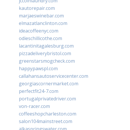
jccoinlaundry.com
kautorepair.com
marjaeswinebar.com
elmazatlanclinton.com
ideacoffeenyc.com
odieschillicothe.com
lacantinitagalesburg.com
pizzadeliverybristol.com
greenstarsmogcheck.com
happypawspl.com
callahansautoservicecenter.com
georgiascornermarket.com
perfectfit24-7.com
portugalprivatedriver.com
von-racer.com
coffeeshopcharleston.com
salon104mainstreet.com
alkaspringswater.com