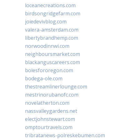
loceanecreations.com
birdsongridgefarm.com
joiedevivblog.com
valera-amsterdam.com
libertybrandhemp.com
norwoodinnwi.com
neighboursmarket.com
blackanguscareers.com
bolesfororegon.com
bodega-ole.com
thestreamlinerlounge.com
mestrinorubanofc.com
novelatherton.com
nassvalleygardens.net
electjohnstewart.com
omptourtravels.com
tribratanews-polreskebumen.com