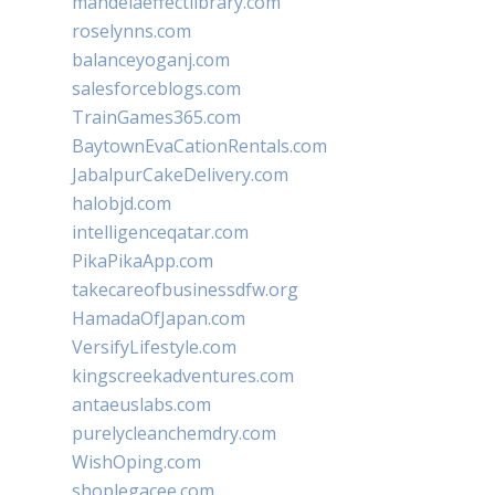
mandelaeffectlibrary.com
roselynns.com
balanceyoganj.com
salesforceblogs.com
TrainGames365.com
BaytownEvaCationRentals.com
JabalpurCakeDelivery.com
halobjd.com
intelligenceqatar.com
PikaPikaApp.com
takecareofbusinessdfw.org
HamadaOfJapan.com
VersifyLifestyle.com
kingscreekadventures.com
antaeuslabs.com
purelycleanchemdry.com
WishOping.com
shoplegacee.com