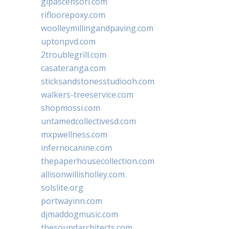
glpascensori.com
rifloorepoxy.com
woolleymillingandpaving.com
uptonpvd.com
2troublegrill.com
casateranga.com
sticksandstonesstudiooh.com
walkers-treeservice.com
shopmossi.com
untamedcollectivesd.com
mxpwellness.com
infernocanine.com
thepaperhousecollection.com
allisonwillisholley.com
solslite.org
portwayinn.com
djmaddogmusic.com
thesoundarchitects.com