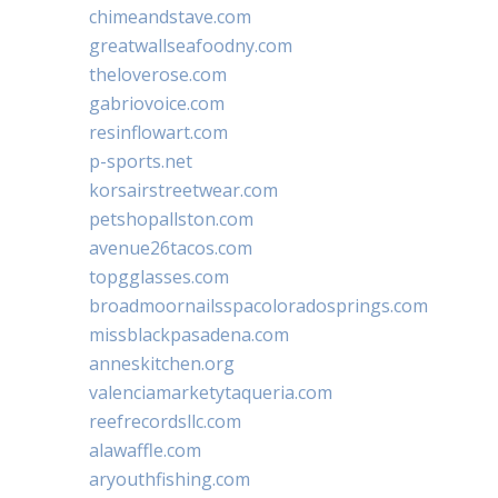
chimeandstave.com
greatwallseafoodny.com
theloverose.com
gabriovoice.com
resinflowart.com
p-sports.net
korsairstreetwear.com
petshopallston.com
avenue26tacos.com
topgglasses.com
broadmoornailsspacoloradosprings.com
missblackpasadena.com
anneskitchen.org
valenciamarketytaqueria.com
reefrecordsllc.com
alawaffle.com
aryouthfishing.com