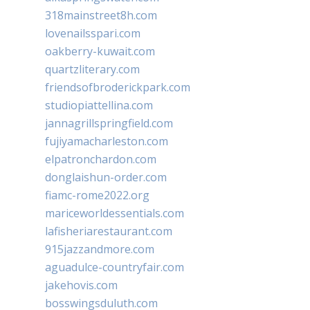
318mainstreet8h.com
lovenailsspari.com
oakberry-kuwait.com
quartzliterary.com
friendsofbroderickpark.com
studiopiattellina.com
jannagrillspringfield.com
fujiyamacharleston.com
elpatronchardon.com
donglaishun-order.com
fiamc-rome2022.org
mariceworldessentials.com
lafisheriarestaurant.com
915jazzandmore.com
aguadulce-countryfair.com
jakehovis.com
bosswingsduluth.com