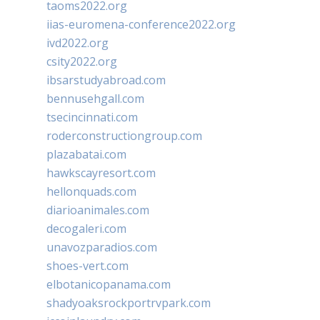
taoms2022.org
iias-euromena-conference2022.org
ivd2022.org
csity2022.org
ibsarstudyabroad.com
bennusehgall.com
tsecincinnati.com
roderconstructiongroup.com
plazabatai.com
hawkscayresort.com
hellonquads.com
diarioanimales.com
decogaleri.com
unavozparadios.com
shoes-vert.com
elbotanicopanama.com
shadyoaksrockportrvpark.com