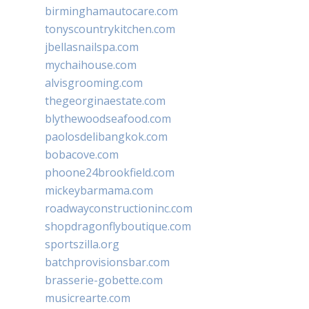
birminghamautocare.com
tonyscountrykitchen.com
jbellasnailspa.com
mychaihouse.com
alvisgrooming.com
thegeorginaestate.com
blythewoodseafood.com
paolosdelibangkok.com
bobacove.com
phoone24brookfield.com
mickeybarmama.com
roadwayconstructioninc.com
shopdragonflyboutique.com
sportszilla.org
batchprovisionsbar.com
brasserie-gobette.com
musicrearte.com