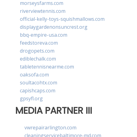
morseysfarms.com
riverviewtennis.com
official-kelly-toys-squishmallows.com
displaygardenonsuncrest.org
bbq-empire-usa.com
feedstoreva.com
drogopets.com
ediblechalk.com
tabletennisnearme.com
oaksofa.com
soultacohtx.com
capishcaps.com
gpsyfl.org
MEDIA PARTNER III
vwrepairarlington.com
cleaningservicebaltimore-md.com