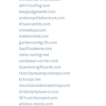
allin1roofing.com
keepjudgewebb.com
anatomyofadventure.com
drivancastillo.com
cmmedspa.com
midletontkd.com
gardensandgrills.com
basilfoodwine.com
nikko-tochigi.net
caribbean-corner.com
bluemoongiftcards.com
rivercitysteampunkexpo.com
kchoops.net
mountainsideskateshop.com
kirtlandcitytavern.com
301nutritionspot.com
ammos-stores.com