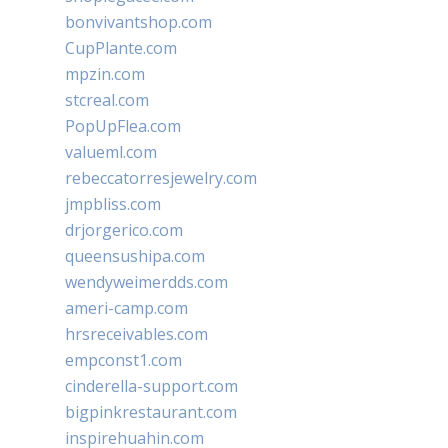
bonvivantshop.com
CupPlante.com
mpzin.com
stcreal.com
PopUpFlea.com
valueml.com
rebeccatorresjewelry.com
jmpbliss.com
drjorgerico.com
queensushipa.com
wendyweimerdds.com
ameri-camp.com
hrsreceivables.com
empconst1.com
cinderella-support.com
bigpinkrestaurant.com
inspirehuahin.com