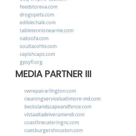
feedstoreva.com
drogopets.com
ediblechalk.com
tabletennisnearme.com
oaksofa.com
soultacohtx.com
capishcaps.com
gpsyfl.org
MEDIA PARTNER III
vwrepairarlington.com
cleaningservicebaltimore-md.com
beckslandscapeandfence.com
vistaaltadelveramendi.com
coastlinecateringnc.com
cuesburgershouston.com