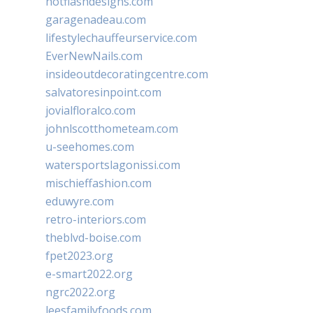
hotflashdesigns.com
garagenadeau.com
lifestylechauffeurservice.com
EverNewNails.com
insideoutdecoratingcentre.com
salvatoresinpoint.com
jovialfloralco.com
johnlscotthometeam.com
u-seehomes.com
watersportslagonissi.com
mischieffashion.com
eduwyre.com
retro-interiors.com
theblvd-boise.com
fpet2023.org
e-smart2022.org
ngrc2022.org
leesfamilyfoods.com