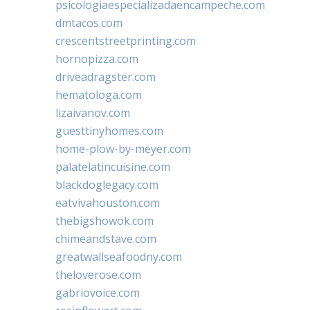
psicologiaespecializadaencampeche.com
dmtacos.com
crescentstreetprinting.com
hornopizza.com
driveadragster.com
hematologa.com
lizaivanov.com
guesttinyhomes.com
home-plow-by-meyer.com
palatelatincuisine.com
blackdoglegacy.com
eatvivahouston.com
thebigshowok.com
chimeandstave.com
greatwallseafoodny.com
theloverose.com
gabriovoice.com