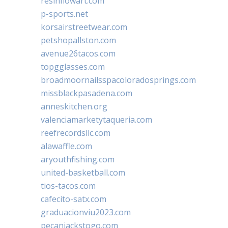
resinflowart.com
p-sports.net
korsairstreetwear.com
petshopallston.com
avenue26tacos.com
topgglasses.com
broadmoornailsspacoloradosprings.com
missblackpasadena.com
anneskitchen.org
valenciamarketytaqueria.com
reefrecordsllc.com
alawaffle.com
aryouthfishing.com
united-basketball.com
tios-tacos.com
cafecito-satx.com
graduacionviu2023.com
pecanjackstogo.com