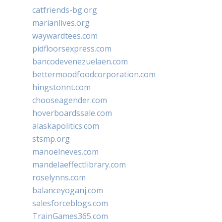
catfriends-bg.org
marianlives.org
waywardtees.com
pidfloorsexpress.com
bancodevenezuelaen.com
bettermoodfoodcorporation.com
hingstonnt.com
chooseagender.com
hoverboardssale.com
alaskapolitics.com
stsmp.org
manoelneves.com
mandelaeffectlibrary.com
roselynns.com
balanceyoganj.com
salesforceblogs.com
TrainGames365.com