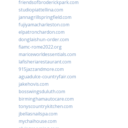
friendsofbroderickpark.com
studiopiattellina.com
jannagrillspringfield.com
fujiyamacharleston.com
elpatronchardon.com
donglaishun-order.com
fiamc-rome2022.org
mariceworldessentials.com
lafisheriarestaurant.com
915jazzandmore.com
aguadulce-countryfair.com
jakehovis.com
bosswingsduluth.com
birminghamautocare.com
tonyscountrykitchen.com
jbellasnailspa.com
mychaihouse.com