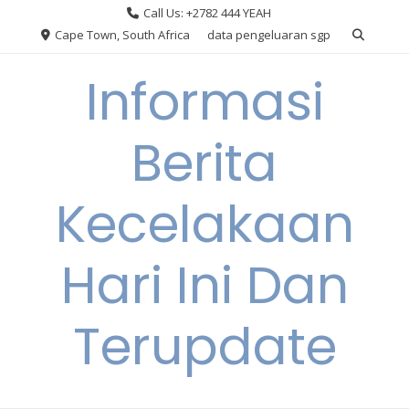
Skip
Call Us: +2782 444 YEAH
to
Cape Town, South Africa
data pengeluaran sgp
content
Informasi
Berita
Kecelakaan
Hari Ini Dan
Terupdate