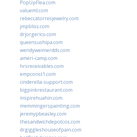
PopUpFlea.com
valueml.com
rebeccatorresjewelry.com
jmpbliss.com
drjorgerico.com
queensushipa.com
wendyweimerdds.com
ameri-camp.com
hrsreceivables.com
empconst1.com
cinderella-support.com
bigpinkrestaurant.com
inspirehuahin.com
memmingerspainting.com
jeremypbeasley.com
thesandwichdepotcos.com
drgiggleshouseofpain.com