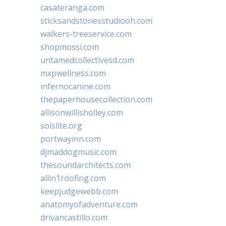
casateranga.com
sticksandstonesstudiooh.com
walkers-treeservice.com
shopmossi.com
untamedcollectivesd.com
mxpwellness.com
infernocanine.com
thepaperhousecollection.com
allisonwillisholley.com
solslite.org
portwayinn.com
djmaddogmusic.com
thesoundarchitects.com
allin1roofing.com
keepjudgewebb.com
anatomyofadventure.com
drivancastillo.com