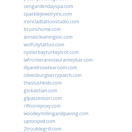
zengardendayspa.com
sparklejewelryinc.com
ironcladtattoostudio.com
bruinshome.com
annascleaningsvc.com
wolfcitytattoo.com
oysterbayturkeytrot.com
lafronterarestauranteybar.com
lilyandrosetearoom.com
olivesburgberrypatch.com
theslushkids.com
giobastian.com
glpascensori.com
rifloorepoxy.com
woolleymillingandpaving.com
uptonpvd.com
2troublegrill.com