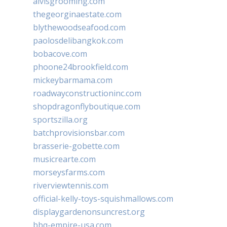
alvisgrooming.com
thegeorginaestate.com
blythewoodseafood.com
paolosdelibangkok.com
bobacove.com
phoone24brookfield.com
mickeybarmama.com
roadwayconstructioninc.com
shopdragonflyboutique.com
sportszilla.org
batchprovisionsbar.com
brasserie-gobette.com
musicrearte.com
morseysfarms.com
riverviewtennis.com
official-kelly-toys-squishmallows.com
displaygardenonsuncrest.org
bbq-empire-usa.com