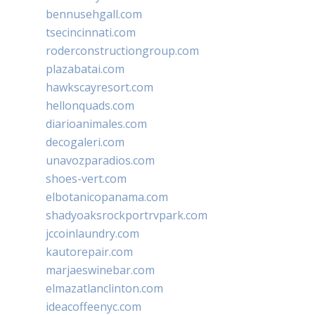
bennusehgall.com
tsecincinnati.com
roderconstructiongroup.com
plazabatai.com
hawkscayresort.com
hellonquads.com
diarioanimales.com
decogaleri.com
unavozparadios.com
shoes-vert.com
elbotanicopanama.com
shadyoaksrockportrvpark.com
jccoinlaundry.com
kautorepair.com
marjaeswinebar.com
elmazatlanclinton.com
ideacoffeenyc.com