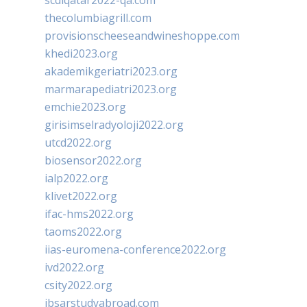
scdlqatar2022-qa.com
thecolumbiagrill.com
provisionscheeseandwineshoppe.com
khedi2023.org
akademikgeriatri2023.org
marmarapediatri2023.org
emchie2023.org
girisimselradyoloji2022.org
utcd2022.org
biosensor2022.org
ialp2022.org
klivet2022.org
ifac-hms2022.org
taoms2022.org
iias-euromena-conference2022.org
ivd2022.org
csity2022.org
ibsarstudyabroad.com