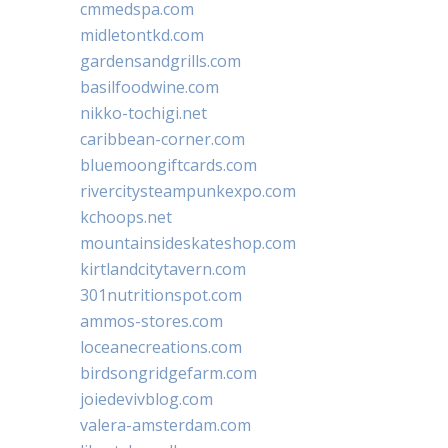
cmmedspa.com
midletontkd.com
gardensandgrills.com
basilfoodwine.com
nikko-tochigi.net
caribbean-corner.com
bluemoongiftcards.com
rivercitysteampunkexpo.com
kchoops.net
mountainsideskateshop.com
kirtlandcitytavern.com
301nutritionspot.com
ammos-stores.com
loceanecreations.com
birdsongridgefarm.com
joiedevivblog.com
valera-amsterdam.com