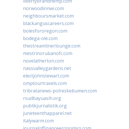
libertybrandhemp.com
norwoodinnwi.com
neighboursmarket.com
blackanguscareers.com
bolesfororegon.com
bodega-ole.com
thestreamlinerlounge.com
mestrinorubanofc.com
novelatherton.com
nassvalleygardens.net
electjohnstewart.com
omptourtravels.com
tribratanews-polreskebumen.com
rsudbayuasih.org
publikjurnalistik.org
juneteenthapparel.net
italywarm.com
journaloffinanceeconomics.com