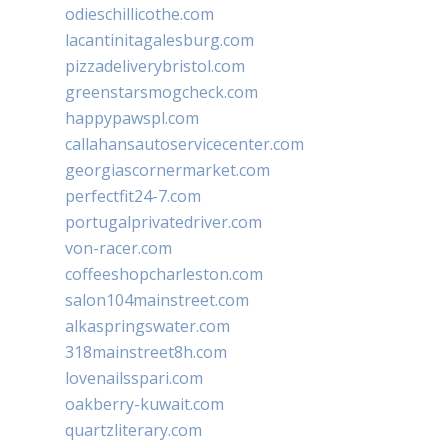
odieschillicothe.com
lacantinitagalesburg.com
pizzadeliverybristol.com
greenstarsmogcheck.com
happypawspl.com
callahansautoservicecenter.com
georgiascornermarket.com
perfectfit24-7.com
portugalprivatedriver.com
von-racer.com
coffeeshopcharleston.com
salon104mainstreet.com
alkaspringswater.com
318mainstreet8h.com
lovenailsspari.com
oakberry-kuwait.com
quartzliterary.com