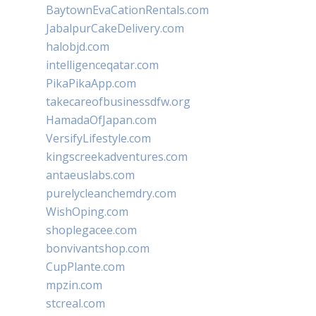
BaytownEvaCationRentals.com
JabalpurCakeDelivery.com
halobjd.com
intelligenceqatar.com
PikaPikaApp.com
takecareofbusinessdfw.org
HamadaOfJapan.com
VersifyLifestyle.com
kingscreekadventures.com
antaeuslabs.com
purelycleanchemdry.com
WishOping.com
shoplegacee.com
bonvivantshop.com
CupPlante.com
mpzin.com
stcreal.com