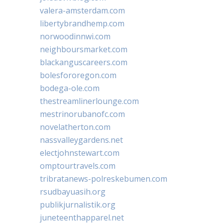
valera-amsterdam.com
libertybrandhemp.com
norwoodinnwi.com
neighboursmarket.com
blackanguscareers.com
bolesfororegon.com
bodega-ole.com
thestreamlinerlounge.com
mestrinorubanofc.com
novelatherton.com
nassvalleygardens.net
electjohnstewart.com
omptourtravels.com
tribratanews-polreskebumen.com
rsudbayuasih.org
publikjurnalistik.org
juneteenthapparel.net