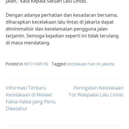
jalan,” kata Kepala Satuan Lalu Lintas.
Dengan adanya perhatian dan kesadaran bersama,
diharapkan kecelakaan lalu lintas di Jakarta dapat
diminimalisir dan keselamatan pengguna jalan
terjamin. Semoga kejadian seperti ini tidak terulang
di masa mendatang.
Posted in
INFO HARI INI
Tagged
kecelakaan hari ini jakarta
Post
Informasi Terbaru
Peringatan Kecelakaan
Kecelakaan di Melawi:
Tol: Waspadai Lalu Lintas
Fakta-Fakta yang Perlu
navigation
Diketahui