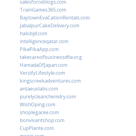
salesforceblogs.com
TrainGames365.com
BaytownEvaCationRentals.com
JabalpurCakeDelivery.com
halobjd.com
intelligenceqatar.com
PikaPikaApp.com
takecareofbusinessdfw.org
HamadaOfJapan.com
VersifyLifestyle.com
kingscreekadventures.com
antaeuslabs.com
purelycleanchemdry.com
WishOping.com
shoplegacee.com
bonvivantshop.com
CupPlante.com