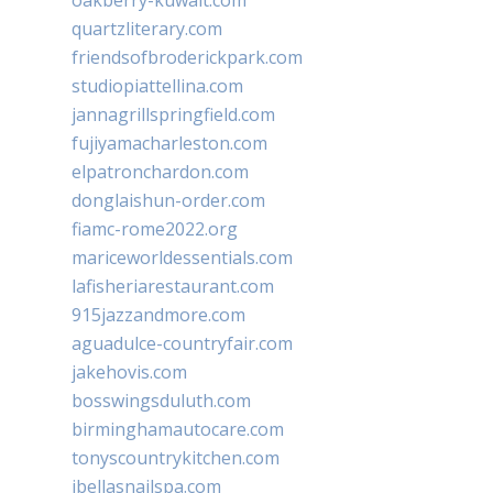
oakberry-kuwait.com
quartzliterary.com
friendsofbroderickpark.com
studiopiattellina.com
jannagrillspringfield.com
fujiyamacharleston.com
elpatronchardon.com
donglaishun-order.com
fiamc-rome2022.org
mariceworldessentials.com
lafisheriarestaurant.com
915jazzandmore.com
aguadulce-countryfair.com
jakehovis.com
bosswingsduluth.com
birminghamautocare.com
tonyscountrykitchen.com
jbellasnailspa.com