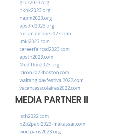
grur2023.org
hkhk2023.org
napm2023.org
apsdfd2023.org
forumausape2023.com
imkl2023.com
careerfaircsd2023.com
apsth2023.com
MedItRio2023.org
lcicon2023boston.com
waitangidayfestival2022.com
vacancesscolaires2022.com
MEDIA PARTNER II
isth2022.com
p2b2pabi2023-makassar.com
wocfparis2023.org