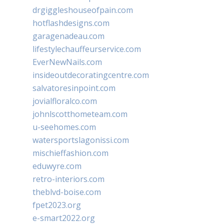
drgiggleshouseofpain.com
hotflashdesigns.com
garagenadeau.com
lifestylechauffeurservice.com
EverNewNails.com
insideoutdecoratingcentre.com
salvatoresinpoint.com
jovialfloralco.com
johnlscotthometeam.com
u-seehomes.com
watersportslagonissi.com
mischieffashion.com
eduwyre.com
retro-interiors.com
theblvd-boise.com
fpet2023.org
e-smart2022.org