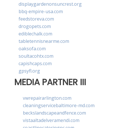
displaygardenonsuncrest.org
bbq-empire-usa.com
feedstoreva.com
drogopets.com
ediblechalk.com
tabletennisnearme.com
oaksofa.com
soultacohtx.com
capishcaps.com
gpsyfl.org
MEDIA PARTNER III
vwrepairarlington.com
cleaningservicebaltimore-md.com
beckslandscapeandfence.com
vistaaltadelveramendi.com
coastlinecateringnc.com