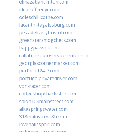
elmazatlanclinton.com
ideacoffeenyc.com
odieschillicothe.com
lacantinitagalesburg.com
pizzadeliverybristol.com
greenstarsmogcheck.com
happypawspl.com
callahansautoservicecenter.com
georgiascornermarket.com
perfectfit24-7.com
portugalprivatedriver.com
von-racer.com
coffeeshopcharleston.com
salon104mainstreet.com
alkaspringswater.com
318mainstreet8h.com
lovenailsspari.com