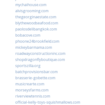
mychaihouse.com
alvisgrooming.com
thegeorginaestate.com
blythewoodseafood.com
paolosdelibangkok.com
bobacove.com
phoone24brookfield.com
mickeybarmama.com
roadwayconstructioninc.com
shopdragonflyboutique.com
sportszilla.org
batchprovisionsbar.com
brasserie-gobette.com
musicrearte.com
morseysfarms.com
riverviewtennis.com
official-kelly-toys-squishmallows.com