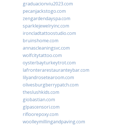
graduacionviu2023.com
pecanjackstogo.com
zengardendayspa.com
sparklejewelryinc.com
ironcladtattoostudio.com
bruinshome.com
annascleaningsvc.com
wolfcitytattoo.com
oysterbayturkeytrot.com
lafronterarestauranteybar.com
lilyandrosetearoom.com
olivesburgberrypatch.com
theslushkids.com
giobastian.com
glpascensori.com
rifloorepoxy.com
woolleymillingandpaving.com