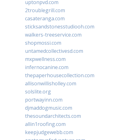
uptonpvd.com
2troublegrill.com
casateranga.com
sticksandstonesstudiooh.com
walkers-treeservice.com
shopmossi.com
untamedcollectivesd.com
mxpwellness.com
infernocanine.com
thepaperhousecollection.com
allisonwillisholley.com
solslite.org
portwayinn.com
djmaddogmusic.com
thesoundarchitects.com
allin1roofing.com
keepjudgewebb.com