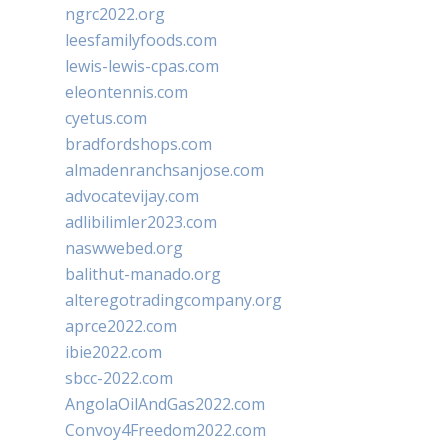
ngrc2022.org
leesfamilyfoods.com
lewis-lewis-cpas.com
eleontennis.com
cyetus.com
bradfordshops.com
almadenranchsanjose.com
advocatevijay.com
adlibilimler2023.com
naswwebed.org
balithut-manado.org
alteregotradingcompany.org
aprce2022.com
ibie2022.com
sbcc-2022.com
AngolaOilAndGas2022.com
Convoy4Freedom2022.com