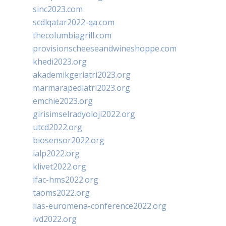
sinc2023.com
scdlqatar2022-qa.com
thecolumbiagrill.com
provisionscheeseandwineshoppe.com
khedi2023.org
akademikgeriatri2023.org
marmarapediatri2023.org
emchie2023.org
girisimselradyoloji2022.org
utcd2022.org
biosensor2022.org
ialp2022.org
klivet2022.org
ifac-hms2022.org
taoms2022.org
iias-euromena-conference2022.org
ivd2022.org