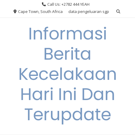
Skip
Call Us: +2782 444 YEAH
to
Cape Town, South Africa
data pengeluaran sgp
content
Informasi
Berita
Kecelakaan
Hari Ini Dan
Terupdate