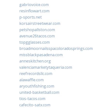
gabriovoice.com
resinflowart.com
p-sports.net
korsairstreetwear.com
petshopallston.com
avenue26tacos.com
topgglasses.com
broadmoornailsspacoloradosprings.com
missblackpasadena.com
anneskitchen.org
valenciamarketytaqueria.com
reefrecordsllc.com
alawaffle.com
aryouthfishing.com
united-basketball.com
tios-tacos.com
cafecito-satx.com