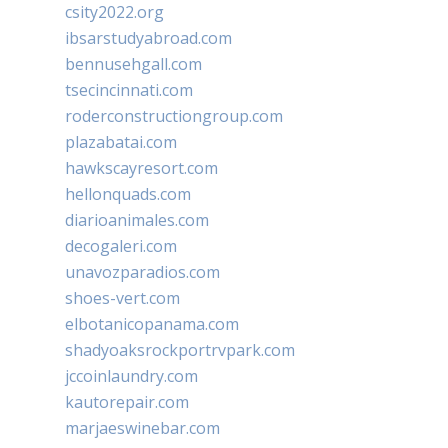
csity2022.org
ibsarstudyabroad.com
bennusehgall.com
tsecincinnati.com
roderconstructiongroup.com
plazabatai.com
hawkscayresort.com
hellonquads.com
diarioanimales.com
decogaleri.com
unavozparadios.com
shoes-vert.com
elbotanicopanama.com
shadyoaksrockportrvpark.com
jccoinlaundry.com
kautorepair.com
marjaeswinebar.com