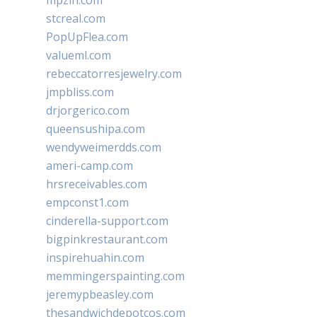
mpzin.com
stcreal.com
PopUpFlea.com
valueml.com
rebeccatorresjewelry.com
jmpbliss.com
drjorgerico.com
queensushipa.com
wendyweimerdds.com
ameri-camp.com
hrsreceivables.com
empconst1.com
cinderella-support.com
bigpinkrestaurant.com
inspirehuahin.com
memmingerspainting.com
jeremypbeasley.com
thesandwichdepotcos.com