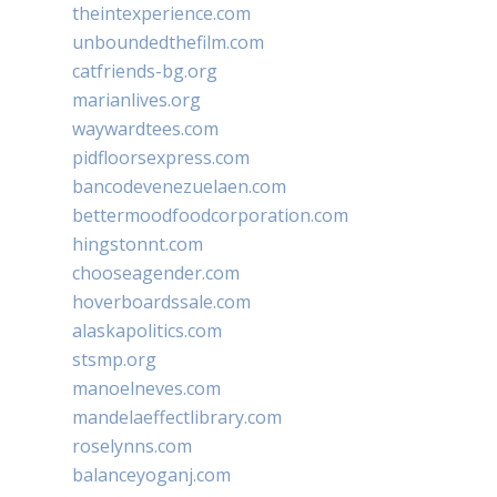
theintexperience.com
unboundedthefilm.com
catfriends-bg.org
marianlives.org
waywardtees.com
pidfloorsexpress.com
bancodevenezuelaen.com
bettermoodfoodcorporation.com
hingstonnt.com
chooseagender.com
hoverboardssale.com
alaskapolitics.com
stsmp.org
manoelneves.com
mandelaeffectlibrary.com
roselynns.com
balanceyoganj.com