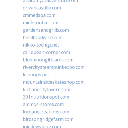
anatomyofadventure.com
drivancastillo.com
cmmedspa.com
midletontkd.com
gardensandgrills.com
basilfoodwine.com
nikko-tochigi.net
caribbean-corner.com
bluemoongiftcards.com
rivercitysteampunkexpo.com
kchoops.net
mountainsideskateshop.com
kirtlandcitytavern.com
301nutritionspot.com
ammos-stores.com
loceanecreations.com
birdsongridgefarm.com
joiedevivblog.com