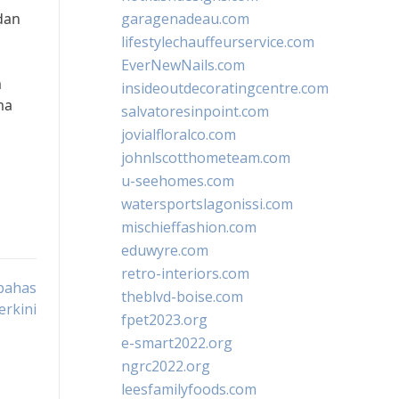
dan
garagenadeau.com
lifestylechauffeurservice.com
EverNewNails.com
m
insideoutdecoratingcentre.com
ma
salvatoresinpoint.com
jovialfloralco.com
johnlscotthometeam.com
u-seehomes.com
watersportslagonissi.com
mischieffashion.com
eduwyre.com
retro-interiors.com
bahas
theblvd-boise.com
erkini
fpet2023.org
e-smart2022.org
ngrc2022.org
leesfamilyfoods.com