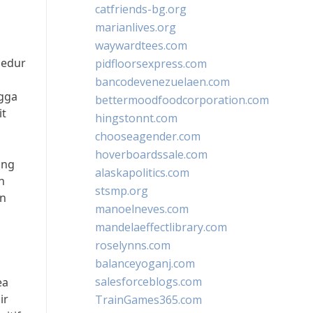
catfriends-bg.org
marianlives.org
waywardtees.com
sedur
pidfloorsexpress.com
bancodevenezuelaen.com
gga
bettermoodfoodcorporation.com
it
hingstonnt.com
chooseagender.com
hoverboardssale.com
ang
alaskapolitics.com
n
stsmp.org
an
manoelneves.com
mandelaeffectlibrary.com
roselynns.com
balanceyoganj.com
l
salesforceblogs.com
ea
ir
TrainGames365.com