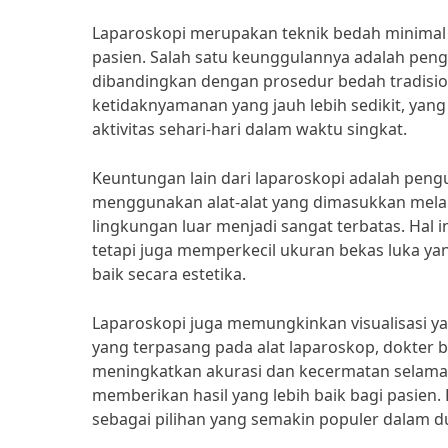
Laparoskopi merupakan teknik bedah minimal 
pasien. Salah satu keunggulannya adalah pengu
dibandingkan dengan prosedur bedah tradisi
ketidaknyamanan yang jauh lebih sedikit, ya
aktivitas sehari-hari dalam waktu singkat.
Keuntungan lain dari laparoskopi adalah pengu
menggunakan alat-alat yang dimasukkan melalu
lingkungan luar menjadi sangat terbatas. Hal 
tetapi juga memperkecil ukuran bekas luka yan
baik secara estetika.
Laparoskopi juga memungkinkan visualisasi 
yang terpasang pada alat laparoskop, dokter b
meningkatkan akurasi dan kecermatan selama
memberikan hasil yang lebih baik bagi pasien.
sebagai pilihan yang semakin populer dalam 