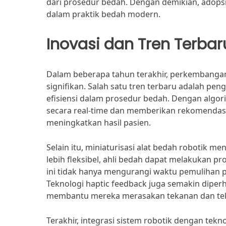
dari prosedur bedah. Dengan demikian, adopsi
dalam praktik bedah modern.
Inovasi dan Tren Terba
Dalam beberapa tahun terakhir, perkembangan
signifikan. Salah satu tren terbaru adalah p
efisiensi dalam prosedur bedah. Dengan algori
secara real-time dan memberikan rekomendasi
meningkatkan hasil pasien.
Selain itu, miniaturisasi alat bedah robotik m
lebih fleksibel, ahli bedah dapat melakukan pr
ini tidak hanya mengurangi waktu pemulihan pa
Teknologi haptic feedback juga semakin diper
membantu mereka merasakan tekanan dan teks
Terakhir, integrasi sistem robotik dengan tekno