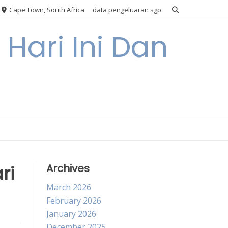
Cape Town, South Africa
data pengeluaran sgp
Hari Ini Dan
ri
Archives
March 2026
February 2026
January 2026
December 2025