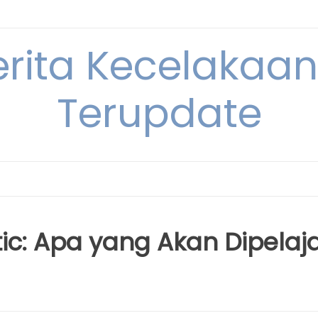
erita Kecelakaan 
Terupdate
ic: Apa yang Akan Dipelaja