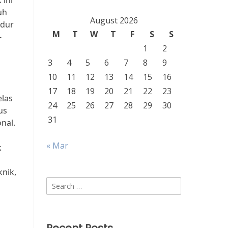
 ini
uh
August 2026
edur
M
T
W
T
F
S
S
-
1
2
3
4
5
6
7
8
9
10
11
12
13
14
15
16
17
18
19
20
21
22
23
elas
24
25
26
27
28
29
30
us
31
nal.
« Mar
k
nik,
Search
for: