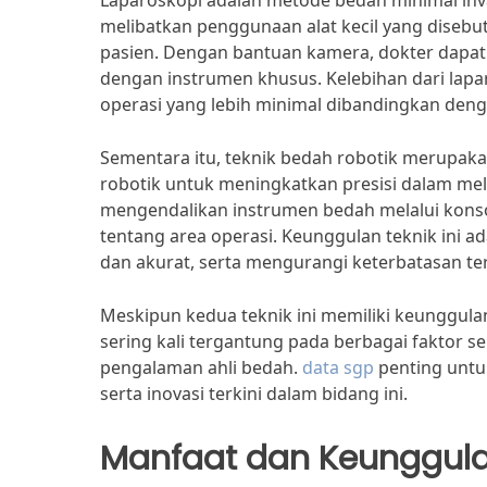
Laparoskopi adalah metode bedah minimal invas
melibatkan penggunaan alat kecil yang disebut
pasien. Dengan bantuan kamera, dokter dapat
dengan instrumen khusus. Kelebihan dari lapa
operasi yang lebih minimal dibandingkan den
Sementara itu, teknik bedah robotik merupaka
robotik untuk meningkatkan presisi dalam mel
mengendalikan instrumen bedah melalui kons
tentang area operasi. Keunggulan teknik ini
dan akurat, serta mengurangi keterbatasan te
Meskipun kedua teknik ini memiliki keunggula
sering kali tergantung pada berbagai faktor se
pengalaman ahli bedah.
data sgp
penting untu
serta inovasi terkini dalam bidang ini.
Manfaat dan Keunggula