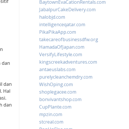
itif
BaytownEvaCationRentals.com
JabalpurCakeDelivery.com
halobjd.com
intelligenceqatar.com
PikaPikaApp.com
takecareofbusinessdfw.org
HamadaOfJapan.com
an
VersifyLifestyle.com
kingscreekadventures.com
n dan
antaeuslabs.com
purelycleanchemdry.com
il dan
WishOping.com
. Hal
shoplegacee.com
si.
bonvivantshop.com
ah dan
CupPlante.com
mpzin.com
stcreal.com