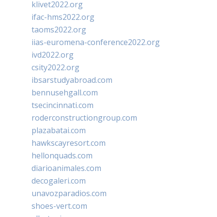
klivet2022.org
ifac-hms2022.org
taoms2022.org
iias-euromena-conference2022.org
ivd2022.org
csity2022.org
ibsarstudyabroad.com
bennusehgall.com
tsecincinnati.com
roderconstructiongroup.com
plazabatai.com
hawkscayresort.com
hellonquads.com
diarioanimales.com
decogaleri.com
unavozparadios.com
shoes-vert.com