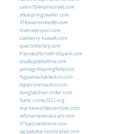
salon104mainstreet.com
alkaspringswater.com
318mainstreet8h.com
lovenailsspari.com
oakberry-kuwait.com
quartzliterary.com
friendsofbroderickpark.com
studiopiattellina.com
jannagrillspringfield.com
fujiyamacharleston.com
elpatronchardon.com
donglaishun-order.com
fiamc-rome2022.org
mariceworldessentials.com
lafisheriarestaurant.com
915jazzandmore.com
aguadulce-countryfair.com