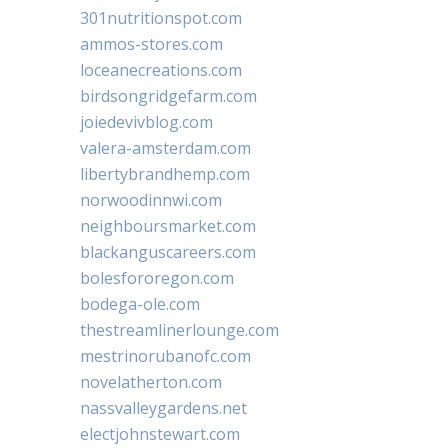
301nutritionspot.com
ammos-stores.com
loceanecreations.com
birdsongridgefarm.com
joiedevivblog.com
valera-amsterdam.com
libertybrandhemp.com
norwoodinnwi.com
neighboursmarket.com
blackanguscareers.com
bolesfororegon.com
bodega-ole.com
thestreamlinerlounge.com
mestrinorubanofc.com
novelatherton.com
nassvalleygardens.net
electjohnstewart.com