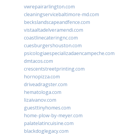
vwrepairarlington.com
cleaningservicebaltimore-md.com
beckslandscapeandfence.com
vistaaltadelveramendi.com
coastlinecateringnc.com
cuesburgershouston.com
psicologiaespecializadaencampeche.com
dmtacos.com
crescentstreetprinting.com
hornopizza.com
driveadragster.com
hematologa.com
lizaivanov.com
guesttinyhomes.com
home-plow-by-meyer.com
palatelatincuisine.com
blackdoglegacy.com