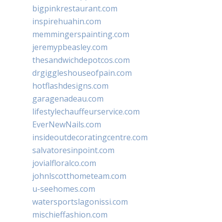
bigpinkrestaurant.com
inspirehuahin.com
memmingerspainting.com
jeremypbeasley.com
thesandwichdepotcos.com
drgiggleshouseofpain.com
hotflashdesigns.com
garagenadeau.com
lifestylechauffeurservice.com
EverNewNails.com
insideoutdecoratingcentre.com
salvatoresinpoint.com
jovialfloralco.com
johnlscotthometeam.com
u-seehomes.com
watersportslagonissi.com
mischieffashion.com