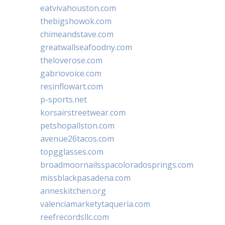
eatvivahouston.com
thebigshowok.com
chimeandstave.com
greatwallseafoodny.com
theloverose.com
gabriovoice.com
resinflowart.com
p-sports.net
korsairstreetwear.com
petshopallston.com
avenue26tacos.com
topgglasses.com
broadmoornailsspacoloradosprings.com
missblackpasadena.com
anneskitchen.org
valenciamarketytaqueria.com
reefrecordsllc.com