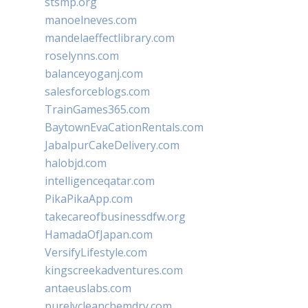
stsmp.org
manoelneves.com
mandelaeffectlibrary.com
roselynns.com
balanceyoganj.com
salesforceblogs.com
TrainGames365.com
BaytownEvaCationRentals.com
JabalpurCakeDelivery.com
halobjd.com
intelligenceqatar.com
PikaPikaApp.com
takecareofbusinessdfw.org
HamadaOfJapan.com
VersifyLifestyle.com
kingscreekadventures.com
antaeuslabs.com
purelycleanchemdry.com