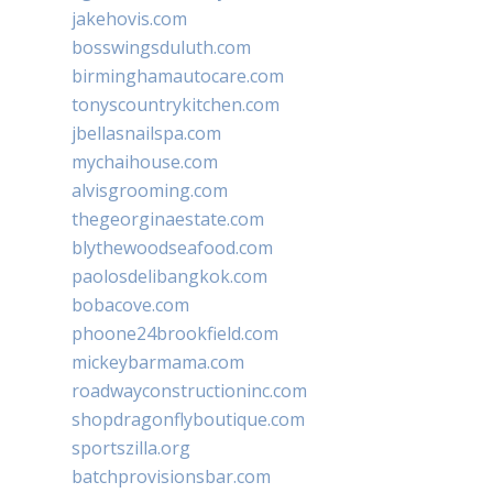
jakehovis.com
bosswingsduluth.com
birminghamautocare.com
tonyscountrykitchen.com
jbellasnailspa.com
mychaihouse.com
alvisgrooming.com
thegeorginaestate.com
blythewoodseafood.com
paolosdelibangkok.com
bobacove.com
phoone24brookfield.com
mickeybarmama.com
roadwayconstructioninc.com
shopdragonflyboutique.com
sportszilla.org
batchprovisionsbar.com