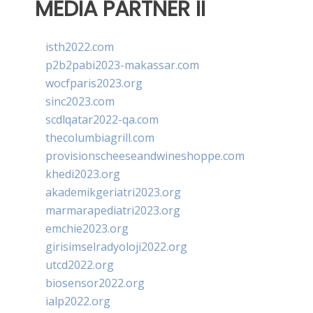
MEDIA PARTNER II
isth2022.com
p2b2pabi2023-makassar.com
wocfparis2023.org
sinc2023.com
scdlqatar2022-qa.com
thecolumbiagrill.com
provisionscheeseandwineshoppe.com
khedi2023.org
akademikgeriatri2023.org
marmarapediatri2023.org
emchie2023.org
girisimselradyoloji2022.org
utcd2022.org
biosensor2022.org
ialp2022.org