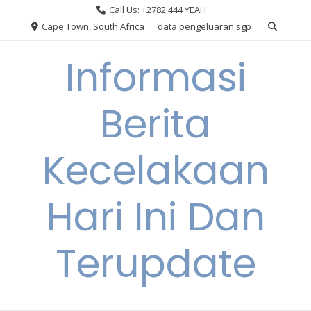
Skip
Call Us: +2782 444 YEAH
to
Cape Town, South Africa
data pengeluaran sgp
content
Informasi
Berita
Kecelakaan
Hari Ini Dan
Terupdate