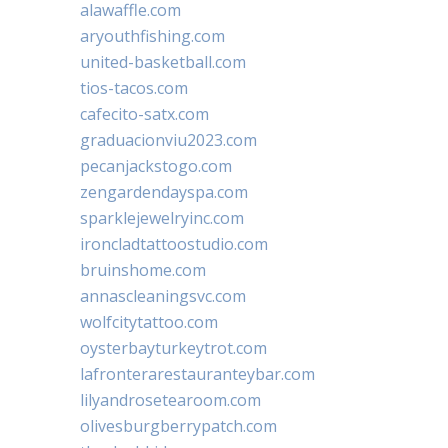
alawaffle.com
aryouthfishing.com
united-basketball.com
tios-tacos.com
cafecito-satx.com
graduacionviu2023.com
pecanjackstogo.com
zengardendayspa.com
sparklejewelryinc.com
ironcladtattoostudio.com
bruinshome.com
annascleaningsvc.com
wolfcitytattoo.com
oysterbayturkeytrot.com
lafronterarestauranteybar.com
lilyandrosetearoom.com
olivesburgberrypatch.com