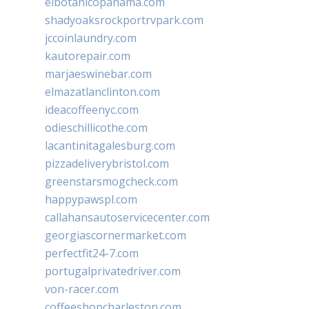
elbotanicopanama.com
shadyoaksrockportrvpark.com
jccoinlaundry.com
kautorepair.com
marjaeswinebar.com
elmazatlanclinton.com
ideacoffeenyc.com
odieschillicothe.com
lacantinitagalesburg.com
pizzadeliverybristol.com
greenstarsmogcheck.com
happypawspl.com
callahansautoservicecenter.com
georgiascornermarket.com
perfectfit24-7.com
portugalprivatedriver.com
von-racer.com
coffeeshopcharleston.com