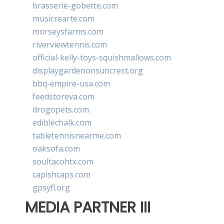
brasserie-gobette.com
musicrearte.com
morseysfarms.com
riverviewtennis.com
official-kelly-toys-squishmallows.com
displaygardenonsuncrest.org
bbq-empire-usa.com
feedstoreva.com
drogopets.com
ediblechalk.com
tabletennisnearme.com
oaksofa.com
soultacohtx.com
capishcaps.com
gpsyfl.org
MEDIA PARTNER III