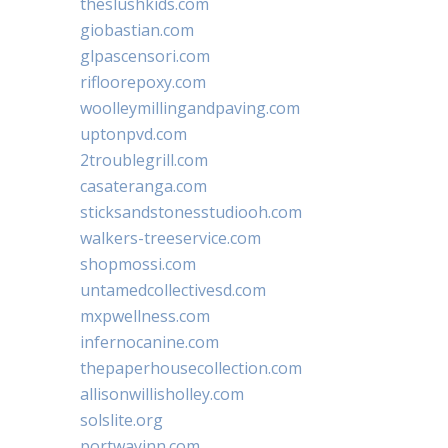
theslushkids.com
giobastian.com
glpascensori.com
rifloorepoxy.com
woolleymillingandpaving.com
uptonpvd.com
2troublegrill.com
casateranga.com
sticksandstonesstudiooh.com
walkers-treeservice.com
shopmossi.com
untamedcollectivesd.com
mxpwellness.com
infernocanine.com
thepaperhousecollection.com
allisonwillisholley.com
solslite.org
portwayinn.com