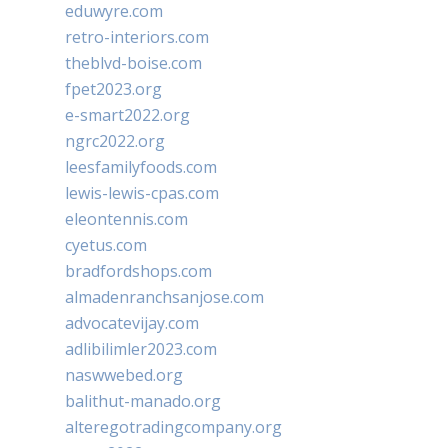
eduwyre.com
retro-interiors.com
theblvd-boise.com
fpet2023.org
e-smart2022.org
ngrc2022.org
leesfamilyfoods.com
lewis-lewis-cpas.com
eleontennis.com
cyetus.com
bradfordshops.com
almadenranchsanjose.com
advocatevijay.com
adlibilimler2023.com
naswwebed.org
balithut-manado.org
alteregotradingcompany.org