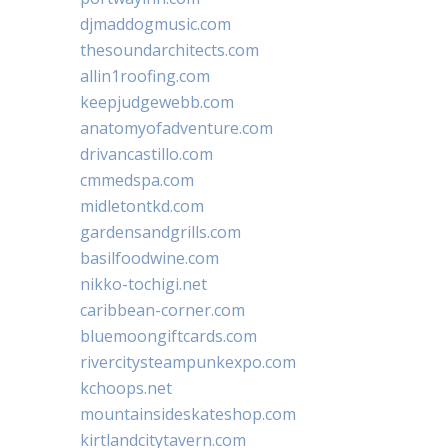
djmaddogmusic.com
thesoundarchitects.com
allin1roofing.com
keepjudgewebb.com
anatomyofadventure.com
drivancastillo.com
cmmedspa.com
midletontkd.com
gardensandgrills.com
basilfoodwine.com
nikko-tochigi.net
caribbean-corner.com
bluemoongiftcards.com
rivercitysteampunkexpo.com
kchoops.net
mountainsideskateshop.com
kirtlandcitytavern.com