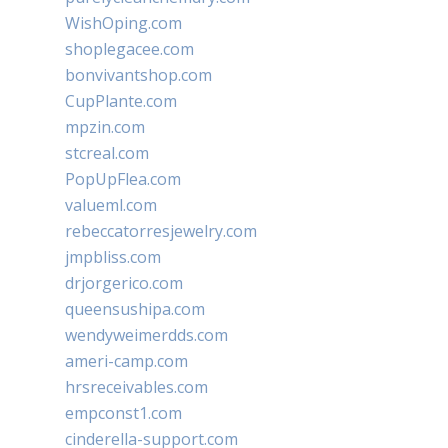
WishOping.com
shoplegacee.com
bonvivantshop.com
CupPlante.com
mpzin.com
stcreal.com
PopUpFlea.com
valueml.com
rebeccatorresjewelry.com
jmpbliss.com
drjorgerico.com
queensushipa.com
wendyweimerdds.com
ameri-camp.com
hrsreceivables.com
empconst1.com
cinderella-support.com