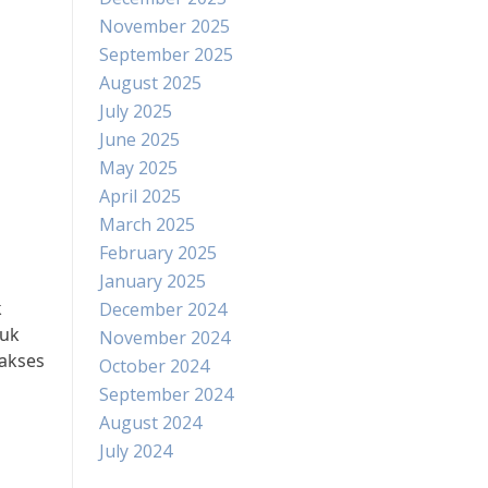
November 2025
September 2025
August 2025
July 2025
June 2025
May 2025
April 2025
March 2025
February 2025
January 2025
k
December 2024
tuk
November 2024
 akses
October 2024
September 2024
August 2024
July 2024