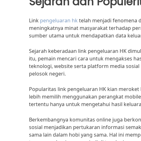
Sejarah dan Populeri
Link
pengeluaran hk
telah menjadi fenomena da
meningkatnya minat masyarakat terhadap perma
sumber utama untuk mendapatkan data kelua
Sejarah keberadaan link pengeluaran HK dimul
itu, pemain mencari cara untuk mengakses h
teknologi, website serta platform media sosial
pelosok negeri.
Popularitas link pengeluaran HK kian meroket
lebih memilih menggunakan perangkat mobil
tertentu hanya untuk mengetahui hasil keluar
Berkembangnya komunitas online juga berkontr
sosial menjadikan pertukaran informasi sem
sama lain dalam hobi yang sama. Hal ini memp