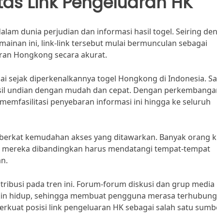
tas Link Pengeluaran HK
lam dunia perjudian dan informasi hasil togel. Seiring de
inan ini, link-link tersebut mulai bermunculan sebagai
ran Hongkong secara akurat.
ai sejak diperkenalkannya togel Hongkong di Indonesia. Sa
asil undian dengan mudah dan cepat. Dengan perkembanga
 memfasilitasi penyebaran informasi ini hingga ke seluruh
 berkat kemudahan akses yang ditawarkan. Banyak orang k
e mereka dibandingkan harus mendatangi tempat-tempat
an.
ibusi pada tren ini. Forum-forum diskusi dan grup media
akin hidup, sehingga membuat pengguna merasa terhubung
erkuat posisi link pengeluaran HK sebagai salah satu sumb