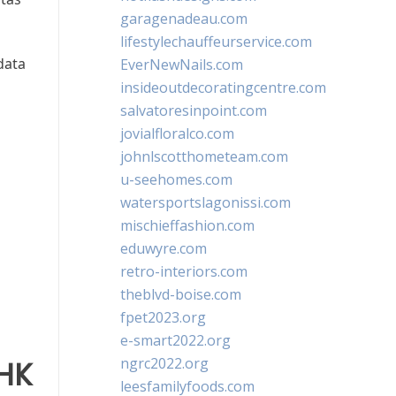
garagenadeau.com
lifestylechauffeurservice.com
data
EverNewNails.com
insideoutdecoratingcentre.com
salvatoresinpoint.com
jovialfloralco.com
johnlscotthometeam.com
u-seehomes.com
watersportslagonissi.com
mischieffashion.com
eduwyre.com
retro-interiors.com
theblvd-boise.com
fpet2023.org
e-smart2022.org
ngrc2022.org
 HK
leesfamilyfoods.com