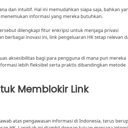
na dan intuitif. Hal ini memudahkan siapa saja, bahkan ya
tuk menemukan informasi yang mereka butuhkan.
rsebut dilengkapi fitur enkripsi untuk menjaga privasi
 berbagai inovasi ini, link pengeluaran HK tetap relevan 
as aksesibilitas bagi para pengguna di mana pun mereka
ormasi lebih fleksibel serta praktis dibandingkan metode
tuk Memblokir Link
awab atas pengawasan informasi di Indonesia, terus beru
ran HK. Langkah ini diambil dengan tujuan menjaga integr