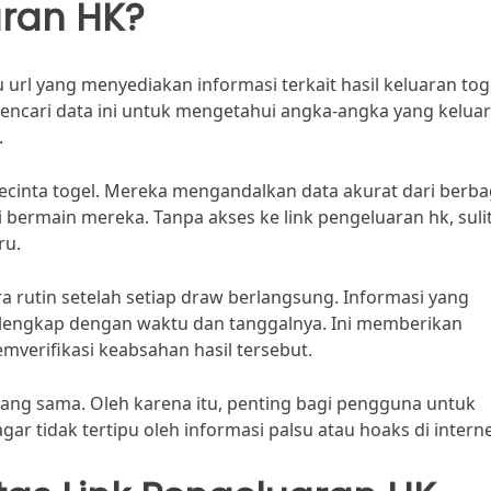
aran HK?
url yang menyediakan informasi terkait hasil keluaran tog
encari data ini untuk mengetahui angka-angka yang kelua
.
pecinta togel. Mereka mengandalkan data akurat dari berba
bermain mereka. Tanpa akses ke link pengeluaran hk, sulit
ru.
a rutin setelah setiap draw berlangsung. Informasi yang
 lengkap dengan waktu dan tanggalnya. Ini memberikan
mverifikasi keabsahan hasil tersebut.
 yang sama. Oleh karena itu, penting bagi pengguna untuk
r tidak tertipu oleh informasi palsu atau hoaks di interne