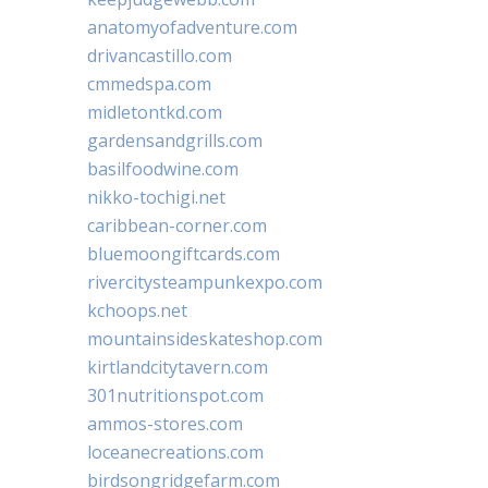
anatomyofadventure.com
drivancastillo.com
cmmedspa.com
midletontkd.com
gardensandgrills.com
basilfoodwine.com
nikko-tochigi.net
caribbean-corner.com
bluemoongiftcards.com
rivercitysteampunkexpo.com
kchoops.net
mountainsideskateshop.com
kirtlandcitytavern.com
301nutritionspot.com
ammos-stores.com
loceanecreations.com
birdsongridgefarm.com