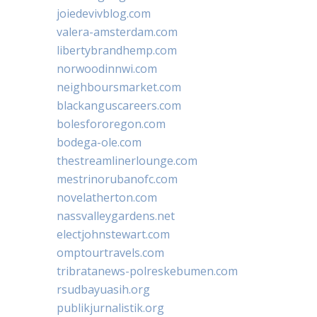
joiedevivblog.com
valera-amsterdam.com
libertybrandhemp.com
norwoodinnwi.com
neighboursmarket.com
blackanguscareers.com
bolesfororegon.com
bodega-ole.com
thestreamlinerlounge.com
mestrinorubanofc.com
novelatherton.com
nassvalleygardens.net
electjohnstewart.com
omptourtravels.com
tribratanews-polreskebumen.com
rsudbayuasih.org
publikjurnalistik.org