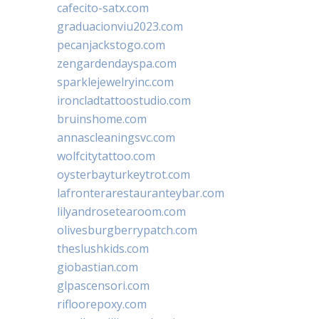
cafecito-satx.com
graduacionviu2023.com
pecanjackstogo.com
zengardendayspa.com
sparklejewelryinc.com
ironcladtattoostudio.com
bruinshome.com
annascleaningsvc.com
wolfcitytattoo.com
oysterbayturkeytrot.com
lafronterarestauranteybar.com
lilyandrosetearoom.com
olivesburgberrypatch.com
theslushkids.com
giobastian.com
glpascensori.com
rifloorepoxy.com