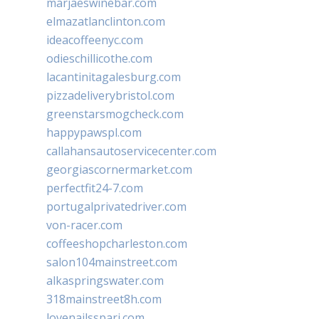
marjaeswinebar.com
elmazatlanclinton.com
ideacoffeenyc.com
odieschillicothe.com
lacantinitagalesburg.com
pizzadeliverybristol.com
greenstarsmogcheck.com
happypawspl.com
callahansautoservicecenter.com
georgiascornermarket.com
perfectfit24-7.com
portugalprivatedriver.com
von-racer.com
coffeeshopcharleston.com
salon104mainstreet.com
alkaspringswater.com
318mainstreet8h.com
lovenailsspari.com