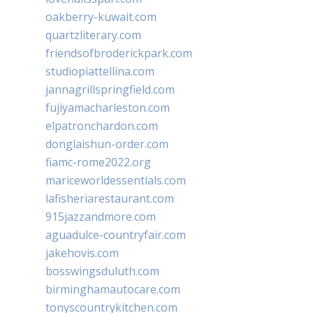
oakberry-kuwait.com
quartzliterary.com
friendsofbroderickpark.com
studiopiattellina.com
jannagrillspringfield.com
fujiyamacharleston.com
elpatronchardon.com
donglaishun-order.com
fiamc-rome2022.org
mariceworldessentials.com
lafisheriarestaurant.com
915jazzandmore.com
aguadulce-countryfair.com
jakehovis.com
bosswingsduluth.com
birminghamautocare.com
tonyscountrykitchen.com