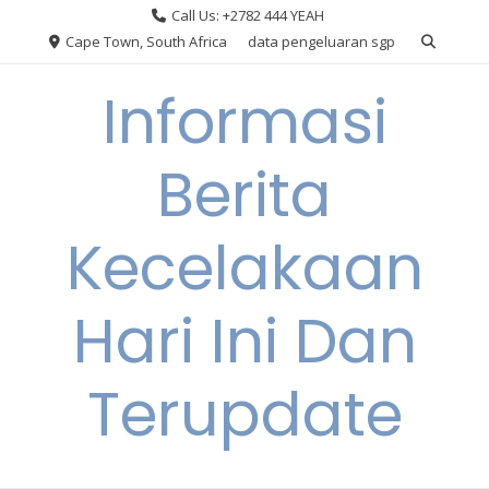
Skip
Call Us: +2782 444 YEAH
to
Cape Town, South Africa
data pengeluaran sgp
content
Informasi
Berita
Kecelakaan
Hari Ini Dan
Terupdate