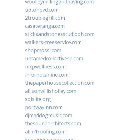
woolleymillingandpaving.com
uptonpvd.com
2troublegrill.com
casateranga.com
sticksandstonesstudiooh.com
walkers-treeservice.com
shopmossi.com
untamedcollectivesd.com
mxpwellness.com
infernocanine.com
thepaperhousecollection.com
allisonwillisholley.com
solslite.org
portwayinn.com
djmaddogmusic.com
thesoundarchitects.com
allin1roofing.com
keepjudgewebb.com