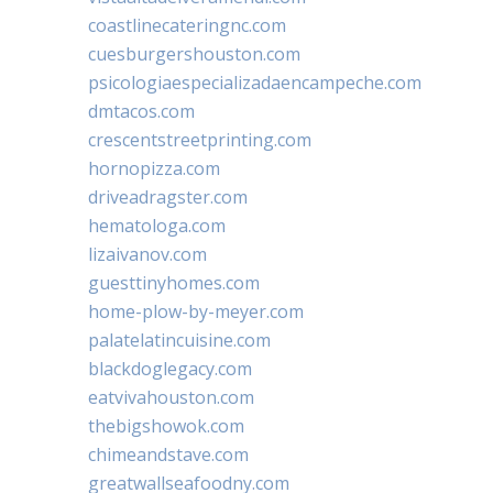
coastlinecateringnc.com
cuesburgershouston.com
psicologiaespecializadaencampeche.com
dmtacos.com
crescentstreetprinting.com
hornopizza.com
driveadragster.com
hematologa.com
lizaivanov.com
guesttinyhomes.com
home-plow-by-meyer.com
palatelatincuisine.com
blackdoglegacy.com
eatvivahouston.com
thebigshowok.com
chimeandstave.com
greatwallseafoodny.com