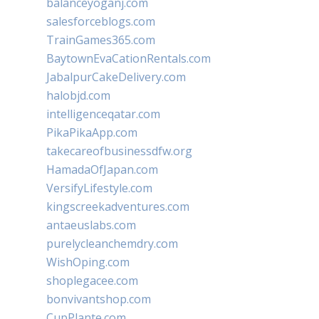
balanceyoganj.com
salesforceblogs.com
TrainGames365.com
BaytownEvaCationRentals.com
JabalpurCakeDelivery.com
halobjd.com
intelligenceqatar.com
PikaPikaApp.com
takecareofbusinessdfw.org
HamadaOfJapan.com
VersifyLifestyle.com
kingscreekadventures.com
antaeuslabs.com
purelycleanchemdry.com
WishOping.com
shoplegacee.com
bonvivantshop.com
CupPlante.com