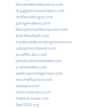
thesandwichdepotcos.com
drgiggleshouseofpain.com
hotflashdesigns.com
garagenadeau.com
lifestylechauffeurservice.com
EverNewNails.com
insideoutdecoratingcentre.com
salvatoresinpoint.com
jovialfloralco.com
johnlscotthometeam.com
u-seehomes.com
watersportslagonissi.com
mischieffashion.com
eduwyre.com
retro-interiors.com
theblvd-boise.com
fpet2023.org