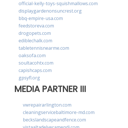
official-kelly-toys-squishmallows.com
displaygardenonsuncrest.org
bbq-empire-usa.com
feedstoreva.com
drogopets.com
ediblechalk.com
tabletennisnearme.com
oaksofa.com
soultacohtx.com
capishcaps.com
gpsyfl.org
MEDIA PARTNER III
vwrepairarlington.com
cleaningservicebaltimore-md.com
beckslandscapeandfence.com
vistaaltadelveramendi.com