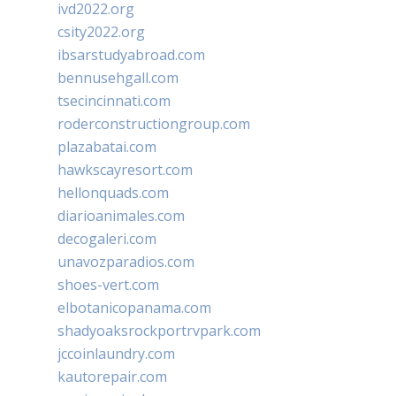
ivd2022.org
csity2022.org
ibsarstudyabroad.com
bennusehgall.com
tsecincinnati.com
roderconstructiongroup.com
plazabatai.com
hawkscayresort.com
hellonquads.com
diarioanimales.com
decogaleri.com
unavozparadios.com
shoes-vert.com
elbotanicopanama.com
shadyoaksrockportrvpark.com
jccoinlaundry.com
kautorepair.com