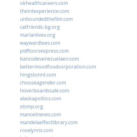
okhealthcareers.com
theintexperience.com
unboundedthefilm.com
catfriends-bg.org
marianlives.org
waywardtees.com
pidfloorsexpress.com
bancodevenezuelaen.com
bettermoodfoodcorporation.com
hingstonnt.com
chooseagender.com
hoverboardssale.com
alaskapolitics.com
stsmp.org
manoelneves.com
mandelaeffectlibrary.com
roselynns.com