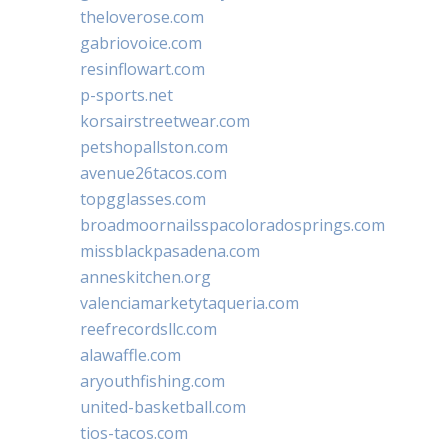
theloverose.com
gabriovoice.com
resinflowart.com
p-sports.net
korsairstreetwear.com
petshopallston.com
avenue26tacos.com
topgglasses.com
broadmoornailsspacoloradosprings.com
missblackpasadena.com
anneskitchen.org
valenciamarketytaqueria.com
reefrecordsllc.com
alawaffle.com
aryouthfishing.com
united-basketball.com
tios-tacos.com