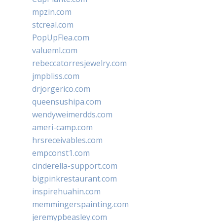
mpzin.com
stcreal.com
PopUpFlea.com
valueml.com
rebeccatorresjewelry.com
jmpbliss.com
drjorgerico.com
queensushipa.com
wendyweimerdds.com
ameri-camp.com
hrsreceivables.com
empconst1.com
cinderella-support.com
bigpinkrestaurant.com
inspirehuahin.com
memmingerspainting.com
jeremypbeasley.com