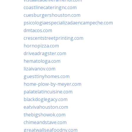
coastlinecateringnc.com
cuesburgershouston.com
psicologiaespecializadaencampeche.com
dmtacos.com
crescentstreetprinting.com
hornopizza.com
driveadragster.com
hematologa.com
lizaivanov.com
guesttinyhomes.com
home-plow-by-meyer.com
palatelatincuisine.com
blackdoglegacy.com
eatvivahouston.com
thebigshowok.com
chimeandstave.com
greatwallseafoodny.com