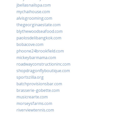
jbellasnailspa.com
mychaihouse.com
alvisgrooming.com
thegeorginaestate.com
blythewoodseafood.com
paolosdelibangkok.com
bobacove.com
phoone24brookfield.com
mickeybarmama.com
roadwayconstructioninc.com
shopdragonflyboutique.com
sportszilla.org
batchprovisionsbar.com
brasserie-gobette.com
musicrearte.com
morseysfarms.com
riverviewtennis.com