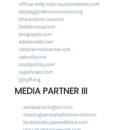
official-kelly-toys-squishmallows.com
displaygardenonsuncrest.org
bbq-empire-usa.com
feedstoreva.com
drogopets.com
ediblechalk.com
tabletennisnearme.com
oaksofa.com
soultacohtx.com
capishcaps.com
gpsyfl.org
MEDIA PARTNER III
vwrepairarlington.com
cleaningservicebaltimore-md.com
beckslandscapeandfence.com
vistaaltadelveramendi.com