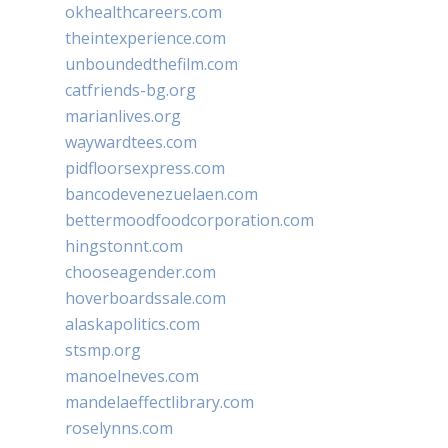
okhealthcareers.com
theintexperience.com
unboundedthefilm.com
catfriends-bg.org
marianlives.org
waywardtees.com
pidfloorsexpress.com
bancodevenezuelaen.com
bettermoodfoodcorporation.com
hingstonnt.com
chooseagender.com
hoverboardssale.com
alaskapolitics.com
stsmp.org
manoelneves.com
mandelaeffectlibrary.com
roselynns.com