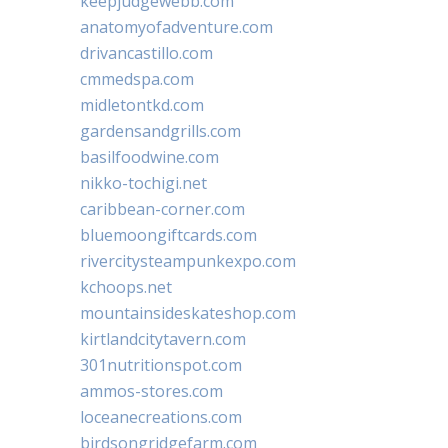
keepjudgewebb.com
anatomyofadventure.com
drivancastillo.com
cmmedspa.com
midletontkd.com
gardensandgrills.com
basilfoodwine.com
nikko-tochigi.net
caribbean-corner.com
bluemoongiftcards.com
rivercitysteampunkexpo.com
kchoops.net
mountainsideskateshop.com
kirtlandcitytavern.com
301nutritionspot.com
ammos-stores.com
loceanecreations.com
birdsongridgefarm.com