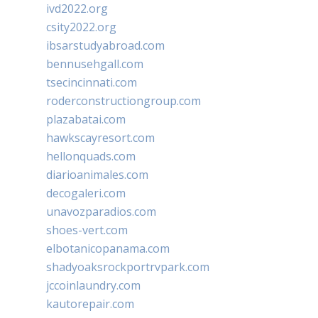
ivd2022.org
csity2022.org
ibsarstudyabroad.com
bennusehgall.com
tsecincinnati.com
roderconstructiongroup.com
plazabatai.com
hawkscayresort.com
hellonquads.com
diarioanimales.com
decogaleri.com
unavozparadios.com
shoes-vert.com
elbotanicopanama.com
shadyoaksrockportrvpark.com
jccoinlaundry.com
kautorepair.com