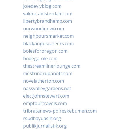
joiedevivblog.com
valera-amsterdam.com
libertybrandhemp.com
norwoodinnwi.com
neighboursmarket.com
blackanguscareers.com
bolesfororegon.com
bodega-ole.com
thestreamlinerlounge.com
mestrinorubanofc.com
novelatherton.com
nassvalleygardens.net
electjohnstewart.com
omptourtravels.com
tribratanews-polreskebumen.com
rsudbayuasih.org
publikjurnalistik.org