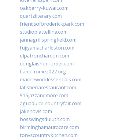
lovenailsspari.com
oakberry-kuwait.com
quartzliterary.com
friendsofbroderickpark.com
studiopiattellina.com
jannagrillspringfield.com
fujiyamacharleston.com
elpatronchardon.com
donglaishun-order.com
fiamc-rome2022.org
mariceworldessentials.com
lafisheriarestaurant.com
915jazzandmore.com
aguadulce-countryfair.com
jakehovis.com
bosswingsduluth.com
birminghamautocare.com
tonyscountrykitchen.com