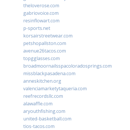
theloverose.com
gabriovoice.com
resinflowart.com
p-sports.net
korsairstreetwear.com
petshopallston.com
avenue26tacos.com
topgglasses.com
broadmoornailsspacoloradosprings.com
missblackpasadena.com
anneskitchen.org
valenciamarketytaqueria.com
reefrecordsllc.com
alawaffle.com
aryouthfishing.com
united-basketball.com
tios-tacos.com