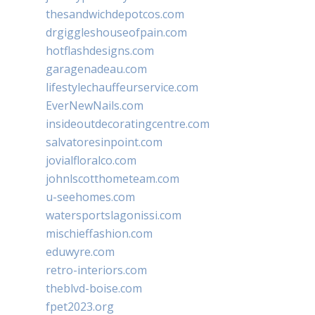
thesandwichdepotcos.com
drgiggleshouseofpain.com
hotflashdesigns.com
garagenadeau.com
lifestylechauffeurservice.com
EverNewNails.com
insideoutdecoratingcentre.com
salvatoresinpoint.com
jovialfloralco.com
johnlscotthometeam.com
u-seehomes.com
watersportslagonissi.com
mischieffashion.com
eduwyre.com
retro-interiors.com
theblvd-boise.com
fpet2023.org