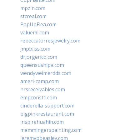
CupPlante.com
mpzin.com
stcreal.com
PopUpFlea.com
valueml.com
rebeccatorresjewelry.com
jmpbliss.com
drjorgerico.com
queensushipa.com
wendyweimerdds.com
ameri-camp.com
hrsreceivables.com
empconst1.com
cinderella-support.com
bigpinkrestaurant.com
inspirehuahin.com
memmingerspainting.com
jeremypbeasley.com