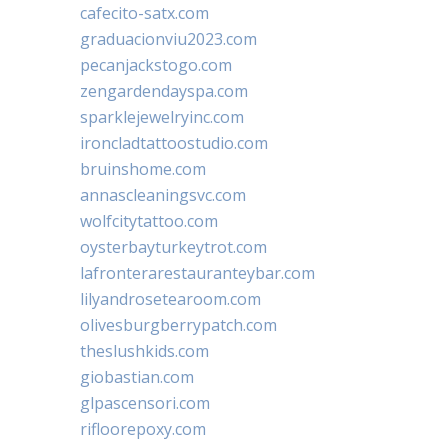
cafecito-satx.com
graduacionviu2023.com
pecanjackstogo.com
zengardendayspa.com
sparklejewelryinc.com
ironcladtattoostudio.com
bruinshome.com
annascleaningsvc.com
wolfcitytattoo.com
oysterbayturkeytrot.com
lafronterarestauranteybar.com
lilyandrosetearoom.com
olivesburgberrypatch.com
theslushkids.com
giobastian.com
glpascensori.com
rifloorepoxy.com