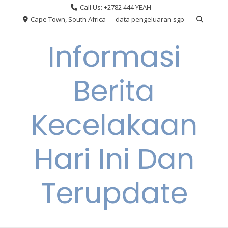
Skip
Call Us: +2782 444 YEAH
to
Cape Town, South Africa
data pengeluaran sgp
content
Informasi
Berita
Kecelakaan
Hari Ini Dan
Terupdate