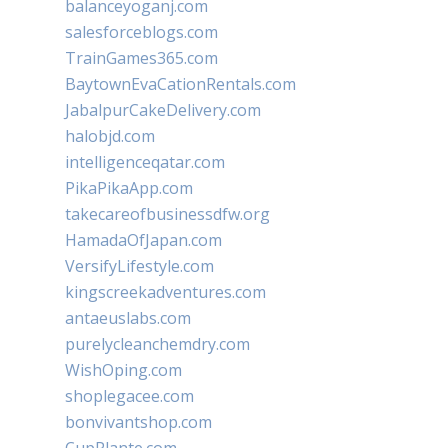
balanceyoganj.com
salesforceblogs.com
TrainGames365.com
BaytownEvaCationRentals.com
JabalpurCakeDelivery.com
halobjd.com
intelligenceqatar.com
PikaPikaApp.com
takecareofbusinessdfw.org
HamadaOfJapan.com
VersifyLifestyle.com
kingscreekadventures.com
antaeuslabs.com
purelycleanchemdry.com
WishOping.com
shoplegacee.com
bonvivantshop.com