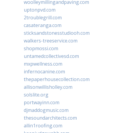
woolleymillingandpaving.com
uptonpvd.com
2troublegrill.com
casateranga.com
sticksandstonesstudiooh.com
walkers-treeservice.com
shopmossi.com
untamedcollectivesd.com
mxpwellness.com
infernocanine.com
thepaperhousecollection.com
allisonwillisholley.com
solslite.org
portwayinn.com
djmaddogmusic.com
thesoundarchitects.com
allin1roofing.com