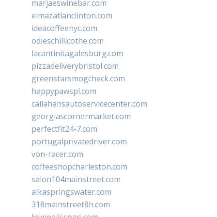
marjaeswinebar.com
elmazatlanclinton.com
ideacoffeenyc.com
odieschillicothe.com
lacantinitagalesburg.com
pizzadeliverybristol.com
greenstarsmogcheck.com
happypawspl.com
callahansautoservicecenter.com
georgiascornermarket.com
perfectfit24-7.com
portugalprivatedriver.com
von-racer.com
coffeeshopcharleston.com
salon104mainstreet.com
alkaspringswater.com
318mainstreet8h.com