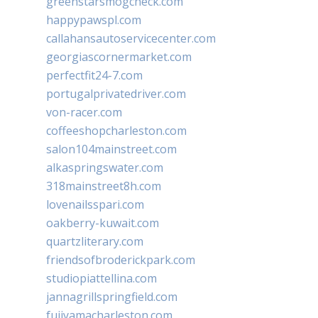
greenstarsmogcheck.com
happypawspl.com
callahansautoservicecenter.com
georgiascornermarket.com
perfectfit24-7.com
portugalprivatedriver.com
von-racer.com
coffeeshopcharleston.com
salon104mainstreet.com
alkaspringswater.com
318mainstreet8h.com
lovenailsspari.com
oakberry-kuwait.com
quartzliterary.com
friendsofbroderickpark.com
studiopiattellina.com
jannagrillspringfield.com
fujiyamacharleston.com