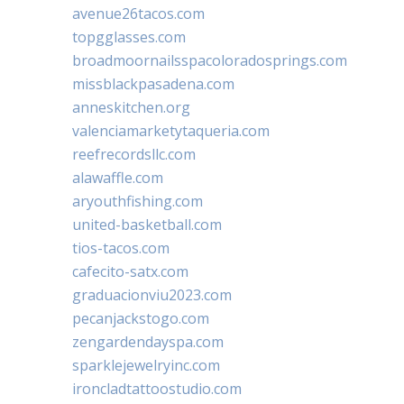
avenue26tacos.com
topgglasses.com
broadmoornailsspacoloradosprings.com
missblackpasadena.com
anneskitchen.org
valenciamarketytaqueria.com
reefrecordsllc.com
alawaffle.com
aryouthfishing.com
united-basketball.com
tios-tacos.com
cafecito-satx.com
graduacionviu2023.com
pecanjackstogo.com
zengardendayspa.com
sparklejewelryinc.com
ironcladtattoostudio.com