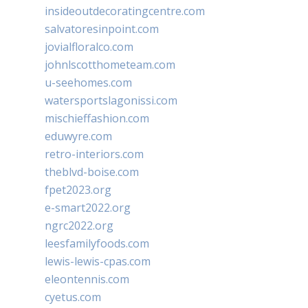
insideoutdecoratingcentre.com
salvatoresinpoint.com
jovialfloralco.com
johnlscotthometeam.com
u-seehomes.com
watersportslagonissi.com
mischieffashion.com
eduwyre.com
retro-interiors.com
theblvd-boise.com
fpet2023.org
e-smart2022.org
ngrc2022.org
leesfamilyfoods.com
lewis-lewis-cpas.com
eleontennis.com
cyetus.com