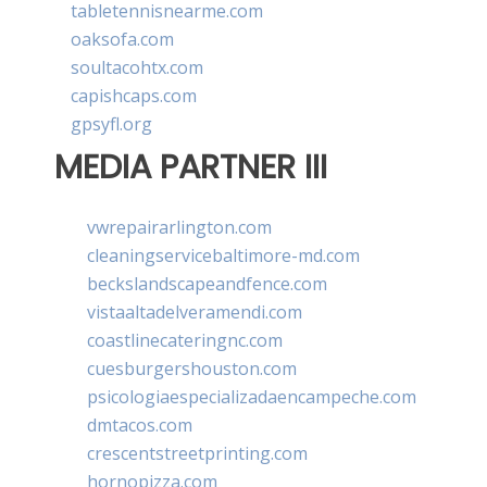
tabletennisnearme.com
oaksofa.com
soultacohtx.com
capishcaps.com
gpsyfl.org
MEDIA PARTNER III
vwrepairarlington.com
cleaningservicebaltimore-md.com
beckslandscapeandfence.com
vistaaltadelveramendi.com
coastlinecateringnc.com
cuesburgershouston.com
psicologiaespecializadaencampeche.com
dmtacos.com
crescentstreetprinting.com
hornopizza.com