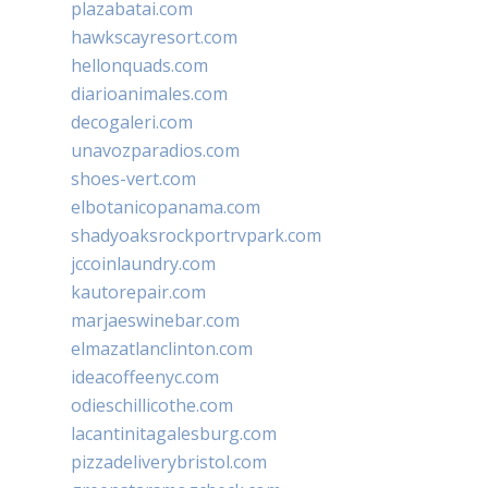
plazabatai.com
hawkscayresort.com
hellonquads.com
diarioanimales.com
decogaleri.com
unavozparadios.com
shoes-vert.com
elbotanicopanama.com
shadyoaksrockportrvpark.com
jccoinlaundry.com
kautorepair.com
marjaeswinebar.com
elmazatlanclinton.com
ideacoffeenyc.com
odieschillicothe.com
lacantinitagalesburg.com
pizzadeliverybristol.com