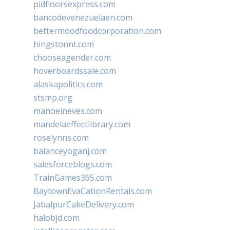
pidfloorsexpress.com
bancodevenezuelaen.com
bettermoodfoodcorporation.com
hingstonnt.com
chooseagender.com
hoverboardssale.com
alaskapolitics.com
stsmp.org
manoelneves.com
mandelaeffectlibrary.com
roselynns.com
balanceyoganj.com
salesforceblogs.com
TrainGames365.com
BaytownEvaCationRentals.com
JabalpurCakeDelivery.com
halobjd.com