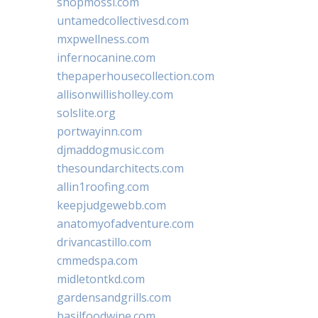
shopmossi.com
untamedcollectivesd.com
mxpwellness.com
infernocanine.com
thepaperhousecollection.com
allisonwillisholley.com
solslite.org
portwayinn.com
djmaddogmusic.com
thesoundarchitects.com
allin1roofing.com
keepjudgewebb.com
anatomyofadventure.com
drivancastillo.com
cmmedspa.com
midletontkd.com
gardensandgrills.com
basilfoodwine.com