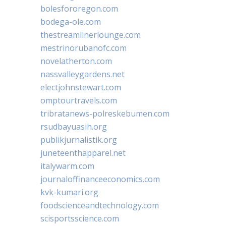
bolesfororegon.com
bodega-ole.com
thestreamlinerlounge.com
mestrinorubanofc.com
novelatherton.com
nassvalleygardens.net
electjohnstewart.com
omptourtravels.com
tribratanews-polreskebumen.com
rsudbayuasih.org
publikjurnalistik.org
juneteenthapparel.net
italywarm.com
journaloffinanceeconomics.com
kvk-kumari.org
foodscienceandtechnology.com
scisportsscience.com