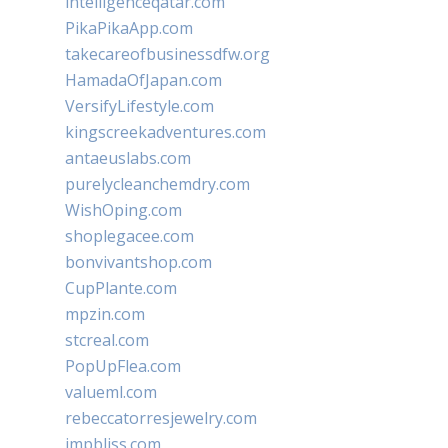
intelligenceqatar.com
PikaPikaApp.com
takecareofbusinessdfw.org
HamadaOfJapan.com
VersifyLifestyle.com
kingscreekadventures.com
antaeuslabs.com
purelycleanchemdry.com
WishOping.com
shoplegacee.com
bonvivantshop.com
CupPlante.com
mpzin.com
stcreal.com
PopUpFlea.com
valueml.com
rebeccatorresjewelry.com
jmpbliss.com