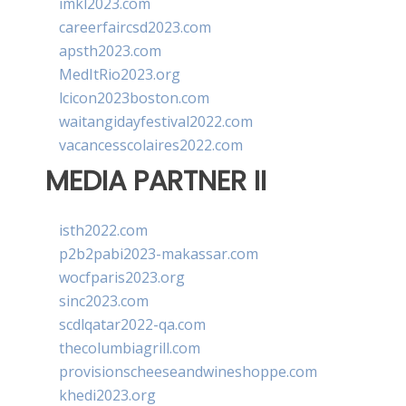
imkl2023.com
careerfaircsd2023.com
apsth2023.com
MedItRio2023.org
lcicon2023boston.com
waitangidayfestival2022.com
vacancesscolaires2022.com
MEDIA PARTNER II
isth2022.com
p2b2pabi2023-makassar.com
wocfparis2023.org
sinc2023.com
scdlqatar2022-qa.com
thecolumbiagrill.com
provisionscheeseandwineshoppe.com
khedi2023.org