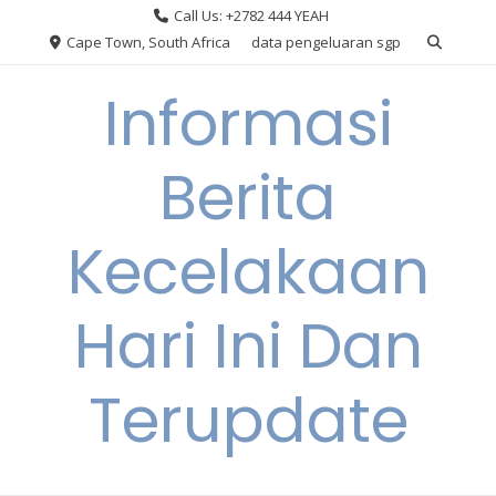
Skip
Call Us: +2782 444 YEAH
to
Cape Town, South Africa
data pengeluaran sgp
content
Informasi
Berita
Kecelakaan
Hari Ini Dan
Terupdate