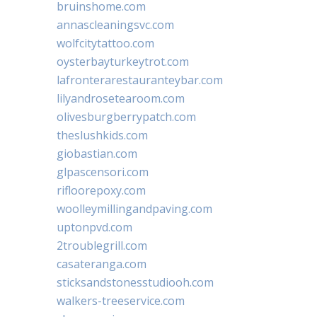
bruinshome.com
annascleaningsvc.com
wolfcitytattoo.com
oysterbayturkeytrot.com
lafronterarestauranteybar.com
lilyandrosetearoom.com
olivesburgberrypatch.com
theslushkids.com
giobastian.com
glpascensori.com
rifloorepoxy.com
woolleymillingandpaving.com
uptonpvd.com
2troublegrill.com
casateranga.com
sticksandstonesstudiooh.com
walkers-treeservice.com