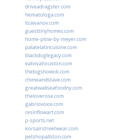
driveadragster.com
hematologa.com
lizaivanov.com
guesttinyhomes.com
home-plow-by-meyer.com
palatelatincuisine.com
blackdoglegacy.com
eatvivahouston.com
thebigshowok.com
chimeandstave.com
greatwallseafoodny.com
theloverose.com
gabriovoice.com
resinflowart.com
p-sports.net
korsairstreetwear.com
petshopallston.com