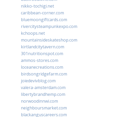
nikko-tochigi.net
caribbean-corner.com
bluemoongiftcards.com
rivercitysteampunkexpo.com
kchoops.net
mountainsideskateshop.com
kirtlandcitytavern.com
301nutritionspot.com
ammos-stores.com
loceanecreations.com
birdsongridgefarm.com
joiedevivblog.com
valera-amsterdam.com
libertybrandhemp.com
norwoodinnwi.com
neighboursmarket.com
blackanguscareers.com