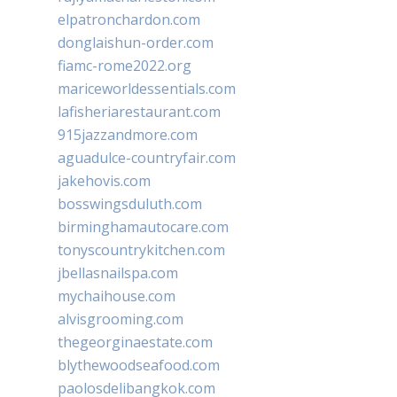
elpatronchardon.com
donglaishun-order.com
fiamc-rome2022.org
mariceworldessentials.com
lafisheriarestaurant.com
915jazzandmore.com
aguadulce-countryfair.com
jakehovis.com
bosswingsduluth.com
birminghamautocare.com
tonyscountrykitchen.com
jbellasnailspa.com
mychaihouse.com
alvisgrooming.com
thegeorginaestate.com
blythewoodseafood.com
paolosdelibangkok.com