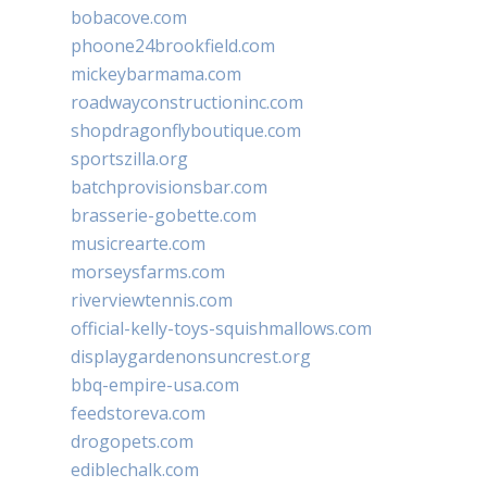
bobacove.com
phoone24brookfield.com
mickeybarmama.com
roadwayconstructioninc.com
shopdragonflyboutique.com
sportszilla.org
batchprovisionsbar.com
brasserie-gobette.com
musicrearte.com
morseysfarms.com
riverviewtennis.com
official-kelly-toys-squishmallows.com
displaygardenonsuncrest.org
bbq-empire-usa.com
feedstoreva.com
drogopets.com
ediblechalk.com