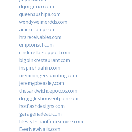
drjorgerico.com
queensushipa.com
wendyweimerdds.com
ameri-camp.com
hrsreceivables.com
empconst1.com
cinderella-support.com
bigpinkrestaurant.com
inspirehuahin.com
memmingerspainting.com
jeremypbeasley.com
thesandwichdepotcos.com
drgiggleshouseofpain.com
hotflashdesigns.com
garagenadeau.com
lifestylechauffeurservice.com
EverNewNails.com