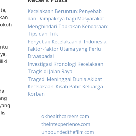
Recent Posts
ta,
Kecelakaan Beruntun: Penyebab
ikan
dan Dampaknya bagi Masyarakat
kokoh
Menghindari Tabrakan Kendaraan:
Tips dan Trik
Penyebab Kecelakaan di Indonesia:
antu
Faktor-faktor Utama yang Perlu
ya,
Diwaspadai
liki
Investigasi Kronologi Kecelakaan
a
Tragis di Jalan Raya
Tragedi Meninggal Dunia Akibat
Kecelakaan: Kisah Pahit Keluarga
da
Korban
ang
 yang
lis
okhealthcareers.com
theintexperience.com
unboundedthefilm.com