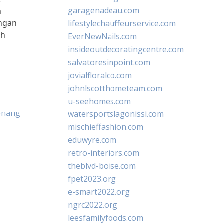
garagenadeau.com
h
ngan
lifestylechauffeurservice.com
ih
EverNewNails.com
insideoutdecoratingcentre.com
salvatoresinpoint.com
jovialfloralco.com
johnlscotthometeam.com
u-seehomes.com
Menang
watersportslagonissi.com
mischieffashion.com
eduwyre.com
retro-interiors.com
theblvd-boise.com
fpet2023.org
e-smart2022.org
ngrc2022.org
leesfamilyfoods.com