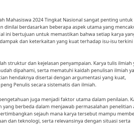
miah Mahasiswa 2024 Tingkat Nasional sangat penting untuk
kan dinilai berdasarkan beberapa aspek utama yang menca
n. Hal ini bertujuan untuk memastikan bahwa setiap karya yan
i dampak dan keterkaitan yang kuat terhadap isu-isu terkini
ah struktur dan kejelasan penyampaian. Karya tulis ilmiah
 mudah dipahami, serta mematuhi kaidah penulisan ilmiah y
tian hendaknya disertai dengan argumentasi yang kuat,
eng Penulis secara sistematis dan ilmiah.
u pengetahuan juga menjadi faktor utama dalam penilaian. K
n yang berbeda dalam menjawab permasalahan penelitian
mpertimbangkan sejauh mana karya tersebut mampu membe
n dan teknologi, serta relevansinya dengan situasi serta