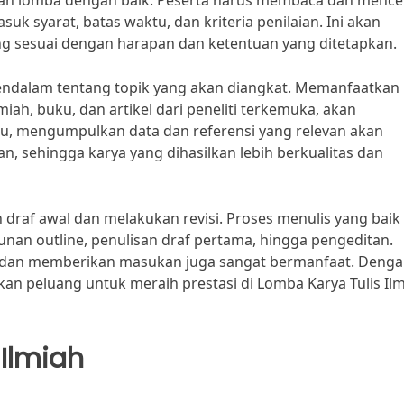
n lomba dengan baik. Peserta harus membaca dan mence
uk syarat, batas waktu, dan kriteria penilaian. Ini akan
 sesuai dengan harapan dan ketentuan yang ditetapkan.
mendalam tentang topik yang akan diangkat. Memanfaatkan
miah, buku, dan artikel dari peneliti terkemuka, akan
tu, mengumpulkan data dan referensi yang relevan akan
, sehingga karya yang dihasilkan lebih berkualitas dan
 draf awal dan melakukan revisi. Proses menulis yang baik
unan outline, penulisan draf pertama, hingga pengeditan.
 dan memberikan masukan juga sangat bermanfaat. Deng
an peluang untuk meraih prestasi di Lomba Karya Tulis Il
 Ilmiah