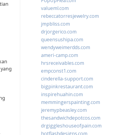
PopUpFlea.com
tian
valueml.com
rebeccatorresjewelry.com
jmpbliss.com
drjorgerico.com
queensushipa.com
wendyweimerdds.com
ameri-camp.com
kan
hrsreceivables.com
 yang
empconst1.com
cinderella-support.com
bigpinkrestaurant.com
inspirehuahin.com
ung
memmingerspainting.com
jeremypbeasley.com
thesandwichdepotcos.com
drgiggleshouseofpain.com
hotflashdesigns.com
k