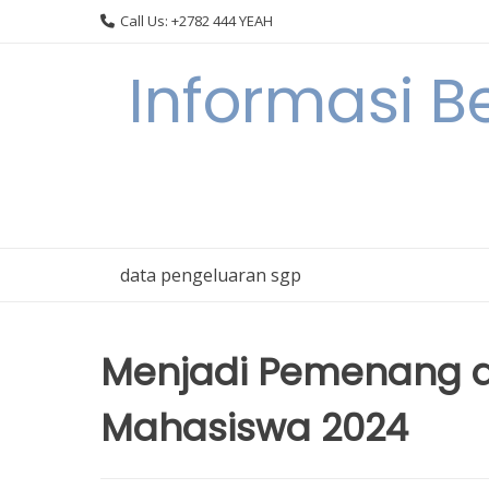
Skip
Call Us: +2782 444 YEAH
to
content
Informasi B
data pengeluaran sgp
Menjadi Pemenang di
Mahasiswa 2024