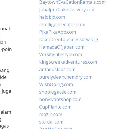
BaytownEvaCationRentals.com
JabalpurCakeDelivery.com
halobjd.com
intelligenceqatar.com
onal.
PikaPikaApp.com
r
takecareofbusinessdfw.org
dah
HamadaOfJapan.com
n-poin
VersifyLifestyle.com
kingscreekadventures.com
antaeuslabs.com
 yang
purelycleanchemdry.com
lide
n
WishOping.com
 juga
shoplegacee.com
bonvivantshop.com
CupPlante.com
dalam
mpzin.com
g
stcreal.com
ugas