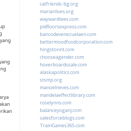
catfriends-bg.org
marianlives.org
waywardtees.com
kup
pidfloorsexpress.com
g
bancodevenezuelaen.com
 yang
bettermoodfoodcorporation.com
hingstonnt.com
chooseagender.com
 yang
hoverboardssale.com
ang
alaskapolitics.com
stsmp.org
manoelneves.com
mandelaeffectlibrary.com
arya
roselynns.com
 akan
balanceyoganj.com
rikan
salesforceblogs.com
TrainGames365.com