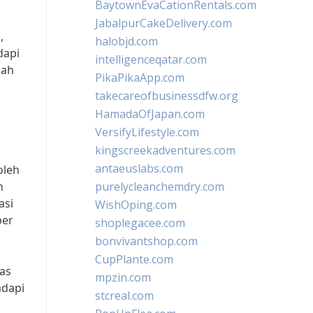
BaytownEvaCationRentals.com
JabalpurCakeDelivery.com
,
halobjd.com
dapi
intelligenceqatar.com
iah
PikaPikaApp.com
takecareofbusinessdfw.org
HamadaOfJapan.com
VersifyLifestyle.com
kingscreekadventures.com
antaeuslabs.com
oleh
n
purelycleanchemdry.com
asi
WishOping.com
ber
shoplegacee.com
bonvivantshop.com
CupPlante.com
tas
mpzin.com
adapi
stcreal.com