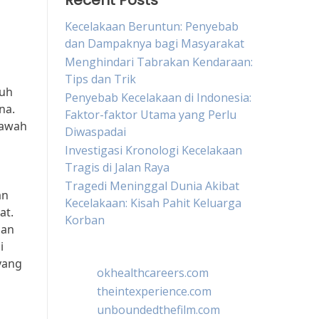
Recent Posts
Kecelakaan Beruntun: Penyebab
dan Dampaknya bagi Masyarakat
Menghindari Tabrakan Kendaraan:
Tips dan Trik
ruh
Penyebab Kecelakaan di Indonesia:
na.
Faktor-faktor Utama yang Perlu
bawah
Diwaspadai
Investigasi Kronologi Kecelakaan
Tragis di Jalan Raya
Tragedi Meninggal Dunia Akibat
an
Kecelakaan: Kisah Pahit Keluarga
at.
Korban
san
i
yang
okhealthcareers.com
theintexperience.com
unboundedthefilm.com