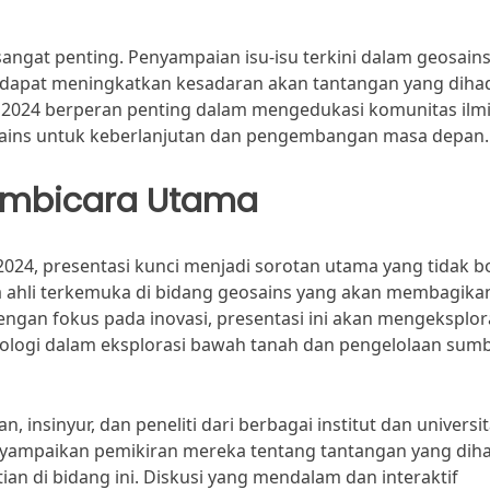
sangat penting. Penyampaian isu-isu terkini dalam geosains
, dapat meningkatkan kesadaran akan tantangan yang diha
i 2024 berperan penting dalam mengedukasi komunitas ilm
osains untuk keberlanjutan dan pengembangan masa depan.
Pembicara Utama
024, presentasi kunci menjadi sorotan utama yang tidak b
a ahli terkemuka di bidang geosains yang akan membagika
gan fokus pada inovasi, presentasi ini akan mengeksplor
nologi dalam eksplorasi bawah tanah dan pengelolaan sum
 insinyur, dan peneliti dari berbagai institut dan universi
nyampaikan pemikiran mereka tentang tantangan yang dih
tian di bidang ini. Diskusi yang mendalam dan interaktif