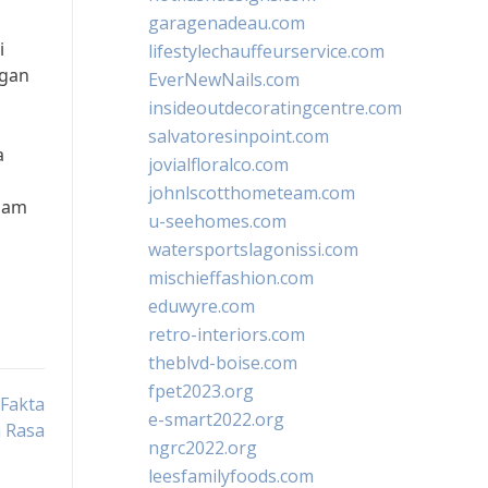
garagenadeau.com
i
lifestylechauffeurservice.com
ngan
EverNewNails.com
insideoutdecoratingcentre.com
salvatoresinpoint.com
a
jovialfloralco.com
johnlscotthometeam.com
alam
u-seehomes.com
watersportslagonissi.com
mischieffashion.com
eduwyre.com
retro-interiors.com
theblvd-boise.com
fpet2023.org
 Fakta
e-smart2022.org
 Rasa
ngrc2022.org
leesfamilyfoods.com