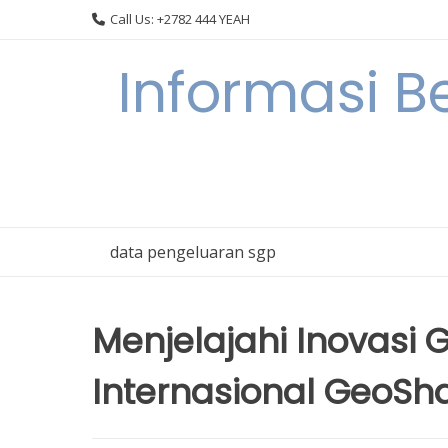
Skip
Call Us: +2782 444 YEAH
to
content
Informasi B
data pengeluaran sgp
Menjelajahi Inovasi 
Internasional GeoSh