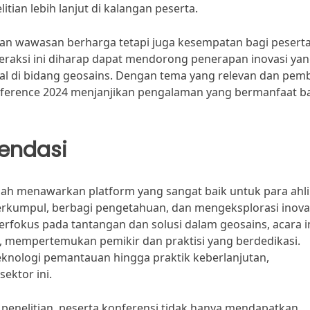
ian lebih lanjut di kalangan peserta.
ikan wawasan berharga tetapi juga kesempatan bagi pesert
teraksi ini diharap dapat mendorong penerapan inovasi ya
al di bidang geosains. Dengan tema yang relevan dan pem
onference 2024 menjanjikan pengalaman yang bermanfaat b
endasi
lah menawarkan platform yang sangat baik untuk para ahli
erkumpul, berbagi pengetahuan, dan mengeksplorasi inova
rfokus pada tantangan dan solusi dalam geosains, acara i
f, mempertemukan pemikir dan praktisi yang berdedikasi.
eknologi pemantauan hingga praktik keberlanjutan,
ektor ini.
i penelitian, peserta konferensi tidak hanya mendapatkan