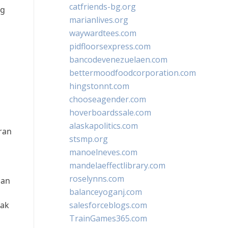
catfriends-bg.org
ng
marianlives.org
waywardtees.com
pidfloorsexpress.com
bancodevenezuelaen.com
bettermoodfoodcorporation.com
hingstonnt.com
chooseagender.com
hoverboardssale.com
alaskapolitics.com
ran
stsmp.org
manoelneves.com
mandelaeffectlibrary.com
roselynns.com
dan
balanceyoganj.com
dak
salesforceblogs.com
TrainGames365.com