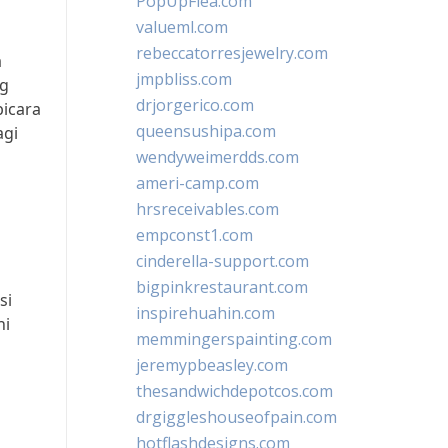
PopUpFlea.com
valueml.com
rebeccatorresjewelry.com
a
jmpbliss.com
ng
drjorgerico.com
bicara
queensushipa.com
agi
wendyweimerdds.com
ameri-camp.com
hrsreceivables.com
empconst1.com
cinderella-support.com
bigpinkrestaurant.com
si
inspirehuahin.com
ni
memmingerspainting.com
jeremypbeasley.com
thesandwichdepotcos.com
drgiggleshouseofpain.com
hotflashdesigns.com